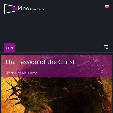
kino
.krakow.pl
Film
The Passion of the Christ
Directed by:
Mel Gibson