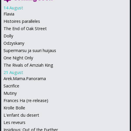
14 August
Flavia
Histoires paralleles
The End of Oak Street
Dolly
Odzyskany
Supermarsu ja suuri huijaus
One Night Only
The Rivals of Amziah King
21 August
Arek.Mama.Panorama
Sacrifice
Mutiny
Frances Ha (re-release)
Krolle Bolle
L'enfant du desert
Les reveurs
Insidious: Out of the Further