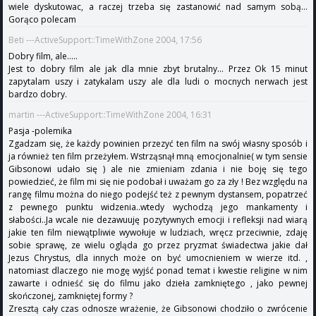
wiele dyskutowac, a raczej trzeba się zastanowić nad samym sobą...
Gorąco polecam
Beti ---ActiveSupport::TimeWithZone 2004, 17:56
Dobry film, ale.....
Jest to dobry film ale jak dla mnie zbyt brutalny... Przez Ok 15 minut
zapytalam uszy i zatykalam uszy ale dla ludi o mocnych nerwach jest
bardzo dobry.
martin ---ActiveSupport::TimeWithZone 2004, 16:31
Pasja -polemika
Zgadzam się, że każdy powinien przezyć ten film na swój własny sposób i
ja również ten film przeżyłem. Wstrząsnął mną emocjonalnie( w tym sensie
Gibsonowi udało się ) ale nie zmieniam zdania i nie boję się tego
powiedzieć, że film mi się nie podobał i uważam go za zły ! Bez względu na
rangę filmu można do niego podejść też z pewnym dystansem, popatrzeć
z pewnego punktu widzenia..wtedy wychodzą jego mankamenty i
słabości..Ja wcale nie dezawuuję pozytywnych emocji i refleksji nad wiarą
jakie ten film niewątpliwie wywołuje w ludziach, wręcz przeciwnie, zdaję
sobie sprawę, ze wielu ogląda go przez pryzmat świadectwa jakie dał
Jezus Chrystus, dla innych może on być umocnieniem w wierze itd. ,
natomiast dlaczego nie mogę wyjść ponad temat i kwestie religine w nim
zawarte i odnieść się do filmu jako dzieła zamkniętego , jako pewnej
skończonej, zamkniętej formy ?
Zresztą cały czas odnosze wrażenie, że Gibsonowi chodziło o zwrócenie