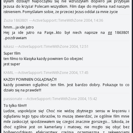
Byłam dzisiaj!!! Napoczątku się nie wzruszyłam dopiero jak przybijali
Jezusa do krzyża! Polecam wszystkim. Film daje do myślenia nad naszym
istnieniem. Pomyślałam sobie, że przecież Jezus oddał za mnie życie
Zuzia 1863801 ---ActiveSupport::TimeWithZone 2004, 14:36
hmm....ja ide jutro
Hej ja ide jutro na Pasje...kto był niech napisze na gg 1863801
..pozdrawiam
łukasz ---ActiveSupport::TimeWithZone 2004, 12:51
Super film
ten filmo to klasyka każdy powinien Go obejzeć
jest super
KAMIL ---ActiveSupport::TimeWithZone 2004, 17:45
KAZDY POWINIEN OGLĄDNĄĆ!!!
każdy powinien oglądnoć ten film. Jest bardzo dobry. Pokazuje to co
działo się na prawde!!!
passionate ---ActiveSupport::TimeWithZone 2004, 15:42
To tylko film!!!
Ludzie, uspokójcie się! Choć nie widzę zbytniego sensu w kręceniu i
oglądaniu tego typu obrazów, to muszę stwierdzić, że ogólnie film mnie
mile zaskoczył; spodziewałem się czegoś znacznie gorszego... Szkoda, że
choć ogólnie jest on kamerlany i matowy, nie mogło się obyć bez
hollywoodzkiego efekciarstwa: rzeźnia przemieszna z sekwencjami