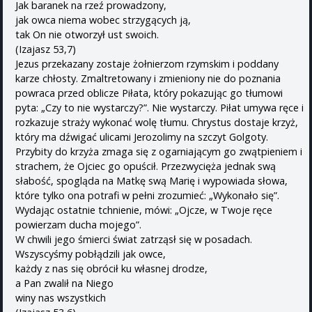
Jak baranek na rzeź prowadzony,
jak owca niema wobec strzygących ją,
tak On nie otworzył ust swoich.
(Izajasz 53,7)
Jezus przekazany zostaje żołnierzom rzymskim i poddany
karze chłosty. Zmaltretowany i zmieniony nie do poznania
powraca przed oblicze Piłata, który pokazując go tłumowi
pyta: „Czy to nie wystarczy?”. Nie wystarczy. Piłat umywa ręce i
rozkazuje straży wykonać wolę tłumu. Chrystus dostaje krzyż,
który ma dźwigać ulicami Jerozolimy na szczyt Golgoty.
Przybity do krzyża zmaga się z ogarniającym go zwątpieniem i
strachem, że Ojciec go opuścił. Przezwycięża jednak swą
słabość, spogląda na Matkę swą Marię i wypowiada słowa,
które tylko ona potrafi w pełni zrozumieć: „Wykonało się”.
Wydając ostatnie tchnienie, mówi: „Ojcze, w Twoje ręce
powierzam ducha mojego”.
W chwili jego śmierci świat zatrząsł się w posadach.
Wszyscyśmy pobłądzili jak owce,
każdy z nas się obrócił ku własnej drodze,
a Pan zwalił na Niego
winy nas wszystkich