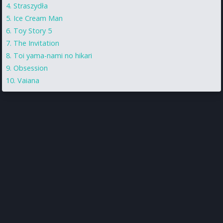
Straszydła
Ice Cream Man
Toy Story 5
The Invitation
Toi yama-nami no hikari
Obsession
Vaiana