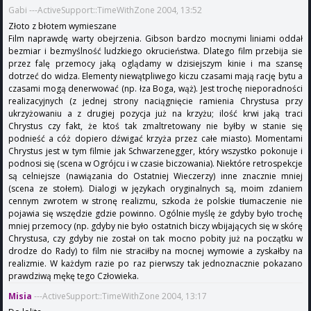
Gabi ---ActiveSupport::TimeWithZone 2004, 13:52
Złoto z błotem wymieszane
Film naprawdę warty obejrzenia. Gibson bardzo mocnymi liniami oddał
bezmiar i bezmyślność ludzkiego okrucieństwa. Dlatego film przebija sie
przez falę przemocy jaką oglądamy w dzisiejszym kinie i ma szansę
dotrzeć do widza. Elementy niewątpliwego kiczu czasami mają rację bytu a
czasami mogą denerwować (np. łza Boga, wąż). Jest trochę nieporadności
realizacyjnych (z jednej strony naciągnięcie ramienia Chrystusa przy
ukrzyżowaniu a z drugiej pozycja już na krzyżu; ilość krwi jaką traci
Chrystus czy fakt, że ktoś tak zmaltretowany nie byłby w stanie się
podnieść a cóż dopiero dźwigać krzyża przez całe miasto). Momentami
Chrystus jest w tym filmie jak Schwarzenegger, który wszystko pokonuje i
podnosi się (scena w Ogrójcu i w czasie biczowania). Niektóre retrospekcje
są celniejsze (nawiązania do Ostatniej Wieczerzy) inne znacznie mniej
(scena ze stołem). Dialogi w językach oryginalnych są, moim zdaniem
cennym zwrotem w stronę realizmu, szkoda że polskie tłumaczenie nie
pojawia się wszędzie gdzie powinno. Ogólnie myślę że gdyby było trochę
mniej przemocy (np. gdyby nie było ostatnich biczy wbijających się w skórę
Chrystusa, czy gdyby nie został on tak mocno pobity już na początku w
drodze do Rady) to film nie straciłby na mocnej wymowie a zyskałby na
realizmie. W każdym razie po raz pierwszy tak jednoznacznie pokazano
prawdziwą mękę tego Człowieka.
Misia
---ActiveSupport::TimeWithZone 2004, 13:17