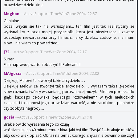
prawdziwe dzieło kina !
Meghan
---ActiveSupport::TimeWithZone 2004, 22:57
Genialne
boze! wzyciu sie tak nie wzruszylam... ten film jest tak realistyczny ze
wycisnal lzy z oczu mojej przyjaciolki ktora jest niewierzaca i zawsze
pozostaje niewzruszona przy filmach... arcy dzielo... cudowne, nie mam
slow... nie wiem co powiedziec..
j72
---ActiveSupport::TimeWithZone 2004, 22:17
Super
Film naprawdę warto zobaczyć !!! Polecam !!
MAłgosia
---ActiveSupport::TimeWithZone 2004, 22:02
Dziękuję Melowi że stworzył takie arcydzielo... .
Dziękuję Melowi że stworzył takie arcydzielo... . Wyrażam także głębokie
slowa uznania twórcy wspaniałej, poruszającej muzyki. Film ten porusza do
głębi każdego człowieka będącego "człowiekiem" w tych nieludzkich
czasach i to stanowi jego prawdziwą wartość, a nie zarobione pieniądze
czy zdobyte nagrody....
gosia
---ActiveSupport::TimeWithZone 2004, 21:18
Brak słów do wyrażenia tego co czuję
wróciłam jakies 40 minut temu z kina. Jaki był film "Pasja"? ...brakuje mi słów
aby cokolwiek opisać. Obraz na temat którego chyba nie powinno sie zbyt