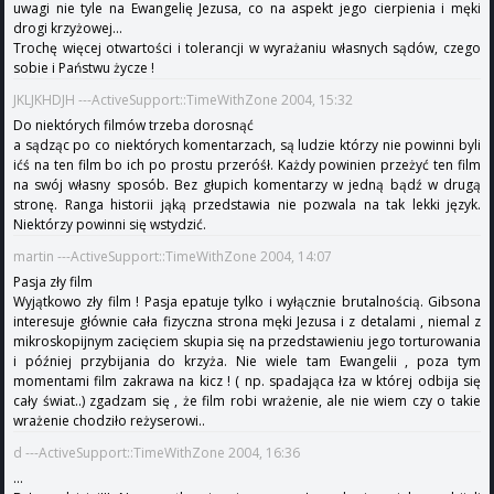
uwagi nie tyle na Ewangelię Jezusa, co na aspekt jego cierpienia i męki
drogi krzyżowej...
Trochę więcej otwartości i tolerancji w wyrażaniu własnych sądów, czego
sobie i Państwu życze !
JKLJKHDJH ---ActiveSupport::TimeWithZone 2004, 15:32
Do niektórych filmów trzeba dorosnąć
a sądząc po co niektórych komentarzach, są ludzie którzy nie powinni byli
ićś na ten film bo ich po prostu przeróśł. Każdy powinien przeżyć ten film
na swój własny sposób. Bez głupich komentarzy w jedną bądź w drugą
stronę. Ranga historii jąką przedstawia nie pozwala na tak lekki język.
Niektórzy powinni się wstydzić.
martin ---ActiveSupport::TimeWithZone 2004, 14:07
Pasja zły film
Wyjątkowo zły film ! Pasja epatuje tylko i wyłącznie brutalnością. Gibsona
interesuje głównie cała fizyczna strona męki Jezusa i z detalami , niemal z
mikroskopijnym zacięciem skupia się na przedstawieniu jego torturowania
i później przybijania do krzyża. Nie wiele tam Ewangelii , poza tym
momentami film zakrawa na kicz ! ( np. spadająca łza w której odbija się
cały świat..) zgadzam się , że film robi wrażenie, ale nie wiem czy o takie
wrażenie chodziło reżyserowi..
d ---ActiveSupport::TimeWithZone 2004, 16:36
...