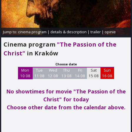
Jump to:
cinema program
|
details & description
|
trailer
|
opinie
Cinema program
"The Passion of the
Christ"
in Kraków
Choose date
Mon
Tue
Wed
Thu
Fri
Sat
Sun
10 08
11 08
12 08
13 08
14 08
15 08
16 08
No showtimes for movie "The Passion of the
Christ"
for today
Choose other date from the calendar above.