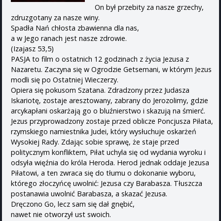
On był przebity za nasze grzechy,
zdruzgotany za nasze winy.
Spadła Nań chłosta zbawienna dla nas,
a w Jego ranach jest nasze zdrowie.
(Izajasz 53,5)
PASJA to film o ostatnich 12 godzinach z życia Jezusa z
Nazaretu. Zaczyna się w Ogrodzie Getsemani, w którym Jezus
modli się po Ostatniej Wieczerzy.
Opiera się pokusom Szatana. Zdradzony przez Judasza
Iskariotę, zostaje aresztowany, zabrany do Jerozolimy, gdzie
arcykapłani oskarżają go o bluźnierstwo i skazują na śmierć.
Jezus przyprowadzony zostaje przed oblicze Poncjusza Piłata,
rzymskiego namiestnika Judei, który wysłuchuje oskarżeń
Wysokiej Rady. Zdając sobie sprawę, że staje przed
politycznym konfliktem, Piłat uchyla się od wydania wyroku i
odsyła więźnia do króla Heroda. Herod jednak oddaje Jezusa
Piłatowi, a ten zwraca się do tłumu o dokonanie wyboru,
którego złoczyńcę uwolnić: Jezusa czy Barabasza. Tłuszcza
postanawia uwolnić Barabasza, a skazać Jezusa.
Dręczono Go, lecz sam się dał gnębić,
nawet nie otworzył ust swoich.