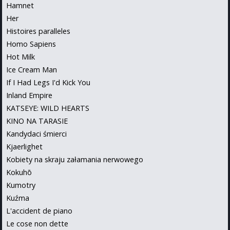
Hamnet
Her
Histoires paralleles
Homo Sapiens
Hot Milk
Ice Cream Man
If I Had Legs I'd Kick You
Inland Empire
KATSEYE: WILD HEARTS
KINO NA TARASIE
Kandydaci śmierci
Kjaerlighet
Kobiety na skraju załamania nerwowego
Kokuhō
Kumotry
Kuźma
L'accident de piano
Le cose non dette