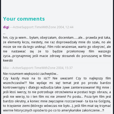
Your comments
digi
---ActiveSupport::TimeWithZone 2004, 12:44
...
hm, czy ja wiem... byłam, obejrzałam, doceniłam......ale... prawda jest taka,
że elementy kiczu, niestety, nie raz doprowadzały mnie do szału, no ale
moze sie nie da tego uniknąć. Film robi wrażeniae, warto go obejrzeć, ale
nie nastawiać się że to będzie przełomowy film waszego
życia...przynajmniej jeśli macie zdrowy stosunek do poruszanej w filmie
kwestii
kika ---ActiveSupport::TimeWithZone 2004, 15:37
Nie rozumiem większości zachwytów...
Czy każdy musi na to iść?? Nie uważam! Czy to najlepszy film
wszechczasów?? Nie wydaje mi się! temat jest po prostu bardzo
kontrowersyjny i dlatego wzbudza takie żywe zainteresowanie! Wg mnie :
jeśli ktoś iwerzy, to nie potrzebuje otrzeźwienia w postaci tego obrazu, a
jesli nie wierzy, to i ten film nic nie zmieni! Po postu... Poza tym film jest
bardzo okrutny, a koniec mnie zwyczajnie rozczarował - ta łza na Golgotę,
to trzęsienie ziemi (którego wówczas nie było...), jeśli film miał się trzymać
wiernie hitorycznych opisów to po co to amerykańskie zakończenie...?!