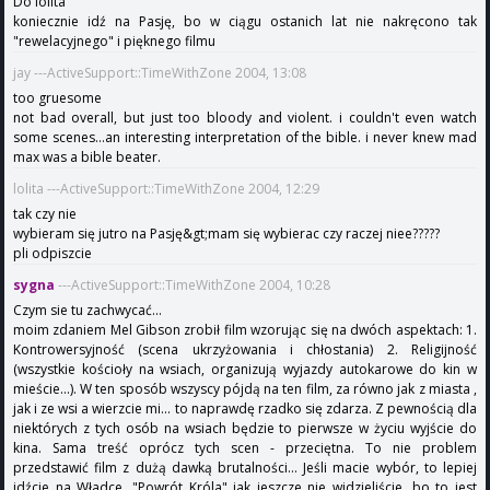
Do lolita
koniecznie idź na Pasję, bo w ciągu ostanich lat nie nakręcono tak
"rewelacyjnego" i pięknego filmu
jay ---ActiveSupport::TimeWithZone 2004, 13:08
too gruesome
not bad overall, but just too bloody and violent. i couldn't even watch
some scenes...an interesting interpretation of the bible. i never knew mad
max was a bible beater.
lolita ---ActiveSupport::TimeWithZone 2004, 12:29
tak czy nie
wybieram się jutro na Pasję&gt;mam się wybierac czy raczej niee?????
pli odpiszcie
sygna
---ActiveSupport::TimeWithZone 2004, 10:28
Czym sie tu zachwycać...
moim zdaniem Mel Gibson zrobił film wzorując się na dwóch aspektach: 1.
Kontrowersyjność (scena ukrzyżowania i chłostania) 2. Religijność
(wszystkie kościoły na wsiach, organizują wyjazdy autokarowe do kin w
mieście...). W ten sposób wszyscy pójdą na ten film, za równo jak z miasta ,
jak i ze wsi a wierzcie mi... to naprawdę rzadko się zdarza. Z pewnością dla
niektórych z tych osób na wsiach będzie to pierwsze w życiu wyjście do
kina. Sama treść oprócz tych scen - przeciętna. To nie problem
przedstawić film z dużą dawką brutalności... Jeśli macie wybór, to lepiej
idźcie na Władce, "Powrót Króla" jak jeszcze nie widzieliście, bo to jest