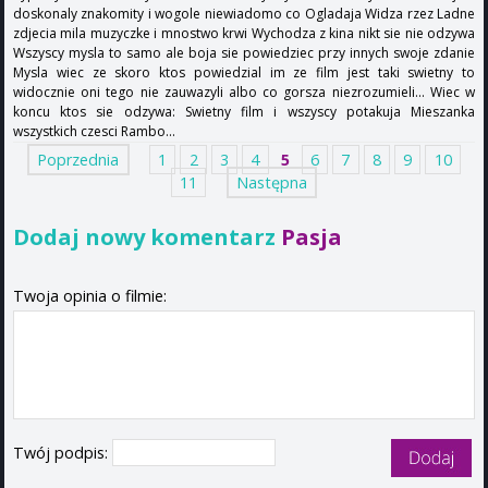
doskonaly znakomity i wogole niewiadomo co Ogladaja Widza rzez Ladne
zdjecia mila muzyczke i mnostwo krwi Wychodza z kina nikt sie nie odzywa
Wszyscy mysla to samo ale boja sie powiedziec przy innych swoje zdanie
Mysla wiec ze skoro ktos powiedzial im ze film jest taki swietny to
widocznie oni tego nie zauwazyli albo co gorsza niezrozumieli... Wiec w
koncu ktos sie odzywa: Swietny film i wszyscy potakuja Mieszanka
wszystkich czesci Rambo...
Poprzednia
1
2
3
4
5
6
7
8
9
10
11
Następna
Dodaj nowy komentarz
Pasja
Twoja opinia o filmie:
Twój podpis: