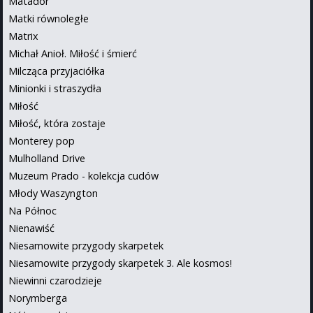
Matador
Matki równoległe
Matrix
Michał Anioł. Miłość i śmierć
Milcząca przyjaciółka
Minionki i straszydła
Miłość
Miłość, która zostaje
Monterey pop
Mulholland Drive
Muzeum Prado - kolekcja cudów
Młody Waszyngton
Na Północ
Nienawiść
Niesamowite przygody skarpetek
Niesamowite przygody skarpetek 3. Ale kosmos!
Niewinni czarodzieje
Norymberga