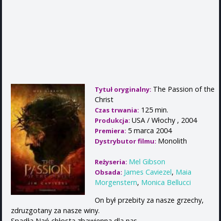
The Passion of the
Tytuł oryginalny:
Christ
125 min.
Czas trwania:
USA / Włochy , 2004
Produkcja:
5 marca 2004
Premiera:
Monolith
Dystrybutor filmu:
Mel Gibson
Reżyseria:
James Caviezel
,
Maia
Obsada:
Morgenstern
,
Monica Bellucci
On był przebity za nasze grzechy,
zdruzgotany za nasze winy.
Spadła Nań chłosta zbawienna dla nas,