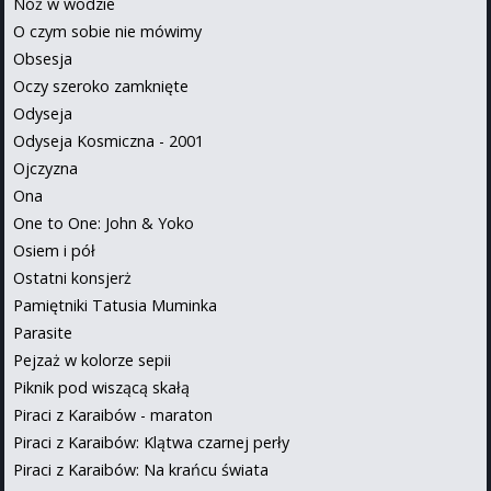
Nóż w wodzie
O czym sobie nie mówimy
Obsesja
Oczy szeroko zamknięte
Odyseja
Odyseja Kosmiczna - 2001
Ojczyzna
Ona
One to One: John & Yoko
Osiem i pół
Ostatni konsjerż
Pamiętniki Tatusia Muminka
Parasite
Pejzaż w kolorze sepii
Piknik pod wiszącą skałą
Piraci z Karaibów - maraton
Piraci z Karaibów: Klątwa czarnej perły
Piraci z Karaibów: Na krańcu świata