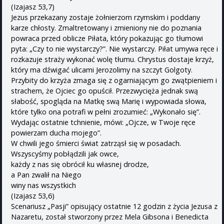
(Izajasz 53,7)
Jezus przekazany zostaje żołnierzom rzymskim i poddany
karze chłosty. Zmaltretowany i zmieniony nie do poznania
powraca przed oblicze Piłata, który pokazując go tłumowi
pyta: „Czy to nie wystarczy?”. Nie wystarczy. Piłat umywa ręce i
rozkazuje straży wykonać wolę tłumu. Chrystus dostaje krzyż,
który ma dźwigać ulicami Jerozolimy na szczyt Golgoty.
Przybity do krzyża zmaga się z ogarniającym go zwątpieniem i
strachem, że Ojciec go opuścił. Przezwycięża jednak swą
słabość, spogląda na Matkę swą Marię i wypowiada słowa,
które tylko ona potrafi w pełni zrozumieć: „Wykonało się”.
Wydając ostatnie tchnienie, mówi: „Ojcze, w Twoje ręce
powierzam ducha mojego”.
W chwili jego śmierci świat zatrząsł się w posadach.
Wszyscyśmy pobłądzili jak owce,
każdy z nas się obrócił ku własnej drodze,
a Pan zwalił na Niego
winy nas wszystkich
(Izajasz 53,6)
Scenariusz „Pasji” opisujący ostatnie 12 godzin z życia Jezusa z
Nazaretu, został stworzony przez Mela Gibsona i Benedicta