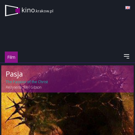
kino
.krakow.pl
Film
Pasja
The Passion of the Christ
Reżyseria:
Mel Gibson