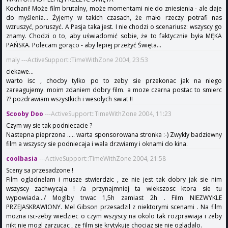
Kochani! Może film brutalny, może momentami nie do zniesienia - ale daje
do myślenia... Żyjemy w takich czasach, że mało rzeczy potrafi nas
wzruszyć, poruszyć. A Pasja taka jest. I nie chodzi o scenariusz: wszyscy go
znamy. Chodzi o to, aby uświadomić sobie, że to faktycznie była MĘKA
PAŃSKA. Polecam gorąco - aby lepiej przeżyć Święta...
maly ---ActiveSupport::TimeWithZone 2004, 23:53
ciekawe...
warto isc , chocby tylko po to zeby sie przekonac jak na niego
zareagujemy. moim zdaniem dobry film. a moze czarna postac to smierc
?? pozdrawiam wszystkich i wesolych swiat !!
Scooby Doo
---ActiveSupport::TimeWithZone 2004, 11:23
Czym wy sie tak podniecacie ?
Nastepna pieprzona ..... warta sponsorowana stronka :-) Zwykły badziewny
film a wszyscy sie podniecaja i wala drzwiamy i oknami do kina.
coolbasia
---ActiveSupport::TimeWithZone 2004, 21:58
Sceny sa przesadzone !
Film ogladnelam i musze stwierdzic , ze nie jest tak dobry jak sie nim
wszyscy zachwycaja ! /a przynajmniej ta wiekszosc ktora sie tu
wypowiada.../ Moglby trwac 1,5h zamiast 2h . Film NIEZWYKLE
PRZEJASKRAWIONY. Mel Gibson przesadzil z niektorymi scenami . Na film
mozna isc-zeby wiedziec o czym wszyscy na okolo tak rozprawiaja i zeby
nikt nie mogl zarzucac , ze film sie krytykuje chociaz sie nie ogladalo.