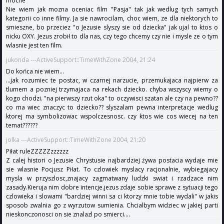
mocne
Nie wiem jak mozna oceniac film "Pasja" tak jak wedlug tych samych
kategorii co inne filmy. Ja sie nawrocilam, choc wiem, ze dla niektorych to
smieszne, bo przeciez "o Jezusie slyszy sie od dziecka" jak ujal to ktos o
nicku OXY. Jezus zrobił to dla nas, czy tego chcemy czy nie i mysle ze o tym
wlasnie jest ten film.
jukonda ---ActiveSupport::TimeWithZone 2004, 21:24
Do końca nie wiem...
...jak rozumiec te postac, w czarnej narzucie, przemukajaca najpierw za
tlumem a pozniej trzymajaca na rekach dziecko. chyba wszyscy wiemy o
kogo chodzi. "na pierwszy rzut oka" to oczywisci szatan ale czy na pewno??
co ma wiec znaczyc to dziecko?? slyszalam pewna interpretacje wedlug
ktorej ma symbolizowac wspolczesnosc. czy ktos wie cos wiecej na ten
temat??????
jolka ---ActiveSupport::TimeWithZone 2004, 21:20
Piłat ruleZZZZZzzzzzz
Z calej histori o Jezusie Chrystusie najbardziej żywa postacia wydaje mie
sie wlasnie Pocjusz Piłat. To czlowiek myslacy racjonalnie, wybiegajacy
mysla w przyszlosc,znajacy zagmatwany ludzki swiat i rzadzace nim
zasady.Kieruja nim dobre intencje.jezus zdaje sobie sprawe z sytuacji tego
czlowieka i slowami "bardziej winni sa ci ktorzy mnie tobie wydali" w jakis
sposob zwalnia go z wyrzutow sumienia. Chcialbym widziec w jakiej parti
nieskonczonosci on sie znalazl po smierci....