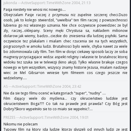
jukonda ---ActiveSupport::TimeWithZone 2004, 21:13
Pasja niestety nie wnosi nic nowego....
Obejrzalam Pasje raczej z przymusu niz zupelnie szczerej checi.Duzo
osob, jak to kolego stwierdzil, "uwielbia" ten film raczej z powszechnosci
lubienia go niz wlasnego uznania. Nie chce oczywiscie poweidziec ze byl
zly, raczej...oklepany. Sceny męki Chrystusa sa, nakladem milionow
dolarow jak wiemy, badzo...ciezkie do zniesienia dla ludziej psyhiki. Sama
oczywiscie tez plakalam i mialam chec rzucenia sie na tych wszystkich,
pograzonych w amoku ludzi. Brutalnosci bylo wiele, chyba nawet za wiele
bo zdominowala caly film. Ten film w dosyc ciekawy sposob laczy ze soba
magnesy przyciagajace widza: aspekt religiny i wlasnie te brutalnosc ktorej
widoku tez szuka sie w telewizji (kino akcji). Tylko wlasnie brakuje czegos
nowego w tym wszystkim, wszyscy znamy historie Jezusa, mialam nadzieje
wiec ze Mel Gibsa=on wniesie tym filmeem cos czego jeszcze nie
widzielismy.....
AS ---ActiveSupport::TimeWithZone 2004, 23:42
Nie da sie tego filmu ocenić w kategoriach "super", "nudny" ....
Film dający wiele do myślenia... czy okrucieństwo ludzkie jest
okrucieństwem Boga??? Co tak na prawde jest prawda? Czy Bóg jest
Dobry?Skoro wypełniło sie to co miało sie wypełnic?....
PREZES ---ActiveSupport::TimeWithZone 2004, 19:01
Nikomu nie polecam
Typowy film na ktory ida ludzie ktorzy slyszeli od innych ludzi ze jest