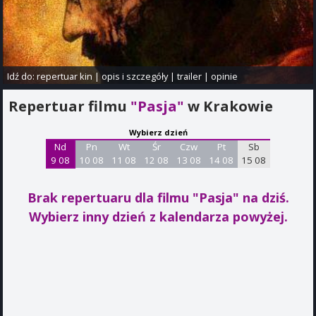
Idź do:
repertuar kin
|
opis i szczegóły
|
trailer
|
opinie
Repertuar filmu
"Pasja"
w Krakowie
Wybierz dzień
Nd
Pn
Wt
Śr
Czw
Pt
Sb
9 08
10 08
11 08
12 08
13 08
14 08
15 08
Brak repertuaru dla filmu "Pasja"
na dziś.
Wybierz inny dzień z kalendarza powyżej.