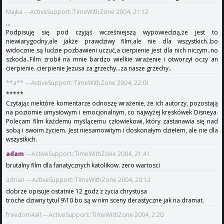
Majka ---ActiveSupport::TimeWithZone 2004, 21:12
...
Podpisuję się pod czyjąś wcześniejszą wypowiedzią,że jest to
niewiarygodny,ale jakże prawdziwy film,ale nie dla wszystkich..bo
widocznie są ludzie pozbawieni uczuć,a cierpienie jest dla nich niczym..no
szkoda..Film zrobił na mnie bardzo wielkie wrażenie i otworzył oczy an
cierpienie..cierpienie Jezusa za grzechy...za nasze grzechy..
**a** ---ActiveSupport::TimeWithZone 2004, 22:01
*****
Czytając niektóre komentarze odnoszę wrażenie, że ich autorzy, pozostają
na poziomie umysłowym i emocjonalnym, co najwyżej kreskówek Disneya.
Polecam film każdemu myślącemu człowiekowi, który zastanawia się nad
sobą i swoim życiem. Jest niesamowitym i doskonałym dziełem, ale nie dla
wszystkich.
adam
---ActiveSupport::TimeWithZone 2004, 21:41
brutalny film dla fanatycznych katolikow. zero wartosci
adrian ---ActiveSupport::TimeWithZone 2004, 20:12
dobrze opisuje ostatnie 12 godz z życia chrystusa
troche dziwny tytuł 9\10 bo są w nim sceny derastyczne jak na dramat.
freedom4all ---ActiveSupport::TimeWithZone 2004, 2:20