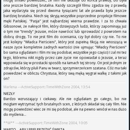
mogę śmiało powiedzieć, że film nie ukazuje do końca prawdy, bo była
ona jeszcze bardziej brutalna. Każdy szczegół filmu zgadza się z prawdą
jaka wydarzyła się przed dwoma tysiącami lat ale prawda była jeszcze
bardziej brutalna. Niech się skryją wszystkie poprzednie projekcje filmowe
męki Pańskiej. "Pasja" jest najbardziej wierna prawdzie. I za to chwała
Gibsonowi, że nakręcił film, który dzisiejszych ludzi, którzy zapominają już
o tym nie "trendy" Jezusie, móże nawrócić lub sprowadzić z powrotem na
dobrą drogę. To nie jest film do oceniania, czy był dobry czy nie. To nie
jest kolejny "Władca Pierścieni", który jest zupełną fikcją nie wnoszącą w
nasze życie kompletnie żadnych wartości (nie ujmując "Władcy Pierścieni"
bo sama oglądałam i film mi się podobał, wszystkie jego części) I żal mi też
tego, któremu nikt nigdy przez całe życie nie opowiadał o Jezusie, a teraz
wypowiada się w prostacki sposób na łamach tej strony. On jest jednym ze
zdrajców, którzy pluli Panu w twarz, sprzymierzeńcem szatana. Cóż ma taki
powiedzieć w obliczu Chrystusa, który swą męką wygrał walkę z takimi jak
on?
Marlena ---ActiveSupport::TimeWithZone 2004, 13:54
NIEZŁY
Bardzo wzruszający i ciekawy. Ale nie oglądałam go całego, bo nie
mogłam wytrzymać tych brutalnych scen, z których składał się cały film. Nie
mogę powiedzieć wiec ze mi się podobał, ale na pewno wniósł w nas dużo
do myślenia...
**M** ---ActiveSupport::TimeWithZone 2004, 10:05
WARTO....ABY LEPIEJ PRZEŻYĆ ŚWIĘTA