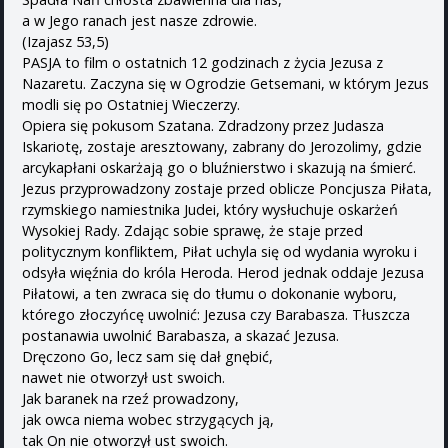
a w Jego ranach jest nasze zdrowie.
(Izajasz 53,5)
PASJA to film o ostatnich 12 godzinach z życia Jezusa z
Nazaretu. Zaczyna się w Ogrodzie Getsemani, w którym Jezus
modli się po Ostatniej Wieczerzy.
Opiera się pokusom Szatana. Zdradzony przez Judasza
Iskariotę, zostaje aresztowany, zabrany do Jerozolimy, gdzie
arcykapłani oskarżają go o bluźnierstwo i skazują na śmierć.
Jezus przyprowadzony zostaje przed oblicze Poncjusza Piłata,
rzymskiego namiestnika Judei, który wysłuchuje oskarżeń
Wysokiej Rady. Zdając sobie sprawę, że staje przed
politycznym konfliktem, Piłat uchyla się od wydania wyroku i
odsyła więźnia do króla Heroda. Herod jednak oddaje Jezusa
Piłatowi, a ten zwraca się do tłumu o dokonanie wyboru,
którego złoczyńcę uwolnić: Jezusa czy Barabasza. Tłuszcza
postanawia uwolnić Barabasza, a skazać Jezusa.
Dręczono Go, lecz sam się dał gnębić,
nawet nie otworzył ust swoich.
Jak baranek na rzeź prowadzony,
jak owca niema wobec strzygących ją,
tak On nie otworzył ust swoich.