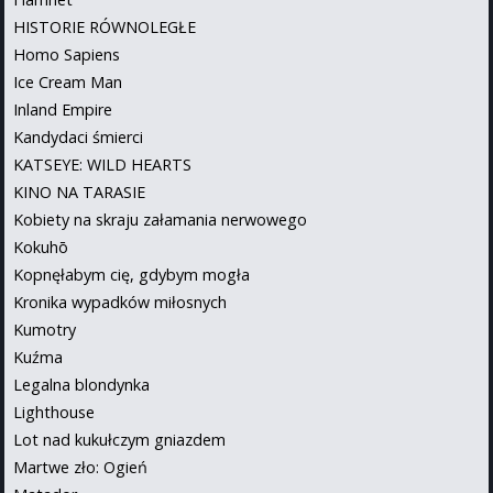
HISTORIE RÓWNOLEGŁE
Homo Sapiens
Ice Cream Man
Inland Empire
Kandydaci śmierci
KATSEYE: WILD HEARTS
KINO NA TARASIE
Kobiety na skraju załamania nerwowego
Kokuhō
Kopnęłabym cię, gdybym mogła
Kronika wypadków miłosnych
Kumotry
Kuźma
Legalna blondynka
Lighthouse
Lot nad kukułczym gniazdem
Martwe zło: Ogień