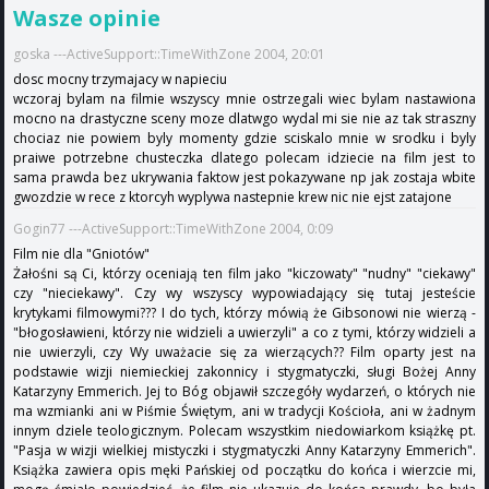
Wasze opinie
goska ---ActiveSupport::TimeWithZone 2004, 20:01
dosc mocny trzymajacy w napieciu
wczoraj bylam na filmie wszyscy mnie ostrzegali wiec bylam nastawiona
mocno na drastyczne sceny moze dlatwgo wydal mi sie nie az tak straszny
chociaz nie powiem byly momenty gdzie sciskalo mnie w srodku i byly
praiwe potrzebne chusteczka dlatego polecam idziecie na film jest to
sama prawda bez ukrywania faktow jest pokazywane np jak zostaja wbite
gwozdzie w rece z ktorcyh wyplywa nastepnie krew nic nie ejst zatajone
Gogin77 ---ActiveSupport::TimeWithZone 2004, 0:09
Film nie dla "Gniotów"
Żałośni są Ci, którzy oceniają ten film jako "kiczowaty" "nudny" "ciekawy"
czy "nieciekawy". Czy wy wszyscy wypowiadający się tutaj jesteście
krytykami filmowymi??? I do tych, którzy mówią że Gibsonowi nie wierzą -
"błogosławieni, którzy nie widzieli a uwierzyli" a co z tymi, którzy widzieli a
nie uwierzyli, czy Wy uważacie się za wierzących?? Film oparty jest na
podstawie wizji niemieckiej zakonnicy i stygmatyczki, sługi Bożej Anny
Katarzyny Emmerich. Jej to Bóg objawił szczegóły wydarzeń, o których nie
ma wzmianki ani w Piśmie Świętym, ani w tradycji Kościoła, ani w żadnym
innym dziele teologicznym. Polecam wszystkim niedowiarkom książkę pt.
"Pasja w wizji wielkiej mistyczki i stygmatyczki Anny Katarzyny Emmerich".
Książka zawiera opis męki Pańskiej od początku do końca i wierzcie mi,