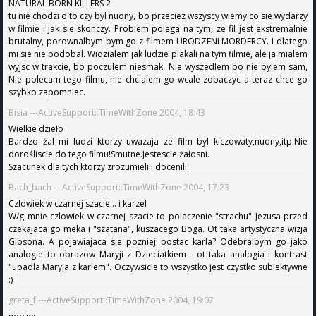
NATURAL BORN KILLERS 2
tu nie chodzi o to czy byl nudny, bo przeciez wszyscy wiemy co sie wydarzy
w filmie i jak sie skonczy. Problem polega na tym, ze fil jest ekstremalnie
brutalny, porownalbym bym go z filmem URODZENI MORDERCY. I dlatego
mi sie nie podobal. Widzialem jak ludzie plakali na tym filmie, ale ja mialem
wyjsc w trakcie, bo poczulem niesmak. Nie wyszedlem bo nie bylem sam,
Nie polecam tego filmu, nie chcialem go wcale zobaczyc a teraz chce go
szybko zapomniec.
Bisia ---ActiveSupport::TimeWithZone 2004, 18:43
Wielkie dzieło
Bardzo żal mi ludzi ktorzy uwazaja ze film byl kiczowaty,nudny,itp.Nie
dorośliscie do tego filmu!Smutne.Jestescie żałosni.
Szacunek dla tych ktorzy zrozumieli i docenili.
Bach_bach ---ActiveSupport::TimeWithZone 2004, 17:23
Czlowiek w czarnej szacie... i karzel
W/g mnie czlowiek w czarnej szacie to polaczenie "strachu" Jezusa przed
czekajaca go meka i "szatana", kuszacego Boga. Ot taka artystyczna wizja
Gibsona. A pojawiajaca sie pozniej postac karla? Odebralbym go jako
analogie to obrazow Maryji z Dzieciatkiem - ot taka analogia i kontrast
"upadla Maryja z karlem". Oczywsicie to wszystko jest czystko subiektywne
:)
greta_f ---ActiveSupport::TimeWithZone 2004, 19:07