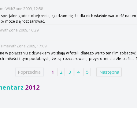
TimeWithZone 2009, 12:58
 specjalne godne obejrzenia, zgadzam się że dla nich właśnie warto iść na ten f
ab/ może się rozczarować.
meWithZone 2009, 16:29
t::TimeWithZone 2009, 17:09
e w połączeniu z dźwiękiem wciskają w fotel i dlatego warto ten film zobaczyć 
h miłości i tym podobnych, że są rozczarowani, przykro mi ela źle trafili... N
Poprzednia
1
2
3
4
5
Następna
mentarz
2012