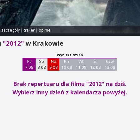
i szczegóły
|
trailer
|
opinie
u
"2012"
w Krakowie
Wybierz dzień
Pt
Sb
Nd
Pn
Wt
Śr
Czw
7 08
8 08
9 08
10 08
11 08
12 08
13 08
Brak repertuaru dla filmu "2012"
na dziś.
Wybierz inny dzień z kalendarza powyżej.