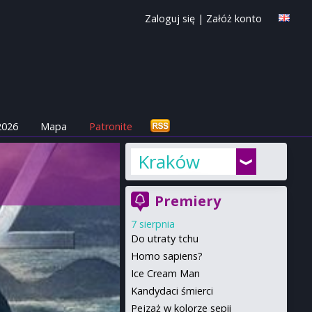
Zaloguj się
|
Załóż konto
2026
Mapa
Patronite
Kraków
Premiery
7 sierpnia
Do utraty tchu
Homo sapiens?
Ice Cream Man
Kandydaci śmierci
Pejzaż w kolorze sepii