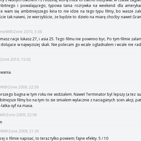
ambitnego i powalającego, typowa tania rozrywka na weekend dla amerykanó
ce wam się ambitniejszego kina to nie idzie na tego typu filmy, bo wasze żale
ście tak naiwni, że wierzyliście, że będzie to dzieło na miarę choćby nawet Gran
TimeWithZone 2010, 3:36
masz racje lukasz 27, i asia 25. Tego filmu nie powinno byc. Po tym filmie zala
 dolujace w najwyzszej skali. Nie polecam go wcale ogladnalem i wcale nie ra
hZone 2010, 15:02
iwania.
meWithZone 2009, 22:36
zego bagna w tym roku nie widzialem. Nawet Terminator byl lepszy (a tez sup
tnejsze filmy bo na tym to sie smialem wylacznie z naciaganych scen akcji, patos
latka-syf na maxa.
eWithZone 2009, 22:06
am
eWithZone 2009, 21:35
ej o filmie napisać, to teraz tylko powiem; fajne efekty. 5 / 10