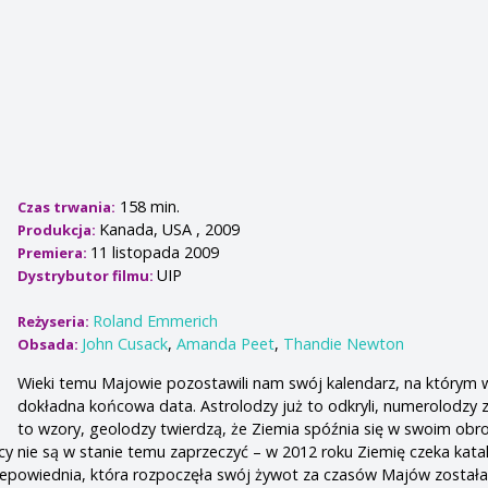
158 min.
Czas trwania:
Kanada, USA , 2009
Produkcja:
11 listopada 2009
Premiera:
UIP
Dystrybutor filmu:
Roland Emmerich
Reżyseria:
John Cusack
,
Amanda Peet
,
Thandie Newton
Obsada:
Wieki temu Majowie pozostawili nam swój kalendarz, na którym w
dokładna końcowa data. Astrolodzy już to odkryli, numerolodzy z
to wzory, geolodzy twierdzą, że Ziemia spóźnia się w swoim obro
 nie są w stanie temu zaprzeczyć – w 2012 roku Ziemię czeka kata
zepowiednia, która rozpoczęła swój żywot za czasów Majów została