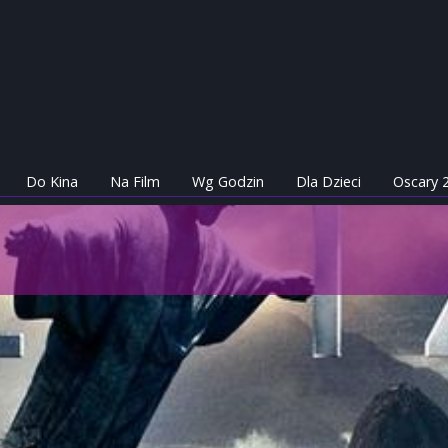
Do Kina
Na Film
Wg Godzin
Dla Dzieci
Oscary 