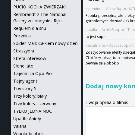
PUCIO KOCHA ZWIERZAKI
kinomino ---ActiveSupport::
Rembrandt z The National
Fabuła przeciętna, ale efekty
Gallery w Londynie i Rijks...
górnolotnych doznań /jak kr
Requiem dla snu
natalia ---ActiveSupport::Ti
Rocznica
to jest super
Spider-Man: Całkiem nowy dzień
Rastafriana ---ActiveSuppor
Straszydła
Zdecydowanie efekty specjaln
Ci którzy piszą tu o motywac
Strefa interesów
pewnie salę obok:p
Słone lato
Tajemnica Ojca Pio
Tajny agent
Dodaj nowy ko
Toy story 5
Trzy kolory: biały
Twoja opinia o filmie:
Trzy kolory: czerwony
TYLKO JEDNA NOC
Upadłe Anioły
Vaiana
W pokoju obok