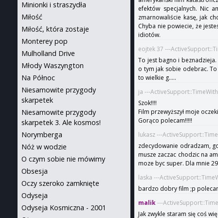
Minionki i straszydła
efektów specjalnych. Nic 
Miłość
zmarnowaliście kasę, jak ch
Chyba nie powiecie, że jeste
Miłość, która zostaje
idiotów.
Monterey pop
eojtek 37 ---ActiveSupport::
Mulholland Drive
To jest bagno i beznadzieja. 
Młody Waszyngton
o tym jak sobie odebrac. To
Na Północ
to wielkie g.....
Niesamowite przygody
ja ---ActiveSupport::TimeWit
skarpetek
Szok!!!!
Niesamowite przygody
Film przewyższył moje oczek
Gorąco polecam!!!!!
skarpetek 3. Ale kosmos!
Norymberga
lukasz ---ActiveSupport::Ti
zdecydowanie odradzam, gors
Nóż w wodzie
musze zaczac chodzic na ambi
O czym sobie nie mówimy
moze byc super. Dla mnie 29-
Obsesja
laska ---ActiveSupport::Tim
Oczy szeroko zamknięte
bardzo dobry film ;p polec
Odyseja
malik
---ActiveSupport::Tim
Odyseja Kosmiczna - 2001
Jak zwykle staram się coś więc