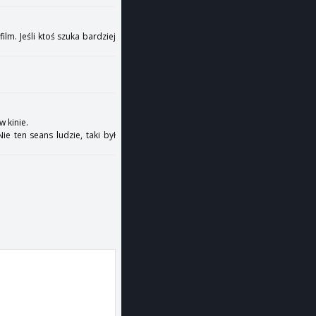
ilm. Jeśli ktoś szuka bardziej
w kinie.
ie ten seans ludzie, taki był