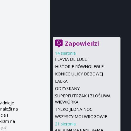
Zapowiedzi
14 sierpnia
FLAVIA DE LUCE
HISTORIE RÓWNOLEGŁE
KONIEC ULICY DĘBOWEJ
LALKA
ODZYSKANY
SUPERFUTRZAK I ZŁOŚLIWA
WIEWIÓRKA
idnieje
naleźli na
TYLKO JEDNA NOC
cie i
WSZYSCY MOI WROGOWIE
klizm na
21 sierpnia
 już
AREK.MAMA.PANORAMA