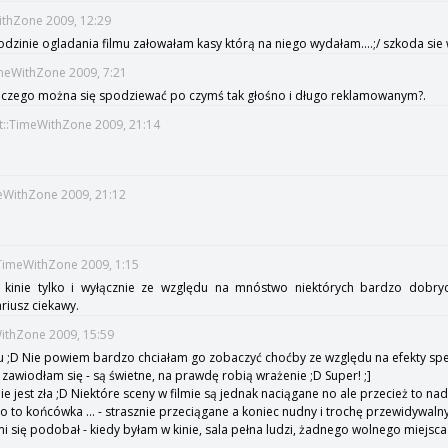
WithZone 2009, 12:29
 godzinie ogladania filmu załowałam kasy którą na niego wydałam....;/ szkoda sie
meWithZone 2009, 7:21
le czego można się spodziewać po czymś tak głośno i długo reklamowanym?.
t::TimeWithZone 2009, 21:14
meWithZone 2009, 21:12
:TimeWithZone 2009, 1:15
 kinie tylko i wyłącznie ze względu na mnóstwo niektórych bardzo dobryc
riusz ciekawy.
WithZone 2009, 15:59
mu ;D Nie powiem bardzo chciałam go zobaczyć choćby ze względu na efekty spec
e zawiodłam się - są świetne, na prawdę robią wrażenie ;D Super! ;]
nie jest zła ;D Niektóre sceny w filmie są jednak naciągane no ale przecież to nadal
 to końcówka ... - strasznie przeciągane a koniec nudny i trochę przewidywalny 
 się podobał - kiedy byłam w kinie, sala pełna ludzi, żadnego wolnego miejsca .