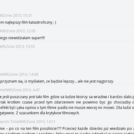
ithZone 2010, 15:31
m najlepszy film katastroficzny ; )
WithZone 2010, 12:05
iego niewidziałam super!!!!
eWithZone 2010, 15:55
meWithZone 2010, 14:06
przyznam się, iż myślałam, że będzie lepszy....ale nie jest najgorszy.
TimeWithZone 2010, 4:47
e jesli puszczany jest taki film gdzie sa ludzie ktoirzy sa wrazliwi i bardzo slabi
 tak krotkim czasie przed tym zdarzeniem nie powinno byc go chociazby d
i efekt byl i jaka opinia o tym filmie padla nie musze wiecej nic mowic. Dla lud
gatywnie. Z szacunkiem dla krytykow filmowych.
pport::TimeWithZone 2010, 14:11
nie – po co na ten film poszliście??? Przecież każde dziecko już wiedziało po
zny z ładnym ciachem i z rodziną, którą musi to ciacho odzyskać w czasie zagł