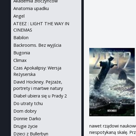
Akademia złoczyńców
Anatomia upadku
Angel
ATEEZ : LIGHT THE WAY IN
CINEMAS
Babilon
Backrooms. Bez wyjścia
Bugonia
Climax
Czas Apokalipsy: Wersja
Reżyserska
David Hockney. Pejzaże,
portrety i martwe natury
Diabeł ubiera się u Prady 2
Do utraty tchu
Dom dobry
Donnie Darko
nawet rządowi naukowcy
Drugie życie
niespotykaną skalę. Pr
Dzieci z Bullerbyn