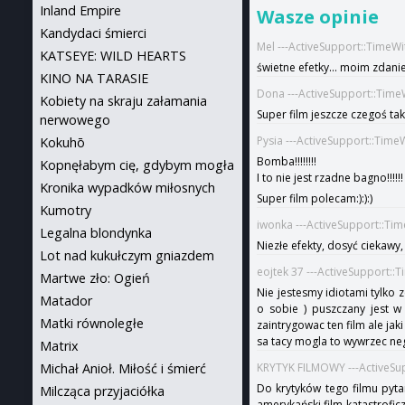
Inland Empire
Wasze opinie
Kandydaci śmierci
Mel ---ActiveSupport::TimeW
KATSEYE: WILD HEARTS
świetne efetky... moim zdanie
KINO NA TARASIE
Dona ---ActiveSupport::Time
Kobiety na skraju załamania
Super film jeszcze czegoś tak
nerwowego
Pysia ---ActiveSupport::Tim
Kokuhō
Bomba!!!!!!!!
Kopnęłabym cię, gdybym mogła
I to nie jest rzadne bagno!!!!!!
Kronika wypadków miłosnych
Super film polecam:):):)
Kumotry
iwonka ---ActiveSupport::Ti
Legalna blondynka
Niezłe efekty, dosyć ciekawy, 
Lot nad kukułczym gniazdem
eojtek 37 ---ActiveSupport::
Martwe zło: Ogień
Nie jestesmy idiotami tylko z
Matador
o sobie ) puszczany jest w
Matki równoległe
zaintrygowac ten film ale jak
sa tacy mogla to wywrzec ne
Matrix
Michał Anioł. Miłość i śmierć
KRYTYK FILMOWY ---ActiveSu
Do krytyków tego filmu pyta
Milcząca przyjaciółka
amerykański film katastrofic