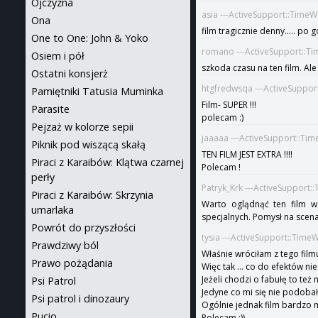
Ojczyzna
asia ---ActiveSupport::Time
Ona
film tragicznie denny..... po
One to One: John & Yoko
romano ---ActiveSupport::Ti
Osiem i pół
szkoda czasu na ten film. A
Ostatni konsjerż
htgfredwsqa ---ActiveSuppor
Pamiętniki Tatusia Muminka
Film- SUPER !!!
Parasite
polecam :)
Pejzaż w kolorze sepii
jaaaaa ---ActiveSupport::Ti
Piknik pod wiszącą skałą
TEN FILM JEST EXTRA !!!!
Piraci z Karaibów: Klątwa czarnej
Polecam !
perły
Patryk_Krk ---ActiveSupport:
Piraci z Karaibów: Skrzynia
Warto oglądnąć ten film w
umarlaka
specjalnych. Pomysł na scena
Powrót do przyszłości
tysia ---ActiveSupport::Time
Prawdziwy ból
Właśnie wróciłam z tego fil
Prawo pożądania
Więc tak ... co do efektów ni
Jeżeli chodzi o fabułę to też 
Psi Patrol
Jedyne co mi się nie podobało
Psi patrol i dinozaury
Ogólnie jednak film bardzo mi
Pucio
Polecam :))