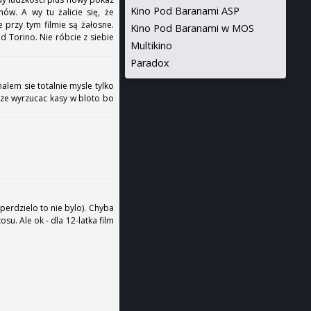
Kino Pod Baranami ASP
w. A wy tu żalicie się, że
 przy tym filmie są żałosne.
Kino Pod Baranami w MOS
d Torino. Nie róbcie z siebie
Multikino
Paradox
malem sie totalnie mysle tylko
dze wyrzucac kasy w bloto bo
erdzielo to nie bylo). Chyba
u. Ale ok - dla 12-latka film