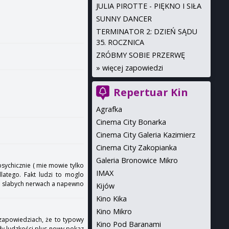
JULIA PIROTTE - PIĘKNO I SIŁA
SUNNY DANCER
TERMINATOR 2: DZIEŃ SĄDU
35. ROCZNICA
ZRÓBMY SOBIE PRZERWĘ
»
więcej zapowiedzi
Repertuar Kin
Agrafka
Cinema City Bonarka
Cinema City Galeria Kazimierz
Cinema City Zakopianka
Galeria Bronowice Mikro
 psychicznie ( mie mowie tylko
IMAX
latego. Fakt ludzi to moglo
zi o slabych nerwach a napewno
Kijów
Kino Kika
Kino Mikro
 zapowiedziach, że to typowy
Kino Pod Baranami
ady ludzkości plus nowy pokaz