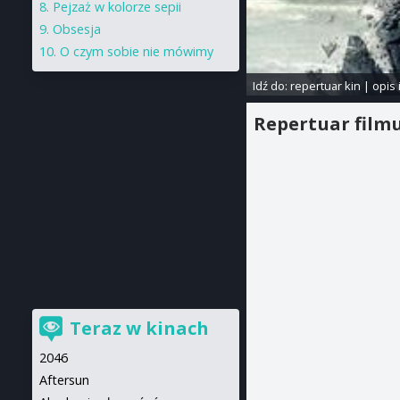
Pejzaż w kolorze sepii
Obsesja
O czym sobie nie mówimy
Idź do:
repertuar kin
|
opis 
Repertuar film
Teraz w kinach
2046
Aftersun