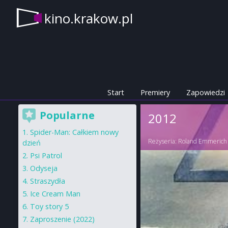
kino.krakow.pl
Start
Premiery
Zapowiedzi
Popularne
2012
Spider-Man: Całkiem nowy
Reżyseria:
Roland Emmerich
dzień
Psi Patrol
Odyseja
Straszydła
Ice Cream Man
Toy story 5
Zaproszenie (2022)