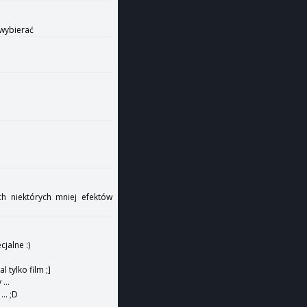
 wybierać
h niektórych mniej efektów
jalne :)
 tylko film ;]
...
.. ;D