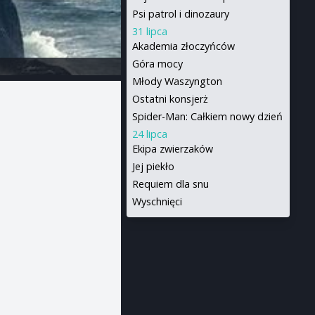
Psi patrol i dinozaury
31 lipca
Akademia złoczyńców
Góra mocy
Młody Waszyngton
Ostatni konsjerż
Spider-Man: Całkiem nowy dzień
24 lipca
Ekipa zwierzaków
Jej piekło
Requiem dla snu
Wyschnięci