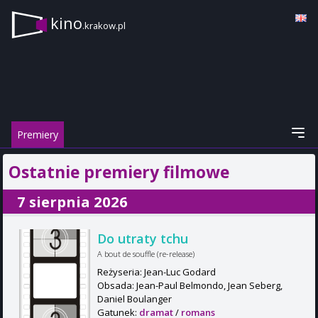
kino
.krakow.pl
Premiery
Ostatnie premiery filmowe
7 sierpnia 2026
Do utraty tchu
A bout de souffle (re-release)
Reżyseria: Jean-Luc Godard
Obsada: Jean-Paul Belmondo, Jean Seberg,
Daniel Boulanger
Gatunek:
dramat
/
romans