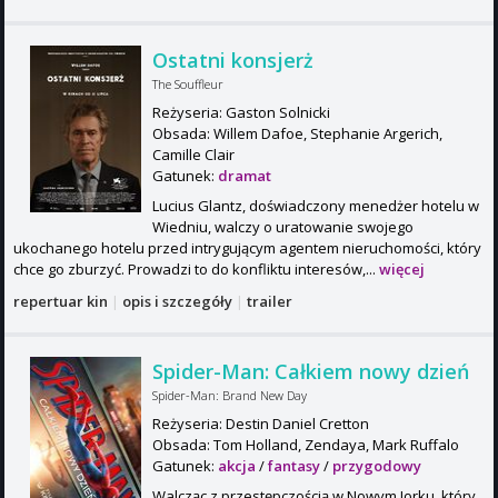
Ostatni konsjerż
The Souffleur
Reżyseria: Gaston Solnicki
Obsada: Willem Dafoe, Stephanie Argerich,
Camille Clair
Gatunek:
dramat
Lucius Glantz, doświadczony menedżer hotelu w
Wiedniu, walczy o uratowanie swojego
ukochanego hotelu przed intrygującym agentem nieruchomości, który
chce go zburzyć. Prowadzi to do konfliktu interesów,...
więcej
repertuar kin
|
opis i szczegóły
|
trailer
Spider-Man: Całkiem nowy dzień
Spider-Man: Brand New Day
Reżyseria: Destin Daniel Cretton
Obsada: Tom Holland, Zendaya, Mark Ruffalo
Gatunek:
akcja
/
fantasy
/
przygodowy
Walcząc z przestępczością w Nowym Jorku, który