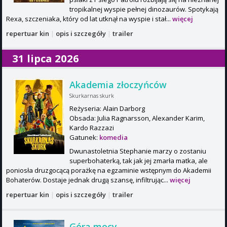
tropikalnej wyspie pełnej dinozaurów. Spotykają
Rexa, szczeniaka, który od lat utknął na wyspie i stał...
więcej
repertuar kin
|
opis i szczegóły
|
trailer
31 lipca 2026
Akademia złoczyńców
Skurkarnas skurk
Reżyseria: Alain Darborg
Obsada: Julia Ragnarsson, Alexander Karim,
Kardo Razzazi
Gatunek:
komedia
Dwunastoletnia Stephanie marzy o zostaniu
superbohaterką, tak jak jej zmarła matka, ale
poniosła druzgocącą porażkę na egzaminie wstępnym do Akademii
Bohaterów. Dostaje jednak drugą szansę, infiltrując...
więcej
repertuar kin
|
opis i szczegóły
|
trailer
Góra mocy