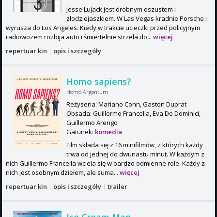
Jesse Lujack jest drobnym oszustem i
złodziejaszkiem. W Las Vegas kradnie Porsche i
wyrusza do Los Angeles. Kiedy w trakcie ucieczki przed policyjnym
radiowozem rozbija auto i śmiertelnie strzela do...
więcej
repertuar kin
|
opis i szczegóły
Homo sapiens?
Homo Argentum
Reżyseria: Mariano Cohn, Gaston Duprat
Obsada: Guillermo Francella, Eva De Dominici,
Guillermo Arengo
Gatunek:
komedia
Film składa się z 16 minifilmów, z których każdy
trwa od jednej do dwunastu minut. W każdym z
nich Guillermo Francella wciela się w bardzo odmienne role. Każdy z
nich jest osobnym dziełem, ale suma...
więcej
repertuar kin
|
opis i szczegóły
|
trailer