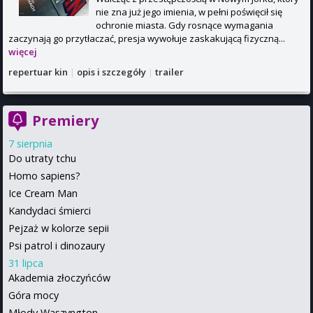
nie zna już jego imienia, w pełni poświęcił się
ochronie miasta. Gdy rosnące wymagania
zaczynają go przytłaczać, presja wywołuje zaskakującą fizyczną...
więcej
repertuar kin
|
opis i szczegóły
|
trailer
Premiery
7 sierpnia
Do utraty tchu
Homo sapiens?
Ice Cream Man
Kandydaci śmierci
Pejzaż w kolorze sepii
Psi patrol i dinozaury
31 lipca
Akademia złoczyńców
Góra mocy
Młody Waszyngton