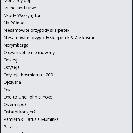
Monterey pop
Mulholland Drive
Młody Waszyngton
Na Północ
Niesamowite przygody skarpetek
Niesamowite przygody skarpetek 3. Ale kosmos!
Norymberga
O czym sobie nie mówimy
Obsesja
Odyseja
Odyseja Kosmiczna - 2001
Ojczyzna
Ona
One to One: John & Yoko
Osiem i pół
Ostatni konsjerż
Pamiętniki Tatusia Muminka
Parasite