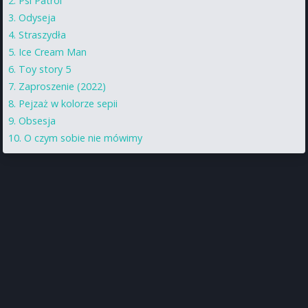
Psi Patrol
Odyseja
Straszydła
Ice Cream Man
Toy story 5
Zaproszenie (2022)
Pejzaż w kolorze sepii
Obsesja
O czym sobie nie mówimy