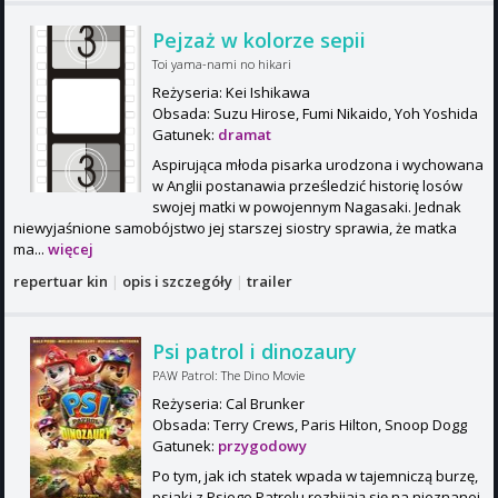
Pejzaż w kolorze sepii
Toi yama-nami no hikari
Reżyseria: Kei Ishikawa
Obsada: Suzu Hirose, Fumi Nikaido, Yoh Yoshida
Gatunek:
dramat
Aspirująca młoda pisarka urodzona i wychowana
w Anglii postanawia prześledzić historię losów
swojej matki w powojennym Nagasaki. Jednak
niewyjaśnione samobójstwo jej starszej siostry sprawia, że matka
ma...
więcej
repertuar kin
|
opis i szczegóły
|
trailer
Psi patrol i dinozaury
PAW Patrol: The Dino Movie
Reżyseria: Cal Brunker
Obsada: Terry Crews, Paris Hilton, Snoop Dogg
Gatunek:
przygodowy
Po tym, jak ich statek wpada w tajemniczą burzę,
psiaki z Psiego Patrolu rozbijają się na nieznanej