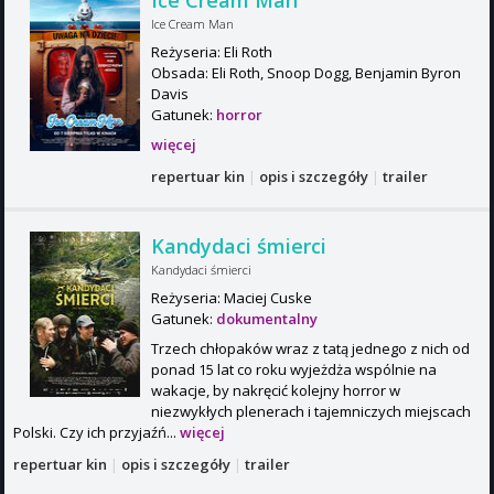
Ice Cream Man
Ice Cream Man
Reżyseria: Eli Roth
Obsada: Eli Roth, Snoop Dogg, Benjamin Byron
Davis
Gatunek:
horror
więcej
repertuar kin
|
opis i szczegóły
|
trailer
Kandydaci śmierci
Kandydaci śmierci
Reżyseria: Maciej Cuske
Gatunek:
dokumentalny
Trzech chłopaków wraz z tatą jednego z nich od
ponad 15 lat co roku wyjeżdża wspólnie na
wakacje, by nakręcić kolejny horror w
niezwykłych plenerach i tajemniczych miejscach
Polski. Czy ich przyjaźń...
więcej
repertuar kin
|
opis i szczegóły
|
trailer