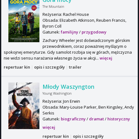
The Mountain
Reżyseria: Rachel House
Obsada: Elizabeth Atkinson, Reuben Francis,
Byron Coll
Gatunek:
familijny
/
przygodowy
Zachary Wheeler jest doświadczonym górskim
przewodnikiem, coraz poważniej myślącym o
spokojnej emeryturze. Gdy samolot rozbija się w górach, mężczyzna
nie widzi sensu narażania własnego życia w akcji...
więcej
repertuar kin
|
opis i szczegóły
|
trailer
Młody Waszyngton
Young Washington
Reżyseria: Jon Erwin
Obsada: Mary-Louise Parker, Ben Kingsley, Andy
Serkis
Gatunek:
biograficzny
/
dramat
/
historyczny
więcej
repertuar kin
|
opis i szczegóły