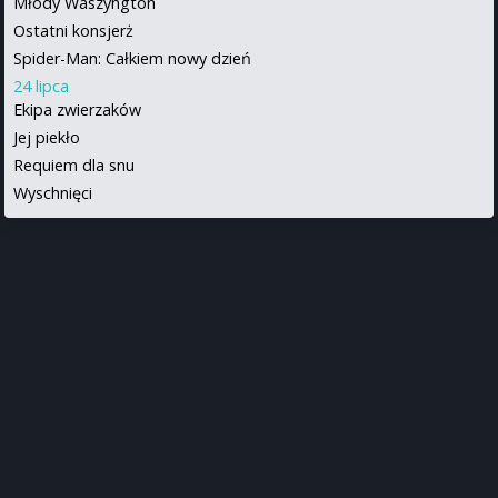
Młody Waszyngton
Ostatni konsjerż
Spider-Man: Całkiem nowy dzień
24 lipca
Ekipa zwierzaków
Jej piekło
Requiem dla snu
Wyschnięci