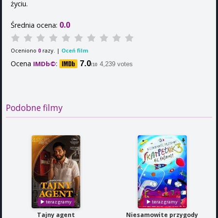
życiu.
0.0
Średnia ocena:
Oceniono
razy. |
Oceń film
0
Ocena
:
7.0
IMDb©
4,239 votes
/10
Podobne filmy
Tajny agent
Niesamowite przygody