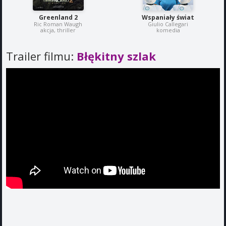
Greenland 2
Wspaniały świat
Ric Roman Waugh
Giulio Callegari
akcja, thriller
komedia
Trailer filmu:
Błękitny szlak