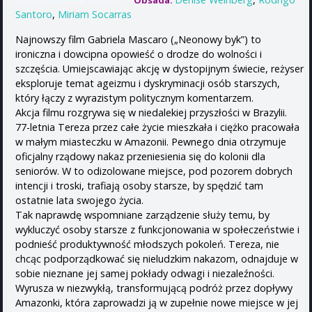
Obsada:
Santoro
,
Miriam Socarras
Najnowszy film Gabriela Mascaro („Neonowy byk”) to
ironiczna i dowcipna opowieść o drodze do wolności i
szczęścia. Umiejscawiając akcję w dystopijnym świecie, reżyser
eksploruje temat ageizmu i dyskryminacji osób starszych,
który łączy z wyrazistym politycznym komentarzem.
Akcja filmu rozgrywa się w niedalekiej przyszłości w Brazylii.
77-letnia Tereza przez całe życie mieszkała i ciężko pracowała
w małym miasteczku w Amazonii. Pewnego dnia otrzymuje
oficjalny rządowy nakaz przeniesienia się do kolonii dla
seniorów. W to odizolowane miejsce, pod pozorem dobrych
intencji i troski, trafiają osoby starsze, by spędzić tam
ostatnie lata swojego życia.
Tak naprawdę wspomniane zarządzenie służy temu, by
wykluczyć osoby starsze z funkcjonowania w społeczeństwie i
podnieść produktywność młodszych pokoleń. Tereza, nie
chcąc podporządkować się nieludzkim nakazom, odnajduje w
sobie nieznane jej samej pokłady odwagi i niezaleźności.
Wyrusza w niezwykłą, transformującą podróż przez dopływy
Amazonki, która zaprowadzi ją w zupełnie nowe miejsce w jej