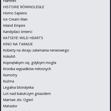
Hamnet
HISTORIE RÓWNOLEGŁE
Homo Sapiens
Ice Cream Man
Inland Empire
Kandydaci śmierci
KATSEYE: WILD HEARTS
KINO NA TARASIE
Kobiety na skraju załamania nerwowego
Kokuhō
Kopnęłabym cię, gdybym mogła
Kronika wypadków miłosnych
Kumotry
Kuźma
Legalna blondynka
Lot nad kukułczym gniazdem
Martwe zło: Ogień
Matador