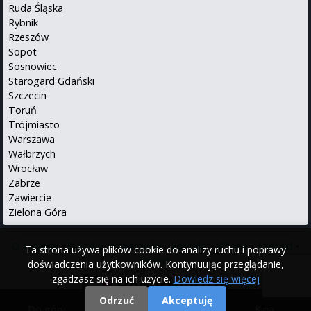
Ruda Śląska
Rybnik
Rzeszów
Sopot
Sosnowiec
Starogard Gdański
Szczecin
Toruń
Trójmiasto
Warszawa
Wałbrzych
Wrocław
Zabrze
Zawiercie
Zielona Góra
O serwisie
•
Polityka prywatności
•
Kontakt
•
iPhone
•
Android
•
Ta strona używa plików cookie do analizy ruchu i poprawy
English
doświadczenia użytkowników. Kontynuując przeglądanie,
zgadzasz się na ich użycie.
Dowiedz się więcej
Odrzuć
Akceptuję
Do góry
|
Filmy
|
Kina
© 2000 - 2026 Repertuary.pl