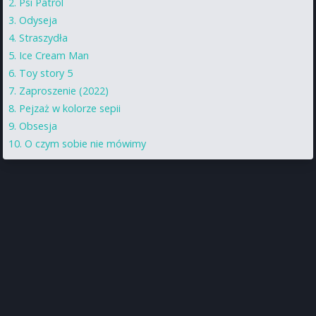
Psi Patrol
Odyseja
Straszydła
Ice Cream Man
Toy story 5
Zaproszenie (2022)
Pejzaż w kolorze sepii
Obsesja
O czym sobie nie mówimy