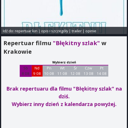
Idź do:
repertuar kin
|
opis i szczegóły
|
trailer
|
opinie
Repertuar filmu
"Błękitny szlak"
w
Krakowie
Wybierz dzień
Sb
Nd
Pn
Wt
Śr
Czw
Pt
8 08
9 08
10 08
11 08
12 08
13 08
14 08
Brak repertuaru dla filmu "Błękitny szlak"
na
dziś.
Wybierz inny dzień z kalendarza powyżej.