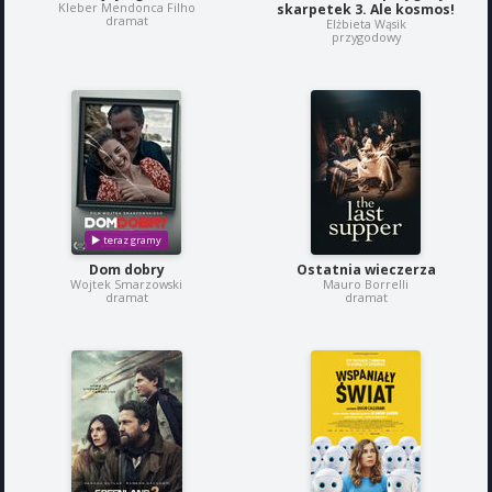
Kleber Mendonca Filho
skarpetek 3. Ale kosmos!
dramat
Elżbieta Wąsik
przygodowy
Dom dobry
Ostatnia wieczerza
Wojtek Smarzowski
Mauro Borrelli
dramat
dramat