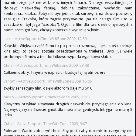
ma nic czego już nie widział w innych filmach. Do tego wszystkiego jak
dołożyć nieskładną fabułę, debilne zakończenie, wychodzi nam
konkretna....kiszka....Żeby nie być jednak tak surowym, na słowo pochwały
zasługuje Travolta, który zagrał przyzwoicie (na tle całego filmu to w
zasadzie on był jego "ozdobą"). Ogólnie film dla twardzieli umysłowych z
nadmiarem gotówki, chcący koniecznie wydać ją w kinie...
Jack ---ActiveSupport::TimeWithZone 2009, 12:59
Kiepski... Większa część filmu to po prostu rozmowa, a jeśli ktoś oczekuje
kina akcji to całość została przedstawiona w trailerze. Było już wiele
podobnych filmów a ten dodatkowo wypada wyjątkowo słabo.
Chris ---ActiveSupport::TimeWithZone 2009, 23:48
Całkiem dobry. Trzyma w napięciu i buduje fajną atmosferę.
venom ---ActiveSupport::TimeWithZone 2009, 15:05
zwykły sensacyjny film, dzięki aktorom daje mu 6/10
tadeo ---ActiveSupport::TimeWithZone 2009, 22:02
Klasyczny przykład używania drogich nazwisk do przyciągnięcia do kina.
Najzwyklejszy na świecie gniot dla mało inteligentnych. Intryga na miarę 8
latka.
Cube ---ActiveSupport::TimeWithZone 2009, 9:07
Polecam!! Warto zobaczyć chociażby po to aby docenić to czego my nie