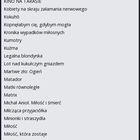
KINO NA TARASIE
Kobiety na skraju załamania nerwowego
Kokuhō
Kopnęłabym cię, gdybym mogła
Kronika wypadków miłosnych
Kumotry
Kuźma
Legalna blondynka
Lot nad kukułczym gniazdem
Martwe zło: Ogień
Matador
Matki równoległe
Matrix
Michał Anioł. Miłość i śmierć
Milcząca przyjaciółka
Minionki i straszydła
Miłość
Miłość, która zostaje