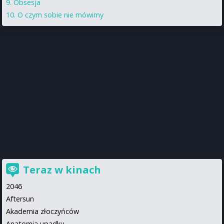
Obsesja
O czym sobie nie mówimy
Teraz w kinach
2046
Aftersun
Akademia złoczyńców
Anatomia upadku