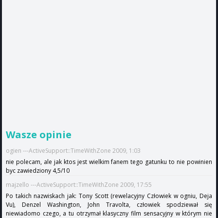
Wasze opinie
ogien ---ActiveSupport::TimeWithZone 2009, 1:03
nie polecam, ale jak ktos jest wielkim fanem tego gatunku to nie powinien
byc zawiedziony 4,5/10
majzello ---ActiveSupport::TimeWithZone 2009, 17:55
Po takich nazwiskach jak: Tony Scott (rewelacyjny Człowiek w ogniu, Deja
Vu), Denzel Washington, John Travolta, człowiek spodziewał się
niewiadomo czego, a tu otrzymał klasyczny film sensacyjny w którym nie