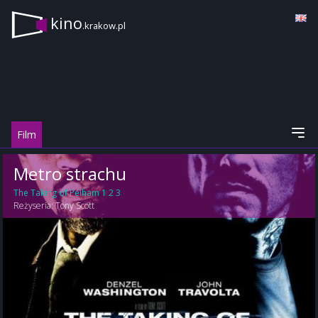
kino
.krakow.pl
Film
Metro strachu
The Taking of Pelham 1 2 3
Reżyseria:
Tony Scott