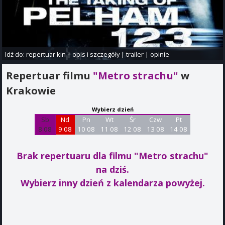
Idź do:
repertuar kin
|
opis i szczegóły
|
trailer
|
opinie
Repertuar filmu
"Metro strachu"
w
Krakowie
Wybierz dzień
Sb
Nd
Pn
Wt
Śr
Czw
Pt
8 08
9 08
10 08
11 08
12 08
13 08
14 08
Brak repertuaru dla filmu "Metro strachu"
na dziś.
Wybierz inny dzień z kalendarza powyżej.