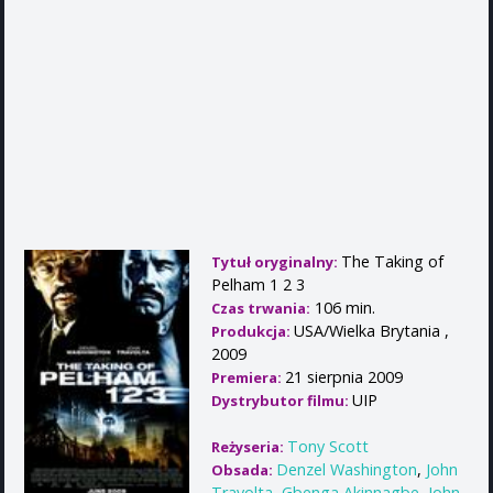
The Taking of
Tytuł oryginalny:
Pelham 1 2 3
106 min.
Czas trwania:
USA/Wielka Brytania ,
Produkcja:
2009
21 sierpnia 2009
Premiera:
UIP
Dystrybutor filmu:
Tony Scott
Reżyseria:
Denzel Washington
,
John
Obsada:
Travolta
,
Gbenga Akinnagbe
,
John