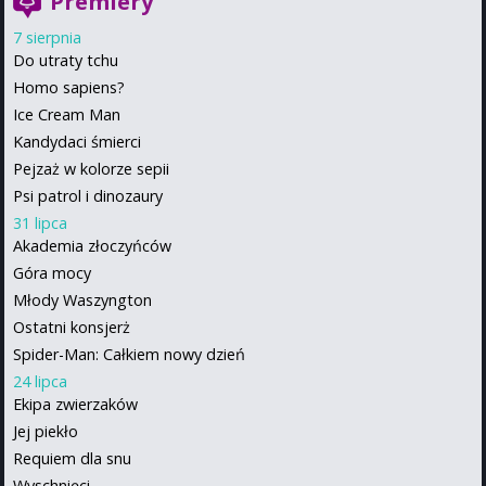
Premiery
7 sierpnia
Do utraty tchu
Homo sapiens?
Ice Cream Man
Kandydaci śmierci
Pejzaż w kolorze sepii
Psi patrol i dinozaury
31 lipca
Akademia złoczyńców
Góra mocy
Młody Waszyngton
Ostatni konsjerż
Spider-Man: Całkiem nowy dzień
24 lipca
Ekipa zwierzaków
Jej piekło
Requiem dla snu
Wyschnięci