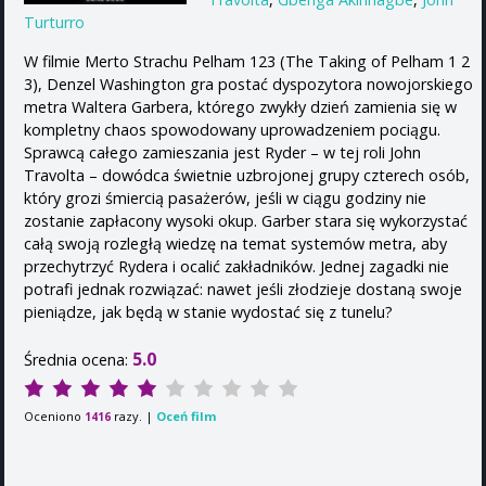
Turturro
W filmie Merto Strachu Pelham 123 (The Taking of Pelham 1 2
3), Denzel Washington gra postać dyspozytora nowojorskiego
metra Waltera Garbera, którego zwykły dzień zamienia się w
kompletny chaos spowodowany uprowadzeniem pociągu.
Sprawcą całego zamieszania jest Ryder – w tej roli John
Travolta – dowódca świetnie uzbrojonej grupy czterech osób,
który grozi śmiercią pasażerów, jeśli w ciągu godziny nie
zostanie zapłacony wysoki okup. Garber stara się wykorzystać
całą swoją rozległą wiedzę na temat systemów metra, aby
przechytrzyć Rydera i ocalić zakładników. Jednej zagadki nie
potrafi jednak rozwiązać: nawet jeśli złodzieje dostaną swoje
pieniądze, jak będą w stanie wydostać się z tunelu?
5.0
Średnia ocena:
Oceniono
razy. |
Oceń film
1416