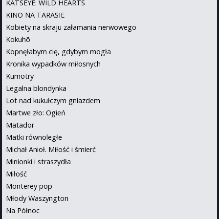
KATSEYE: WILD HEARTS
KINO NA TARASIE
Kobiety na skraju załamania nerwowego
Kokuhō
Kopnęłabym cię, gdybym mogła
Kronika wypadków miłosnych
Kumotry
Legalna blondynka
Lot nad kukułczym gniazdem
Martwe zło: Ogień
Matador
Matki równoległe
Michał Anioł. Miłość i śmierć
Minionki i straszydła
Miłość
Monterey pop
Młody Waszyngton
Na Północ