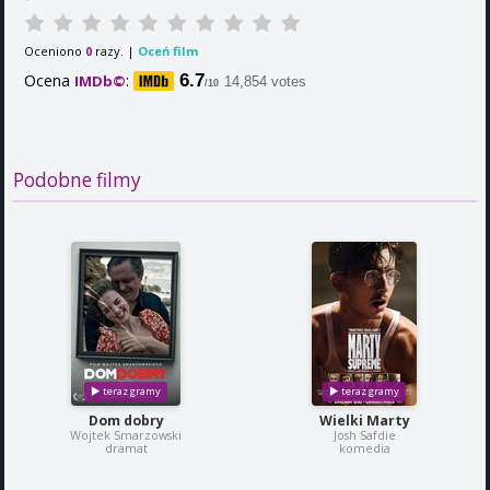
Oceniono
razy. |
Oceń film
0
Ocena
:
6.7
IMDb©
14,854 votes
/10
Podobne filmy
Dom dobry
Wielki Marty
Wojtek Smarzowski
Josh Safdie
dramat
komedia