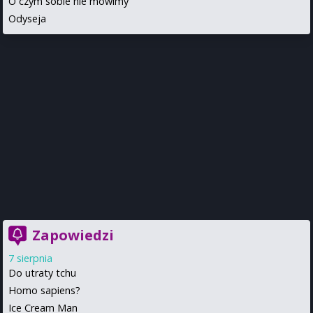
O czym sobie nie mówimy
Odyseja
Zapowiedzi
7 sierpnia
Do utraty tchu
Homo sapiens?
Ice Cream Man