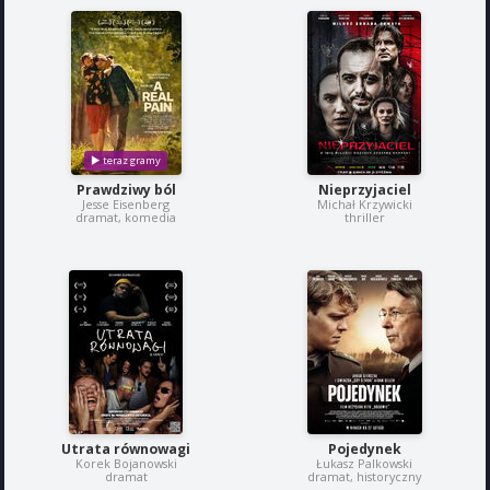
Prawdziwy ból
Nieprzyjaciel
Jesse Eisenberg
Michał Krzywicki
dramat, komedia
thriller
Utrata równowagi
Pojedynek
Korek Bojanowski
Łukasz Palkowski
dramat
dramat, historyczny