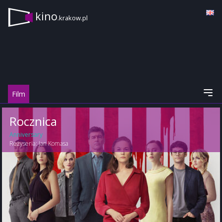
kino
.krakow.pl
Film
Rocznica
Anniversary
Reżyseria:
Jan Komasa