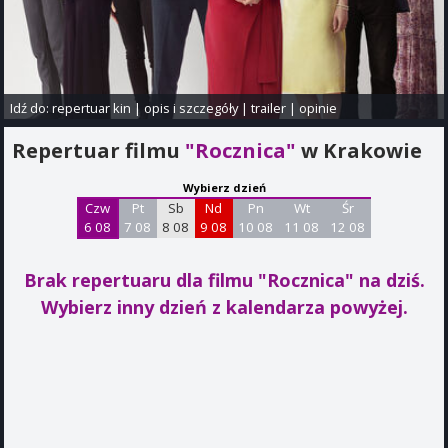
Idź do:
repertuar kin
|
opis i szczegóły
|
trailer
|
opinie
Repertuar filmu
"Rocznica"
w Krakowie
Wybierz dzień
Czw
Pt
Sb
Nd
Pn
Wt
Śr
6 08
7 08
8 08
9 08
10 08
11 08
12 08
Brak repertuaru dla filmu "Rocznica"
na dziś.
Wybierz inny dzień z kalendarza powyżej.