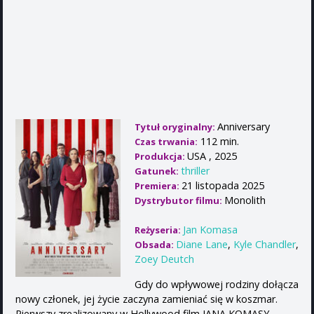
Anniversary
Tytuł oryginalny:
112 min.
Czas trwania:
USA , 2025
Produkcja:
thriller
Gatunek:
21 listopada 2025
Premiera:
Monolith
Dystrybutor filmu:
Jan Komasa
Reżyseria:
Diane Lane
,
Kyle Chandler
,
Obsada:
Zoey Deutch
Gdy do wpływowej rodziny dołącza
nowy członek, jej życie zaczyna zamieniać się w koszmar.
Pierwszy zrealizowany w Hollywood film JANA KOMASY,