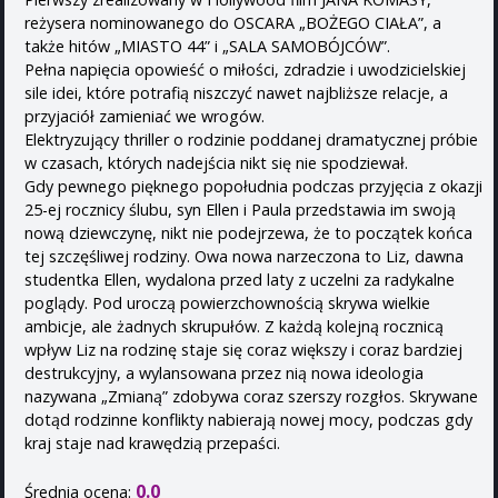
reżysera nominowanego do OSCARA „BOŻEGO CIAŁA”, a
także hitów „MIASTO 44” i „SALA SAMOBÓJCÓW”.
Pełna napięcia opowieść o miłości, zdradzie i uwodzicielskiej
sile idei, które potrafią niszczyć nawet najbliższe relacje, a
przyjaciół zamieniać we wrogów.
Elektryzujący thriller o rodzinie poddanej dramatycznej próbie
w czasach, których nadejścia nikt się nie spodziewał.
Gdy pewnego pięknego popołudnia podczas przyjęcia z okazji
25-ej rocznicy ślubu, syn Ellen i Paula przedstawia im swoją
nową dziewczynę, nikt nie podejrzewa, że to początek końca
tej szczęśliwej rodziny. Owa nowa narzeczona to Liz, dawna
studentka Ellen, wydalona przed laty z uczelni za radykalne
poglądy. Pod uroczą powierzchownością skrywa wielkie
ambicje, ale żadnych skrupułów. Z każdą kolejną rocznicą
wpływ Liz na rodzinę staje się coraz większy i coraz bardziej
destrukcyjny, a wylansowana przez nią nowa ideologia
nazywana „Zmianą” zdobywa coraz szerszy rozgłos. Skrywane
dotąd rodzinne konflikty nabierają nowej mocy, podczas gdy
kraj staje nad krawędzią przepaści.
0.0
Średnia ocena: