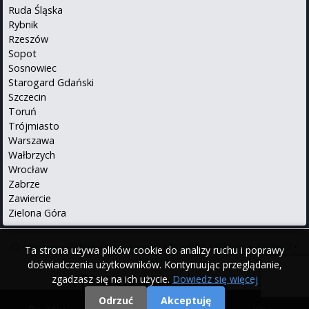
Ruda Śląska
Rybnik
Rzeszów
Sopot
Sosnowiec
Starogard Gdański
Szczecin
Toruń
Trójmiasto
Warszawa
Wałbrzych
Wrocław
Zabrze
Zawiercie
Zielona Góra
O serwisie
•
Polityka prywatności
•
Kontakt
•
iPhone
•
Android
•
Ta strona używa plików cookie do analizy ruchu i poprawy
English
doświadczenia użytkowników. Kontynuując przeglądanie,
zgadzasz się na ich użycie.
Dowiedz się więcej
Odrzuć
Akceptuję