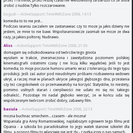
przez 118 minut, przez resztę czasu nie wiedzieliśmy za bardzo co ze soba
zrobić z nudów.Tylko rozczarowanie.
bogush ---ActiveSupport::TimeWithZone 2006, 14:13
komedia to to nie jest...
Podczas seansu zaczalem sie zastanawiac czy to moze ja jakis dziwny nie
jestem, ze mnie to nie bawi. Wspolseansowicze zasmiali sie moze ze dwa
razy, ja jakies poltorej. Nudnawo.
Aliss
---ActiveSupport::TimeWithZone 2006, 21:30
domagam się odszkodowania od twórców tego gniota
wyszłam w trakcie, zniesmaczona i zawstydzona poziomem polskiej
kinematografii ostatnimi czasy ( nie liczą kilku wyjątków). Jeśli to jest
komedia, to moje poczucie humoru umarło wraz z tolerancją do tego typu
produkcji. Jeśli zaś autor pod nieudolnymi próbami rozbawienia widowni
ukrył, a raczej miał w planach ukrycie jakiegoś głębszego dna, przesłania
czy też czegokolwiek co przemawiałoby na korzyść Statystów, to niestety,
pomimo usilnych starań i cierpliwości nie udało mi się nic takiego
odnaleźć.. Pozostaje mi nadal głęboko wierzyć, że w końcu uda się
współczesnym twórcom zrobić dobry, zabawny film.
basiula
---ActiveSupport::TimeWithZone 2006, 22:13
mozna buchnac smiechem....czasem - ale mozna!
Wspaniala gra Anny Romantowskiej, najslabszym ogniwem tego filmu jest
Opania - a szkoda bo paradoksalnie to jego watek stanowi szkielet dla
filmu, a propos filmu to wlasciwie nie jest zly - z nutka ironi o nas samych.