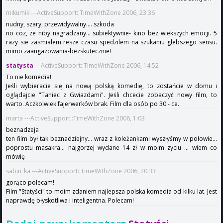
mikumik ---ActiveSupport::TimeWithZone 2006, 23:36
nudny, szary, przewidywalny.... szkoda
no coz, ze niby nagradzany... subiektywnie- kino bez wiekszych emocji. 5
razy sie zasmialem resze czasu spedzilem na szukaniu glebszego sensu.
mimo zaangazowania-bezskutecznie!
statysta
---ActiveSupport::TimeWithZone 2006, 14:52
To nie komedia!
Jeśli wybieracie się na nową polską komedię, to zostańcie w domu i
oglądajcie "Taniec z Gwiazdami". Jeśli chcecie zobaczyć nowy film, to
warto. Aczkolwiek fajerwerków brak. Film dla osób po 30 - ce.
marta ---ActiveSupport::TimeWithZone 2006, 1:03
beznadzeja
ten film był tak beznadziejny... wraz z koleżankami wyszłyśmy w połowie...
poprostu masakra... najgorzej wydane 14 zł w moim zyciu ... wiem co
mówię
sabin_ka ---ActiveSupport::TimeWithZone 2006, 20:33
gorąco polecam!
Film "Statyści" to moim zdaniem najlepsza polska komedia od kilku lat. Jest
naprawdę błyskotliwa i inteligentna. Polecam!