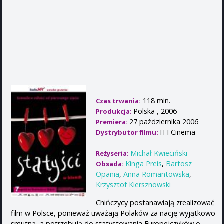
118 min.
Czas trwania:
Polska , 2006
Produkcja:
27 października 2006
Premiera:
ITI Cinema
Dystrybutor filmu:
Michał Kwieciński
Reżyseria:
Kinga Preis
,
Bartosz
Obsada:
Opania
,
Anna Romantowska
,
Krzysztof Kiersznowski
Chińczycy postanawiają zrealizować
film w Polsce, ponieważ uważają Polaków za nację wyjątkowo
smutną, a potrzebują do statystowania Europejczyków o