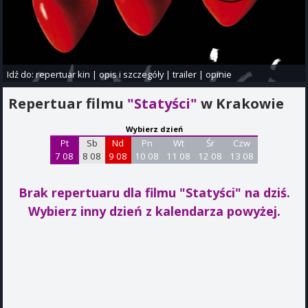
Idź do:
repertuar kin
|
opis i szczegóły
|
trailer
|
opinie
Repertuar filmu
"Statyści"
w Krakowie
Wybierz dzień
Pt
Sb
Nd
Pn
Wt
Śr
Czw
7 08
8 08
9 08
10 08
11 08
12 08
13 08
Brak repertuaru dla filmu "Statyści"
na dziś.
Wybierz inny dzień z kalendarza powyżej.