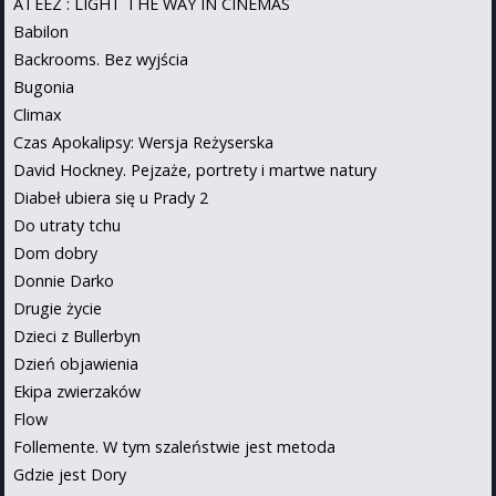
ATEEZ : LIGHT THE WAY IN CINEMAS
Babilon
Backrooms. Bez wyjścia
Bugonia
Climax
Czas Apokalipsy: Wersja Reżyserska
David Hockney. Pejzaże, portrety i martwe natury
Diabeł ubiera się u Prady 2
Do utraty tchu
Dom dobry
Donnie Darko
Drugie życie
Dzieci z Bullerbyn
Dzień objawienia
Ekipa zwierzaków
Flow
Follemente. W tym szaleństwie jest metoda
Gdzie jest Dory