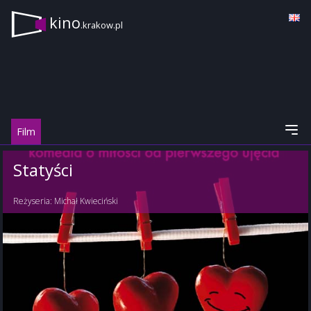
kino
.krakow.pl
Film
Statyści
Reżyseria:
Michał Kwieciński