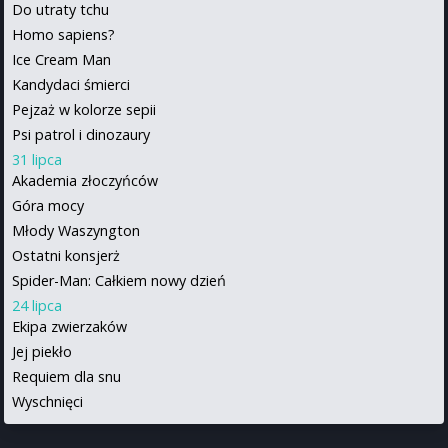
Do utraty tchu
Homo sapiens?
Ice Cream Man
Kandydaci śmierci
Pejzaż w kolorze sepii
Psi patrol i dinozaury
31 lipca
Akademia złoczyńców
Góra mocy
Młody Waszyngton
Ostatni konsjerż
Spider-Man: Całkiem nowy dzień
24 lipca
Ekipa zwierzaków
Jej piekło
Requiem dla snu
Wyschnięci