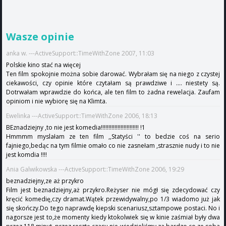
Wasze opinie
anka w. ---ActiveSupport::TimeWithZone 2007, 11:03
Polskie kino stać na więcej
Ten film spokojnie można sobie darować. Wybrałam się na niego z czystej
ciekawości, czy opinie które czytałam są prawdziwe i .... niestety są.
Dotrwałam wprawdzie do końca, ale ten film to żadna rewelacja. Zaufam
opiniom i nie wybiorę się na Klimta.
Ewelinka ---ActiveSupport::TimeWithZone 2006, 18:13
BEznadziejny ,to nie jest komedia!!!!!!!!!!!!!!!!!!!!!!!!! !1
Hmmmm myslałam ze ten film ,,Statyści '' to bedzie coś na serio
fajniego,bedąc na tym filmie omało co nie zasnełam ,strasznie nudy i to nie
jest komdia !!!!
Ania Galwikowska ---ActiveSupport::TimeWithZone 2006, 19:29
beznadziejny,ze aż przykro
Film jest beznadziejny,aż przykro.Reżyser nie mógł się zdecydować czy
kręcić komedię,czy dramat.Wątek przewidywalny,po 1/3 wiadomo już jak
się skończy.Do tego naprawdę kiepski scenariusz,sztampowe postaci. No i
nagorsze jest to,że momenty kiedy ktokolwiek się w kinie zaśmiał były dwa