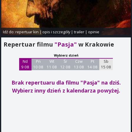
Idź do:
repertuar kin
|
opis i szczegóły
|
trailer
|
opinie
Repertuar filmu
"Pasja"
w Krakowie
Wybierz dzień
Nd
Pn
Wt
Śr
Czw
Pt
Sb
9 08
10 08
11 08
12 08
13 08
14 08
15 08
Brak repertuaru dla filmu "Pasja"
na dziś.
Wybierz inny dzień z kalendarza powyżej.