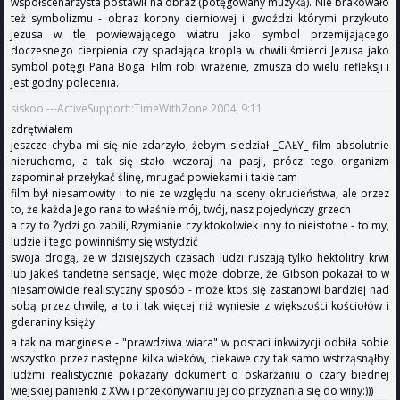
współscenarzysta postawił na obraz (potęgowany muzyką). Nie brakowało
też symbolizmu - obraz korony cierniowej i gwoździ którymi przykłuto
Jezusa w tle powiewającego wiatru jako symbol przemijającego
doczesnego cierpienia czy spadająca kropla w chwili śmierci Jezusa jako
symbol potęgi Pana Boga. Film robi wrażenie, zmusza do wielu refleksji i
jest godny polecenia.
siskoo ---ActiveSupport::TimeWithZone 2004, 9:11
zdrętwiałem
jeszcze chyba mi się nie zdarzyło, żebym siedział _CAŁY_ film absolutnie
nieruchomo, a tak się stało wczoraj na pasji, prócz tego organizm
zapominał przełykać ślinę, mrugać powiekami i takie tam
film był niesamowity i to nie ze względu na sceny okrucieństwa, ale przez
to, że każda Jego rana to właśnie mój, twój, nasz pojedyńczy grzech
a czy to Żydzi go zabili, Rzymianie czy ktokolwiek inny to nieistotne - to my,
ludzie i tego powinniśmy się wstydzić
swoja drogą, że w dzisiejszych czasach ludzi ruszają tylko hektolitry krwi
lub jakieś tandetne sensacje, więc może dobrze, że Gibson pokazał to w
niesamowicie realistyczny sposób - może ktoś się zastanowi bardziej nad
sobą przez chwilę, a to i tak więcej niż wyniesie z większości kościołów i
gderaniny księży
a tak na marginesie - "prawdziwa wiara" w postaci inkwizycji odbiła sobie
wszystko przez następne kilka wieków, ciekawe czy tak samo wstrząsnąłby
ludźmi realistycznie pokazany dokument o oskarżaniu o czary biednej
wiejskiej panienki z XVw i przekonywaniu jej do przyznania się do winy:)))