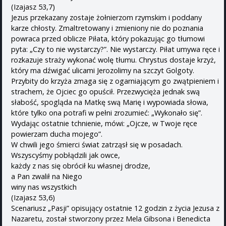
(Izajasz 53,7)
Jezus przekazany zostaje żołnierzom rzymskim i poddany
karze chłosty. Zmaltretowany i zmieniony nie do poznania
powraca przed oblicze Piłata, który pokazując go tłumowi
pyta: „Czy to nie wystarczy?”. Nie wystarczy. Piłat umywa ręce i
rozkazuje straży wykonać wolę tłumu. Chrystus dostaje krzyż,
który ma dźwigać ulicami Jerozolimy na szczyt Golgoty.
Przybity do krzyża zmaga się z ogarniającym go zwątpieniem i
strachem, że Ojciec go opuścił. Przezwycięża jednak swą
słabość, spogląda na Matkę swą Marię i wypowiada słowa,
które tylko ona potrafi w pełni zrozumieć: „Wykonało się”.
Wydając ostatnie tchnienie, mówi: „Ojcze, w Twoje ręce
powierzam ducha mojego”.
W chwili jego śmierci świat zatrząsł się w posadach.
Wszyscyśmy pobłądzili jak owce,
każdy z nas się obrócił ku własnej drodze,
a Pan zwalił na Niego
winy nas wszystkich
(Izajasz 53,6)
Scenariusz „Pasji” opisujący ostatnie 12 godzin z życia Jezusa z
Nazaretu, został stworzony przez Mela Gibsona i Benedicta