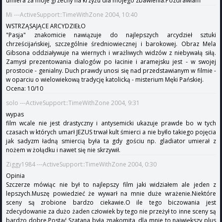
umiera za moje grzechy na krzyżu dla mojego zbawienia.Pozdrawiam
Mi ---ActiveSupport::TimeWithZone 2004, 10:40
WSTRZĄSAJĄCE ARCYDZIEŁO
"Pasja" znakomicie nawiązuje do najlepszych arcydzieł sztuki
chrześcijańskiej, szczególnie średniowiecznej i barokowej. Obraz Mela
Gibsona oddziaływuje na wiernych i wrażliwych widzów z niebywałą siłą.
Zamysł prezentowania dialogów po łacinie i aramejsku jest - w swojej
prostocie - genialny. Duch prawdy unosi się nad przedstawianym w filmie -
w oparciu o wielowiekową tradycję katolicką - misterium Męki Pańskiej.
Ocena: 10/10
solo ---ActiveSupport::TimeWithZone 2004, 9:31
wypas
film wcale nie jest drastyczny i antysemicki ukazuje prawde bo w tych
czasach w których umarł JEZUS trwał kult śmierci a nie byłlo takiego pojęcia
jak sadyzm ładną smiercią była ta gdy gościu np. gladiator umierał z
nożem w żołądku i nawet się nie skrzywił.
Ziggy1984 ---ActiveSupport::TimeWithZone 2004, 0:30
Opinia
Szczerze mówiąc nie był to najlepszy film jaki widziałem ale jeden z
lepszych.Muszę powiedzieć że wywarł na mnie duże wrażenie.Niektóre
sceny są zrobione bardzo ciekawie.O ile tego biczowania jest
zdecydowanie za dużo żaden człowiek by tego nie przeżył to inne sceny są
bardzo dobre.Postać Szatana była znakomita, dla mnie to największy plus