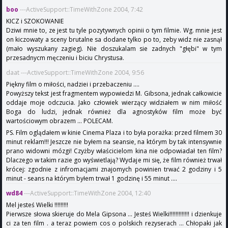
boo
---ActiveSupport::TimeWithZone 2004, 7:42
KICZ i SZOKOWANIE
Dziwi mnie to, ze jest tu tyle pozytywnych opinii o tym filmie. Wg. mnie jest
on kiczowaty a sceny brutalne sa dodane tylko po to, zeby widz nie zasnął
(mało wyszukany zagieg). Nie doszukalam sie zadnych "głębi" w tym
przesadnycm męczeniu i biciu Chrystusa.
daat ---ActiveSupport::TimeWithZone 2004, 9:56
Piękny film o miłości, nadziei i przebaczeniu ....
Powyższy tekst jest fragmentem wypowiedzi M. Gibsona, jednak całkowicie
oddaje moje odczucia. Jako człowiek wierzący widziałem w nim miłość
Boga do ludzi, jednak również dla agnostyków film może być
wartościowym obrazem ... POLECAM.
PS. Film oglądałem w kinie Cinema Plaza i to była porażka: przed filmem 30
minut reklam!!! Jeszcze nie byłem na seansie, na którym by tak intensywnie
prano widowni mózgi! Czyżby właścicielom kina nie odpowiadał ten film?
Dlaczego w takim razie go wyświetlają? Wydaje mi się, że film również trwał
krócej: zgodnie z infromacjami znajomych powinien trwać 2 godziny i 5
minut - seans na którym byłem trwał 1 godzinę i 55 minut ....
wd84
---ActiveSupport::TimeWithZone 2004, 12:40
Mel jesteś Wielki !!!!!!!!!
Pierwsze słowa skieruje do Mela Gipsona ... Jesteś Wielki!!!!!!!!!!!!! i dzienkuje
ci za ten film . a teraz powiem cos o polskich rezyserach ... Chłopaki jak