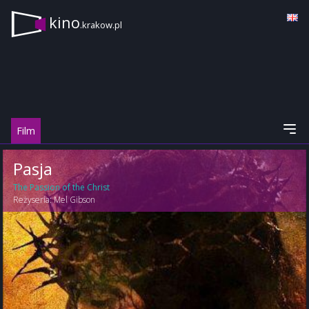
kino
.krakow.pl
Film
Pasja
The Passion of the Christ
Reżyseria:
Mel Gibson