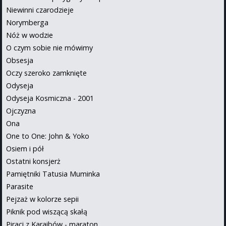
Niewinni czarodzieje
Norymberga
Nóż w wodzie
O czym sobie nie mówimy
Obsesja
Oczy szeroko zamknięte
Odyseja
Odyseja Kosmiczna - 2001
Ojczyzna
Ona
One to One: John & Yoko
Osiem i pół
Ostatni konsjerż
Pamiętniki Tatusia Muminka
Parasite
Pejzaż w kolorze sepii
Piknik pod wiszącą skałą
Piraci z Karaibów - maraton