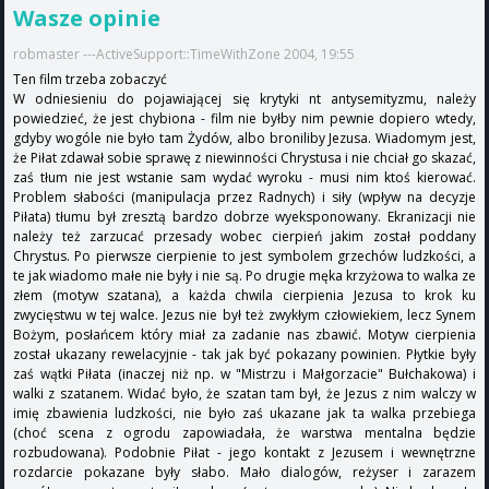
Wasze opinie
robmaster ---ActiveSupport::TimeWithZone 2004, 19:55
Ten film trzeba zobaczyć
W odniesieniu do pojawiającej się krytyki nt antysemityzmu, należy
powiedzieć, że jest chybiona - film nie byłby nim pewnie dopiero wtedy,
gdyby wogóle nie było tam Żydów, albo broniliby Jezusa. Wiadomym jest,
że Piłat zdawał sobie sprawę z niewinności Chrystusa i nie chciał go skazać,
zaś tłum nie jest wstanie sam wydać wyroku - musi nim ktoś kierować.
Problem słabości (manipulacja przez Radnych) i siły (wpływ na decyzje
Piłata) tłumu był zresztą bardzo dobrze wyeksponowany. Ekranizacji nie
należy też zarzucać przesady wobec cierpień jakim został poddany
Chrystus. Po pierwsze cierpienie to jest symbolem grzechów ludzkości, a
te jak wiadomo małe nie były i nie są. Po drugie męka krzyżowa to walka ze
złem (motyw szatana), a każda chwila cierpienia Jezusa to krok ku
zwycięstwu w tej walce. Jezus nie był też zwykłym człowiekiem, lecz Synem
Bożym, posłańcem który miał za zadanie nas zbawić. Motyw cierpienia
został ukazany rewelacyjnie - tak jak być pokazany powinien. Płytkie były
zaś wątki Piłata (inaczej niż np. w "Mistrzu i Małgorzacie" Bułchakowa) i
walki z szatanem. Widać było, że szatan tam był, że Jezus z nim walczy w
imię zbawienia ludzkości, nie było zaś ukazane jak ta walka przebiega
(choć scena z ogrodu zapowiadała, że warstwa mentalna będzie
rozbudowana). Podobnie Piłat - jego kontakt z Jezusem i wewnętrzne
rozdarcie pokazane były słabo. Mało dialogów, reżyser i zarazem