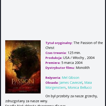
The Passion of the
Tytuł oryginalny:
Christ
125 min.
Czas trwania:
USA / Włochy , 2004
Produkcja:
5 marca 2004
Premiera:
Monolith
Dystrybutor filmu:
Mel Gibson
Reżyseria:
James Caviezel
,
Maia
Obsada:
Morgenstern
,
Monica Bellucci
On był przebity za nasze grzechy,
zdruzgotany za nasze winy.
Spadła Nań chłosta zbawienna dla nas,