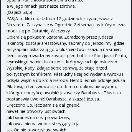
a w Jego ranach jest nasze zdrowie.
(Izajasz 53,5)
PASJA to film o ostatnich 12 godzinach z życia Jezusa z
Nazaretu. Zaczyna się w Ogrodzie Getsemani, w którym Jezus
modli się po Ostatniej Wieczerzy.
Opiera się pokusom Szatana. Zdradzony przez Judasza
Iskariotę, zostaje aresztowany, zabrany do Jerozolimy, gdzie
arcykapłani oskarżają go o bluźnierstwo i skazują na śmierć.
Jezus przyprowadzony zostaje przed oblicze Poncjusza Piłata,
rzymskiego namiestnika Judei, który wysłuchuje oskarżeń
Wysokiej Rady. Zdając sobie sprawę, że staje przed
politycznym konfliktem, Piłat uchyla się od wydania wyroku i
odsyła więźnia do króla Heroda. Herod jednak oddaje Jezusa
Piłatowi, a ten zwraca się do tłumu o dokonanie wyboru,
którego złoczyńcę uwolnić: Jezusa czy Barabasza. Tłuszcza
postanawia uwolnić Barabasza, a skazać Jezusa.
Dręczono Go, lecz sam się dał gnębić,
nawet nie otworzył ust swoich.
Jak baranek na rzeź prowadzony,
jak owca niema wobec strzygących ją,
tak On nie otworzył ust swoich.