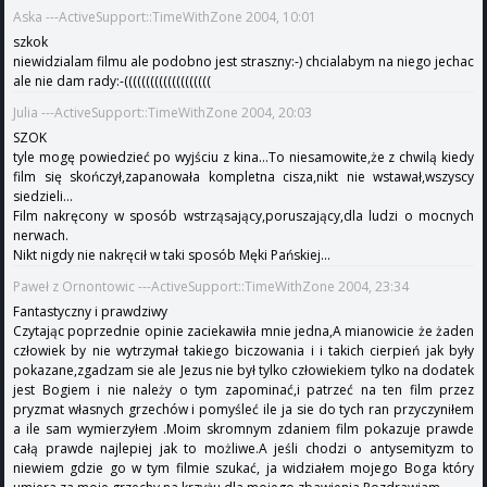
Aska ---ActiveSupport::TimeWithZone 2004, 10:01
szkok
niewidzialam filmu ale podobno jest straszny:-) chcialabym na niego jechac
ale nie dam rady:-((((((((((((((((((((
Julia ---ActiveSupport::TimeWithZone 2004, 20:03
SZOK
tyle mogę powiedzieć po wyjściu z kina...To niesamowite,że z chwilą kiedy
film się skończył,zapanowała kompletna cisza,nikt nie wstawał,wszyscy
siedzieli...
Film nakręcony w sposób wstrząsający,poruszający,dla ludzi o mocnych
nerwach.
Nikt nigdy nie nakręcił w taki sposób Męki Pańskiej...
Paweł z Ornontowic ---ActiveSupport::TimeWithZone 2004, 23:34
Fantastyczny i prawdziwy
Czytając poprzednie opinie zaciekawiła mnie jedna,A mianowicie że żaden
człowiek by nie wytrzymał takiego biczowania i i takich cierpień jak były
pokazane,zgadzam sie ale Jezus nie był tylko człowiekiem tylko na dodatek
jest Bogiem i nie należy o tym zapominać,i patrzeć na ten film przez
pryzmat własnych grzechów i pomyśleć ile ja sie do tych ran przyczyniłem
a ile sam wymierzyłem .Moim skromnym zdaniem film pokazuje prawde
całą prawde najlepiej jak to możliwe.A jeśli chodzi o antysemityzm to
niewiem gdzie go w tym filmie szukać, ja widziałem mojego Boga który