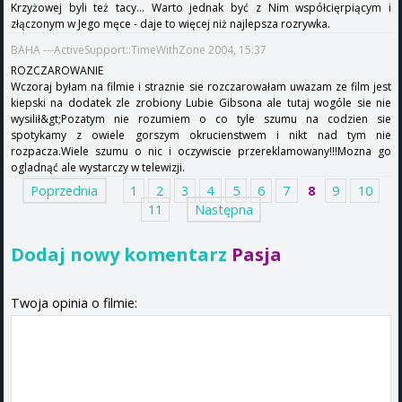
Krzyżowej byli też tacy... Warto jednak być z Nim współcięrpiącym i
złączonym w Jego męce - daje to więcej niż najlepsza rozrywka.
BAHA ---ActiveSupport::TimeWithZone 2004, 15:37
ROZCZAROWANIE
Wczoraj byłam na filmie i straznie sie rozczarowałam uwazam ze film jest
kiepski na dodatek zle zrobiony Lubie Gibsona ale tutaj wogóle sie nie
wysilił&gt;Pozatym nie rozumiem o co tyle szumu na codzien sie
spotykamy z owiele gorszym okrucienstwem i nikt nad tym nie
rozpacza.Wiele szumu o nic i oczywiscie przereklamowany!!!Mozna go
ogladnąć ale wystarczy w telewizji.
Poprzednia
1
2
3
4
5
6
7
8
9
10
11
Następna
Dodaj nowy komentarz
Pasja
Twoja opinia o filmie: