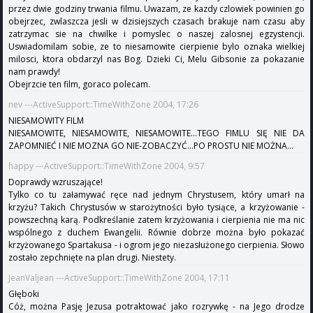
przez dwie godziny trwania filmu. Uwazam, ze kazdy czlowiek powinien go
obejrzec, zwlaszcza jesli w dzisiejszych czasach brakuje nam czasu aby
zatrzymac sie na chwilke i pomyslec o naszej zalosnej egzystencji.
Uswiadomilam sobie, ze to niesamowite cierpienie bylo oznaka wielkiej
milosci, ktora obdarzyl nas Bog. Dzieki Ci, Melu Gibsonie za pokazanie
nam prawdy!
Obejrzcie ten film, goraco polecam.
nev ---ActiveSupport::TimeWithZone 2004, 17:26
NIESAMOWITY FILM
NIESAMOWITE, NIESAMOWITE, NIESAMOWITE...TEGO FIMLU SIĘ NIE DA
ZAPOMNIEĆ I NIE MOZNA GO NIE-ZOBACZYĆ...PO PROSTU NIE MOŻNA...
happy ---ActiveSupport::TimeWithZone 2004, 9:57
Doprawdy wzruszające!
Tylko co tu załamywać ręce nad jednym Chrystusem, który umarł na
krzyżu? Takich Chrystusów w starożytności było tysiące, a krzyżowanie -
powszechną karą. Podkreślanie zatem krzyżowania i cierpienia nie ma nic
wspólnego z duchem Ewangelii. Równie dobrze można było pokazać
krzyżowanego Spartakusa - i ogrom jego niezasłużonego cierpienia. Słowo
zostało zepchnięte na plan drugi. Niestety.
JeanValjean ---ActiveSupport::TimeWithZone 2004, 17:11
Głęboki
Cóż, można Pasję Jezusa potraktować jako rozrywkę - na Jego drodze