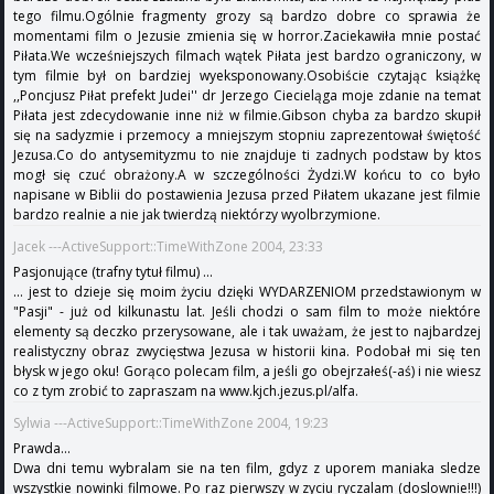
tego filmu.Ogólnie fragmenty grozy są bardzo dobre co sprawia że
momentami film o Jezusie zmienia się w horror.Zaciekawiła mnie postać
Piłata.We wcześniejszych filmach wątek Piłata jest bardzo ograniczony, w
tym filmie był on bardziej wyeksponowany.Osobiście czytając książkę
,,Poncjusz Piłat prefekt Judei'' dr Jerzego Ciecieląga moje zdanie na temat
Piłata jest zdecydowanie inne niż w filmie.Gibson chyba za bardzo skupił
się na sadyzmie i przemocy a mniejszym stopniu zaprezentował świętość
Jezusa.Co do antysemityzmu to nie znajduje ti zadnych podstaw by ktos
mogł się czuć obrażony.A w szczególności Żydzi.W końcu to co było
napisane w Biblii do postawienia Jezusa przed Piłatem ukazane jest filmie
bardzo realnie a nie jak twierdzą niektórzy wyolbrzymione.
Jacek ---ActiveSupport::TimeWithZone 2004, 23:33
Pasjonujące (trafny tytuł filmu) ...
... jest to dzieje się moim życiu dzięki WYDARZENIOM przedstawionym w
"Pasji" - już od kilkunastu lat. Jeśli chodzi o sam film to może niektóre
elementy są deczko przerysowane, ale i tak uważam, że jest to najbardzej
realistyczny obraz zwycięstwa Jezusa w historii kina. Podobał mi się ten
błysk w jego oku! Gorąco polecam film, a jeśli go obejrzałeś(-aś) i nie wiesz
co z tym zrobić to zapraszam na www.kjch.jezus.pl/alfa.
Sylwia ---ActiveSupport::TimeWithZone 2004, 19:23
Prawda...
Dwa dni temu wybralam sie na ten film, gdyz z uporem maniaka sledze
wszystkie nowinki filmowe. Po raz pierwszy w zyciu ryczalam (doslownie!!!)