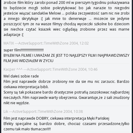
zrobcie film który zarobi ponad 200 ml w pierszym tygodniu pokazywania
to będziecie mogli sobie pokrytykować bo jak narazie to niegodni
jesteście wiązać sandałów Melowi ... polska zeczywistość sam nic nie zrobi
a innego skrytykuje :[ jak mnie to denerwuje ... mozecie sie jedynie
poszczycić tym ze na wasze filmyy chodzą wycieczki szkolne bo dzieciom
sie niechce czytać ksiazek wiec oglądają zrobione przez was marne
adaptacje :[
MATIX ---ActiveSupport::TimeWithZone 2004, 12:02
super film!!!!!!!!!!!!!!!!!!!!!!!!!!
BYŁEM NA FILMIE I UWAŻAM ZE JEST TO NAJLEPSZY FILM I NAJPRAWDZIWSZY
FILM JAKI WIDZIAŁEM W ZYCIU
Kacper ^^^ ---ActiveSupport::TimeWithZone 2004, 10:46
Mel dałeś sobie rade
Film jest naprawde dobrze zrobiony nie da sie mu nic zarzucic. Bardzo
ciekawa interpretacja bibli.
Sceny są tak pokazane bardo drastycznie potrafią zaszokowac najbardziej
nieczułych. Film naprawde warty obejrzenia. Gwarantuje,że z sali znudzony
nikt nie wyjdzie.
Lik ---ActiveSupport::TimeWithZone 2004, 10:38
Film jest naprawde DOBRY, ciekawa interpretacja Męki Pańskiej
Efekty specjalne są bardzo dobre, chociaż czasami przesadzone,tylko
czemu tak mało tłumaczeń!!!