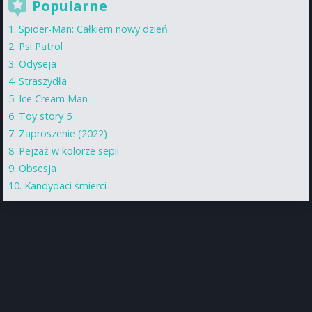
Popularne
Spider-Man: Całkiem nowy dzień
Psi Patrol
Odyseja
Straszydła
Ice Cream Man
Toy story 5
Zaproszenie (2022)
Pejzaż w kolorze sepii
Obsesja
Kandydaci śmierci