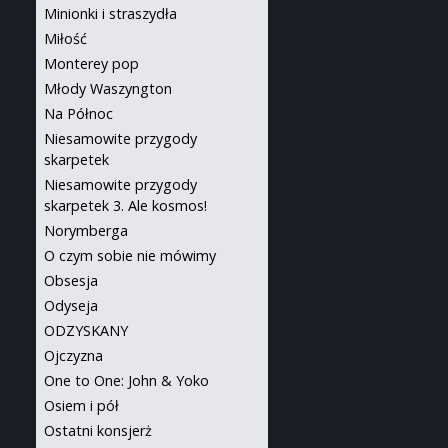
Minionki i straszydła
Miłość
Monterey pop
Młody Waszyngton
Na Północ
Niesamowite przygody
skarpetek
Niesamowite przygody
skarpetek 3. Ale kosmos!
Norymberga
O czym sobie nie mówimy
Obsesja
Odyseja
ODZYSKANY
Ojczyzna
One to One: John & Yoko
Osiem i pół
Ostatni konsjerż