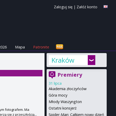
Zaloguj się
|
Załóż konto
2026
Mapa
Patronite
Kraków
Premiery
31 lipca
Akademia złoczyńców
Góra mocy
Młody Waszyngton
Ostatni konsjerż
anym fotografem. Ma
Spider-Man: Całkiem nowy dzień
zą się z przeszłością...