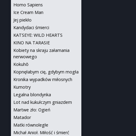
Homo Sapiens
Ice Cream Man
Jej piekło
Kandydaci śmierci
KATSEYE: WILD HEARTS
KINO NA TARASIE
Kobiety na skraju załamania
nerwowego
Kokuhō
Kopnęłabym cię, gdybym mogła
Kronika wypadków miłosnych
Kumotry
Legalna blondynka
Lot nad kukułczym gniazdem
Martwe zło: Ogień
Matador
Matki równoległe
Michał Anioł. Miłość i śmierć