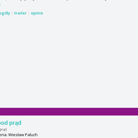
j
zegóły
|
trailer
|
opinie
pod prąd
 prąd
ria: Wiesław Paluch