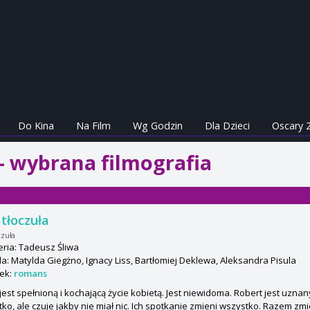
Do Kina
Na Film
Wg Godzin
Dla Dzieci
Oscary 
 - wybrana filmografia
tłoczuła
czuła
ria: Tadeusz Śliwa
: Matylda Giegżno, Ignacy Liss, Bartłomiej Deklewa, Aleksandra Pisula
ek:
romans
jest spełnioną i kochającą życie kobietą. Jest niewidoma. Robert jest uzn
ko, ale czuje jakby nie miał nic. Ich spotkanie zmieni wszystko. Razem zmier