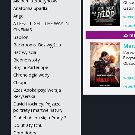
Akademia złoczyńców
Obsada
Gatun
Anatomia upadku
Angel
więce
ATEEZ : LIGHT THE WAY IN
reper
CINEMAS
25 m
Babilon
Backrooms. Bez wyjścia
Marz
Bez wyjścia
Marzec 
Reżyse
Biedne istoty
Obsada
Bogini Partenope
Chronologia wody
więce
Chłopi
reper
Czas Apokalipsy: Wersja
Reżyserska
David Hockney. Pejzaże,
portrety i martwe natury
Diabeł ubiera się u Prady 2
Do utraty tchu
Dom dobry