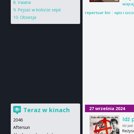
Vaiana
więce
Pejzaż w kolorze sepii
repertuar kin
|
opis i szc
Obsesja
27 września 2024
Teraz w kinach
Idź 
2046
Idź pod
Aftersun
Reżyse