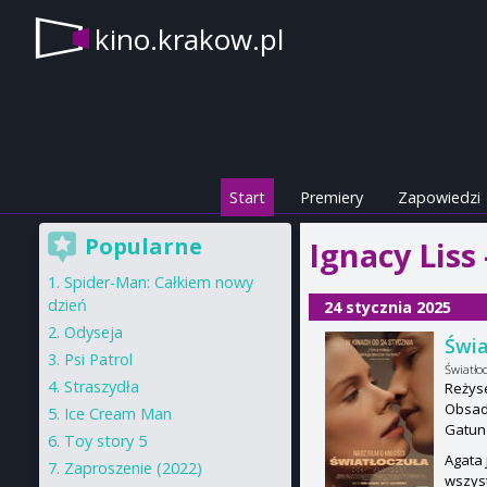
kino.krakow.pl
Start
Premiery
Zapowiedzi
Popularne
Ignacy Liss
Spider-Man: Całkiem nowy
dzień
24 stycznia 2025
Odyseja
Świa
Psi Patrol
Światło
Straszydła
Reżyse
Obsada
Ice Cream Man
Gatun
Toy story 5
Agata 
Zaproszenie (2022)
wszyst