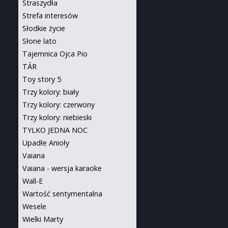
Straszydła
Strefa interesów
Słodkie życie
Słone lato
Tajemnica Ojca Pio
TÁR
Toy story 5
Trzy kolory: biały
Trzy kolory: czerwony
Trzy kolory: niebieski
TYLKO JEDNA NOC
Upadłe Anioły
Vaiana
Vaiana - wersja karaoke
Wall-E
Wartość sentymentalna
Wesele
Wielki Marty