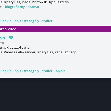
: Ignacy Liss, Maciej Piotrowski, Igor Paszczyk
ek:
biograficzny
/
dramat
j
tuar kin
|
opis i szczegóły
|
trailer
arca 2022
ec '68
'68
ria: Krzysztof Lang
: Vanessa Aleksander, Ignacy Liss, Ireneusz Czop
j
tuar kin
|
opis i szczegóły
|
trailer
|
opinie