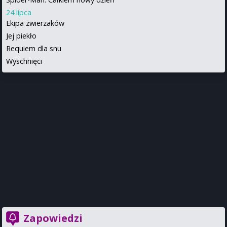
24 lipca
Ekipa zwierzaków
Jej piekło
Requiem dla snu
Wyschnięci
Zapowiedzi