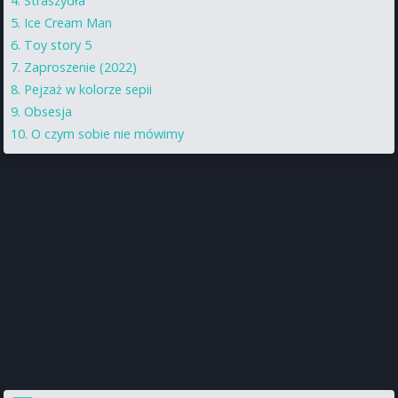
Straszydła
Ice Cream Man
Toy story 5
Zaproszenie (2022)
Pejzaż w kolorze sepii
Obsesja
O czym sobie nie mówimy