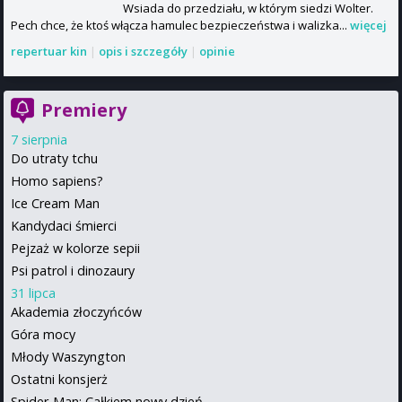
Wsiada do przedziału, w którym siedzi Wolter.
Pech chce, że ktoś włącza hamulec bezpieczeństwa i walizka...
więcej
repertuar kin
|
opis i szczegóły
|
opinie
Premiery
7 sierpnia
Do utraty tchu
Homo sapiens?
Ice Cream Man
Kandydaci śmierci
Pejzaż w kolorze sepii
Psi patrol i dinozaury
31 lipca
Akademia złoczyńców
Góra mocy
Młody Waszyngton
Ostatni konsjerż
Spider-Man: Całkiem nowy dzień