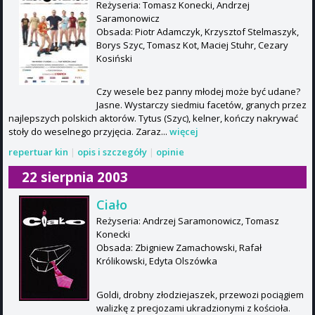
Reżyseria: Tomasz Konecki, Andrzej
Saramonowicz
Obsada: Piotr Adamczyk, Krzysztof Stelmaszyk,
Borys Szyc, Tomasz Kot, Maciej Stuhr, Cezary
Kosiński
Czy wesele bez panny młodej może być udane?
Jasne. Wystarczy siedmiu facetów, granych przez
najlepszych polskich aktorów. Tytus (Szyc), kelner, kończy nakrywać
stoły do weselnego przyjęcia. Zaraz...
więcej
repertuar kin
|
opis i szczegóły
|
opinie
22 sierpnia 2003
Ciało
Reżyseria: Andrzej Saramonowicz, Tomasz
Konecki
Obsada: Zbigniew Zamachowski, Rafał
Królikowski, Edyta Olszówka
Goldi, drobny złodziejaszek, przewozi pociągiem
walizkę z precjozami ukradzionymi z kościoła.