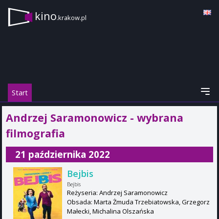
kino
.krakow.pl
Start
Andrzej Saramonowicz - wybrana
filmografia
21 października 2022
Bejbis
Bejbis
Reżyseria: Andrzej Saramonowicz
Obsada: Marta Żmuda Trzebiatowska, Grzegorz
Małecki, Michalina Olszańska