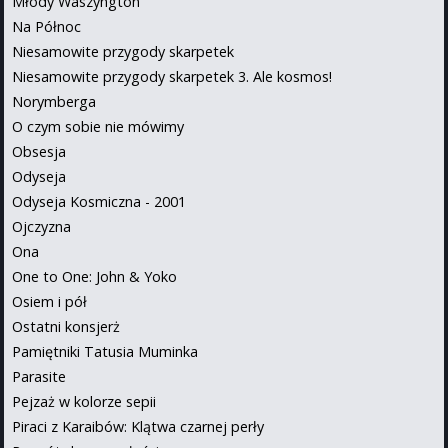
Młody Waszyngton
Na Północ
Niesamowite przygody skarpetek
Niesamowite przygody skarpetek 3. Ale kosmos!
Norymberga
O czym sobie nie mówimy
Obsesja
Odyseja
Odyseja Kosmiczna - 2001
Ojczyzna
Ona
One to One: John & Yoko
Osiem i pół
Ostatni konsjerż
Pamiętniki Tatusia Muminka
Parasite
Pejzaż w kolorze sepii
Piraci z Karaibów: Klątwa czarnej perły