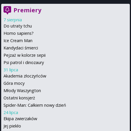
Premiery
7 sierpnia
Do utraty tchu
Homo sapiens?
Ice Cream Man
Kandydaci śmierci
Pejzaż w kolorze sepii
Psi patrol i dinozaury
31 lipca
Akademia złoczyńców
Góra mocy
Młody Waszyngton
Ostatni konsjerż
Spider-Man: Całkiem nowy dzień
24 lipca
Ekipa zwierzaków
Jej piekło