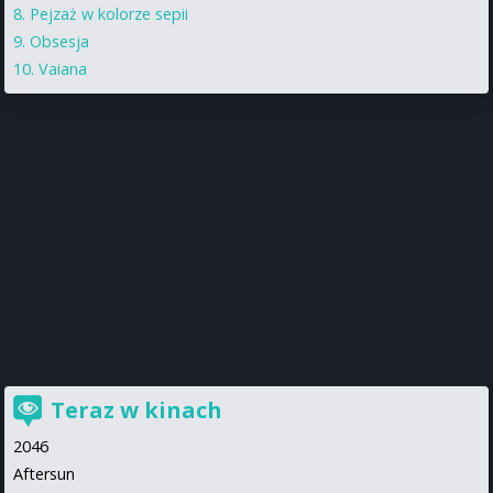
Pejzaż w kolorze sepii
Obsesja
Vaiana
Teraz w kinach
2046
Aftersun