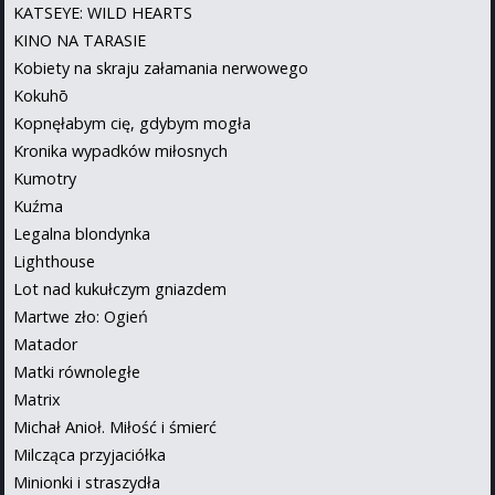
KATSEYE: WILD HEARTS
KINO NA TARASIE
Kobiety na skraju załamania nerwowego
Kokuhō
Kopnęłabym cię, gdybym mogła
Kronika wypadków miłosnych
Kumotry
Kuźma
Legalna blondynka
Lighthouse
Lot nad kukułczym gniazdem
Martwe zło: Ogień
Matador
Matki równoległe
Matrix
Michał Anioł. Miłość i śmierć
Milcząca przyjaciółka
Minionki i straszydła