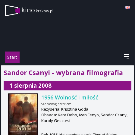
kino
.krakow.pl
Start
Sandor Csanyi - wybrana filmografia
1 sierpnia 2008
1956 Wolność i miłość
Szabadsag, szerelem
Reżyseria: Krisztina Goda
Obsada: Kata Dobo, Ivan Fenyo, Sandor Csanyi,
Karoly Gesztesi
Rok 1956. Najzimniejszy rok Zimnej Wojny.