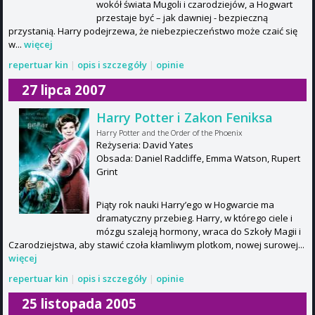
wokół świata Mugoli i czarodziejów, a Hogwart
przestaje być – jak dawniej - bezpieczną
przystanią. Harry podejrzewa, że niebezpieczeństwo może czaić się
w...
więcej
repertuar kin
|
opis i szczegóły
|
opinie
27 lipca 2007
Harry Potter i Zakon Feniksa
Harry Potter and the Order of the Phoenix
Reżyseria: David Yates
Obsada: Daniel Radcliffe, Emma Watson, Rupert
Grint
Piąty rok nauki Harry’ego w Hogwarcie ma
dramatyczny przebieg. Harry, w którego ciele i
mózgu szaleją hormony, wraca do Szkoły Magii i
Czarodziejstwa, aby stawić czoła kłamliwym plotkom, nowej surowej...
więcej
repertuar kin
|
opis i szczegóły
|
opinie
25 listopada 2005