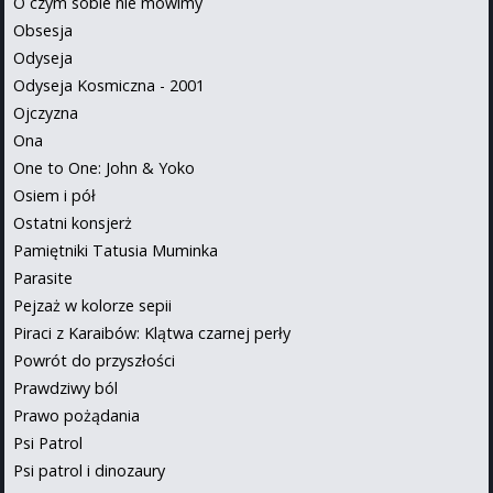
O czym sobie nie mówimy
Obsesja
Odyseja
Odyseja Kosmiczna - 2001
Ojczyzna
Ona
One to One: John & Yoko
Osiem i pół
Ostatni konsjerż
Pamiętniki Tatusia Muminka
Parasite
Pejzaż w kolorze sepii
Piraci z Karaibów: Klątwa czarnej perły
Powrót do przyszłości
Prawdziwy ból
Prawo pożądania
Psi Patrol
Psi patrol i dinozaury