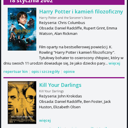
18 stycznia 2002
Harry Potter i kamień filozoficzny
Harry Potter and the Sorcerer's Stone
Reżyseria: Chris Columbus
Obsada: Daniel Radcliffe, Rupert Grint, Emma
Watson, Alan Rickman
Film oparty na bestsellerowej powieści J. K.
Rowling "Harry Potter i kamień filozoficzny".
Tytułowy bohater to osierocony chłopiec, który w
dniu swoich 11 urodzin dowiaduje się, że jako dziecko pary...
więcej
repertuar kin
|
opis i szczegóły
|
opinie
Kill Your Darlings
Kill Your Darlings
Reżyseria: John Krokidas
Obsada: Daniel Radcliffe, Ben Foster, Jack
Huston, Elizabeth Olsen
więcej