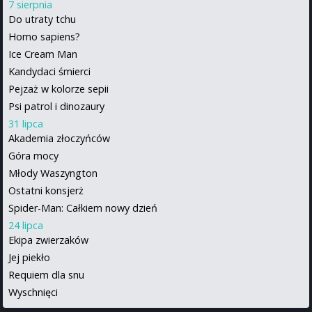
7 sierpnia
Do utraty tchu
Homo sapiens?
Ice Cream Man
Kandydaci śmierci
Pejzaż w kolorze sepii
Psi patrol i dinozaury
31 lipca
Akademia złoczyńców
Góra mocy
Młody Waszyngton
Ostatni konsjerż
Spider-Man: Całkiem nowy dzień
24 lipca
Ekipa zwierzaków
Jej piekło
Requiem dla snu
Wyschnięci