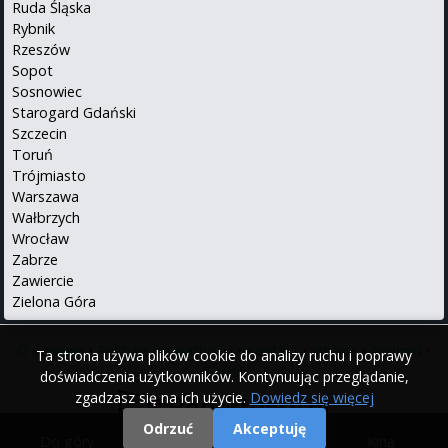
Ruda Śląska
Rybnik
Rzeszów
Sopot
Sosnowiec
Starogard Gdański
Szczecin
Toruń
Trójmiasto
Warszawa
Wałbrzych
Wrocław
Zabrze
Zawiercie
Zielona Góra
O serwisie
•
Polityka prywatności
•
Kontakt
•
iPhone
•
Android
•
Ta strona używa plików cookie do analizy ruchu i poprawy
English
doświadczenia użytkowników. Kontynuując przeglądanie,
zgadzasz się na ich użycie.
Dowiedz się więcej
Odrzuć
Akceptuję
Do góry
|
Filmy
|
Kina
© 2000 - 2026 Repertuary.pl