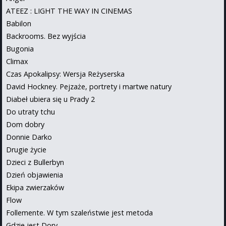
ATEEZ : LIGHT THE WAY IN CINEMAS
Babilon
Backrooms. Bez wyjścia
Bugonia
Climax
Czas Apokalipsy: Wersja Reżyserska
David Hockney. Pejzaże, portrety i martwe natury
Diabeł ubiera się u Prady 2
Do utraty tchu
Dom dobry
Donnie Darko
Drugie życie
Dzieci z Bullerbyn
Dzień objawienia
Ekipa zwierzaków
Flow
Follemente. W tym szaleństwie jest metoda
Gdzie jest Dory