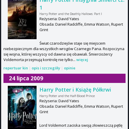
1
Harry Potter and the Deathly Hallows: Part I
Reżyseria: David Yates
Obsada: Daniel Radcliffe, Emma Watson, Rupert
Grint
Świat czarodziejów staje się miejscem
niebezpiecznym dla wszystkich wrogów Czarnego Pana. Rozpoczyna
się wojna, której wszyscy od dawna się obawiali. Śmierciożercy
Voldemorta przejmują kontrolę nie tylko...
więcej
repertuar kin
|
opis i szczegóły
|
opinie
24 lipca 2009
Harry Potter i Książę Półkrwi
Harry Potter and the Half-Blood Prince
Reżyseria: David Yates
Obsada: Daniel Radcliffe, Emma Watson, Rupert
Grint
Lord Voldemort zaciska swoją złowieszczą pętlę