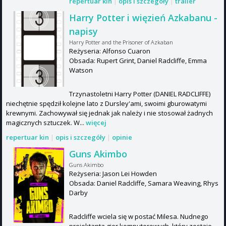
repertuar kin
|
opis i szczegóły
|
trailer
Harry Potter i więzień Azkabanu -
napisy
Harry Potter and the Prisoner of Azkaban
Reżyseria: Alfonso Cuaron
Obsada: Rupert Grint, Daniel Radcliffe, Emma
Watson
Trzynastoletni Harry Potter (DANIEL RADCLIFFE)
niechętnie spędził kolejne lato z Dursley'ami, swoimi gburowatymi
krewnymi. Zachowywał się jednak jak należy i nie stosował żadnych
magicznych sztuczek. W...
więcej
repertuar kin
|
opis i szczegóły
|
opinie
Guns Akimbo
Guns Akimbo
Reżyseria: Jason Lei Howden
Obsada: Daniel Radcliffe, Samara Weaving, Rhys
Darby
Radcliffe wciela się w postać Milesa. Nudnego
projektanta gier komputerowych, który zostaje