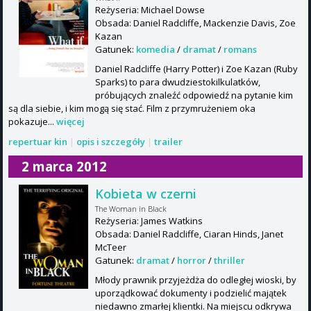
Reżyseria: Michael Dowse
Obsada: Daniel Radcliffe, Mackenzie Davis, Zoe
Kazan
Gatunek:
komedia
/
dramat
/
romans
Daniel Radcliffe (Harry Potter) i Zoe Kazan (Ruby
Sparks) to para dwudziestokilkulatków,
próbujących znaleźć odpowiedź na pytanie kim
są dla siebie, i kim mogą się stać. Film z przymrużeniem oka
pokazuje...
więcej
repertuar kin
|
opis i szczegóły
|
trailer
2 marca 2012
Kobieta w czerni
The Woman in Black
Reżyseria: James Watkins
Obsada: Daniel Radcliffe, Ciaran Hinds, Janet
McTeer
Gatunek:
dramat
/
horror
/
thriller
Młody prawnik przyjeżdża do odległej wioski, by
uporządkować dokumenty i podzielić majątek
niedawno zmarłej klientki. Na miejscu odkrywa