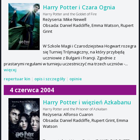
Harry Potter i Czara Ognia
Harry Potter and the Goblet of Fire
Reżyseria: Mike Newell
Obsada: Daniel Radcliffe, Emma Watson, Rupert
Grint
W Szkole Magii i Czarodziejstwa Hogwart rozegra
się Turniej Trójmagiczny, na który przybędą
uczniowie z Bułgarii i Francji. Zgodnie z
prastarymi regułami w turnieju uczestniczyć ma trzech uczniów -...
więcej
repertuar kin
|
opis i szczegóły
|
opinie
4 czerwca 2004
Harry Potter i więzień Azkabanu
Harry Potter and the Prisoner of Azkaban
Reżyseria: Alfonso Cuaron
Obsada: Daniel Radcliffe, Rupert Grint, Emma
Watson