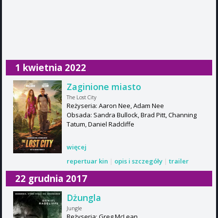
1 kwietnia 2022
Zaginione miasto
The Lost City
Reżyseria: Aaron Nee, Adam Nee
Obsada: Sandra Bullock, Brad Pitt, Channing
Tatum, Daniel Radcliffe
więcej
repertuar kin
|
opis i szczegóły
|
trailer
22 grudnia 2017
Dżungla
Jungle
Reżyseria: Greg McLean