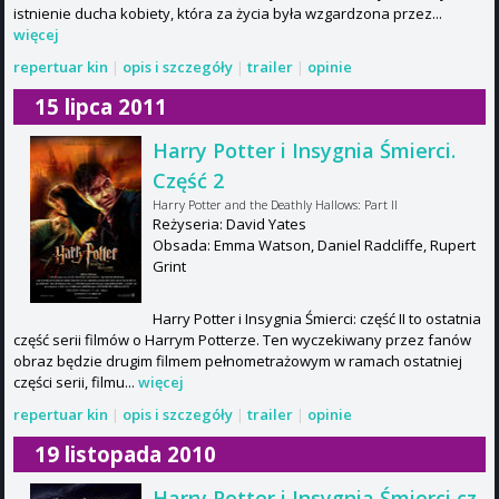
istnienie ducha kobiety, która za życia była wzgardzona przez...
więcej
repertuar kin
|
opis i szczegóły
|
trailer
|
opinie
15 lipca 2011
Harry Potter i Insygnia Śmierci.
Część 2
Harry Potter and the Deathly Hallows: Part II
Reżyseria: David Yates
Obsada: Emma Watson, Daniel Radcliffe, Rupert
Grint
Harry Potter i Insygnia Śmierci: część II to ostatnia
część serii filmów o Harrym Potterze. Ten wyczekiwany przez fanów
obraz będzie drugim filmem pełnometrażowym w ramach ostatniej
części serii, filmu...
więcej
repertuar kin
|
opis i szczegóły
|
trailer
|
opinie
19 listopada 2010
Harry Potter i Insygnia Śmierci cz.