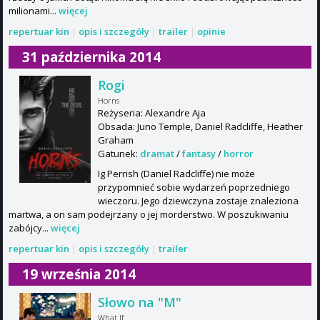
milionami...
więcej
repertuar kin
|
opis i szczegóły
|
trailer
|
opinie
31 października 2014
Rogi
Horns
Reżyseria: Alexandre Aja
Obsada: Juno Temple, Daniel Radcliffe, Heather
Graham
Gatunek:
dramat
/
fantasy
/
horror
Ig Perrish (Daniel Radcliffe) nie może
przypomnieć sobie wydarzeń poprzedniego
wieczoru. Jego dziewczyna zostaje znaleziona
martwa, a on sam podejrzany o jej morderstwo. W poszukiwaniu
zabójcy...
więcej
repertuar kin
|
opis i szczegóły
|
trailer
19 września 2014
Słowo na "M"
What If