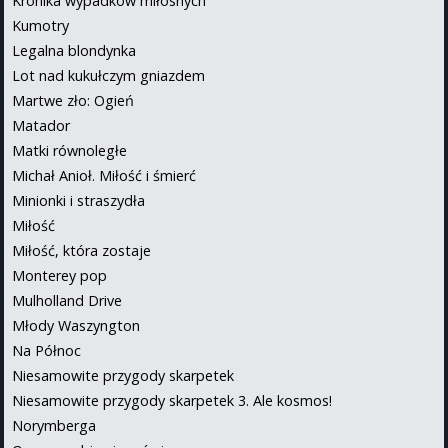
Kronika wypadków miłosnych
Kumotry
Legalna blondynka
Lot nad kukułczym gniazdem
Martwe zło: Ogień
Matador
Matki równoległe
Michał Anioł. Miłość i śmierć
Minionki i straszydła
Miłość
Miłość, która zostaje
Monterey pop
Mulholland Drive
Młody Waszyngton
Na Północ
Niesamowite przygody skarpetek
Niesamowite przygody skarpetek 3. Ale kosmos!
Norymberga