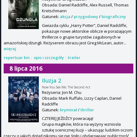
Obsada: Daniel Radcliffe, Alex Russell, Thomas
Kretschmann
Gatunek:
akcja
/
przygodowy
/
biograficzny
Gwiazda cyklu „Harry Potter”, Daniel Radcliffe,
pokazuje nowe aktorskie oblicze w porażającym
thrillerze o grupie turystów zagubionych w
amazońskiej dżungli. Reżyserem obrazu jest Greg McLean, autor...
więcej
repertuar kin
|
opis i szczegóły
|
trailer
8 lipca 2016
Iluzja 2
Now You See Me: The Second Act
Reżyseria: Jon M. Chu
Obsada: Mark Ruffalo, Lizzy Caplan, Daniel
Radcliffe
Gatunek:
kryminał
/
thriller
CZTEREJ JEŹDŹCY powracają!
Grupa magików, która na wyżyny wzniosła
sztukę scenicznej iluzji – ukazując ludzkim oczom
rzeczy o jakich dotąd nikomu się nie śniło i obdarowując publiczność