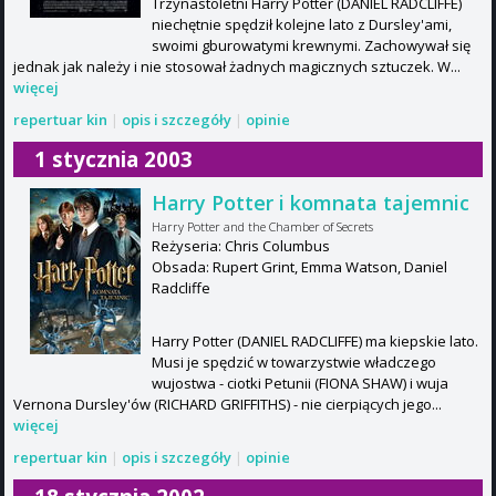
Trzynastoletni Harry Potter (DANIEL RADCLIFFE)
niechętnie spędził kolejne lato z Dursley'ami,
swoimi gburowatymi krewnymi. Zachowywał się
jednak jak należy i nie stosował żadnych magicznych sztuczek. W...
więcej
repertuar kin
|
opis i szczegóły
|
opinie
1 stycznia 2003
Harry Potter i komnata tajemnic
Harry Potter and the Chamber of Secrets
Reżyseria: Chris Columbus
Obsada: Rupert Grint, Emma Watson, Daniel
Radcliffe
Harry Potter (DANIEL RADCLIFFE) ma kiepskie lato.
Musi je spędzić w towarzystwie władczego
wujostwa - ciotki Petunii (FIONA SHAW) i wuja
Vernona Dursley'ów (RICHARD GRIFFITHS) - nie cierpiących jego...
więcej
repertuar kin
|
opis i szczegóły
|
opinie