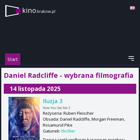
kino
.krakow.pl
Start
Daniel Radcliffe - wybrana filmografia
14 listopada 2025
Iluzja 3
Now You See Me 3
Reżyseria: Ruben Fleischer
Obsada: Daniel Radcliffe, Morgan Freeman,
Rosamund Pike
Gatunek:
thriller
Trzecia część wielkiego kasowego przeboju,