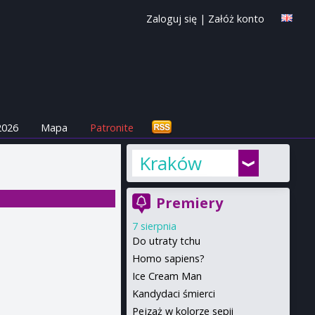
Zaloguj się
|
Załóż konto
2026
Mapa
Patronite
Kraków
Premiery
7 sierpnia
Do utraty tchu
Homo sapiens?
Ice Cream Man
Kandydaci śmierci
Pejzaż w kolorze sepii