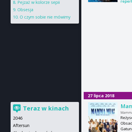
reper
Pejzaż w kolorze sepii
Obsesja
O czym sobie nie mówimy
27 lipca 2018
Mam
Teraz w kinach
Mamma 
Reżyse
2046
Obsada
Aftersun
Gatun