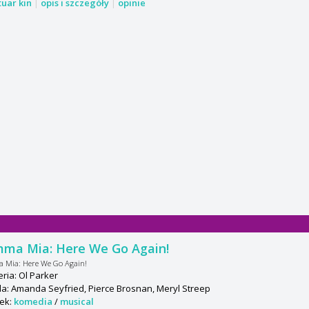
tuar kin
|
opis i szczegóły
|
opinie
ma Mia: Here We Go Again!
Mia: Here We Go Again!
ria: Ol Parker
: Amanda Seyfried, Pierce Brosnan, Meryl Streep
ek:
komedia
/
musical