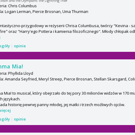
ackson and the Olympians: the Lightning Thief
ria: Chris Columbus
a: Logan Lerman, Pierce Brosnan, Uma Thurman
antastyczno-przygodowy w reżyserii Chrisa Columbusa, twórcy "Kevina - 
ire" oraz "Harry'ego Pottera i kamienia filozoficznego". Młody chłopak od
j
zegóły
|
opinie
ma Mia!
ria: Phyllida Lloyd
: Amanda Seyfried, Meryl Streep, Pierce Brosnan, Stellan Skarsgard, Colin
Mia! to musical, który obejrzało do tej pory 30 milionów widzów w 170 mi
h językach.
da historię pewnej panny młodej, jej matki i trzech możliwych ojców.
więcej
zegóły
|
opinie