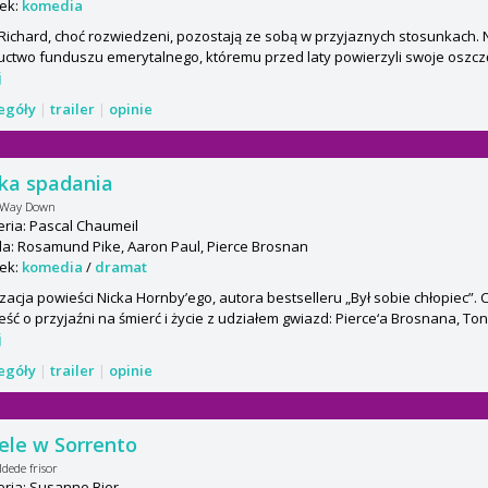
ek:
komedia
 Richard, choć rozwiedzeni, pozostają ze sobą w przyjaznych stosunkach. 
ctwo funduszu emerytalnego, któremu przed laty powierzyli swoje oszczęd
j
zegóły
|
trailer
|
opinie
ka spadania
 Way Down
ria: Pascal Chaumeil
a: Rosamund Pike, Aaron Paul, Pierce Brosnan
ek:
komedia
/
dramat
zacja powieści Nicka Hornby’ego, autora bestselleru „Był sobie chłopiec”. 
ść o przyjaźni na śmierć i życie z udziałem gwiazd: Pierce‘a Brosnana, Toni
j
zegóły
|
trailer
|
opinie
le w Sorrento
dede frisor
ria: Susanne Bier