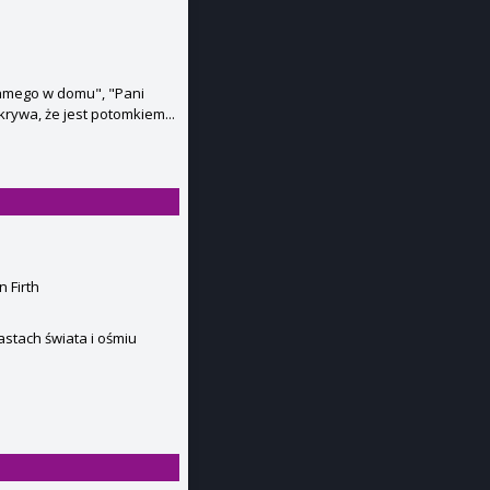
samego w domu", "Pani
krywa, że jest potomkiem...
 Firth
astach świata i ośmiu