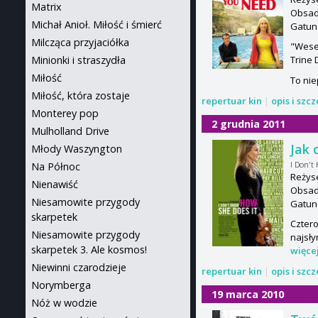
Matrix
Obsada
Michał Anioł. Miłość i śmierć
Gatun
Milcząca przyjaciółka
"Wese
Minionki i straszydła
Trine 
Miłość
To nie
Miłość, która zostaje
repertuar kin
|
opis i szc
Monterey pop
2 grudnia 2011
Mulholland Drive
Jak 
Młody Waszyngton
I Don't
Na Północ
Reżys
Nienawiść
Obsada
Niesamowite przygody
Gatun
skarpetek
Cztero
Niesamowite przygody
najsły
skarpetek 3. Ale kosmos!
więce
Niewinni czarodzieje
repertuar kin
|
opis i szc
Norymberga
19 marca 2010
Nóż w wodzie