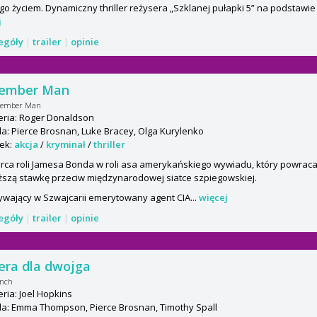
go życiem. Dynamiczny thriller reżysera „Szklanej pułapki 5” na podstawie
j
zegóły
|
trailer
|
opinie
ember Man
vember Man
eria: Roger Donaldson
: Pierce Brosnan, Luke Bracey, Olga Kurylenko
ek:
akcja
/
kryminał
/
thriller
ca roli Jamesa Bonda w roli asa amerykańskiego wywiadu, który powraca
szą stawkę przeciw międzynarodowej siatce szpiegowskiej.
wający w Szwajcarii emerytowany agent CIA...
więcej
zegóły
|
trailer
|
opinie
era dla dwojga
unch
ria: Joel Hopkins
a: Emma Thompson, Pierce Brosnan, Timothy Spall