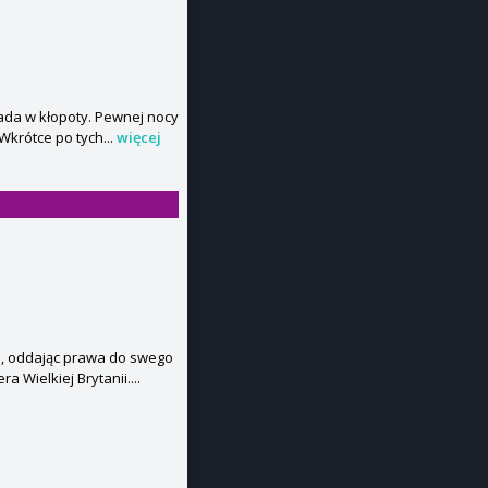
pada w kłopoty. Pewnej nocy
Wkrótce po tych...
więcej
ch, oddając prawa do swego
Wielkiej Brytanii....