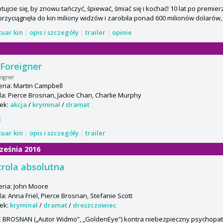
tujcie się, by znowu tańczyć, śpiewać, śmiać się i kochać! 10 lat po premi
przyciągnęła do kin miliony widzów i zarobiła ponad 600 milionów dolarów
tuar kin
|
opis i szczegóły
|
trailer
|
opinie
Foreigner
eigner
ria: Martin Campbell
: Pierce Brosnan, Jackie Chan, Charlie Murphy
ek:
akcja
/
kryminał
/
dramat
j
tuar kin
|
opis i szczegóły
|
trailer
ześnia 2016
rola absolutna
ria: John Moore
: Anna Friel, Pierce Brosnan, Stefanie Scott
ek:
kryminał
/
dramat
/
dreszczowiec
 BROSNAN („Autor Widmo”, „GoldenEye”) kontra niebezpieczny psychopata