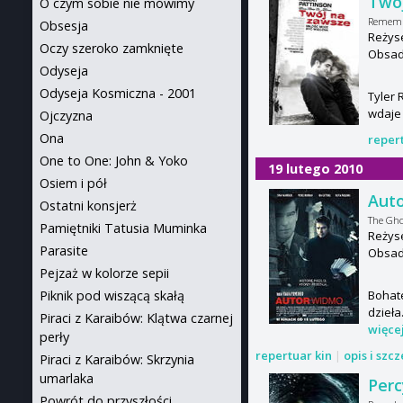
Twó
O czym sobie nie mówimy
Remem
Obsesja
Reżyse
Oczy szeroko zamknięte
Obsada
Odyseja
Odyseja Kosmiczna - 2001
Tyler 
wdaje 
Ojczyzna
Ona
reper
One to One: John & Yoko
19 lutego 2010
Osiem i pół
Aut
Ostatni konsjerż
The Gho
Pamiętniki Tatusia Muminka
Reżys
Parasite
Obsada
Pejzaż w kolorze sepii
Bohate
Piknik pod wiszącą skałą
dzieła
Piraci z Karaibów: Klątwa czarnej
więce
perły
repertuar kin
|
opis i szc
Piraci z Karaibów: Skrzynia
umarlaka
Perc
Powrót do przyszłości