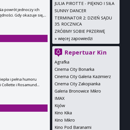
JULIA PIROTTE - PIĘKNO I SIŁA
Na powrót jednoczy ich
SUNNY DANCER
ności. Gdy okazuje się,...
TERMINATOR 2: DZIEŃ SĄDU
35. ROCZNICA
ZRÓBMY SOBIE PRZERWĘ
»
więcej zapowiedzi
Repertuar Kin
Agrafka
Cinema City Bonarka
Cinema City Galeria Kazimierz
Ciepła i pełna humoru
Cinema City Zakopianka
 Collette i Rosamund...
Galeria Bronowice Mikro
IMAX
Kijów
Kino Kika
Kino Mikro
Kino Pod Baranami