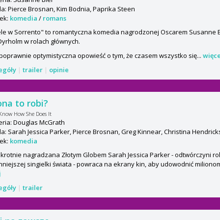
: Pierce Brosnan, Kim Bodnia, Paprika Steen
ek:
komedia
/
romans
le w Sorrento" to romantyczna komedia nagrodzonej Oscarem Susanne B
Dyrholm w rolach głównych.
poprawnie optymistyczna opowieść o tym, że czasem wszystko się...
więce
zegóły
|
trailer
|
opinie
ona to robi?
 Know How She Does It
eria: Douglas McGrath
: Sarah Jessica Parker, Pierce Brosnan, Greg Kinnear, Christina Hendrick
ek:
komedia
krotnie nagradzana Złotym Globem Sarah Jessica Parker - odtwórczyni rol
nniejszej singielki świata - powraca na ekrany kin, aby udowodnić milionom k
j
zegóły
|
trailer