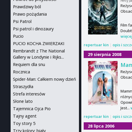
Percy J
Reżyse
Prawdziwy ból
Obsad
Prawo pożądania
Psi Patrol
Film f
Psi patrol i dinozaury
Doubtf
Pucio
więce
PUCIO KOCHA ZWIERZAKI
repertuar kin
|
opis i szc
Rembrandt z The National
29 sierpnia 2008
Gallery w Londynie i Rijks...
Mam
Requiem dla snu
Reżyse
Rocznica
Obsada
Spider-Man: Całkiem nowy dzień
Straszydła
Mamma 
Strefa interesów
różnyc
Słone lato
Opowia
Jest...
Tajemnica Ojca Pio
Tajny agent
repertuar kin
|
opis i szc
Toy story 5
28 lipca 2006
Trzy kolory: biały