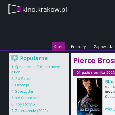
kino.krakow.pl
Start
Premiery
Zapowiedzi
Popularne
Pierce Bros
Spider-Man: Całkiem nowy
dzień
21 października 2022
Psi Patrol
Bla
Odyseja
Black 
Straszydła
Reżyse
Obsad
Ice Cream Man
Toy story 5
więce
Zaproszenie (2022)