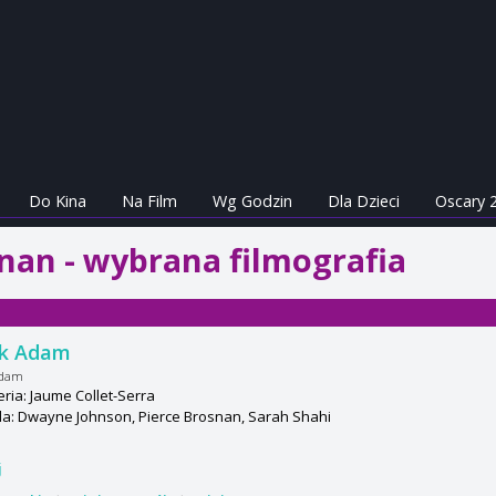
Do Kina
Na Film
Wg Godzin
Dla Dzieci
Oscary 
nan - wybrana filmografia
ck Adam
Adam
ria: Jaume Collet-Serra
a: Dwayne Johnson, Pierce Brosnan, Sarah Shahi
j