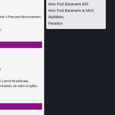
Kino Pod Baranami ASP
Kino Pod Baranami w MOS
Multikino
ier z Piercem Brosnanem i
Paradox
j
s
i Carrie Bradshaw,
obiet, że seks to tylko...