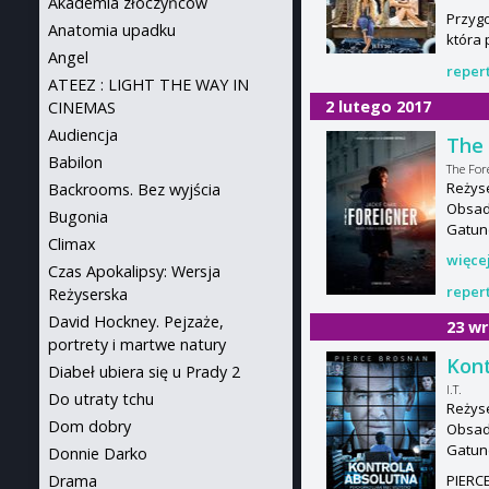
Akademia złoczyńców
Przygo
Anatomia upadku
która 
Angel
reper
ATEEZ : LIGHT THE WAY IN
2 lutego 2017
CINEMAS
Audiencja
The 
Babilon
The For
Reżyse
Backrooms. Bez wyjścia
Obsada
Bugonia
Gatun
Climax
więce
Czas Apokalipsy: Wersja
reper
Reżyserska
David Hockney. Pejzaże,
23 wr
portrety i martwe natury
Kont
Diabeł ubiera się u Prady 2
I.T.
Do utraty tchu
Reżyse
Dom dobry
Obsada
Gatun
Donnie Darko
PIERCE
Drama