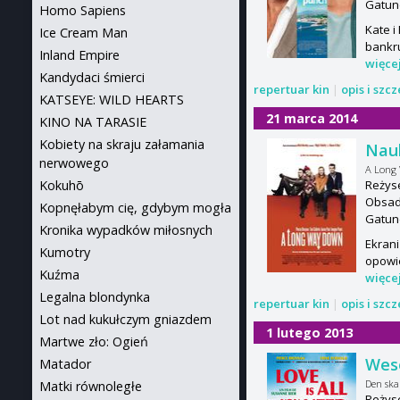
Gatun
Homo Sapiens
Kate i
Ice Cream Man
bankru
Inland Empire
więce
Kandydaci śmierci
repertuar kin
|
opis i szc
KATSEYE: WILD HEARTS
21 marca 2014
KINO NA TARASIE
Kobiety na skraju załamania
Nau
nerwowego
A Long
Kokuhō
Reżyse
Obsad
Kopnęłabym cię, gdybym mogła
Gatun
Kronika wypadków miłosnych
Ekrani
Kumotry
opowie
Kuźma
więce
Legalna blondynka
repertuar kin
|
opis i szc
Lot nad kukułczym gniazdem
1 lutego 2013
Martwe zło: Ogień
Wese
Matador
Den skal
Matki równoległe
Reżyse