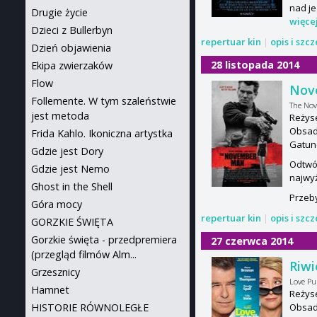
nad je
Drugie życie
więce
Dzieci z Bullerbyn
repertuar kin
|
opis i szc
Dzień objawienia
28 listopada 2014
Ekipa zwierzaków
Flow
Nov
Follemente. W tym szaleństwie
The No
jest metoda
Reżys
Obsada
Frida Kahlo. Ikoniczna artystka
Gatun
Gdzie jest Dory
Odtwór
Gdzie jest Nemo
najwyż
Ghost in the Shell
Przeby
Góra mocy
repertuar kin
|
opis i szc
GORZKIE ŚWIĘTA
Gorzkie święta - przedpremiera
27 czerwca 2014
(przegląd filmów Alm...
Riwi
Grzesznicy
Love P
Hamnet
Reżyse
HISTORIE RÓWNOLEGŁE
Obsad