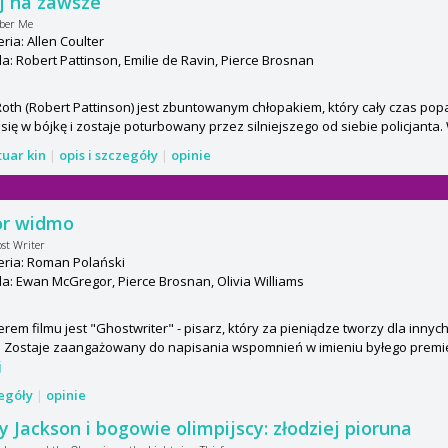
j na zawsze
ber Me
ria: Allen Coulter
: Robert Pattinson, Emilie de Ravin, Pierce Brosnan
Roth (Robert Pattinson) jest zbuntowanym chłopakiem, który cały czas po
się w bójkę i zostaje poturbowany przez silniejszego od siebie policjanta. 
tuar kin
|
opis i szczegóły
|
opinie
or widmo
st Writer
eria: Roman Polański
: Ewan McGregor, Pierce Brosnan, Olivia Williams
rem filmu jest "Ghostwriter" - pisarz, który za pieniądze tworzy dla inny
. Zostaje zaangażowany do napisania wspomnień w imieniu byłego premiera 
j
zegóły
|
opinie
y Jackson i bogowie olimpijscy: złodziej pioruna