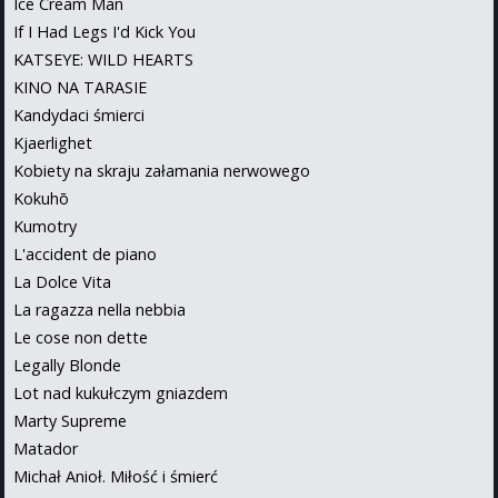
Ice Cream Man
If I Had Legs I'd Kick You
KATSEYE: WILD HEARTS
KINO NA TARASIE
Kandydaci śmierci
Kjaerlighet
Kobiety na skraju załamania nerwowego
Kokuhō
Kumotry
L'accident de piano
La Dolce Vita
La ragazza nella nebbia
Le cose non dette
Legally Blonde
Lot nad kukułczym gniazdem
Marty Supreme
Matador
Michał Anioł. Miłość i śmierć