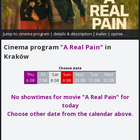
Jump to:
cinema program
|
details & description
|
trailer
|
opinie
Cinema program
"A Real Pain"
in
Kraków
Choose date
Thu
Fri
Sat
Sun
Mon
Tue
Wed
6 08
7 08
8 08
9 08
10 08
11 08
12 08
No showtimes for movie "A Real Pain"
for
today
Choose other date from the calendar above.