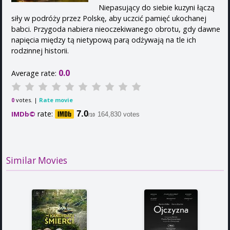
Niepasujący do siebie kuzyni łączą
siły w podróży przez Polskę, aby uczcić pamięć ukochanej
babci. Przygoda nabiera nieoczekiwanego obrotu, gdy dawne
napięcia między tą nietypową parą odżywają na tle ich
rodzinnej historii.
0.0
Average rate:
votes. |
Rate movie
0
rate:
7.0
IMDb©
164,830 votes
/10
Similar Movies