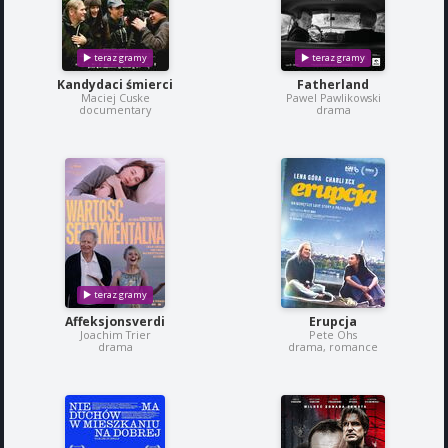
Kandydaci śmierci
Fatherland
Maciej Cuske
Pawel Pawlikowski
documentary
drama
Affeksjonsverdi
Erupcja
Joachim Trier
Pete Ohs
drama
drama, romance