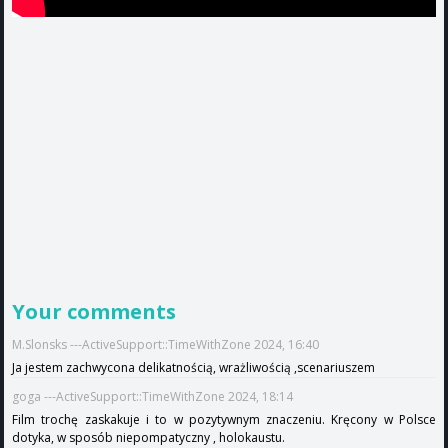
Your comments
M.Slonsks ---ActiveSupport::TimeWithZone 2024, 16:40
Ja jestem zachwycona delikatnością, wrażliwością ,scenariuszem
goga ---ActiveSupport::TimeWithZone 2024, 18:14
Film trochę zaskakuje i to w pozytywnym znaczeniu. Kręcony w Polsce
dotyka, w sposób niepompatyczny , holokaustu.