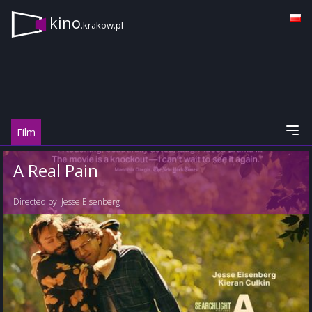
kino
.krakow.pl
Film
A Real Pain
Directed by:
Jesse Eisenberg