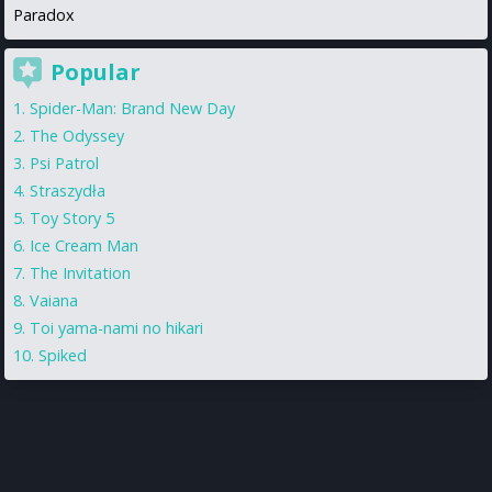
Paradox
Popular
Spider-Man: Brand New Day
The Odyssey
Psi Patrol
Straszydła
Toy Story 5
Ice Cream Man
The Invitation
Vaiana
Toi yama-nami no hikari
Spiked