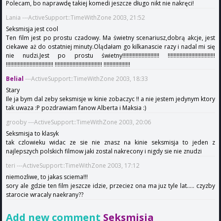
Polecam, bo naprawdę takiej komedi jeszcze długo nikt nie nakręci!
Lania ---ActiveSupport::TimeWithZone 2003, 21:52
Seksmisja jest cool
Ten film jest po prostu czadowy. Ma świetny scenariusz,dobrą akcje, jest
ciekawe aż do ostatniej minuty.Olądałam go kilkanascie razy i nadal mi się
nie nudzi.Jest po prostu świetny!!!!!!!!!!!!!!!!!!!!!!!!! !!!!!!!!!!!!!!!!!!!!!!!!!!!!!!!!
!!!!!!!!!!!!!!!!!!!!!!!!!!!!!!!! !!!!!!!!!!!!!!!!!!!!!!!!!!!!!!!! !!!!!!!!!!!!!!!!!!
Belial
---ActiveSupport::TimeWithZone 2003, 18:33
Stary
Ile ja bym dal zeby seksmisje w kinie zobaczyc !! a nie jestem jedynym ktory
tak uwaza :P pozdrawiam fanow Alberta i Maksia :)
grooby ---ActiveSupport::TimeWithZone 2003, 20:06
Seksmisja to klasyk
tak czlowieku widac ze sie nie znasz na kinie seksmisja to jeden z
najlepszych polskich filmow jaki zostal nakrecony i nigdy sie nie znudzi
teri ---ActiveSupport::TimeWithZone 2003, 17:12
niemozliwe, to jakas sciema!!!
sory ale gdzie ten film jeszcze idzie, przeciez ona ma juz tyle lat..... czyzby
starocie wracaly naekrany??
Add new comment
Seksmisja