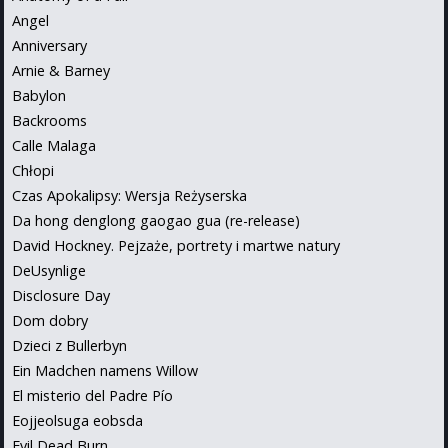
Angel
Anniversary
Arnie & Barney
Babylon
Backrooms
Calle Malaga
Chłopi
Czas Apokalipsy: Wersja Reżyserska
Da hong denglong gaogao gua (re-release)
David Hockney. Pejzaże, portrety i martwe natury
DeUsynlige
Disclosure Day
Dom dobry
Dzieci z Bullerbyn
Ein Madchen namens Willow
El misterio del Padre Pío
Eojjeolsuga eobsda
Evil Dead Burn