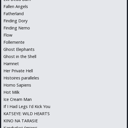
Fallen Angels
Fatherland
Finding Dory
Finding Nemo
Flow
Follemente
Ghost Elephants
Ghost in the Shell
Hamnet
Her Private Hell
Histoires paralleles
Homo Sapiens
Hot Milk
Ice Cream Man
If I Had Legs I'd Kick You
KATSEYE: WILD HEARTS
KINO NA TARASIE
Kandydaci śmierci