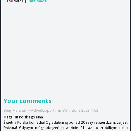
votes. |
Rate movie
1743
Your comments
Beny Marshall ---ActiveSupport::TimeWithZone 2003, 1:03
Mega Hit Polskiego Kina
Świetna Polska komedia! Oglądałem ją ponad 20 razy i stwierdzam, że jest
świetna! Gdybym mógł obejżeć ją w kinie 21 raz, to zrobiłbym to! :)