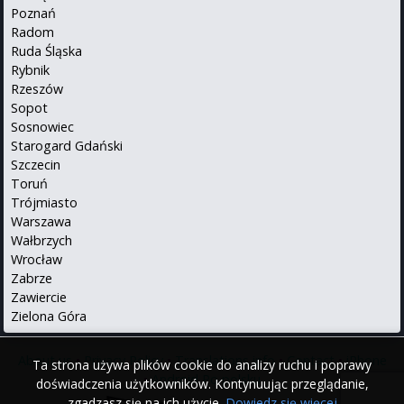
Poznań
Radom
Ruda Śląska
Rybnik
Rzeszów
Sopot
Sosnowiec
Starogard Gdański
Szczecin
Toruń
Trójmiasto
Warszawa
Wałbrzych
Wrocław
Zabrze
Zawiercie
Zielona Góra
About us
•
Privacy Policy
•
Translations info
•
Contact
•
iPhone
Ta strona używa plików cookie do analizy ruchu i poprawy
•
Android
Po polsku
doświadczenia użytkowników. Kontynuując przeglądanie,
zgadzasz się na ich użycie.
Dowiedz się więcej