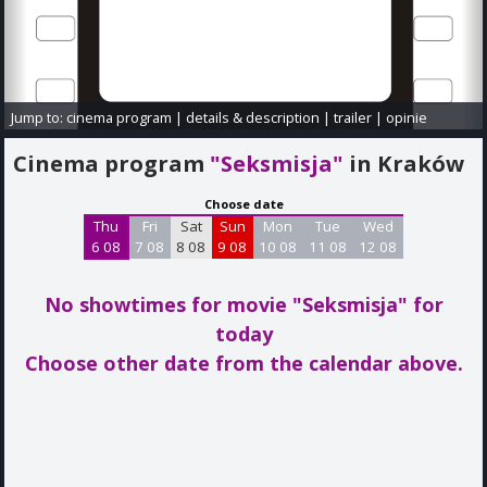
Jump to:
cinema program
|
details & description
|
trailer
|
opinie
Cinema program
"Seksmisja"
in Kraków
Choose date
Thu
Fri
Sat
Sun
Mon
Tue
Wed
6 08
7 08
8 08
9 08
10 08
11 08
12 08
No showtimes for movie "Seksmisja"
for
today
Choose other date from the calendar above.