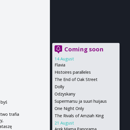
Coming soon
14 August
Flavia
Histoires paralleles
The End of Oak Street
Dolly
Odzyskany
Supermarsu ja suuri huijaus
 byś
One Night Only
two trafia
The Rivals of Amziah King
y,
21 August
ataszę
Arek.Mama.Panorama