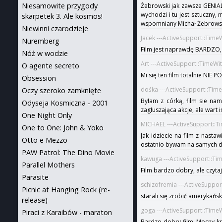
Niesamowite przygody
Żebrowski jak zawsze GENIALN
wychodzi i tu jest sztuczny,
skarpetek 3. Ale kosmos!
wspomniany Michał Żebrowsk
Niewinni czarodzieje
Jacek ---ActiveSupport::Tim
Nuremberg
Film jest naprawdę BARDZO, 
Nóż w wodzie
Art ---ActiveSupport::TimeWi
O agente secreto
Mi się ten film totalnie NIE
Obsession
dośka ---ActiveSupport::Tim
Oczy szeroko zamknięte
Byłam z córką, film sie na
Odyseja Kosmiczna - 2001
zagłuszająca akcje, ale wart i
One Night Only
MICHAEL ---ActiveSupport::T
One to One: John & Yoko
Jak idziecie na film z nastaw
Otto e Mezzo
ostatnio bywam na samych do
PAW Patrol: The Dino Movie
kawuga ---ActiveSupport::Ti
Parallel Mothers
Film bardzo dobry, ale czyt
Parasite
schizofremia ---ActiveSuppo
Picnic at Hanging Rock (re-
starali się zrobić amerykańsk
release)
goga ---ActiveSupport::Time
Piraci z Karaibów - maraton
Bardzo dobry film. Mocny kr