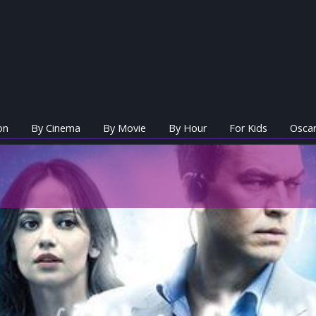
on
By Cinema
By Movie
By Hour
For Kids
Oscar