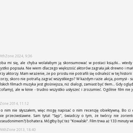
s
WithZone 2024, 9:36
ba mi się, ale chyba wolałabym ją skonsumować w postaci książki... wtedy t
stko popsuła. Nie wiem dlaczego większość aktorów zagrała jak drewno i mało
zy aktorzy. Mam wrażenie, że po prostu nie potrafili się odnaleźć w tej historii i 
orzy, skoro nie potrafią zagrać wszystkiego? W każdym razie akcja, pomysł - sup
lskich filmach muzyka jest głośniejsza, niż dialogi, zamiast być tłem... Gdy og
cofamy), ale w kinie - trudno wszystko usłyszeć i zrozumieć. Ogólnie film nie 
hZone 2014, 11:12
c o nim nie słyszałem, więc mogę napisać o nim recenzję obiektywną. Bo ci co
ie przeciwstawne. Sam tytuł: "Sęp", świadczy o tym, że twórcy nie zorient
pseudonimem?) bohatera. Mógłby być też "Kowalski". Film trwa aż 133 minuty wię
eWithZone 2013, 18:40