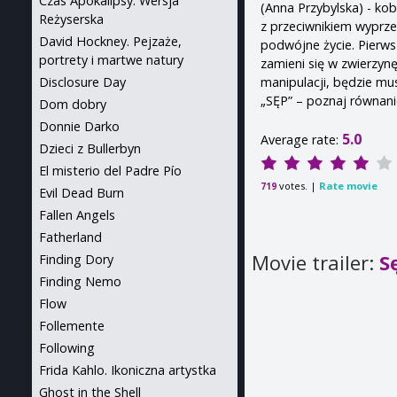
Czas Apokalipsy: Wersja
(Anna Przybylska) - kob
Reżyserska
z przeciwnikiem wyprze
David Hockney. Pejzaże,
podwójne życie. Pierws
portrety i martwe natury
zamieni się w zwierzynę
manipulacji, będzie mus
Disclosure Day
„SĘP” – poznaj równani
Dom dobry
Donnie Darko
5.0
Average rate:
Dzieci z Bullerbyn
El misterio del Padre Pío
votes. |
Rate movie
719
Evil Dead Burn
Fallen Angels
Fatherland
Movie trailer:
S
Finding Dory
Finding Nemo
Flow
Follemente
Following
Frida Kahlo. Ikoniczna artystka
Ghost in the Shell