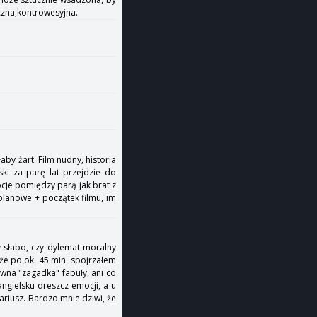
oczna,kontrowesyjna.
aby żart. Film nudny, historia
ski za parę lat przejdzie do
mocje pomiędzy parą jak brat z
 planowe + początek filmu, im
y słabo, czy dylemat moralny
 że po ok. 45 min. spojrzałem
ówna "zagadka" fabuły, ani co
angielsku dreszcz emocji, a u
ariusz. Bardzo mnie dziwi, że