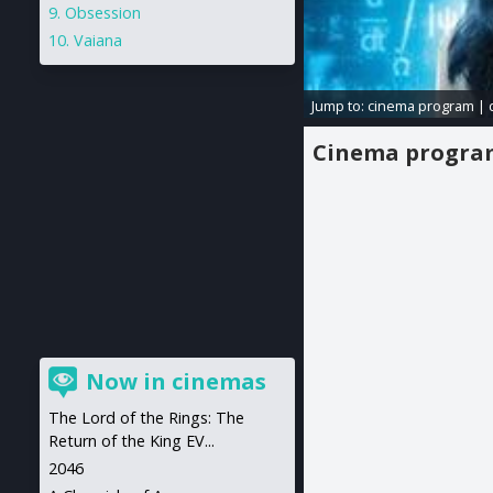
Obsession
Vaiana
Jump to:
cinema program
|
Cinema progr
Now in cinemas
The Lord of the Rings: The
Return of the King EV...
2046