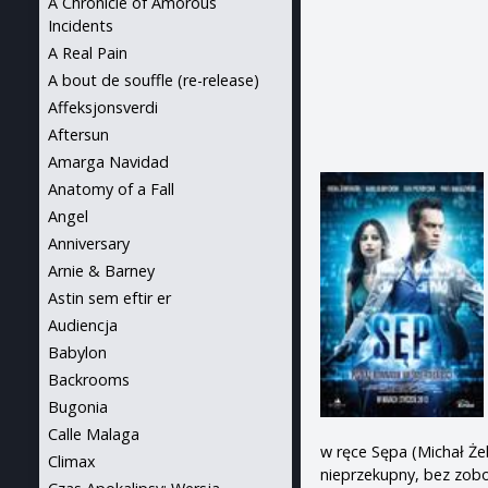
A Chronicle of Amorous
Incidents
A Real Pain
A bout de souffle (re-release)
Affeksjonsverdi
Aftersun
Amarga Navidad
Anatomy of a Fall
Angel
Anniversary
Arnie & Barney
Astin sem eftir er
Audiencja
Babylon
Backrooms
Bugonia
Calle Malaga
w ręce Sępa (Michał Że
Climax
nieprzekupny, bez zobo