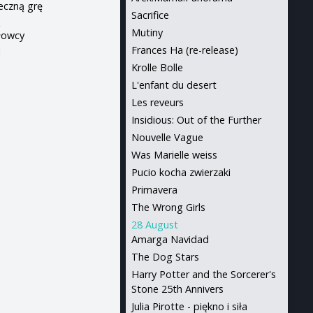
ieczną grę
Sacrifice
ą
Mutiny
 łowcy
j
Frances Ha (re-release)
Krolle Bolle
L'enfant du desert
Les reveurs
Insidious: Out of the Further
Nouvelle Vague
Was Marielle weiss
Pucio kocha zwierzaki
Primavera
The Wrong Girls
28 August
Amarga Navidad
The Dog Stars
Harry Potter and the Sorcerer's
Stone 25th Annivers
Julia Pirotte - piękno i siła