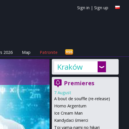
Sign in
|
Sign up
s 2026
Map
Patronite
Kraków
Premieres
7 August
A bout de souffle (re-release)
Homo Argentum
Ice Cream Man
Kandydaci śmierci
Toi yama-nami no hikari