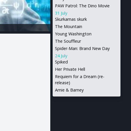
PAW Patrol: The Dino Movie
31 July
Skurkarnas skurk
The Mountain
Young Washington
The Souffleur
Spider-Man: Brand New Day
24 July
Spiked
Her Private Hell
Requiem for a Dream (re-
release)
Arnie & Barney