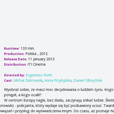
133 min.
Runtime:
Polska , 2012
Production:
11 January 2013
Release Date:
ITI Cinema
Distribution:
Eugeniusz Korin
Directed by:
Michał Żebrowski
,
Anna Przybylska
,
Daniel Olbrychski
Cast:
Wyobraź sobie, że masz moc decydowania o ludzkim życiu. Kogo
potępił, a kogo ocalił?
W centrum Europy nagle, bez śladu, zaczynają znikać ludzie. Śledz
browski) - policjanta, który wydaje się być pozbawiony uczuć. Tward
wiązań i przysług do wyświadczenia innym. Do czasu, aż poznaje N