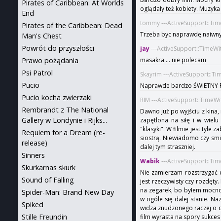
Pirates of Caribbean: At Worlds
oglądały też kobiety. Muzyka
End
tommy ---ActiveSupport::Ti
Pirates of the Caribbean: Dead
Trzeba byc naprawdę naiwnym, 
Man's Chest
Powrót do przyszłości
jay
---ActiveSupport::TimeWi
masakra.... nie polecam
Prawo pożądania
Psi Patrol
Skayrim ---ActiveSupport::T
Pucio
Naprawde bardzo ŚWIETNY FILM Po
Pucio kocha zwierzaki
RIM ---ActiveSupport::TimeW
Rembrandt z The National
Dawno już po wyjściu z kina, 
Gallery w Londynie i Rijks...
zapętlona na siłę i w wielu
"klasyki". W filmie jest tyle
Requiem for a Dream (re-
siostrą. Niewiadomo czy smia
release)
dalej tym straszniej.
Sinners
Wabik
---ActiveSupport::Ti
Skurkarnas skurk
Nie zamierzam rozstrzygać c
Sound of Falling
jest rzeczywisty czy rozdęty
na zegarek, bo byłem mocno z
Spider-Man: Brand New Day
w ogóle się dalej stanie. Na
Spiked
widza znudzonego raczej o dr
Stille Freundin
film wyrasta na spory sukce