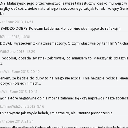
Y, Małaszyński jego przeciwieństwo (zawsze taki sztuczny, ciężko mu wejść w 
 mógłby dać coś z siebie naturalnego i swobodnego tak jak to robi kolejny Geni
i).
eWithZone 2013, 14:51
BARDZO DOBRY. Polecam każdemu, kto lubi kino skłaniające do refleksji :)
thZone 2013, 14:38
 PODOBAŁ i wyszedłem z kina zniesmaczony. O czym właściwie był ten film??? Kic
eWithZone 2013, 18:29
m podobał, obsada swietna- Żebrowski, co minusem to Małaszyński straszn
ść.
imeWithZone 2013, 20:49
ieniem, że będzie do dupy to na niego nie idźcie, i nie hejtujcie polskiej kine
brych Polskich filmach...
meWithZone 2013, 10:45
ając niektóre negatywne opinie można załamać się - czy naprawdę nasze społec
rt::TimeWithZone 2013, 8:16
i hit a wyszło jak zwykle heheh, śmieszne to, ale i smutne jednocześnie
WithZone 2013, 21:34
yminał dla myślących.Dobra obsada. Żebrowski przystojny. Rola Przybylskiej