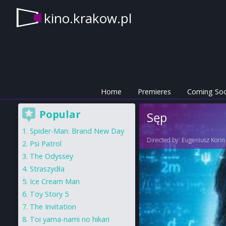
kino.krakow.pl
Home
Premieres
Coming So
Popular
Sęp
Spider-Man: Brand New Day
Directed by:
Eugeniusz Korin
Psi Patrol
The Odyssey
Straszydła
Ice Cream Man
Toy Story 5
The Invitation
Toi yama-nami no hikari