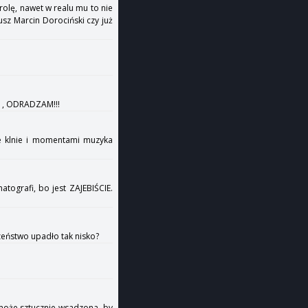
rolę, nawet w realu mu to nie
usz Marcin Dorociński czy już
ha , ODRADZAM!!!
ie klnie i momentami muzyka
matografi, bo jest ZAJEBIŚCIE.
zeństwo upadło tak nisko?
 może sztucznie wsadzona, by