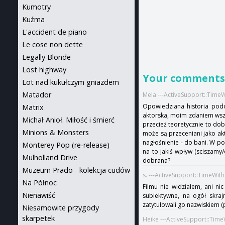
Kumotry
Kuźma
L'accident de piano
Le cose non dette
Legally Blonde
Lost highway
Your comment
Lot nad kukułczym gniazdem
Matador
Mela ---ActiveSupport::Time
Opowiedziana historia podo
Matrix
aktorska, moim zdaniem wszy
Michał Anioł. Miłość i śmierć
przecież teoretycznie to dobr
Minions & Monsters
może są przeceniani jako akt
nagłośnienie - do bani. W po
Monterey Pop (re-release)
na to jakiś wpływ (sciszamy/
Mulholland Drive
dobrana?
Muzeum Prado - kolekcja cudów
s. ---ActiveSupport::TimeWit
Na Północ
Filmu nie widziałem, ani ni
Nienawiść
subiektywne, na ogół skrajn
zatytułowali go nazwiskiem (
Niesamowite przygody
skarpetek
Heike ---ActiveSupport::Tim