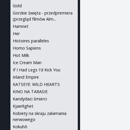
Gold
Gorzkie święta - przedpremiera
(przegląd filmów Alm...
Hamnet
Her
Histoires paralleles
Homo Sapiens
Hot Milk
Ice Cream Man
If I Had Legs I'd Kick You
Inland Empire
KATSEYE: WILD HEARTS
KINO NA TARASIE
Kandydaci śmierci
Kjaerlighet
Kobiety na skraju załamania
nerwowego
Kokuhō