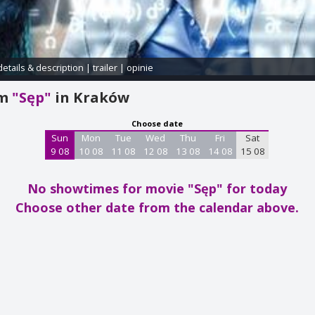
details & description
|
trailer
|
opinie
am
"Sęp"
in Kraków
Choose date
Sun
Mon
Tue
Wed
Thu
Fri
Sat
9 08
10 08
11 08
12 08
13 08
14 08
15 08
No showtimes for movie "Sęp"
for today
Choose other date from the calendar above.