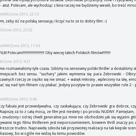
 - atut. Polecam, ale wychodząc z kina raczej nie będziemy weseli, bo treść mr
meWithZone 2013, 22:13
żeby iść na polską sensację i liczyć na to że to dobry film :-)
thZone 2013, 22:02
imeWithZone 2013, 11:54
lecam!!!!!!!!!!!!!!!!!!!!!!!! Oby wiecej takich Polskich filmów!!!!!!!!!
ithZone 2013, 9:21
nie rozmawialiśmy tyle czasu. Szliśmy na sensowny polski thriller a dostaliśmy sł
 miejscach bez sensu. "suchary" jakimi wymienia się para Żebrowski - Olbry
 zabawnych rzeczy ze ciężko się nie smiać. + watęk miłosny , wpleciony na siłę, e
ć się nad tym filmem czy płakać. Jedyny pozytyw to prawie wszystkie role 2 -
meWithZone 2013, 0:49
zy fabuła jest przewidywalna, czy zaskakująca, czy Żebrowski gra dobrze, cz
. Napiszę za to z całą mocą, że film jest niestety i po prostu NUDNY. Pamiętam,
nudzony i od tej chwili generalnie już mnie nie obchodziło jak się wyjaśni gł
zywanie tego filmu thrillerem jest nieporozumieniem, bowiem thrill znaczy po 
eszcze trudno. Naprawdę szkoda tak przyzwoitej realizacji na tak kiepski scen
s kasowy, bo w ogóle nie widzę ku temu powodów.