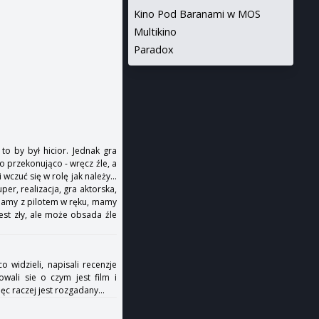
Kino Pod Baranami w MOS
Multikino
Paradox
o by był hicior. Jednak gra
 przekonująco - wręcz źle, a
wczuć się w rolę jak należy...
er, realizacja, gra aktorska,
lądamy z pilotem w ręku, mamy
jest zły, ale może obsada źle
 widzieli, napisali recenzje
owali sie o czym jest film i
c raczej jest rozgadany...