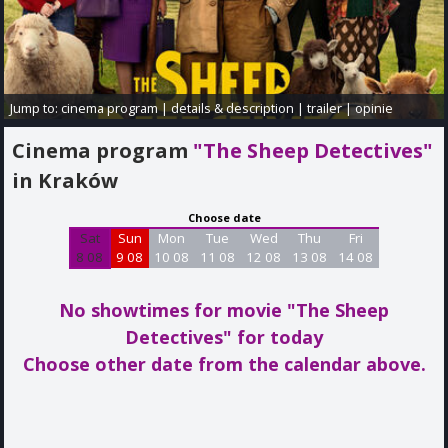
Jump to:
cinema program
|
details & description
|
trailer
|
opinie
Cinema program
"The Sheep Detectives"
in Kraków
Choose date
Sat
Sun
Mon
Tue
Wed
Thu
Fri
8 08
9 08
10 08
11 08
12 08
13 08
14 08
No showtimes for movie "The Sheep
Detectives"
for today
Choose other date from the calendar above.