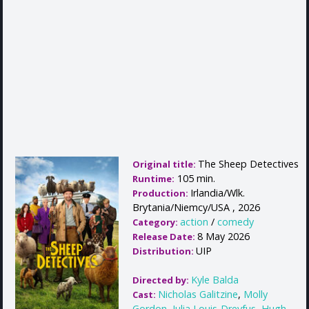
The Sheep Detectives
Original title:
105 min.
Runtime:
Irlandia/Wlk.
Production:
Brytania/Niemcy/USA , 2026
action
/
comedy
Category:
8 May 2026
Release Date:
UIP
Distribution:
Kyle Balda
Directed by:
Nicholas Galitzine
,
Molly
Cast:
Gordon
,
Julia Louis-Dreyfus
,
Hugh