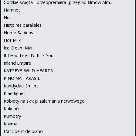
Gorzkie święta - przedpremiera (przegląd filmów Alm...
Hamnet
Her
Histoires paralleles
Homo Sapiens
Hot Milk
Ice Cream Man
If I Had Legs I'd Kick You
Inland Empire
KATSEYE: WILD HEARTS
KINO NA TARASIE
Kandydaci śmierci
Kjaerlighet
Kobiety na skraju załamania nerwowego
Kokuhō
Kumotry
Kuźma
L'accident de piano