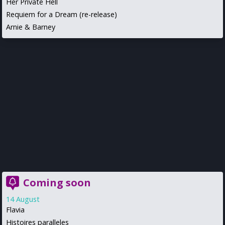
Her Private Hell
Requiem for a Dream (re-release)
Arnie & Barney
Coming soon
14 August
Flavia
Histoires paralleles