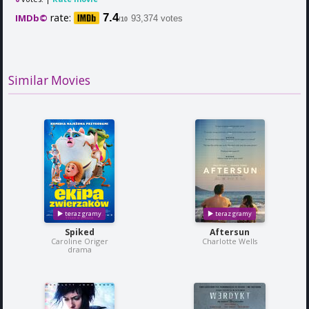
rate:
7.4
IMDb©
93,374 votes
/10
Similar Movies
Spiked
Aftersun
Caroline Origer
Charlotte Wells
drama