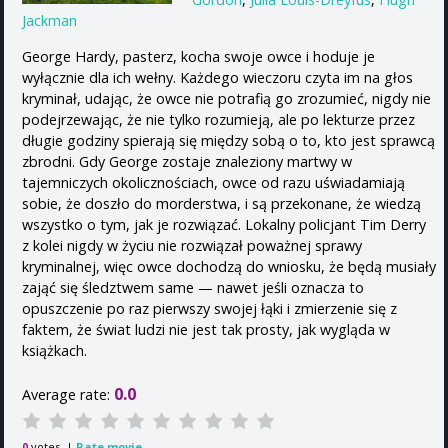
Jackman
George Hardy, pasterz, kocha swoje owce i hoduje je
wyłącznie dla ich wełny. Każdego wieczoru czyta im na głos
kryminał, udając, że owce nie potrafią go zrozumieć, nigdy nie
podejrzewając, że nie tylko rozumieją, ale po lekturze przez
długie godziny spierają się między sobą o to, kto jest sprawcą
zbrodni. Gdy George zostaje znaleziony martwy w
tajemniczych okolicznościach, owce od razu uświadamiają
sobie, że doszło do morderstwa, i są przekonane, że wiedzą
wszystko o tym, jak je rozwiązać. Lokalny policjant Tim Derry
z kolei nigdy w życiu nie rozwiązał poważnej sprawy
kryminalnej, więc owce dochodzą do wniosku, że będą musiały
zająć się śledztwem same — nawet jeśli oznacza to
opuszczenie po raz pierwszy swojej łąki i zmierzenie się z
faktem, że świat ludzi nie jest tak prosty, jak wygląda w
książkach.
0.0
Average rate:
votes. |
Rate movie
0