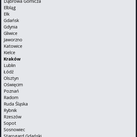
Dąbrowa Górnicza
Elbląg
Ełk
Gdańsk
Gdynia
Gliwice
Jaworzno
Katowice
Kielce
Kraków
Lublin
Łódź
Olsztyn
Oświęcim
Poznań
Radom
Ruda Śląska
Rybnik
Rzeszów
Sopot
Sosnowiec
Starogard Gdański