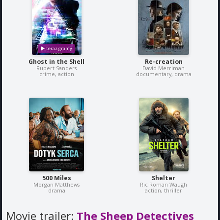
Ghost in the Shell
Re-creation
Rupert Sanders
David Merriman
crime, action
documentary, drama
500 Miles
Shelter
Morgan Matthews
Ric Roman Waugh
drama
action, thriller
Movie trailer:
The Sheep Detectives