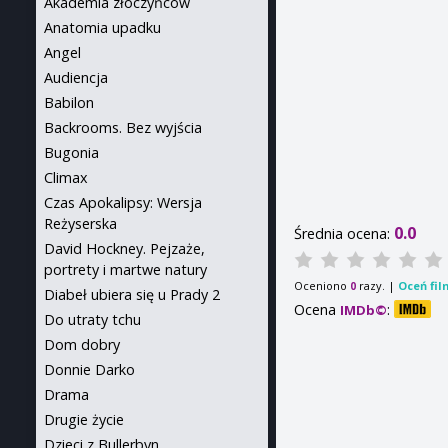
Akademia złoczyńców
Anatomia upadku
Angel
Audiencja
Babilon
Backrooms. Bez wyjścia
Bugonia
Climax
Czas Apokalipsy: Wersja
Reżyserska
0.0
Średnia ocena:
David Hockney. Pejzaże,
portrety i martwe natury
Oceniono
razy. |
Oceń fil
0
Diabeł ubiera się u Prady 2
Ocena
:
IMDb©
Do utraty tchu
Dom dobry
Donnie Darko
Drama
Drugie życie
Dzieci z Bullerbyn