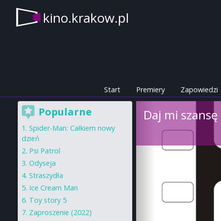
kino.krakow.pl
Start
Premiery
Zapowiedzi
Popularne
Daj mi szansę
Spider-Man: Całkiem nowy
dzień
Psi Patrol
Odyseja
Straszydła
Ice Cream Man
Toy story 5
Zaproszenie (2022)