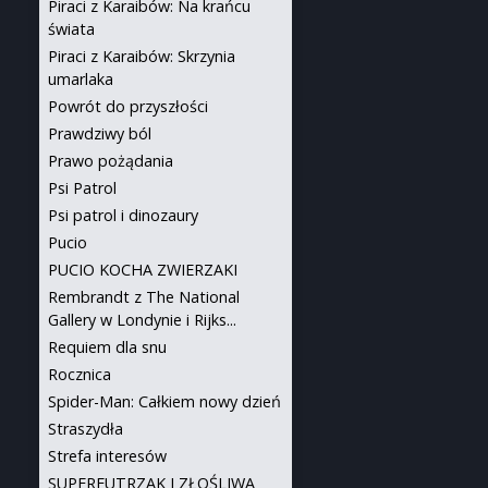
Piraci z Karaibów: Na krańcu
świata
Piraci z Karaibów: Skrzynia
umarlaka
Powrót do przyszłości
Prawdziwy ból
Prawo pożądania
Psi Patrol
Psi patrol i dinozaury
Pucio
PUCIO KOCHA ZWIERZAKI
Rembrandt z The National
Gallery w Londynie i Rijks...
Requiem dla snu
Rocznica
Spider-Man: Całkiem nowy dzień
Straszydła
Strefa interesów
SUPERFUTRZAK I ZŁOŚLIWA