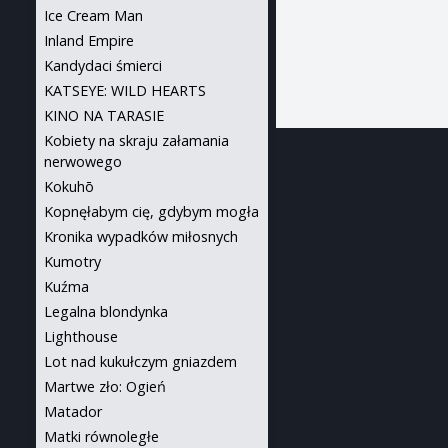
Ice Cream Man
Inland Empire
Kandydaci śmierci
KATSEYE: WILD HEARTS
KINO NA TARASIE
Kobiety na skraju załamania
nerwowego
Kokuhō
Kopnęłabym cię, gdybym mogła
Kronika wypadków miłosnych
Kumotry
Kuźma
Legalna blondynka
Lighthouse
Lot nad kukułczym gniazdem
Martwe zło: Ogień
Matador
Matki równoległe