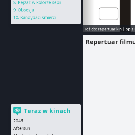
Pejzaż w kolorze sepii
Obsesja
Kandydaci śmierci
Idź do:
repertuar kin
|
opis 
Repertuar film
Teraz w kinach
2046
Aftersun