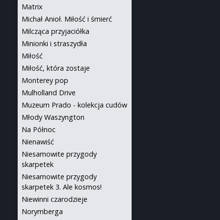
Matrix
Michał Anioł. Miłość i śmierć
Milcząca przyjaciółka
Minionki i straszydła
Miłość
Miłość, która zostaje
Monterey pop
Mulholland Drive
Muzeum Prado - kolekcja cudów
Młody Waszyngton
Na Północ
Nienawiść
Niesamowite przygody
skarpetek
Niesamowite przygody
skarpetek 3. Ale kosmos!
Niewinni czarodzieje
Norymberga