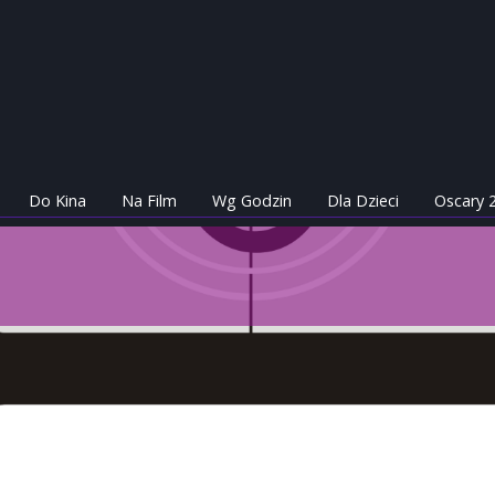
Do Kina
Na Film
Wg Godzin
Dla Dzieci
Oscary 