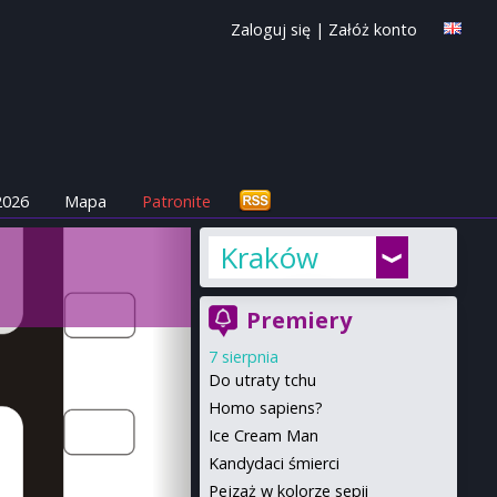
Zaloguj się
|
Załóż konto
2026
Mapa
Patronite
Kraków
Premiery
7 sierpnia
Do utraty tchu
Homo sapiens?
Ice Cream Man
Kandydaci śmierci
Pejzaż w kolorze sepii