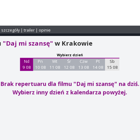
i szczegóły
|
trailer
|
opinie
u
"Daj mi szansę"
w Krakowie
Wybierz dzień
Nd
Pn
Wt
Śr
Czw
Pt
Sb
9 08
10 08
11 08
12 08
13 08
14 08
15 08
Brak repertuaru dla filmu "Daj mi szansę"
na dziś.
Wybierz inny dzień z kalendarza powyżej.