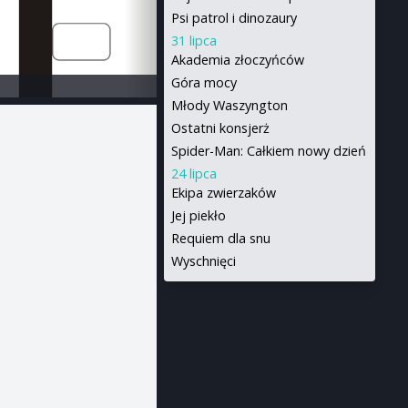
Psi patrol i dinozaury
31 lipca
Akademia złoczyńców
Góra mocy
Młody Waszyngton
Ostatni konsjerż
Spider-Man: Całkiem nowy dzień
24 lipca
Ekipa zwierzaków
Jej piekło
Requiem dla snu
Wyschnięci