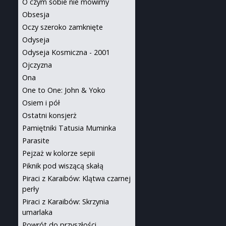
O czym sobie nie mówimy
Obsesja
Oczy szeroko zamknięte
Odyseja
Odyseja Kosmiczna - 2001
Ojczyzna
Ona
One to One: John & Yoko
Osiem i pół
Ostatni konsjerż
Pamiętniki Tatusia Muminka
Parasite
Pejzaż w kolorze sepii
Piknik pod wiszącą skałą
Piraci z Karaibów: Klątwa czarnej
perły
Piraci z Karaibów: Skrzynia
umarlaka
Powrót do przyszłości