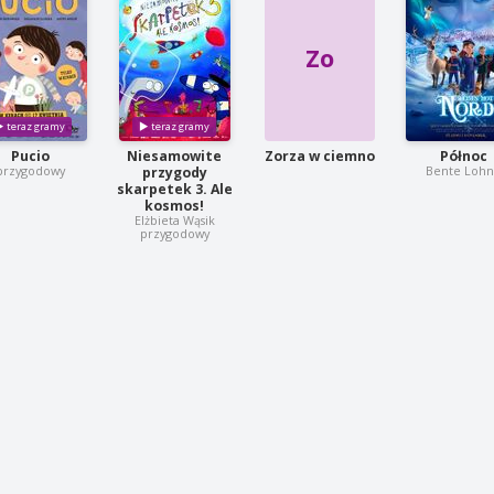
Zo
Pucio
Niesamowite
Zorza w ciemno
Północ
przygodowy
Bente Loh
przygody
skarpetek 3. Ale
kosmos!
Elżbieta Wąsik
przygodowy