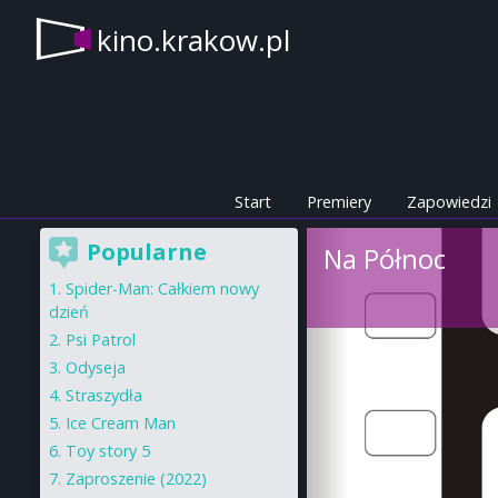
kino.krakow.pl
Start
Premiery
Zapowiedzi
Popularne
Na Północ
Spider-Man: Całkiem nowy
dzień
Psi Patrol
Odyseja
Straszydła
Ice Cream Man
Toy story 5
Zaproszenie (2022)