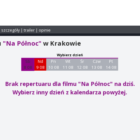
i szczegóły
|
trailer
|
opinie
u
"Na Północ"
w Krakowie
Wybierz dzień
Sb
Nd
Pn
Wt
Śr
Czw
Pt
8 08
9 08
10 08
11 08
12 08
13 08
14 08
Brak repertuaru dla filmu "Na Północ"
na dziś.
Wybierz inny dzień z kalendarza powyżej.