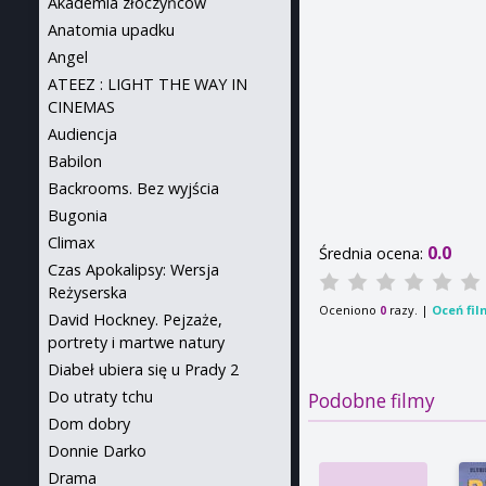
Akademia złoczyńców
Anatomia upadku
Angel
ATEEZ : LIGHT THE WAY IN
CINEMAS
Audiencja
Babilon
Backrooms. Bez wyjścia
Bugonia
Climax
0.0
Średnia ocena:
Czas Apokalipsy: Wersja
Reżyserska
Oceniono
razy. |
Oceń fil
0
David Hockney. Pejzaże,
portrety i martwe natury
Diabeł ubiera się u Prady 2
Do utraty tchu
Podobne filmy
Dom dobry
Donnie Darko
Drama