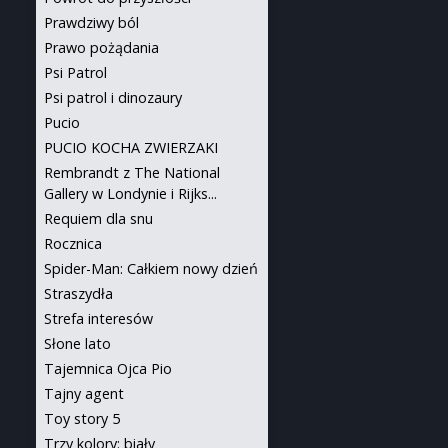
Prawdziwy ból
Prawo pożądania
Psi Patrol
Psi patrol i dinozaury
Pucio
PUCIO KOCHA ZWIERZAKI
Rembrandt z The National
Gallery w Londynie i Rijks...
Requiem dla snu
Rocznica
Spider-Man: Całkiem nowy dzień
Straszydła
Strefa interesów
Słone lato
Tajemnica Ojca Pio
Tajny agent
Toy story 5
Trzy kolory: biały