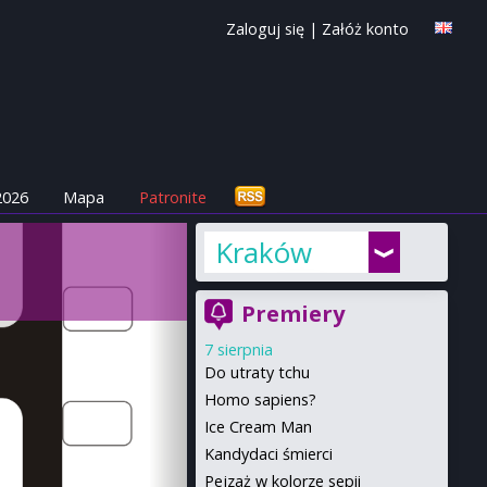
Zaloguj się
|
Załóż konto
2026
Mapa
Patronite
Kraków
Premiery
7 sierpnia
Do utraty tchu
Homo sapiens?
Ice Cream Man
Kandydaci śmierci
Pejzaż w kolorze sepii