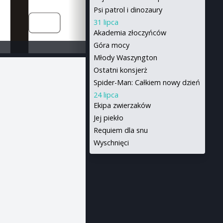
Psi patrol i dinozaury
31 lipca
Akademia złoczyńców
Góra mocy
Młody Waszyngton
Ostatni konsjerż
Spider-Man: Całkiem nowy dzień
24 lipca
Ekipa zwierzaków
Jej piekło
Requiem dla snu
Wyschnięci