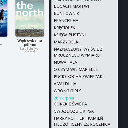
BOGACI I MARTWI
BUNTOWNIK
FRANCES HA
KRĘCIOŁEK
KSIĘGA PUSTYNI
Wędrówka na
MARZYCIELKI
ne
północ
NAZNACZONY: WYJŚCIE Z
Bart Schrijver
dramat
MROCZNEGO WYMIARU
NOWA FALA
O CZYM WIE MARIELLE
PUCIO KOCHA ZWIERZAKI
VIVALDI I JA
WRONG GIRLS
28 sierpnia
GORZKIE ŚWIĘTA
GWIAZDOZBIÓR PSA
HARRY POTTER I KAMIEŃ
FILOZOFICZNY 25. ROCZNICA