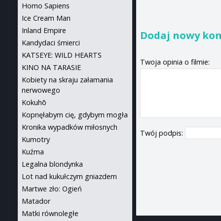
Homo Sapiens
Ice Cream Man
Inland Empire
Dodaj nowy ko
Kandydaci śmierci
KATSEYE: WILD HEARTS
Twoja opinia o filmie:
KINO NA TARASIE
Kobiety na skraju załamania
nerwowego
Kokuhō
Kopnęłabym cię, gdybym mogła
Kronika wypadków miłosnych
Twój podpis:
Kumotry
Kuźma
Legalna blondynka
Lot nad kukułczym gniazdem
Martwe zło: Ogień
Matador
Matki równoległe