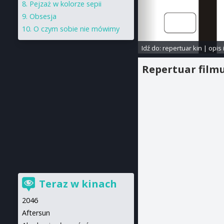
Pejzaż w kolorze sepii
Obsesja
O czym sobie nie mówimy
Idź do:
repertuar kin
|
opis 
Repertuar film
Teraz w kinach
2046
Aftersun