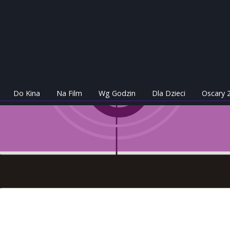
Do Kina
Na Film
Wg Godzin
Dla Dzieci
Oscary 