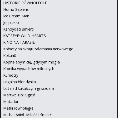
HISTORIE RÓWNOLEGŁE
Homo Sapiens
Ice Cream Man
Jej piekło
Kandydaci śmierci
KATSEYE: WILD HEARTS
KINO NA TARASIE
Kobiety na skraju załamania nerwowego
Kokuhō
Kopnęłabym cię, gdybym mogła
Kronika wypadków miłosnych
Kumotry
Legalna blondynka
Lot nad kukułczym gniazdem
Martwe zło: Ogień
Matador
Matki równoległe
Michał Anioł. Miłość i śmierć