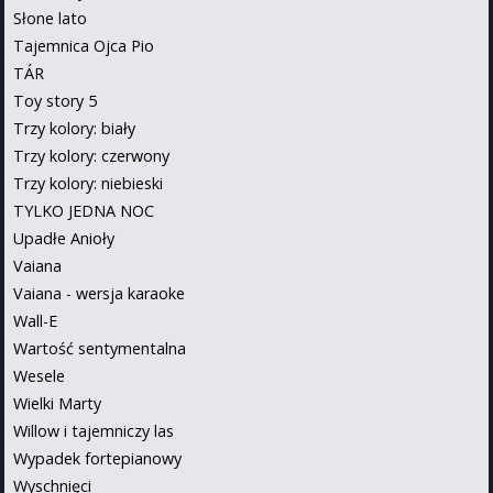
Słone lato
Tajemnica Ojca Pio
TÁR
Toy story 5
Trzy kolory: biały
Trzy kolory: czerwony
Trzy kolory: niebieski
TYLKO JEDNA NOC
Upadłe Anioły
Vaiana
Vaiana - wersja karaoke
Wall-E
Wartość sentymentalna
Wesele
Wielki Marty
Willow i tajemniczy las
Wypadek fortepianowy
Wyschnięci