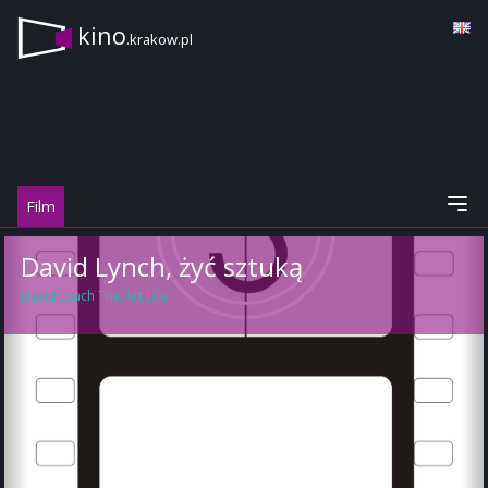
kino
.krakow.pl
Film
David Lynch, żyć sztuką
David Lynch The Art Life