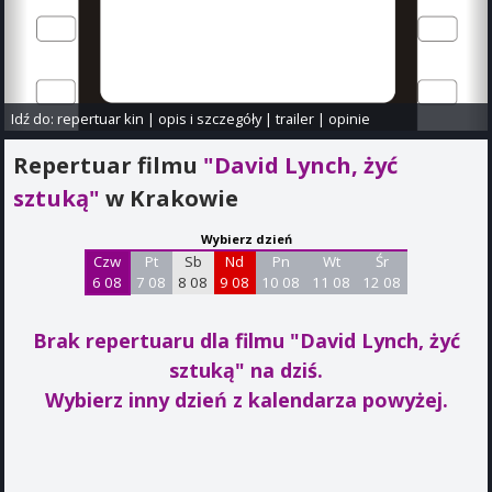
Idź do:
repertuar kin
|
opis i szczegóły
|
trailer
|
opinie
Repertuar filmu
"David Lynch, żyć
sztuką"
w Krakowie
Wybierz dzień
Czw
Pt
Sb
Nd
Pn
Wt
Śr
6 08
7 08
8 08
9 08
10 08
11 08
12 08
Brak repertuaru dla filmu "David Lynch, żyć
sztuką"
na dziś.
Wybierz inny dzień z kalendarza powyżej.