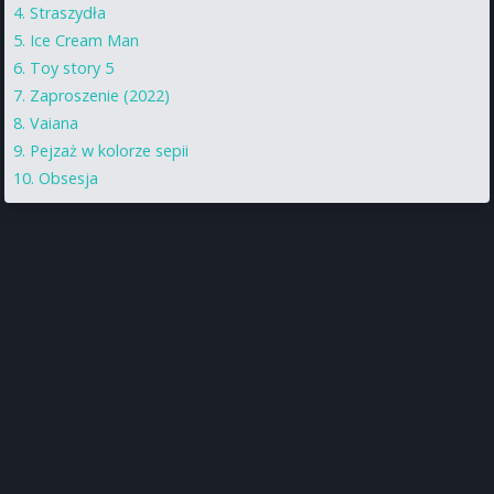
Straszydła
Ice Cream Man
Toy story 5
Zaproszenie (2022)
Vaiana
Pejzaż w kolorze sepii
Obsesja