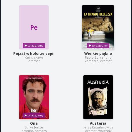
Pe
Pejzaż w kolorze sepii
Wielkie piękno
Kei Ishikawa
Paolo Sorrentino
dramat
komedia, dramat
Ona
Austeria
Spike Jonze
Jerzy Kawalerowicz
dramat, romans
dramat, wojenny