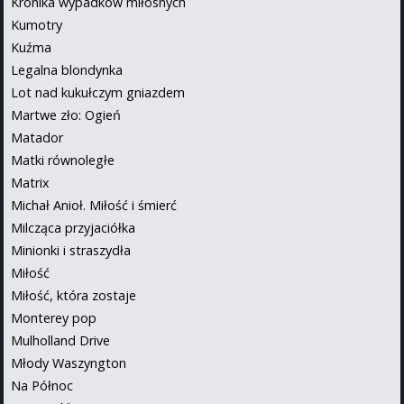
Kronika wypadków miłosnych
Kumotry
Kuźma
Legalna blondynka
Lot nad kukułczym gniazdem
Martwe zło: Ogień
Matador
Matki równoległe
Matrix
Michał Anioł. Miłość i śmierć
Milcząca przyjaciółka
Minionki i straszydła
Miłość
Miłość, która zostaje
Monterey pop
Mulholland Drive
Młody Waszyngton
Na Północ