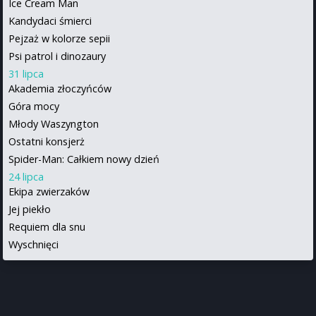
Ice Cream Man
Kandydaci śmierci
Pejzaż w kolorze sepii
Psi patrol i dinozaury
31 lipca
Akademia złoczyńców
Góra mocy
Młody Waszyngton
Ostatni konsjerż
Spider-Man: Całkiem nowy dzień
24 lipca
Ekipa zwierzaków
Jej piekło
Requiem dla snu
Wyschnięci