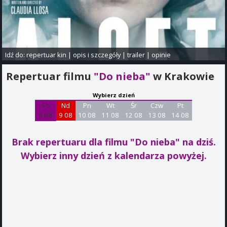
Idź do:
repertuar kin
|
opis i szczegóły
|
trailer
|
opinie
Repertuar filmu
"Do nieba"
w Krakowie
Wybierz dzień
Sb
Nd
Pn
Wt
Śr
Czw
Pt
8 08
9 08
10 08
11 08
12 08
13 08
14 08
Brak repertuaru dla filmu "Do nieba"
na dziś.
Wybierz inny dzień z kalendarza powyżej.