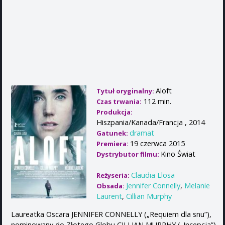
Aloft
Tytuł oryginalny:
112 min.
Czas trwania:
Produkcja:
Hiszpania/Kanada/Francja , 2014
dramat
Gatunek:
19 czerwca 2015
Premiera:
Kino Świat
Dystrybutor filmu:
Claudia Llosa
Reżyseria:
Jennifer Connelly
,
Melanie
Obsada:
Laurent
,
Cillian Murphy
Laureatka Oscara JENNIFER CONNELLY („Requiem dla snu”),
nominowany do Złotego Globu CILLIAN MURPHY („Incepcja”)