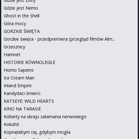
Gdzie jest Dory
Gdzie jest Nemo
Ghost in the Shell
Góra mocy
GORZKIE ŚWIĘTA
Gorzkie święta - przedpremiera (przegląd filmów Alm...
Grzesznicy
Hamnet
HISTORIE RÓWNOLEGŁE
Homo Sapiens
Ice Cream Man
Inland Empire
Kandydaci śmierci
KATSEYE: WILD HEARTS
KINO NA TARASIE
Kobiety na skraju załamania nerwowego
Kokuhō
Kopnęłabym cię, gdybym mogła