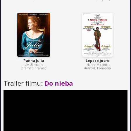
Panna Julia
Lepsze jutro
Liv Ullmann
Nanni Moretti
dramat, dramat
dramat, komedia
Trailer filmu:
Do nieba