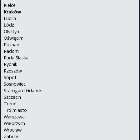
Kielce
Kraków
Lublin
Łódź
Olsztyn
Oświęcim
Poznań
Radom
Ruda Śląska
Rybnik
Rzeszów
Sopot
Sosnowiec
Starogard Gdański
Szczecin
Toruń
Trójmiasto
Warszawa
Wałbrzych
Wrocław
Zabrze