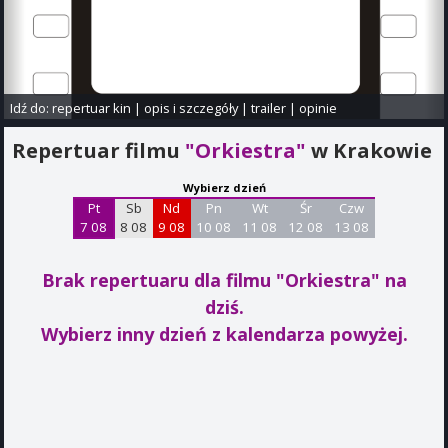
Idź do:
repertuar kin
|
opis i szczegóły
|
trailer
|
opinie
Repertuar filmu
"Orkiestra"
w Krakowie
Wybierz dzień
Pt
Sb
Nd
Pn
Wt
Śr
Czw
7 08
8 08
9 08
10 08
11 08
12 08
13 08
Brak repertuaru dla filmu "Orkiestra"
na
dziś.
Wybierz inny dzień z kalendarza powyżej.