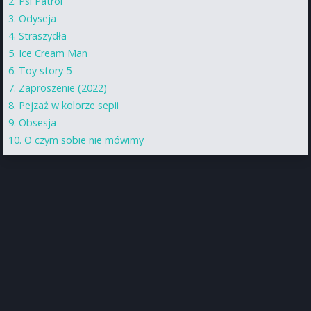
Psi Patrol
Odyseja
Straszydła
Ice Cream Man
Toy story 5
Zaproszenie (2022)
Pejzaż w kolorze sepii
Obsesja
O czym sobie nie mówimy