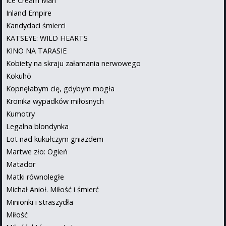
Ice Cream Man
Inland Empire
Kandydaci śmierci
KATSEYE: WILD HEARTS
KINO NA TARASIE
Kobiety na skraju załamania nerwowego
Kokuhō
Kopnęłabym cię, gdybym mogła
Kronika wypadków miłosnych
Kumotry
Legalna blondynka
Lot nad kukułczym gniazdem
Martwe zło: Ogień
Matador
Matki równoległe
Michał Anioł. Miłość i śmierć
Minionki i straszydła
Miłość