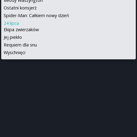
Młody Waszyngton
Ostatni konsjerż
Spider-Man: Całkiem nowy dzień
24 lipca
Ekipa zwierzaków
Jej piekło
Requiem dla snu
Wyschnięci