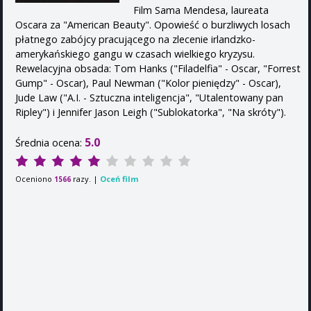
Film Sama Mendesa, laureata
Oscara za "American Beauty". Opowieść o burzliwych losach
płatnego zabójcy pracującego na zlecenie irlandzko-
amerykańskiego gangu w czasach wielkiego kryzysu.
Rewelacyjna obsada: Tom Hanks ("Filadelfia" - Oscar, "Forrest
Gump" - Oscar), Paul Newman ("Kolor pieniędzy" - Oscar),
Jude Law ("A.I. - Sztuczna inteligencja", "Utalentowany pan
Ripley") i Jennifer Jason Leigh ("Sublokatorka", "Na skróty").
5.0
Średnia ocena:
Oceniono
razy. |
Oceń film
1566