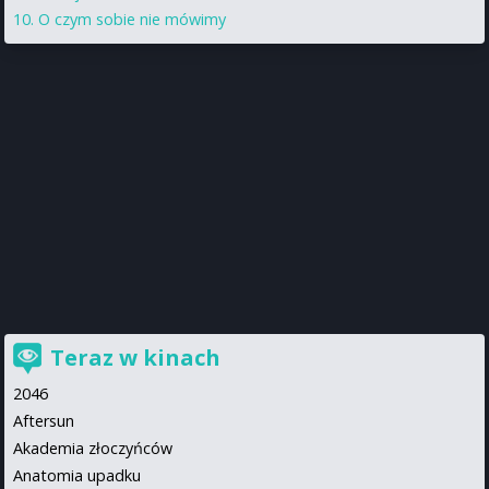
O czym sobie nie mówimy
Teraz w kinach
2046
Aftersun
Akademia złoczyńców
Anatomia upadku