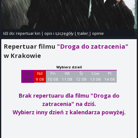
Idź do:
repertuar kin
|
opis i szczegóły
|
trailer
|
opinie
Repertuar filmu
"Droga do zatracenia"
w Krakowie
Wybierz dzień
Sb
Nd
Pn
Wt
Śr
Czw
Pt
8 08
9 08
10 08
11 08
12 08
13 08
14 08
Brak repertuaru dla filmu "Droga do
zatracenia"
na dziś.
Wybierz inny dzień z kalendarza powyżej.