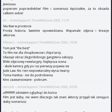
Jeeezuuu
popieram poprzedników! Film i scenariusz kipściutkie, za to obsada
calkiem sobie!
lm ---ActiveSupport::TimeWithZone 2002, 11:01
Siła tkwi w prostocie
Prosta historia. Swietnie opowiedziana. Wspaniale zdjecia i kreacje
aktorow.
Filmiarz ---ActiveSupport::TimeWithZone 2002, 10:58
Tom jest "the best"
To film nie dla chrupkowcow i chips'iarzy.
Ukazuje obraz zlego/dobrego gangstera-zabojcy.
Efekt zdjeciowy rewelacyjny. Najlepsza scena
- skoki kamery gdy po raz pierwszy pojawia sie
Jude Law. No i ten niepowtarzalny wyraz twarzy
Toma Hanksa - nie do podrobienia.
Kino zaawansowane - polecam.
darcioh ---ActiveSupport::TimeWithZone 2002, 20:56
uffffffffff zdołałem oglądnąć do końca
Film jest słaby, nie wiem dlaczego tak znani aktorzy przyjęli tak żenująco
słaby scenariusz