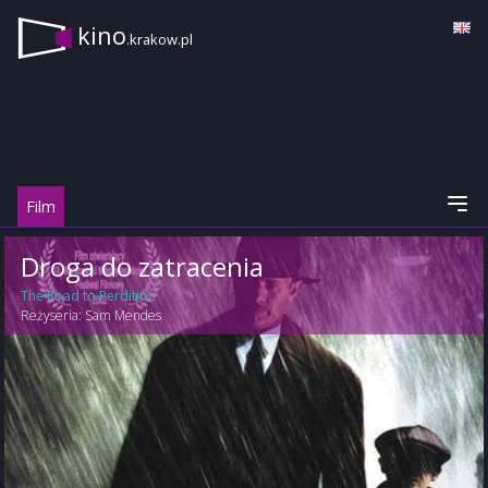
kino
.krakow.pl
Film
Droga do zatracenia
The Road to Perdition
Reżyseria:
Sam Mendes