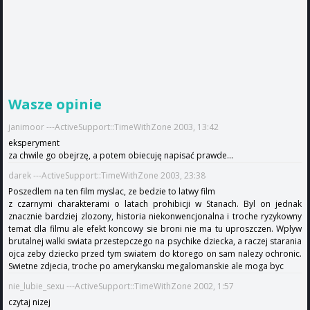
Wasze opinie
janimoor ---ActiveSupport::TimeWithZone 2003, 13:42
eksperyment
za chwile go obejrzę, a potem obiecuję napisać prawde...
darek ---ActiveSupport::TimeWithZone 2003, 23:38
Poszedlem na ten film myslac, ze bedzie to latwy film
z czarnymi charakterami o latach prohibicji w Stanach. Byl on jednak
znacznie bardziej zlozony, historia niekonwencjonalna i troche ryzykowny
temat dla filmu ale efekt koncowy sie broni nie ma tu uproszczen. Wplyw
brutalnej walki swiata przestepczego na psychike dziecka, a raczej starania
ojca zeby dziecko przed tym swiatem do ktorego on sam nalezy ochronic.
Swietne zdjecia, troche po amerykansku megalomanskie ale moga byc
nie_lubie_sexu ---ActiveSupport::TimeWithZone 2002, 1:57
czytaj nizej