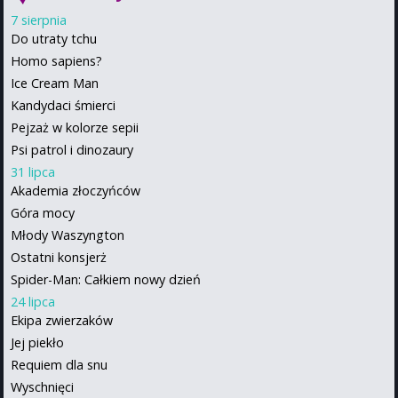
7 sierpnia
Do utraty tchu
Homo sapiens?
Ice Cream Man
Kandydaci śmierci
Pejzaż w kolorze sepii
Psi patrol i dinozaury
31 lipca
Akademia złoczyńców
Góra mocy
Młody Waszyngton
Ostatni konsjerż
Spider-Man: Całkiem nowy dzień
24 lipca
Ekipa zwierzaków
Jej piekło
Requiem dla snu
Wyschnięci