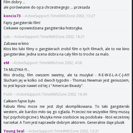
Film dobry ...
ale porównanie do ojca chrzestnegego ... przesada
koncio73
---ActiveSupport::TimeWithZone 2002, 13:27
Fajny gangsterski film!
Ciekawie opowiedziana gangsterska historyjka.
Luki ---ActiveSupport::TimeWithZone 2002, 18:21
Zabawa w kino
Ktos kto lubi filmy o gangsterach zrobil film o tych filmach, ale to nie kino
gangsterskie. Jedna scena dobra na caly film to troche za malo.
eM
---ActiveSupport::TimeWithZone 2002, 4:58
TA MUZYKA !!!...
Moi drodzy, film owszem swietny, ale ta muzyka! - R-E-W-E-L-A-C-J-A!!!
Slucham jej w kolko od dwoch tygodni - Thomas Newman jest geniuszem,
to jest lepsze nawet od tej z "American Beauty".
Poldi ---ActiveSupport::TimeWithZone 2002, 16:49
Całkiem fajnie było
Fabuła filmu może nie jest zbyt skomplikowana. To taki gangsterski
western, ale bardzo miło się go oglada. Przecież nie wszystkie filmy muszą
być psychologiczne:). Muzyka mnie osobiście się podobała - ktoś wcześniej
narzekał. A Tom jest naprawde dobrym aktorem. Generalnie daje plusik
Young Seal
---ActiveSupport::TimeWithZone 2002, 13:31