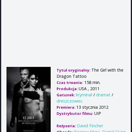
The Girl with the
Tytuł oryginalny:
Dragon Tattoo
158 min.
Czas trwania:
USA , 2011
Produkcja:
kryminał
/
dramat
/
Gatunek:
dreszczowiec
13 stycznia 2012
Premiera:
UIP
Dystrybutor filmu:
David Fincher
Reżyseria:
Rooney Mara
,
Daniel Craig
,