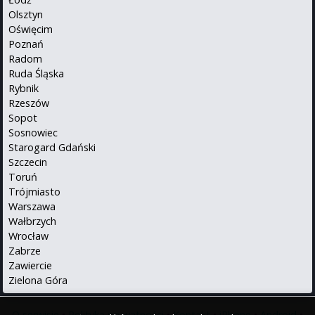
Olsztyn
Oświęcim
Poznań
Radom
Ruda Śląska
Rybnik
Rzeszów
Sopot
Sosnowiec
Starogard Gdański
Szczecin
Toruń
Trójmiasto
Warszawa
Wałbrzych
Wrocław
Zabrze
Zawiercie
Zielona Góra
O serwisie
•
Polityka prywatności
•
Kontakt
•
iPhone
•
Android
•