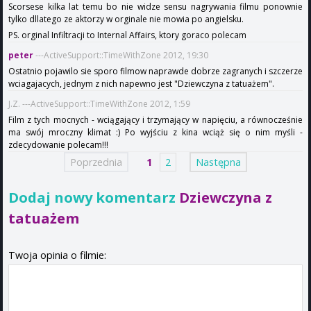
Scorsese kilka lat temu bo nie widze sensu nagrywania filmu ponownie
tylko dllatego ze aktorzy w orginale nie mowia po angielsku.
PS. orginal Infiltracji to Internal Affairs, ktory goraco polecam
peter
---ActiveSupport::TimeWithZone 2012, 19:30
Ostatnio pojawilo sie sporo filmow naprawde dobrze zagranych i szczerze
wciagajacych, jednym z nich napewno jest "Dziewczyna z tatuażem".
J.Z. ---ActiveSupport::TimeWithZone 2012, 1:59
Film z tych mocnych - wciągający i trzymający w napięciu, a równocześnie
ma swój mroczny klimat :) Po wyjściu z kina wciąż się o nim myśli -
zdecydowanie polecam!!!
Poprzednia
1
2
Następna
Dodaj nowy komentarz
Dziewczyna z
tatuażem
Twoja opinia o filmie: