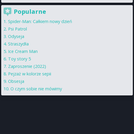
Popularne
Spider-Man: Całkiem nowy dzień
Psi Patrol
Odyseja
Straszydła
Ice Cream Man
Toy story 5
Zaproszenie (2022)
Pejzaż w kolorze sepii
Obsesja
O czym sobie nie mówimy