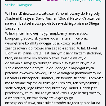
Obsada:
Stellan Skarsgard
W filmie „Dziewczyna z tatuażem”, nominowany do Nagrody
Akademii® reżyser David Fincher („Social Network”) przenosi
na ekran bestsellerową powieść szwedzkiego pisarza Stiega
Larssona.
W labiryncie filmowej intrygi znajdziemy morderstwo,
korupcję, głęboko skrywane rodzinne tajemnice oraz
wewnętrzne konflikty dwojga ludzi, którzy zostali
zaangażowani do rozwikłania zagadki sprzed 40 lat. Mikael
Blomkvist (Daniel Craig) jest znanym dziennikarzem śledczym,
który niesłusznie oskarżony o zniesławienie walczy o
odzyskanie swojego dobrego imienia. W tym trudnym dla
siebie momencie otrzymuje od jednego z najbogatszych
przemysłowców w Szwecji, Henrika Vangera (nominowany do
Oscara® Christopher Plummer), nietypowe zlecenie. Blomkvist
ma rozwikłać tajemnicę zniknięcia i śmierci, tak przynajmniej
sądzi Vanger, jego ukochanej bratanicy Harriet. Henrik jest
przekonany, że musiał za tym stać ktoś z jego licznej rodziny,
a dziennikarz, nieświadomy czekającego go
niebezpieczeństwa, ma szukać tropów tragedii sprzed lat na