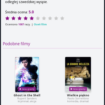
odległej szwedzkiej wyspie.
5.0
Średnia ocena:
Oceniono
razy. |
Oceń film
1087
Podobne filmy
Ghost in the Shell
Wielkie piękno
Rupert Sanders
Paolo Sorrentino
kryminał, akcja
komedia, dramat