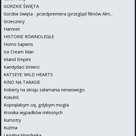
GORZKIE ŚWIĘTA
Gorzkie święta - przedpremiera (przegląd filmów Alm...
Grzesznicy
Hamnet
HISTORIE RÓWNOLEGŁE
Homo Sapiens
Ice Cream Man
Inland Empire
Kandydaci śmierci
KATSEYE: WILD HEARTS
KINO NA TARASIE
Kobiety na skraju załamania nerwowego
Kokuhō
Kopnęłabym cię, gdybym mogła
Kronika wypadków miłosnych
Kumotry
Kuźma
Legalna blondynka