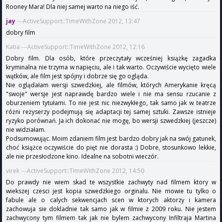
Rooney Mara! Dla niej samej warto na niego iść.
jay
---ActiveSupport::TimeWithZone 2012, 13:47
dobry film
Katia ---ActiveSupport::TimeWithZone 2012, 12:16
Dobry film. Dla osób, które przeczytały wcześniej książkę zagadka
kryminalna nie trzyma w napięciu, ale i tak warto. Oczywiście wycięto wiele
wątków, ale film jest spójny i dobrze się go ogląda.
Nie oglądałam wersji szwedzkiej, ale filmów, których Amerykanie kręcą
"swoje" wersje jest naprawdę bardzo wiele i nie ma sensu rzucanie z
oburzeniem tytułami. To nie jest nic niezwykłego, tak samo jak w teatrze
różni reżyserzy podejmują się adaptacji tej samej sztuki. Zawsze istnieje
ryzyko porównań. Ja ich dokonać nie mogę, bo wersji szwedzkiej (jeszcze)
nie widziałam.
Podsumowując. Moim zdaniem film jest bardzo dobry jak na swój gatunek,
choć książce oczywiście do pięt nie dorasta :) Dobre, stosunkowo lekkie,
ale nie przesłodzone kino. Idealne na sobotni wieczór.
virek ---ActiveSupport::TimeWithZone 2012, 14:50
Do prawdy nie wiem skad te wszystkie zachwyty nad filmem ktory w
wiekszej czesci jest kopia szwedzkiego orginalu. Nie mowie tu tylko o
fabule ale o calych sekwencjach scen w ktorych aktorzy i kamera
zachowuja sie dokladnie tak samo jak w filmie z 2009 roku. Nie jestem
zachwycony tym filmem tak jak nie bylem zachwycony Infiltraja Martina