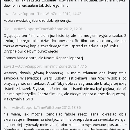
wiadomo jak zagadka zostanie rozwiązana. na dodatek świetna muzyka.
dawno nie widziałam tak dobrego filmu!
ew ---ActiveSupport::TimeWithZone 2012, 14:42
kopia szwedzkiej (bardzo dobrej) wersji...
Olo ---ActiveSupport::TimeWithZone 2012, 12:01
Oglądając ten film, znałem już historię, ale nie mogłem wyjść z szoku. Z
szoku, dlaczego takie dziwadło powstało. Bo film bardzo dobry, ale jest
toczka w toczkę kopią szwedzkiego filmu sprzed zaledwie 2 i pół roku.
Oryginałowi dałbym punkt więcej.
Rooney Mara dobra, ale Noomi Rapace lepsza :]
szwed ---ActiveSupport::TimeWithZone 2012, 17:15
Wszyscy chwalą gówną bohaterkę. A moim zdaniem ona kompletnie
zawiodła. W szwedzkiej wersji Lisbeth jest ciekawa i ma "coś" w sobie, co
przyciąga widza i ciekawi. A ta? Niby dobrze zagrana, ale brakuje tej iskry
Lisbeth z ksiażek. Stylizacja też niedobra. Lisbeth nie ma być piękna, ale też
nie ma byc brzydka. Reszta filmu ok, ale niczym lepsza o szwedzkiej wersji.
Maksymalnie 6/10.
So ---ActiveSupport::TimeWithZone 2012, 13:36
nie wiem, jak mozna (omojajac fabule rzecz jasna) okreslac obie
ekranizacje millenium za identyczne!!! nie przepadam za szwedzka wersja,
najbardziej irytowaly mnie zle (moim zdaniem) wykreowane postacie ->
Blomkvist i Lisbeth pozbawieni sa iskry, natomiast w hollywoodzkiej wersji