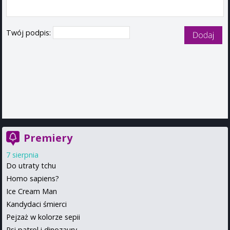
Twój podpis:
Premiery
7 sierpnia
Do utraty tchu
Homo sapiens?
Ice Cream Man
Kandydaci śmierci
Pejzaż w kolorze sepii
Psi patrol i dinozaury