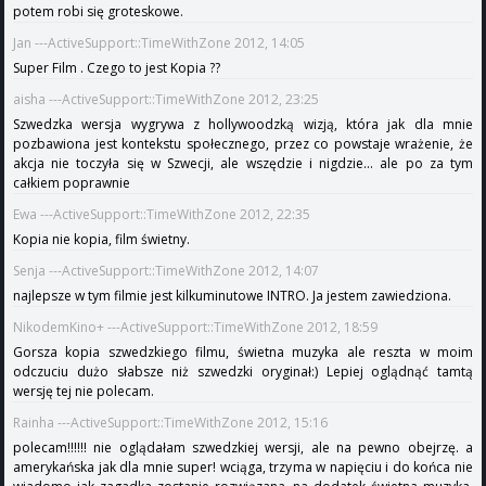
potem robi się groteskowe.
Jan ---ActiveSupport::TimeWithZone 2012, 14:05
Super Film . Czego to jest Kopia ??
aisha ---ActiveSupport::TimeWithZone 2012, 23:25
Szwedzka wersja wygrywa z hollywoodzką wizją, która jak dla mnie
pozbawiona jest kontekstu społecznego, przez co powstaje wrażenie, że
akcja nie toczyła się w Szwecji, ale wszędzie i nigdzie... ale po za tym
całkiem poprawnie
Ewa ---ActiveSupport::TimeWithZone 2012, 22:35
Kopia nie kopia, film świetny.
Senja ---ActiveSupport::TimeWithZone 2012, 14:07
najlepsze w tym filmie jest kilkuminutowe INTRO. Ja jestem zawiedziona.
NikodemKino+ ---ActiveSupport::TimeWithZone 2012, 18:59
Gorsza kopia szwedzkiego filmu, świetna muzyka ale reszta w moim
odczuciu dużo słabsze niż szwedzki oryginał:) Lepiej oglądnąć tamtą
wersję tej nie polecam.
Rainha ---ActiveSupport::TimeWithZone 2012, 15:16
polecam!!!!!! nie oglądałam szwedzkiej wersji, ale na pewno obejrzę. a
amerykańska jak dla mnie super! wciąga, trzyma w napięciu i do końca nie