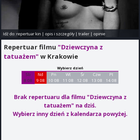
Idź do:
repertuar kin
|
opis i szczegóły
|
trailer
|
opinie
Repertuar filmu
"Dziewczyna z
tatuażem"
w Krakowie
Wybierz dzień
Sb
Nd
Pn
Wt
Śr
Czw
Pt
8 08
9 08
10 08
11 08
12 08
13 08
14 08
Brak repertuaru dla filmu "Dziewczyna z
tatuażem"
na dziś.
Wybierz inny dzień z kalendarza powyżej.