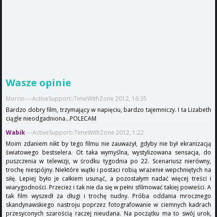
Wasze opinie
Morcin ---ActiveSupport::TimeWithZone 2012, 16:35
Bardzo dobry film, trzymający w napięciu, bardzo tajemniczy. I ta Lizabeth
ciągle nieodgadniona...POLECAM
Wabik
---ActiveSupport::TimeWithZone 2012, 1:22
Moim zdaniem nikt by tego filmu nie zauważył, gdyby nie był ekranizacją
światowego bestselera. Ot taka wymyślna, wystylizowana sensacja, do
puszczenia w telewizji, w środku tygodnia po 22. Scenariusz nierówny,
trochę niespójny. Niektóre wątki i postaci robią wrażenie wepchniętych na
siłę. Lepiej było je całkiem usunąć, a pozostałym nadać więcej treści i
wiarygodności. Przecież i tak nie da się w pełni sfilmować takiej powieści. A
tak film wyszedł za długi i trochę nudny. Próba oddania mrocznego
skandynawskiego nastroju poprzez fotografowanie w ciemnych kadrach
przesyconych szarością raczej nieudana. Na początku ma to swój urok,