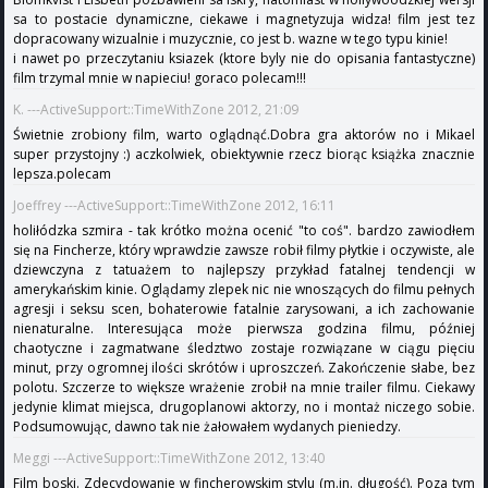
sa to postacie dynamiczne, ciekawe i magnetyzuja widza! film jest tez
dopracowany wizualnie i muzycznie, co jest b. wazne w tego typu kinie!
i nawet po przeczytaniu ksiazek (ktore byly nie do opisania fantastyczne)
film trzymal mnie w napieciu! goraco polecam!!!
K. ---ActiveSupport::TimeWithZone 2012, 21:09
Świetnie zrobiony film, warto oglądnąć.Dobra gra aktorów no i Mikael
super przystojny :) aczkolwiek, obiektywnie rzecz biorąc książka znacznie
lepsza.polecam
Joeffrey ---ActiveSupport::TimeWithZone 2012, 16:11
holiłódzka szmira - tak krótko można ocenić "to coś". bardzo zawiodłem
się na Fincherze, który wprawdzie zawsze robił filmy płytkie i oczywiste, ale
dziewczyna z tatuażem to najlepszy przykład fatalnej tendencji w
amerykańskim kinie. Oglądamy zlepek nic nie wnoszących do filmu pełnych
agresji i seksu scen, bohaterowie fatalnie zarysowani, a ich zachowanie
nienaturalne. Interesująca może pierwsza godzina filmu, później
chaotyczne i zagmatwane śledztwo zostaje rozwiązane w ciągu pięciu
minut, przy ogromnej ilości skrótów i uproszczeń. Zakończenie słabe, bez
polotu. Szczerze to większe wrażenie zrobił na mnie trailer filmu. Ciekawy
jedynie klimat miejsca, drugoplanowi aktorzy, no i montaż niczego sobie.
Podsumowując, dawno tak nie żałowałem wydanych pieniedzy.
Meggi ---ActiveSupport::TimeWithZone 2012, 13:40
Film boski. Zdecydowanie w fincherowskim stylu (m.in. długość). Poza tym