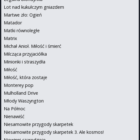
Lot nad kukułczym gniazdem
Martwe zło: Ogień
Matador
Matki równoległe
Matrix
Michał Anioł. Miłość i śmierć
Milcząca przyjaciółka
Minionki i straszydła
Miłość
Miłość, która zostaje
Monterey pop
Mulholland Drive
Młody Waszyngton
Na Północ
Nienawiść
Niesamowite przygody skarpetek
Niesamowite przygody skarpetek 3. Ale kosmos!
Niewinni czarodzieje