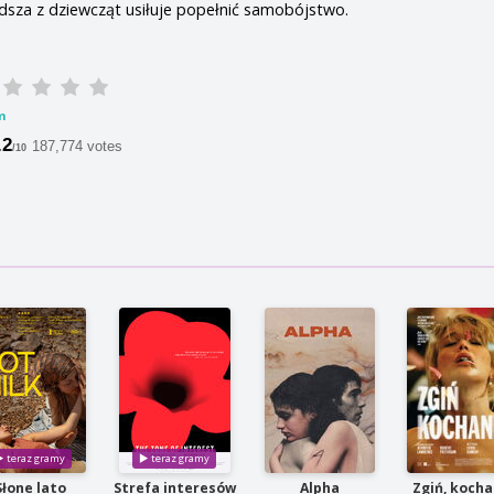
dsza z dziewcząt usiłuje popełnić samobójstwo.
m
.2
187,774 votes
/10
Słone lato
Strefa interesów
Alpha
Zgiń, kocha