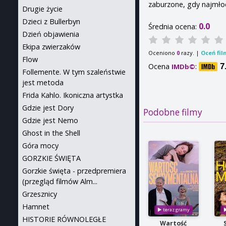
zaburzone, gdy najmło
Drugie życie
Dzieci z Bullerbyn
0.0
Średnia ocena:
Dzień objawienia
Ekipa zwierzaków
Oceniono
razy. |
Oceń fil
0
Flow
Ocena
:
7
IMDb©
Follemente. W tym szaleństwie
jest metoda
Frida Kahlo. Ikoniczna artystka
Gdzie jest Dory
Podobne filmy
Gdzie jest Nemo
Ghost in the Shell
Góra mocy
GORZKIE ŚWIĘTA
Gorzkie święta - przedpremiera
(przegląd filmów Alm...
Grzesznicy
Hamnet
HISTORIE RÓWNOLEGŁE
Wartość