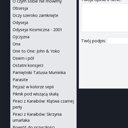
O czym sobie nie mówimy
Obsesja
Oczy szeroko zamknięte
Odyseja
Odyseja Kosmiczna - 2001
Ojczyzna
Twój podpis:
Ona
One to One: John & Yoko
Osiem i pół
Ostatni konsjerż
Pamiętniki Tatusia Muminka
Parasite
Pejzaż w kolorze sepii
Piknik pod wiszącą skałą
Piraci z Karaibów: Klątwa czarnej
perły
Piraci z Karaibów: Skrzynia
umarlaka
Powrót do przyszłości