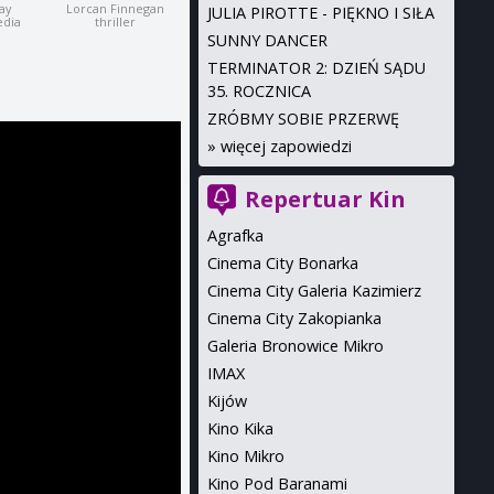
ay
Lorcan Finnegan
JULIA PIROTTE - PIĘKNO I SIŁA
edia
thriller
SUNNY DANCER
TERMINATOR 2: DZIEŃ SĄDU
35. ROCZNICA
ZRÓBMY SOBIE PRZERWĘ
»
więcej zapowiedzi
Repertuar Kin
Agrafka
Cinema City Bonarka
Cinema City Galeria Kazimierz
Cinema City Zakopianka
Galeria Bronowice Mikro
IMAX
Kijów
Kino Kika
Kino Mikro
Kino Pod Baranami