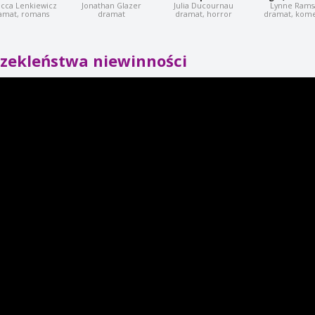
cca Lenkiewicz
Jonathan Glazer
Julia Ducournau
Lynne Rams
amat, romans
dramat
dramat, horror
dramat, kom
rzekleństwa niewinności