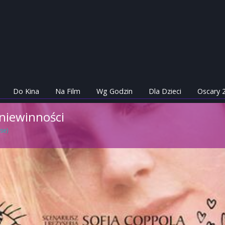
Do Kina
Na Film
Wg Godzin
Dla Dzieci
Oscary 
niewinności
se)