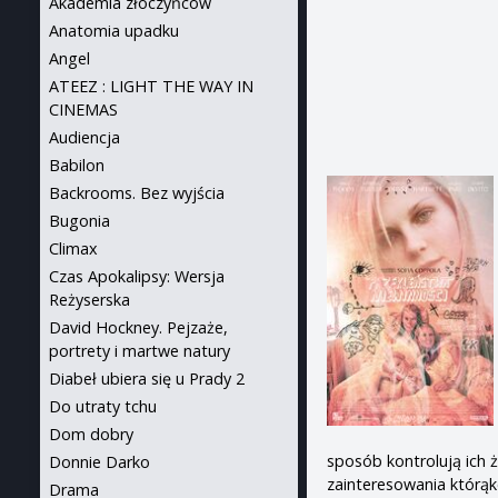
Akademia złoczyńców
Anatomia upadku
Angel
ATEEZ : LIGHT THE WAY IN
CINEMAS
Audiencja
Babilon
Backrooms. Bez wyjścia
Bugonia
Climax
Czas Apokalipsy: Wersja
Reżyserska
David Hockney. Pejzaże,
portrety i martwe natury
Diabeł ubiera się u Prady 2
Do utraty tchu
Dom dobry
sposób kontrolują ich 
Donnie Darko
zainteresowania którąk
Drama