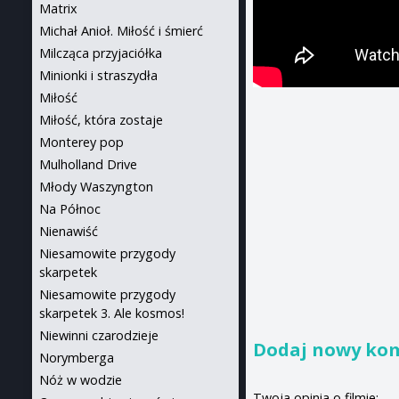
Matrix
Michał Anioł. Miłość i śmierć
Milcząca przyjaciółka
Minionki i straszydła
Miłość
Miłość, która zostaje
Monterey pop
Mulholland Drive
Młody Waszyngton
Na Północ
Nienawiść
Niesamowite przygody
skarpetek
Niesamowite przygody
skarpetek 3. Ale kosmos!
Niewinni czarodzieje
Dodaj nowy ko
Norymberga
Nóż w wodzie
Twoja opinia o filmie: