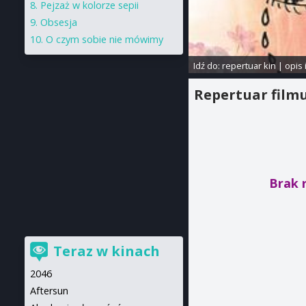
Pejzaż w kolorze sepii
Obsesja
O czym sobie nie mówimy
Idź do:
repertuar kin
|
opis 
Repertuar film
Brak 
Teraz w kinach
2046
Aftersun