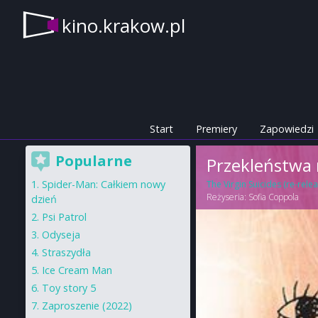
kino.krakow.pl
Start
Premiery
Zapowiedzi
Popularne
Przekleństwa 
Spider-Man: Całkiem nowy
The Virgin Suicides (re-relea
Reżyseria:
Sofia Coppola
dzień
Psi Patrol
Odyseja
Straszydła
Ice Cream Man
Toy story 5
Zaproszenie (2022)