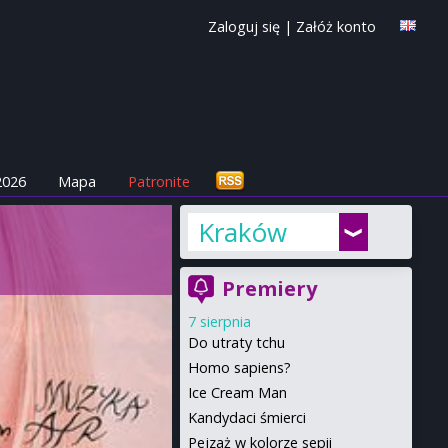
Zaloguj się
|
Załóż konto
2026
Mapa
Patronite
Kraków
Premiery
7 sierpnia
Do utraty tchu
Homo sapiens?
Ice Cream Man
Kandydaci śmierci
Pejzaż w kolorze sepii