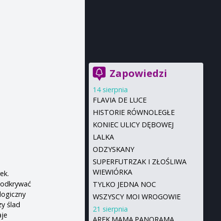
Zapowiedzi
14 sierpnia
FLAVIA DE LUCE
HISTORIE RÓWNOLEGŁE
KONIEC ULICY DĘBOWEJ
LALKA
ODZYSKANY
SUPERFUTRZAK I ZŁOŚLIWA
WIEWIÓRKA
ek.
ą odkrywać
TYLKO JEDNA NOC
ologiczny
WSZYSCY MOI WROGOWIE
zy ślad
21 sierpnia
aje
AREK.MAMA.PANORAMA