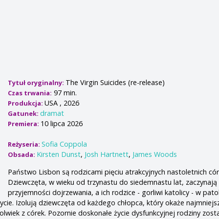
The Virgin Suicides (re-release)
Tytuł oryginalny:
97 min.
Czas trwania:
USA , 2026
Produkcja:
dramat
Gatunek:
10 lipca 2026
Premiera:
Sofia Coppola
Reżyseria:
Kirsten Dunst
,
Josh Hartnett
,
James Woods
Obsada:
Państwo Lisbon są rodzicami pięciu atrakcyjnych nastoletnich cór
Dziewczęta, w wieku od trzynastu do siedemnastu lat, zaczynaj
przyjemności dojrzewania, a ich rodzice - gorliwi katolicy - w pat
życie. Izolują dziewczęta od każdego chłopca, który okaże najmniejs
olwiek z córek. Pozornie doskonałe życie dysfunkcyjnej rodziny zost