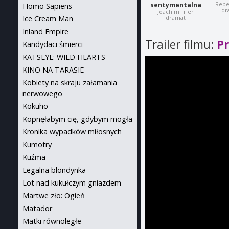
Rebe
sentymentalna
Homo Sapiens
dr
Joachim Trier
Ice Cream Man
dramat
Inland Empire
Trailer filmu:
P
Kandydaci śmierci
KATSEYE: WILD HEARTS
KINO NA TARASIE
Kobiety na skraju załamania
nerwowego
Kokuhō
Kopnęłabym cię, gdybym mogła
Kronika wypadków miłosnych
Kumotry
Kuźma
Legalna blondynka
Lot nad kukułczym gniazdem
Martwe zło: Ogień
Matador
Matki równoległe