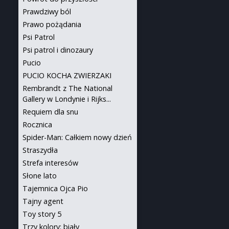
Prawdziwy ból
Prawo pożądania
Psi Patrol
Psi patrol i dinozaury
Pucio
PUCIO KOCHA ZWIERZAKI
Rembrandt z The National
Gallery w Londynie i Rijks...
Requiem dla snu
Rocznica
Spider-Man: Całkiem nowy dzień
Straszydła
Strefa interesów
Słone lato
Tajemnica Ojca Pio
Tajny agent
Toy story 5
Trzy kolory: biały