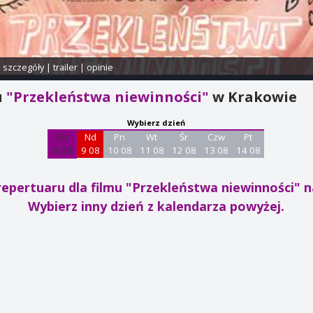
i szczegóły
|
trailer
|
opinie
u
"Przekleństwa niewinności"
w Krakowie
Wybierz dzień
Sb
Nd
Pn
Wt
Śr
Czw
Pt
8 08
9 08
10 08
11 08
12 08
13 08
14 08
repertuaru dla filmu "Przekleństwa niewinności"
n
Wybierz inny dzień z kalendarza powyżej.