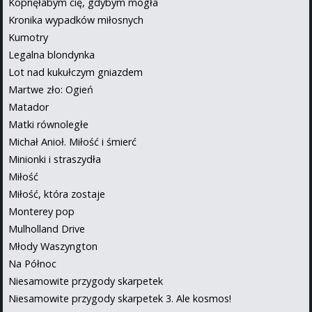
Kopnęłabym cię, gdybym mogła
Kronika wypadków miłosnych
Kumotry
Legalna blondynka
Lot nad kukułczym gniazdem
Martwe zło: Ogień
Matador
Matki równoległe
Michał Anioł. Miłość i śmierć
Minionki i straszydła
Miłość
Miłość, która zostaje
Monterey pop
Mulholland Drive
Młody Waszyngton
Na Północ
Niesamowite przygody skarpetek
Niesamowite przygody skarpetek 3. Ale kosmos!