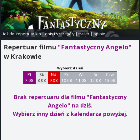
Idź do:
repertuar kin
|
opis i szczegóły
|
trailer
|
opinie
Repertuar filmu
"Fantastyczny Angelo"
w Krakowie
Wybierz dzień
Pt
Sb
Nd
Pn
Wt
Śr
Czw
7 08
8 08
9 08
10 08
11 08
12 08
13 08
Brak repertuaru dla filmu "Fantastyczny
Angelo"
na dziś.
Wybierz inny dzień z kalendarza powyżej.