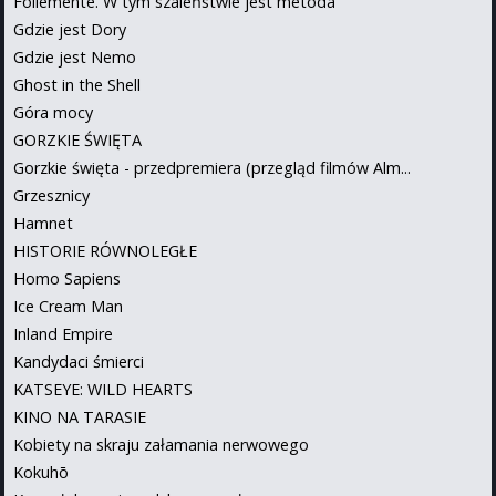
Follemente. W tym szaleństwie jest metoda
Gdzie jest Dory
Gdzie jest Nemo
Ghost in the Shell
Góra mocy
GORZKIE ŚWIĘTA
Gorzkie święta - przedpremiera (przegląd filmów Alm...
Grzesznicy
Hamnet
HISTORIE RÓWNOLEGŁE
Homo Sapiens
Ice Cream Man
Inland Empire
Kandydaci śmierci
KATSEYE: WILD HEARTS
KINO NA TARASIE
Kobiety na skraju załamania nerwowego
Kokuhō