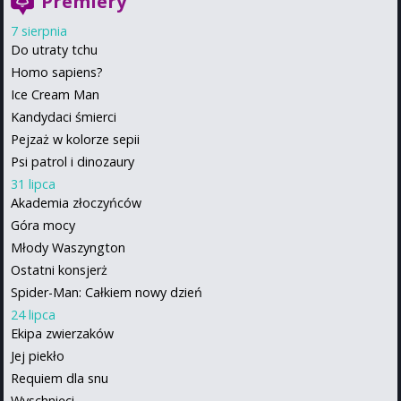
Premiery
7 sierpnia
Do utraty tchu
Homo sapiens?
Ice Cream Man
Kandydaci śmierci
Pejzaż w kolorze sepii
Psi patrol i dinozaury
31 lipca
Akademia złoczyńców
Góra mocy
Młody Waszyngton
Ostatni konsjerż
Spider-Man: Całkiem nowy dzień
24 lipca
Ekipa zwierzaków
Jej piekło
Requiem dla snu
Wyschnięci