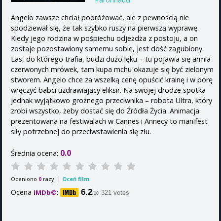
Angelo zawsze chciał podróżować, ale z pewnością nie
spodziewał się, że tak szybko ruszy na pierwszą wyprawę.
Kiedy jego rodzina w pośpiechu odjeżdża z postoju, a on
zostaje pozostawiony samemu sobie, jest dość zagubiony.
Las, do którego trafia, budzi dużo lęku – tu pojawia się armia
czerwonych mrówek, tam kupa mchu okazuje się być zielonym
stworem. Angelo chce za wszelką cenę opuścić krainę i w porę
wręczyć babci uzdrawiający eliksir. Na swojej drodze spotka
jednak wyjątkowo groźnego przeciwnika – robota Ultra, który
zrobi wszystko, żeby dostać się do Źródła Życia. Animacja
prezentowana na festiwalach w Cannes i Annecy to manifest
siły potrzebnej do przeciwstawienia się złu.
0.0
Średnia ocena:
Oceniono
razy. |
Oceń film
0
Ocena
:
6.2
IMDb©
321 votes
/10