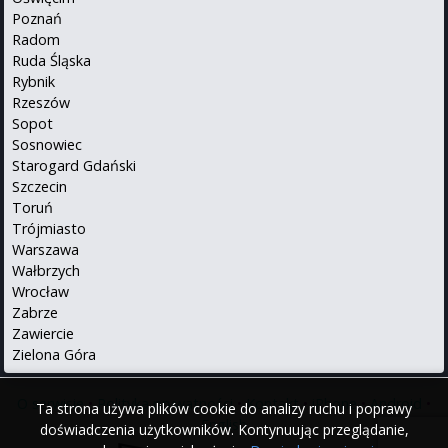
Poznań
Radom
Ruda Śląska
Rybnik
Rzeszów
Sopot
Sosnowiec
Starogard Gdański
Szczecin
Toruń
Trójmiasto
Warszawa
Wałbrzych
Wrocław
Zabrze
Zawiercie
Zielona Góra
O serwisie
•
Polityka prywatności
•
Kontakt
•
iPhone
•
Android
•
Ta strona używa plików cookie do analizy ruchu i poprawy
English
doświadczenia użytkowników. Kontynuując przeglądanie,