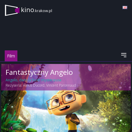
kino
.krakow.pl
Film
Fantastyczny Angelo
Angelo, dans la forêt mystérieuse
Reżyseria:
Alexis Ducord
,
Vincent Paronnaud