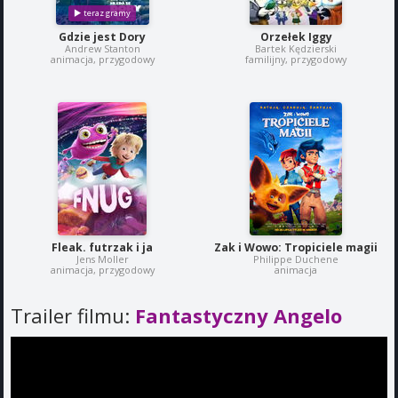
Gdzie jest Dory
Orzełek Iggy
Andrew Stanton
Bartek Kędzierski
animacja, przygodowy
familijny, przygodowy
Fleak. futrzak i ja
Zak i Wowo: Tropiciele magii
Jens Moller
Philippe Duchene
animacja, przygodowy
animacja
Trailer filmu:
Fantastyczny Angelo