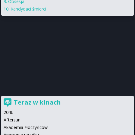
Obsesja
Kandydaci śmierci
Teraz w kinach
2046
Aftersun
Akademia złoczyńców
Anatomia upadku