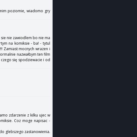
iednim poziomie, wiadomo gry
ec sie nie zawiodlem bo nie ma
ym na komiksie - ba! - tytul
!! Zamiast mocnych wrazen i
 Normalnie nazwałbym ten film
em czego się spodziewacie i od
samo zdarzenie z kilku ujec w
omiksie. Coz moge napisac -
a do glebszego zastanowienia.