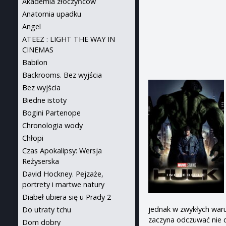
Akademia złoczyńców
Anatomia upadku
Angel
ATEEZ : LIGHT THE WAY IN
CINEMAS
Babilon
Backrooms. Bez wyjścia
Bez wyjścia
Biedne istoty
Bogini Partenope
Chronologia wody
Chłopi
Czas Apokalipsy: Wersja
Reżyserska
David Hockney. Pejzaże,
portrety i martwe natury
Diabeł ubiera się u Prady 2
jednak w zwykłych war
Do utraty tchu
zaczyna odczuwać nie
Dom dobry