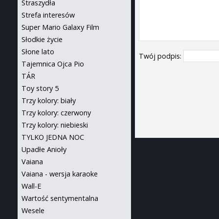
Straszydła
Strefa interesów
Super Mario Galaxy Film
Słodkie życie
Słone lato
Twój podpis:
Tajemnica Ojca Pio
TÁR
Toy story 5
Trzy kolory: biały
Trzy kolory: czerwony
Trzy kolory: niebieski
TYLKO JEDNA NOC
Upadłe Anioły
Vaiana
Vaiana - wersja karaoke
Wall-E
Wartość sentymentalna
Wesele