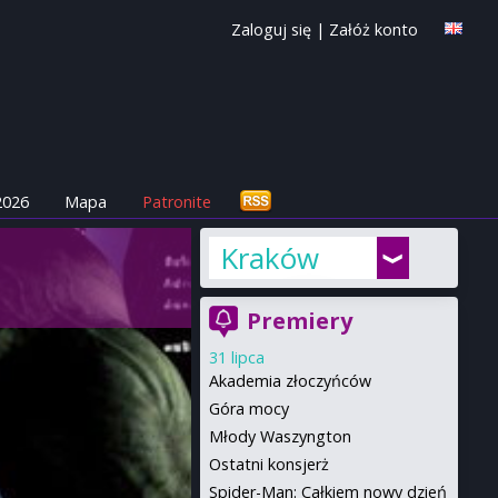
Zaloguj się
|
Załóż konto
2026
Mapa
Patronite
Kraków
Premiery
31 lipca
Akademia złoczyńców
Góra mocy
Młody Waszyngton
Ostatni konsjerż
Spider-Man: Całkiem nowy dzień