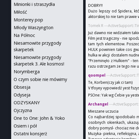
Minionki i straszydła
DOBRY!!
Dużo lepszy od Spidera, któ
Miłość
aktorskiej to nie tam prawie
Monterey pop
Tomek R ---ActiveSupport::T
Młody Waszyngton
Już dawno nie widziałem takie
Na Północ
Film jest tragiczny - nie spo
Niesamowite przygody
tam tych elementow. Poszedl
skarpetek
HULK powinien takie cos gw
hulka w akcji dostalem nudne
Niesamowite przygody
"Przeminęło z Hulkiem" - ten 
skarpetek 3. Ale kosmos!
razu ostrzegam że tego nie u
Norymberga
qoompel
---ActiveSupport:
O czym sobie nie mówimy
Te, Korben(czy jak ci tam)
Obsesja
V tfoyey vypowiedź yest fszy
Odyseja
PSOne: Yak wg Ćebie ya yest
ODZYSKANY
Archangel
---ActiveSupport
Ojczyzna
Mieszane uczucia
Co najbardziej spodobalo mi 
One to One: John & Yoko
osobnych okienkach, ukazuj
Osiem i pół
dobry pomysl- chociaz nie 
Ostatni konsjerż
Muzyka- piekna, refleksyjna,