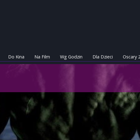
Do Kina
Na Film
Wg Godzin
Dla Dzieci
Oscary 