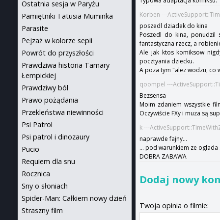
Typowa adaptacja komiksu.
Ostatnia sesja w Paryżu
Korben ---ActiveSupport::Ti
Pamiętniki Tatusia Muminka
poszedl dziadek do kina
Parasite
Poszedl do kina, ponudzil s
Pejzaż w kolorze sepii
fantastyczna rzecz, a robien
Powrót do przyszłości
Ale jak ktos komiksow nigdy
pocztyania dziecku.
Prawdziwa historia Tamary
A poza tym "alez wodzu, co 
Łempickiej
qoompel ---ActiveSupport::
Prawdziwy ból
Bezsensa
Prawo pożądania
Moim zdaniem wszystkie fi
Przekleństwa niewinności
Oczywiście FXy i muza są supe
Psi Patrol
k ---ActiveSupport::TimeWit
Psi patrol i dinozaury
naprawde fajny...
... pod warunkiem ze oglada
Pucio
DOBRA ZABAWA
Requiem dla snu
Rocznica
Dodaj nowy ko
Sny o słoniach
Spider-Man: Całkiem nowy dzień
Twoja opinia o filmie:
Straszny film