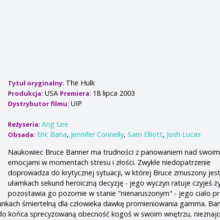
The Hulk
Tytuł oryginalny:
USA
18 lipca 2003
Produkcja:
Premiera:
UIP
Dystrybutor filmu:
Ang Lee
Reżyseria:
Eric Bana
,
Jennifer Connelly
,
Sam Elliott
,
Josh Lucas
Obsada:
Naukowiec Bruce Banner ma trudności z panowaniem nad swoim
emocjami w momentach stresu i złości. Zwykłe niedopatrzenie
doprowadza do krytycznej sytuacji, w której Bruce zmuszony jes
ułamkach sekund heroiczną decyzję - jego wyczyn ratuje czyjeś ży
pozostawia go pozornie w stanie "nienaruszonym" - jego ciało p
unkach śmiertelną dla człowieka dawkę promieniowania gamma. Ba
 do końca sprecyzowaną obecność kogoś w swoim wnętrzu, niezna