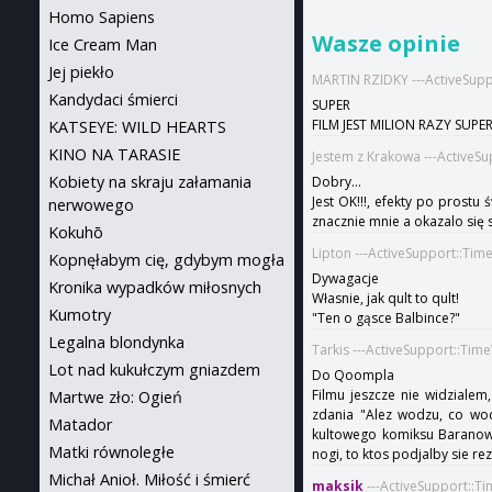
Homo Sapiens
Wasze opinie
Ice Cream Man
Jej piekło
MARTIN RZIDKY ---ActiveSup
Kandydaci śmierci
SUPER
FILM JEST MILION RAZY SUPE
KATSEYE: WILD HEARTS
KINO NA TARASIE
Jestem z Krakowa ---ActiveS
Kobiety na skraju załamania
Dobry...
Jest OK!!!, efekty po prost
nerwowego
znacznie mnie a okazalo się s
Kokuhō
Lipton ---ActiveSupport::Ti
Kopnęłabym cię, gdybym mogła
Dywagacje
Kronika wypadków miłosnych
Własnie, jak qult to qult!
Kumotry
"Ten o gąsce Balbince?"
Legalna blondynka
Tarkis ---ActiveSupport::Tim
Lot nad kukułczym gniazdem
Do Qoompla
Filmu jeszcze nie widzialem
Martwe zło: Ogień
zdania "Alez wodzu, co wod
Matador
kultowego komiksu Baranows
Matki równoległe
nogi, to ktos podjalby sie re
Michał Anioł. Miłość i śmierć
maksik
---ActiveSupport::T