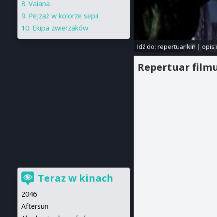
Vaiana
Pejzaż w kolorze sepii
Ekipa zwierzaków
Idź do:
repertuar kin
|
opis 
Repertuar film
Teraz w kinach
2046
Aftersun