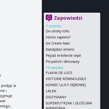
Zapowiedzi
7 sierpnia
Do utraty tchu
Homo sapiens?
Ice Cream Man
Kandydaci śmierci
Pejzaż w kolorze sepii
Psi patrol i dinozaury
14 sierpnia
FLAVIA DE LUCE
i
HISTORIE RÓWNOLEGŁE
KONIEC ULICY DĘBOWEJ
t podjąć w
cie i
LALKA
rzyjmuje
ODZYSKANY
nner
SUPERFUTRZAK I ZŁOŚLIWA
jomego,
WIEWIÓRKA