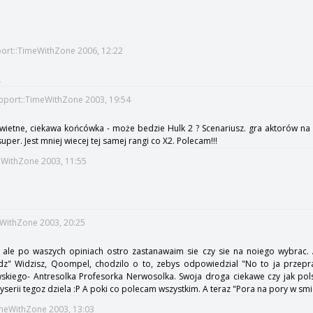
port::TimeWithZone 2006, 12:22
R
upport::TimeWithZone 2003, 19:54
u świetne, ciekawa końcówka - może bedzie Hulk 2 ? Scenariusz. gra aktorów n
uper. Jest mniej wiecej tej samej rangi co X2. Polecam!!!
meWithZone 2003, 11:55
eWithZone 2003, 20:25
, ale po waszych opiniach ostro zastanawaim sie czy sie na noiego wybrac.
z" Widzisz, Qoompel, chodzilo o to, zebys odpowiedzial "No to ja przepr
kiego- Antresolka Profesorka Nerwosolka. Swoja droga ciekawe czy jak pols
zyserii tegoz dziela :P A poki co polecam wszystkim. A teraz "Pora na pory w smi
imeWithZone 2003, 13:03