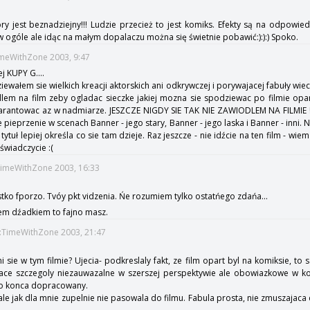
ry jest beznadziejny!!! Ludzie przecież to jest komiks. Efekty są na odpow
 w ogóle ale idąc na małym dopalaczu można się świetnie pobawić:):):) Spoko.
imeWithZone 2003, 9:47
j KUPY G....
dziewałem sie wielkich kreacji aktorskich ani odkrywczej i porywajacej fabuły wi
em na film zeby ogladac sieczke jakiej mozna sie spodziewac po filmie opart
arantowac az w nadmiarze. JESZCZE NIGDY SIE TAK NIE ZAWIODLEM NA FILMIE !
 pieprzenie w scenach Banner - jego stary, Banner - jego laska i Banner - inni.
tytuł lepiej określa co sie tam dzieje. Raz jeszcze - nie idźcie na ten film - wi
świadczycie :(
:TimeWithZone 2003, 16:33
stko fporzo. Tvóy pkt vidzenia. Ńe rozumiem tylko ostatńego zdańa...
em dźadkiem to fajno masz.
::TimeWithZone 2003, 21:47
sie w tym filmie? Ujecia- podkreslaly fakt, ze film opart byl na komiksie, to 
ace szczegoly niezauwazalne w szerszej perspektywie ale obowiazkowe w k
do konca dopracowany.
 ale jak dla mnie zupelnie nie pasowala do filmu. Fabula prosta, nie zmuszajac