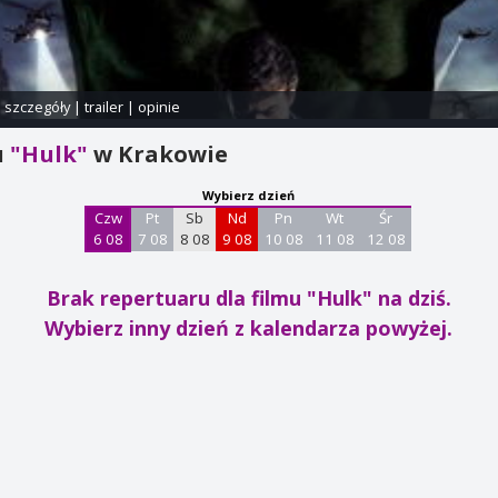
i szczegóły
|
trailer
|
opinie
u
"Hulk"
w Krakowie
Wybierz dzień
Czw
Pt
Sb
Nd
Pn
Wt
Śr
6 08
7 08
8 08
9 08
10 08
11 08
12 08
Brak repertuaru dla filmu "Hulk"
na dziś.
Wybierz inny dzień z kalendarza powyżej.