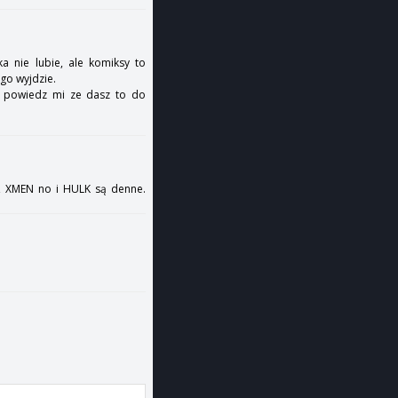
ka nie lubie, ale komiksy to
ego wyjdzie.
a i powiedz mi ze dasz to do
, XMEN no i HULK są denne.