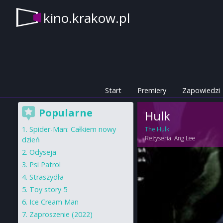
kino.krakow.pl
Start
Premiery
Zapowiedzi
Popularne
Hulk
Spider-Man: Całkiem nowy
The Hulk
Reżyseria:
Ang Lee
dzień
Odyseja
Psi Patrol
Straszydła
Toy story 5
Ice Cream Man
Zaproszenie (2022)