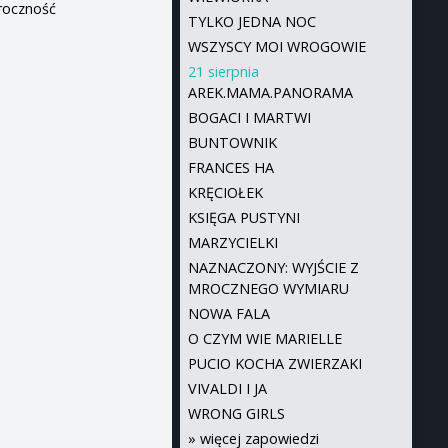
mroczność
TYLKO JEDNA NOC
WSZYSCY MOI WROGOWIE
21 sierpnia
AREK.MAMA.PANORAMA
BOGACI I MARTWI
BUNTOWNIK
FRANCES HA
KRĘCIOŁEK
KSIĘGA PUSTYNI
MARZYCIELKI
NAZNACZONY: WYJŚCIE Z
MROCZNEGO WYMIARU
NOWA FALA
O CZYM WIE MARIELLE
PUCIO KOCHA ZWIERZAKI
VIVALDI I JA
WRONG GIRLS
»
więcej zapowiedzi