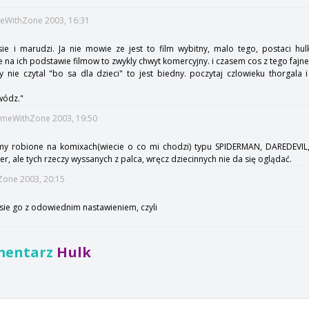
meWithZone 2003, 16:31
ie i marudzi. Ja nie mowie ze jest to film wybitny, malo tego, postaci hul
ie na ich podstawie filmow to zwykly chwyt komercyjny. i czasem cos z tego fajn
 nie czytal "bo sa dla dzieci" to jest biedny. poczytaj czlowieku thorgal
wódz."
TimeWithZone 2003, 19:50
lmy robione na komixach(wiecie o co mi chodzi) typu SPIDERMAN, DAREDEVIL
r, ale tych rzeczy wyssanych z palca, wręcz dziecinnych nie da się oglądać.
hZone 2003, 20:15
 sie go z odowiednim nastawieniem, czyli
mentarz
Hulk