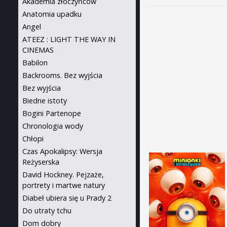
Akademia złoczyńców
Anatomia upadku
Angel
ATEEZ : LIGHT THE WAY IN
CINEMAS
Babilon
Backrooms. Bez wyjścia
Bez wyjścia
Biedne istoty
Bogini Partenope
Chronologia wody
Chłopi
Czas Apokalipsy: Wersja
Reżyserska
David Hockney. Pejzaże,
portrety i martwe natury
Diabeł ubiera się u Prady 2
Do utraty tchu
Dom dobry