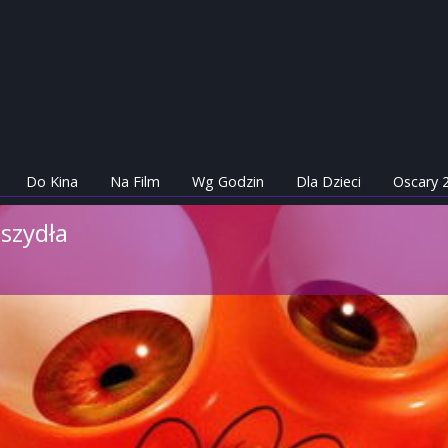
Do Kina
Na Film
Wg Godzin
Dla Dzieci
Oscary 
aszydła