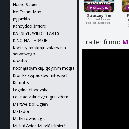
Homo Sapiens
Ice Cream Man
Straszny film
P
Jej piekło
Michael Tiddes
horror, komedia
Kandydaci śmierci
KATSEYE: WILD HEARTS
Trailer filmu:
Mi
KINO NA TARASIE
Kobiety na skraju załamania
nerwowego
Kokuhō
Kopnęłabym cię, gdybym mogła
Kronika wypadków miłosnych
Kumotry
Legalna blondynka
Lot nad kukułczym gniazdem
Martwe zło: Ogień
Matador
Matki równoległe
Michał Anioł. Miłość i śmierć