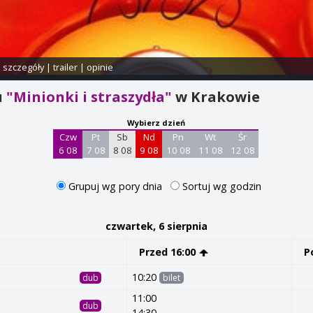
i szczegóły
|
trailer
|
opinie
u
"Minionki i straszydła"
w Krakowie
Wybierz dzień
Czw
Pt
Sb
Nd
Pn
Wt
Śr
6 08
7 08
8 08
9 08
10 08
11 08
12 08
Grupuj wg pory dnia
Sortuj wg godzin
czwartek, 6 sierpnia
Przed 16:00
P
10:20
dub
bilet
11:00
dub
14:30