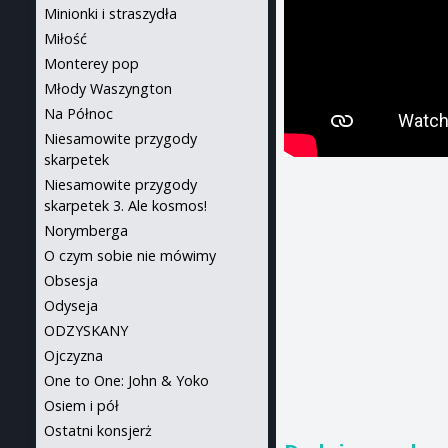
Minionki i straszydła
Miłość
Monterey pop
Młody Waszyngton
Na Północ
Niesamowite przygody
skarpetek
Niesamowite przygody
skarpetek 3. Ale kosmos!
Norymberga
O czym sobie nie mówimy
Obsesja
Odyseja
ODZYSKANY
Ojczyzna
One to One: John & Yoko
Osiem i pół
Ostatni konsjerż