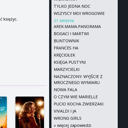
TYLKO JEDNA NOC
WSZYSCY MOI WROGOWIE
ć księżyc.
21 sierpnia
AREK.MAMA.PANORAMA
BOGACI I MARTWI
BUNTOWNIK
FRANCES HA
KRĘCIOŁEK
KSIĘGA PUSTYNI
MARZYCIELKI
NAZNACZONY: WYJŚCIE Z
MROCZNEGO WYMIARU
NOWA FALA
O CZYM WIE MARIELLE
PUCIO KOCHA ZWIERZAKI
VIVALDI I JA
WRONG GIRLS
»
więcej zapowiedzi