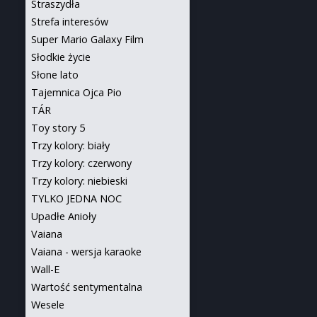
Straszydła
Strefa interesów
Super Mario Galaxy Film
Słodkie życie
Słone lato
Tajemnica Ojca Pio
TÁR
Toy story 5
Trzy kolory: biały
Trzy kolory: czerwony
Trzy kolory: niebieski
TYLKO JEDNA NOC
Upadłe Anioły
Vaiana
Vaiana - wersja karaoke
Wall-E
Wartość sentymentalna
Wesele