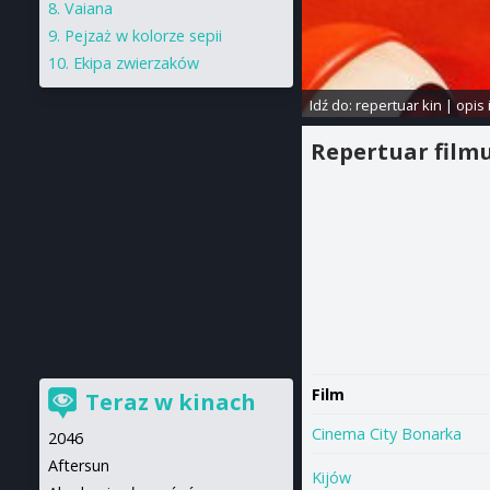
Vaiana
Pejzaż w kolorze sepii
Ekipa zwierzaków
Idź do:
repertuar kin
|
opis 
Repertuar film
Film
Teraz w kinach
Cinema City Bonarka
2046
Aftersun
Kijów