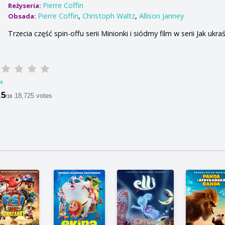
Pierre Coffin
Reżyseria:
Pierre Coffin
,
Christoph Waltz
,
Allison Janney
Obsada:
Trzecia część spin-offu serii Minionki i siódmy film w serii Jak ukraś
m
.5
18,725 votes
/10