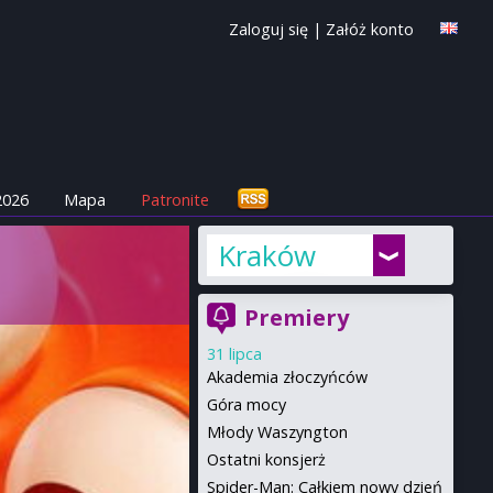
Zaloguj się
|
Załóż konto
2026
Mapa
Patronite
Kraków
Premiery
31 lipca
Akademia złoczyńców
Góra mocy
Młody Waszyngton
Ostatni konsjerż
Spider-Man: Całkiem nowy dzień