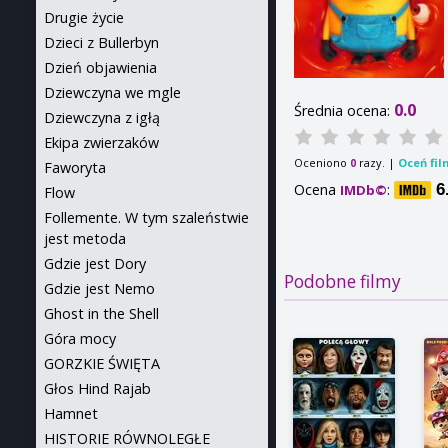
Drugie życie
Dzieci z Bullerbyn
Dzień objawienia
Dziewczyna we mgle
0.0
Średnia ocena:
Dziewczyna z igłą
Ekipa zwierzaków
Oceniono
razy. |
Oceń fil
0
Faworyta
Ocena
:
6
IMDb©
Flow
Follemente. W tym szaleństwie
jest metoda
Gdzie jest Dory
Podobne filmy
Gdzie jest Nemo
Ghost in the Shell
Góra mocy
GORZKIE ŚWIĘTA
Głos Hind Rajab
Hamnet
HISTORIE RÓWNOLEGŁE