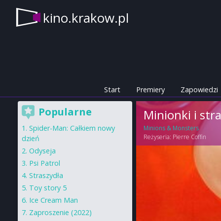
kino.krakow.pl
Start
Premiery
Zapowiedzi
Popularne
Minionki i str
Spider-Man: Całkiem nowy
Minions & Monsters
Reżyseria:
Pierre Coffin
dzień
Odyseja
Psi Patrol
Straszydła
Toy story 5
Ice Cream Man
Zaproszenie (2022)