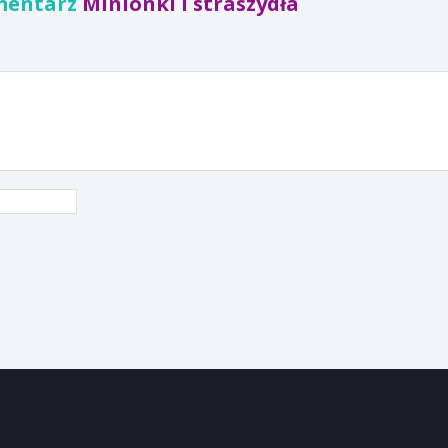
mentarz
Minionki i straszydła