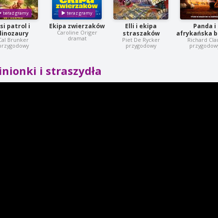
si patrol i
Ekipa zwierzaków
Elli i ekipa
Panda i
Caroline Origer
dinozaury
straszaków
afrykańska 
dramat
Cal Brunker
Piet De Rycker
Richard Cla
przygodowy
przygodowy
przygodow
nionki i straszydła