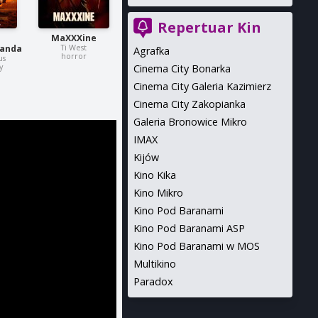
Repertuar Kin
MaXXXine
Ti West
banda
Agrafka
horror
us
y
Cinema City Bonarka
Cinema City Galeria Kazimierz
Cinema City Zakopianka
Galeria Bronowice Mikro
IMAX
Kijów
Kino Kika
Kino Mikro
Kino Pod Baranami
Kino Pod Baranami ASP
Kino Pod Baranami w MOS
Multikino
Paradox