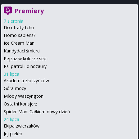
Premiery
7 sierpnia
Do utraty tchu
Homo sapiens?
Ice Cream Man
Kandydaci śmierci
Pejzaż w kolorze sepii
Psi patrol i dinozaury
31 lipca
Akademia złoczyńców
Góra mocy
Młody Waszyngton
Ostatni konsjerż
Spider-Man: Całkiem nowy dzień
24 lipca
Ekipa zwierzaków
Jej piekło