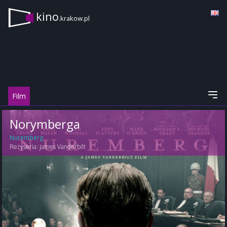
kino
.krakow.pl
Film
Norymberga
Nuremberg
Reżyseria:
James Vanderbilt