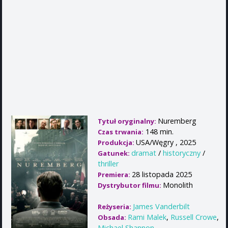
Nuremberg
Tytuł oryginalny:
148 min.
Czas trwania:
USA/Węgry , 2025
Produkcja:
dramat
/
historyczny
/
Gatunek:
thriller
28 listopada 2025
Premiera:
Monolith
Dystrybutor filmu:
James Vanderbilt
Reżyseria:
Rami Malek
,
Russell Crowe
,
Obsada:
Michael Shannon