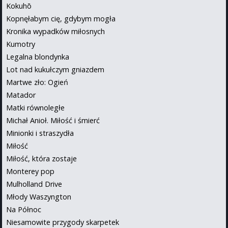
Kokuhō
Kopnęłabym cię, gdybym mogła
Kronika wypadków miłosnych
Kumotry
Legalna blondynka
Lot nad kukułczym gniazdem
Martwe zło: Ogień
Matador
Matki równoległe
Michał Anioł. Miłość i śmierć
Minionki i straszydła
Miłość
Miłość, która zostaje
Monterey pop
Mulholland Drive
Młody Waszyngton
Na Północ
Niesamowite przygody skarpetek