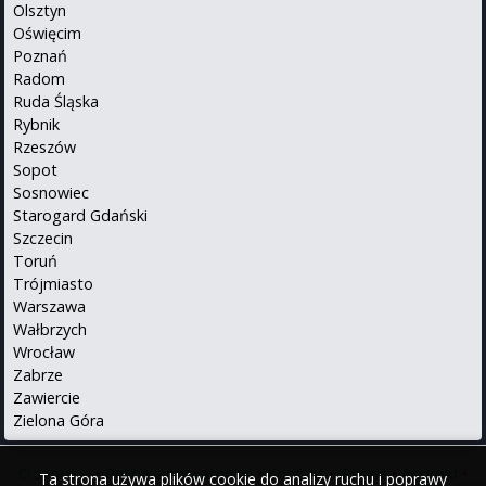
Olsztyn
Oświęcim
Poznań
Radom
Ruda Śląska
Rybnik
Rzeszów
Sopot
Sosnowiec
Starogard Gdański
Szczecin
Toruń
Trójmiasto
Warszawa
Wałbrzych
Wrocław
Zabrze
Zawiercie
Zielona Góra
O serwisie
•
Polityka prywatności
•
Kontakt
•
iPhone
•
Android
•
Ta strona używa plików cookie do analizy ruchu i poprawy