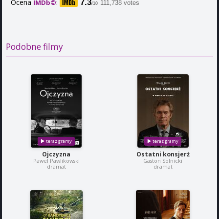
Ocena
:
7.3
IMDb©
111,738 votes
/10
Podobne filmy
Ojczyzna
Ostatni konsjerż
Pawel Pawlikowski
Gaston Solnicki
dramat
dramat