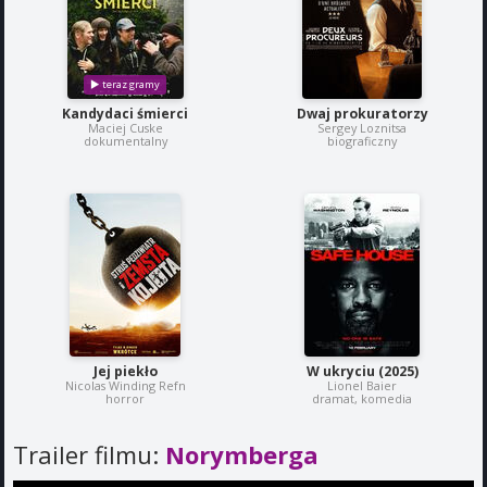
Kandydaci śmierci
Dwaj prokuratorzy
Maciej Cuske
Sergey Loznitsa
dokumentalny
biograficzny
Jej piekło
W ukryciu (2025)
Nicolas Winding Refn
Lionel Baier
horror
dramat, komedia
Trailer filmu:
Norymberga