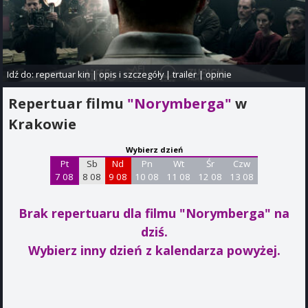
Idź do:
repertuar kin
|
opis i szczegóły
|
trailer
|
opinie
Repertuar filmu
"Norymberga"
w
Krakowie
Wybierz dzień
Pt
Sb
Nd
Pn
Wt
Śr
Czw
7 08
8 08
9 08
10 08
11 08
12 08
13 08
Brak repertuaru dla filmu "Norymberga"
na
dziś.
Wybierz inny dzień z kalendarza powyżej.