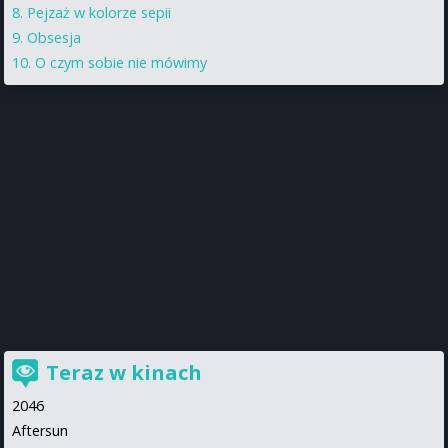
Pejzaż w kolorze sepii
Obsesja
O czym sobie nie mówimy
Teraz w kinach
2046
Aftersun