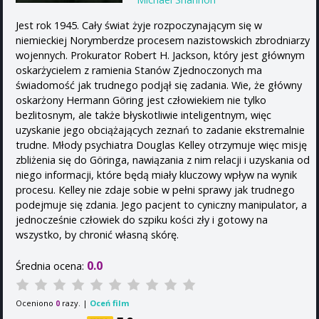
Jest rok 1945. Cały świat żyje rozpoczynającym się w
niemieckiej Norymberdze procesem nazistowskich zbrodniarzy
wojennych. Prokurator Robert H. Jackson, który jest głównym
oskarżycielem z ramienia Stanów Zjednoczonych ma
świadomość jak trudnego podjął się zadania. Wie, że główny
oskarżony Hermann Göring jest człowiekiem nie tylko
bezlitosnym, ale także błyskotliwie inteligentnym, więc
uzyskanie jego obciążających zeznań to zadanie ekstremalnie
trudne. Młody psychiatra Douglas Kelley otrzymuje więc misję
zbliżenia się do Göringa, nawiązania z nim relacji i uzyskania od
niego informacji, które będą miały kluczowy wpływ na wynik
procesu. Kelley nie zdaje sobie w pełni sprawy jak trudnego
podejmuje się zdania. Jego pacjent to cyniczny manipulator, a
jednocześnie człowiek do szpiku kości zły i gotowy na
wszystko, by chronić własną skórę.
0.0
Średnia ocena:
Oceniono
razy. |
Oceń film
0