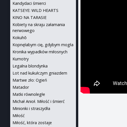
Kandydaci śmierci
KATSEYE: WILD HEARTS
KINO NA TARASIE
Kobiety na skraju załamania
nerwowego
Kokuhō
Kopnęłabym cię, gdybym mogła
Kronika wypadków miłosnych
Kumotry
Legalna blondynka
Lot nad kukułczym gniazdem
Martwe zło: Ogień
Matador
Matki równoległe
Michał Anioł. Miłość i śmierć
Minionki i straszydła
Miłość
Miłość, która zostaje