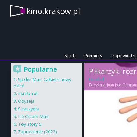
kino.krakow.pl
Start
Premiery
Zapowiedzi
Popularne
Piłkarzyki roz
Spider-Man: Całkiem nowy
Foosball
Reżyseria:
Juan Jose Campane
dzień
Psi Patrol
Odyseja
Straszydła
Ice Cream Man
Toy story 5
Zaproszenie (2022)