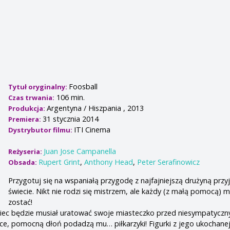
Foosball
Tytuł oryginalny:
106 min.
Czas trwania:
Argentyna / Hiszpania , 2013
Produkcja:
31 stycznia 2014
Premiera:
ITI Cinema
Dystrybutor filmu:
Juan Jose Campanella
Reżyseria:
Rupert Grint
,
Anthony Head
,
Peter Serafinowicz
Obsada:
Przygotuj się na wspaniałą przygodę z najfajniejszą drużyną przyj
świecie. Nikt nie rodzi się mistrzem, ale każdy (z małą pomocą) 
zostać!
piec będzie musiał uratować swoje miasteczko przed niesympatycz
Ace, pomocną dłoń podadzą mu… piłkarzyki! Figurki z jego ukochanej