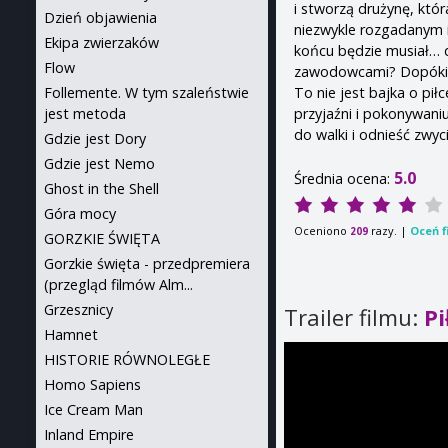
i stworzą drużynę, któ
Dzień objawienia
niezwykle rozgadanym i
Ekipa zwierzaków
końcu będzie musiał… d
Flow
zawodowcami? Dopóki p
To nie jest bajka o pił
Follemente. W tym szaleństwie
przyjaźni i pokonywaniu
jest metoda
do walki i odnieść zwyc
Gdzie jest Dory
Gdzie jest Nemo
5.0
Średnia ocena:
Ghost in the Shell
Góra mocy
Oceniono
razy. |
Oceń f
209
GORZKIE ŚWIĘTA
Gorzkie święta - przedpremiera
(przegląd filmów Alm...
Grzesznicy
Trailer filmu:
Pi
Hamnet
HISTORIE RÓWNOLEGŁE
Homo Sapiens
Ice Cream Man
Inland Empire