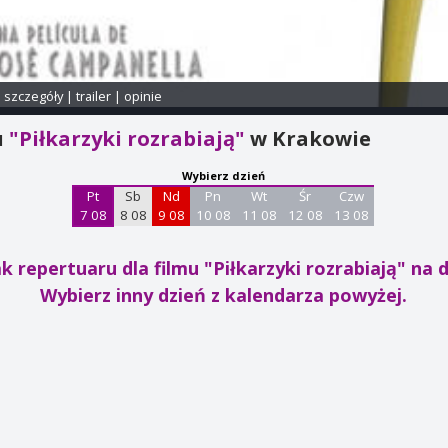
i szczegóły
|
trailer
|
opinie
u
"Piłkarzyki rozrabiają"
w Krakowie
Wybierz dzień
Pt
Sb
Nd
Pn
Wt
Śr
Czw
7 08
8 08
9 08
10 08
11 08
12 08
13 08
k repertuaru dla filmu "Piłkarzyki rozrabiają"
na d
Wybierz inny dzień z kalendarza powyżej.