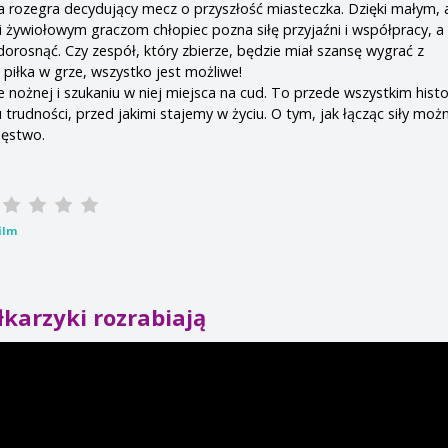
ra rozegra decydujący mecz o przyszłość miasteczka. Dzięki małym, 
 żywiołowym graczom chłopiec pozna siłę przyjaźni i współpracy, a
orosnąć. Czy zespół, który zbierze, będzie miał szansę wygrać z
iłka w grze, wszystko jest możliwe!
ce nożnej i szukaniu w niej miejsca na cud. To przede wszystkim histo
 trudności, przed jakimi stajemy w życiu. O tym, jak łącząc siły moż
ięstwo.
ilm
łkarzyki rozrabiają