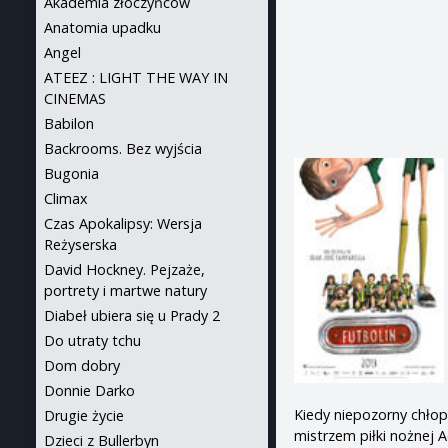
Akademia złoczyńców
Anatomia upadku
Angel
ATEEZ : LIGHT THE WAY IN
CINEMAS
Babilon
Backrooms. Bez wyjścia
Bugonia
Climax
Czas Apokalipsy: Wersja
Reżyserska
David Hockney. Pejzaże,
portrety i martwe natury
Diabeł ubiera się u Prady 2
Do utraty tchu
Dom dobry
Donnie Darko
Kiedy niepozorny chło
Drugie życie
mistrzem piłki nożnej 
Dzieci z Bullerbyn