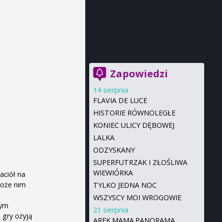
Zapowiedzi
14 sierpnia
FLAVIA DE LUCE
HISTORIE RÓWNOLEGŁE
KONIEC ULICY DĘBOWEJ
LALKA
ODZYSKANY
SUPERFUTRZAK I ZŁOŚLIWA
WIEWIÓRKA
aciół na
może nim
TYLKO JEDNA NOC
WSZYSCY MOI WROGOWIE
nym
21 sierpnia
 gry ożyją
AREK.MAMA.PANORAMA