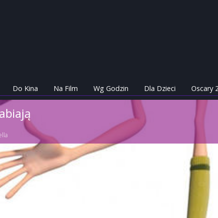
Do Kina
Na Film
Wg Godzin
Dla Dzieci
Oscary 
rabiają
lla