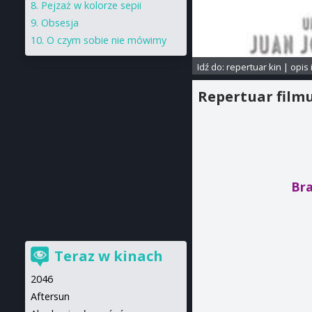
Pejzaż w kolorze sepii
Obsesja
O czym sobie nie mówimy
Idź do:
repertuar kin
|
opis 
Repertuar film
Bra
Teraz w kinach
2046
Aftersun