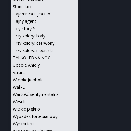
Słone lato
Tajemnica Ojca Pio
Tajny agent
Toy story 5
Trzy kolory: biały
Trzy kolory: czerwony
Trzy kolory: niebieski
TYLKO JEDNA NOC
Upadłe Anioły
Vaiana
W pokoju obok
Wall-E
Wartość sentymentalna
Wesele
Wielkie piękno
Wypadek fortepianowy
Wyschnięci
Wystawa na Ekranie: