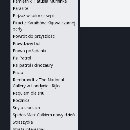
Pamiętniki Tatusia Muminka
Parasite
Pejzaż w kolorze sepii
Piraci z Karaibów: Klątwa czarnej
perły
Powrót do przyszłości
Prawdziwy ból
Prawo pożądania
Psi Patrol
Psi patrol i dinozaury
Pucio
Rembrandt z The National
Gallery w Londynie i Rijks...
Requiem dla snu
Rocznica
Sny o słoniach
Spider-Man: Całkiem nowy dzień
Straszydła
Strefa interesów