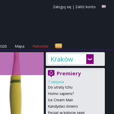
Zaloguj się
|
Załóż konto
2026
Mapa
Patronite
Kraków
Premiery
7 sierpnia
Do utraty tchu
Homo sapiens?
Ice Cream Man
Kandydaci śmierci
Pejzaż w kolorze sepii