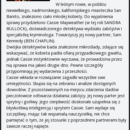
W leśnym rowie, w pobliżu
niewielkiego, nadmorskiego, kalifornijskiego miasteczka San
Banito, znaleziono ciało młodej kobiety. Do wyjaśnienia
sprawy przydzielono Cassie Mayweather (w tej roli SANDRA
BULLOCK), doświadczonego detektywa wydziału zabójstw i
specjalistkę kryminologa. Towarzyszy jej nowy partner, Sam
Kennedy (BEN CHAPLIN).
Dwójka detektywów bada znalezione mikroślady, zdające się
wskazywać, że kobieta padła ofiarą przypadkowego gwałtu,
jednak Cassie instynktownie wyczuwa, że prowadzona przez
nią sprawa ma jakieś drugie dno. Pewne szczegóły
przypominają jej wydarzenia z przeszłości.
Cassie wkłada w rozwiązanie zagadki wszystkie swe
umiejętności. Skupia się na zebraniu i analizie dostępnych
dowodów. Z pozostawionych na miejscu zdarzenia śladów
pieczołowicie odtwarza działania zabójcy. Jej nowy parter jest
sprytny i gorliwy. Jego cierpliwość doskonale uzupełnia się z
błyskotliwą inteligencją i sprytem Cassie. Sam wydaje się
szczęśliwy, mając tak wspaniałą nauczycielkę, nie chce
pamiętać o tym, że jej stosunki z poprzednimi partnerami były
zawsze raczej napięte.