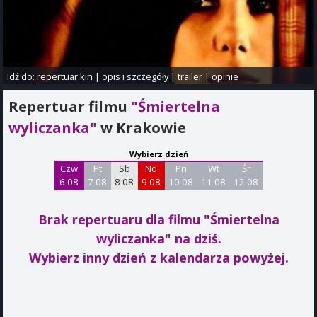
Idź do:
repertuar kin
|
opis i szczegóły
|
trailer
|
opinie
Repertuar filmu
"Śmiertelna
wyliczanka"
w Krakowie
Wybierz dzień
Czw
Pt
Sb
Nd
Pn
Wt
Śr
6 08
7 08
8 08
9 08
10 08
11 08
12 08
Brak repertuaru dla filmu "Śmiertelna
wyliczanka"
na dziś.
Wybierz inny dzień z kalendarza powyżej.