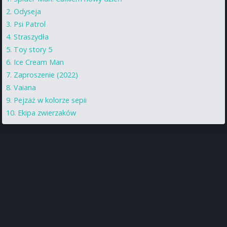
Odyseja
Psi Patrol
Straszydła
Toy story 5
Ice Cream Man
Zaproszenie (2022)
Vaiana
Pejzaż w kolorze sepii
Ekipa zwierzaków