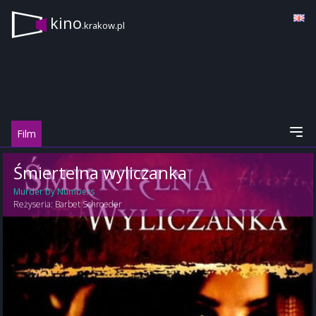
kino
.krakow.pl
Film
Śmiertelna wyliczanka
Murder by Numbers
Reżyseria:
Barbet Schroeder