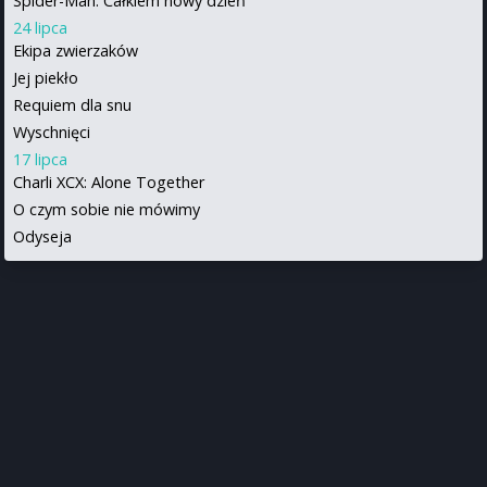
Spider-Man: Całkiem nowy dzień
24 lipca
Ekipa zwierzaków
Jej piekło
Requiem dla snu
Wyschnięci
17 lipca
Charli XCX: Alone Together
O czym sobie nie mówimy
Odyseja