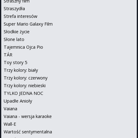
Straszny film
Straszydła
Strefa interesów
Super Mario Galaxy Film
Słodkie życie
Słone lato
Tajemnica Ojca Pio
TÁR
Toy story 5
Trzy kolory: biały
Trzy kolory: czerwony
Trzy kolory: niebieski
TYLKO JEDNA NOC
Upadłe Anioły
Vaiana
Vaiana - wersja karaoke
Wall-E
Wartość sentymentalna