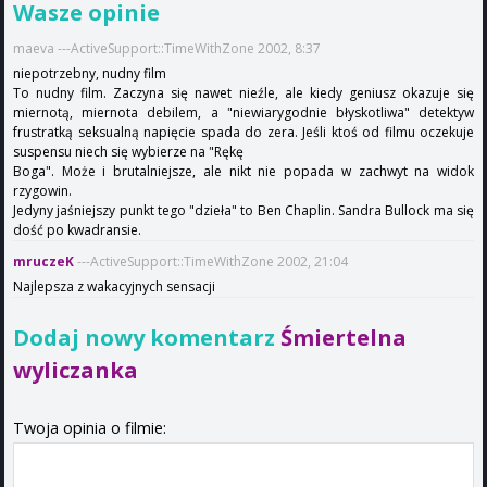
Wasze opinie
maeva ---ActiveSupport::TimeWithZone 2002, 8:37
niepotrzebny, nudny film
To nudny film. Zaczyna się nawet nieźle, ale kiedy geniusz okazuje się
miernotą, miernota debilem, a "niewiarygodnie błyskotliwa" detektyw
frustratką seksualną napięcie spada do zera. Jeśli ktoś od filmu oczekuje
suspensu niech się wybierze na "Rękę
Boga". Może i brutalniejsze, ale nikt nie popada w zachwyt na widok
rzygowin.
Jedyny jaśniejszy punkt tego "dzieła" to Ben Chaplin. Sandra Bullock ma się
dość po kwadransie.
mruczeK
---ActiveSupport::TimeWithZone 2002, 21:04
Najlepsza z wakacyjnych sensacji
Dodaj nowy komentarz
Śmiertelna
wyliczanka
Twoja opinia o filmie: