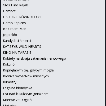
Głos Hind Rajab
Hamnet
HISTORIE RÓWNOLEGŁE
Homo Sapiens
Ice Cream Man
Jej piekło
Kandydaci śmierci
KATSEYE: WILD HEARTS
KINO NA TARASIE
Kobiety na skraju załamania nerwowego
Kokuhō
Kopnęłabym cię, gdybym mogła
Kronika wypadków miłosnych
Kumotry
Legalna blondynka
Lot nad kukułczym gniazdem
Martwe zło: Ogień
Matador