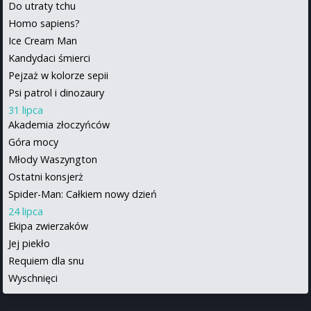
Do utraty tchu
Homo sapiens?
Ice Cream Man
Kandydaci śmierci
Pejzaż w kolorze sepii
Psi patrol i dinozaury
31 lipca
Akademia złoczyńców
Góra mocy
Młody Waszyngton
Ostatni konsjerż
Spider-Man: Całkiem nowy dzień
24 lipca
Ekipa zwierzaków
Jej piekło
Requiem dla snu
Wyschnięci