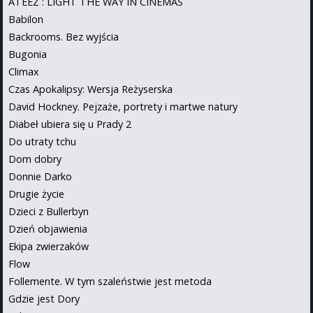
ATEEZ : LIGHT THE WAY IN CINEMAS
Babilon
Backrooms. Bez wyjścia
Bugonia
Climax
Czas Apokalipsy: Wersja Reżyserska
David Hockney. Pejzaże, portrety i martwe natury
Diabeł ubiera się u Prady 2
Do utraty tchu
Dom dobry
Donnie Darko
Drugie życie
Dzieci z Bullerbyn
Dzień objawienia
Ekipa zwierzaków
Flow
Follemente. W tym szaleństwie jest metoda
Gdzie jest Dory