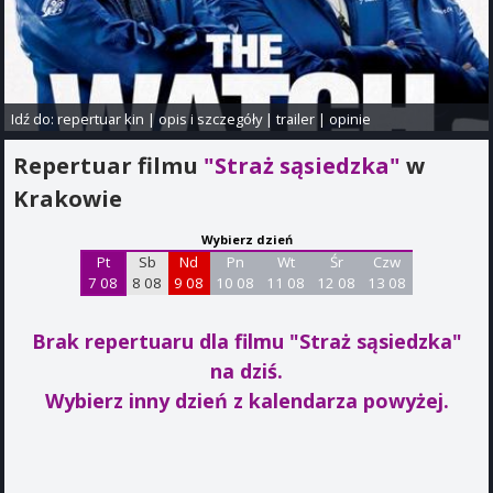
Idź do:
repertuar kin
|
opis i szczegóły
|
trailer
|
opinie
Repertuar filmu
"Straż sąsiedzka"
w
Krakowie
Wybierz dzień
Pt
Sb
Nd
Pn
Wt
Śr
Czw
7 08
8 08
9 08
10 08
11 08
12 08
13 08
Brak repertuaru dla filmu "Straż sąsiedzka"
na dziś.
Wybierz inny dzień z kalendarza powyżej.