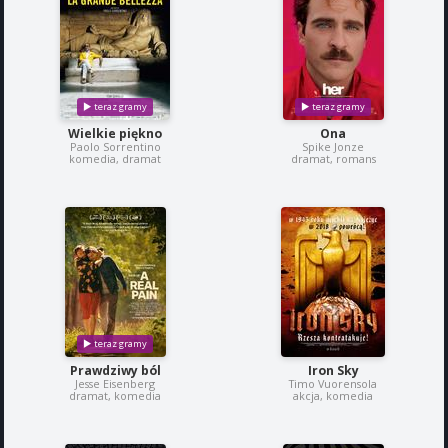
Wielkie piękno
Ona
Paolo Sorrentino
Spike Jonze
komedia, dramat
dramat, romans
Prawdziwy ból
Iron Sky
Jesse Eisenberg
Timo Vuorensola
dramat, komedia
akcja, komedia