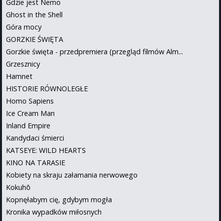
Gdzie jest Nemo
Ghost in the Shell
Góra mocy
GORZKIE ŚWIĘTA
Gorzkie święta - przedpremiera (przegląd filmów Alm...
Grzesznicy
Hamnet
HISTORIE RÓWNOLEGŁE
Homo Sapiens
Ice Cream Man
Inland Empire
Kandydaci śmierci
KATSEYE: WILD HEARTS
KINO NA TARASIE
Kobiety na skraju załamania nerwowego
Kokuhō
Kopnęłabym cię, gdybym mogła
Kronika wypadków miłosnych