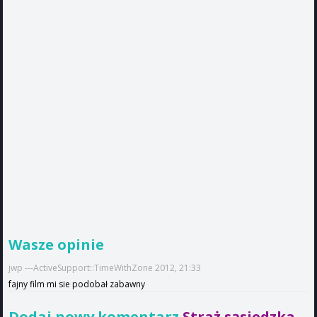
Wasze opinie
jwp ---ActiveSupport::TimeWithZone 2012, 21:33
fajny film mi sie podobał zabawny
Dodaj nowy komentarz
Straż sąsiedzka