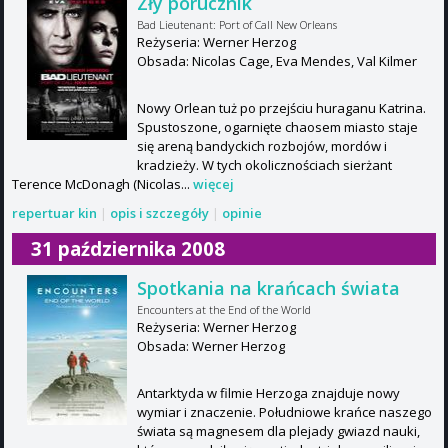
Zły porucznik
Bad Lieutenant: Port of Call New Orleans
Reżyseria: Werner Herzog
Obsada: Nicolas Cage, Eva Mendes, Val Kilmer
Nowy Orlean tuż po przejściu huraganu Katrina.
Spustoszone, ogarnięte chaosem miasto staje
się areną bandyckich rozbojów, mordów i
kradzieży. W tych okolicznościach sierżant
Terence McDonagh (Nicolas...
więcej
repertuar kin
|
opis i szczegóły
|
opinie
31 października 2008
Spotkania na krańcach świata
Encounters at the End of the World
Reżyseria: Werner Herzog
Obsada: Werner Herzog
Antarktyda w filmie Herzoga znajduje nowy
wymiar i znaczenie. Południowe krańce naszego
świata są magnesem dla plejady gwiazd nauki,