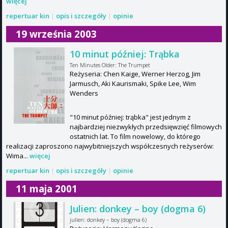
więcej
repertuar kin
|
opis i szczegóły
|
opinie
19 września 2003
10 minut później: Trąbka
Ten Minutes Older: The Trumpet
Reżyseria: Chen Kaige, Werner Herzog, Jim
Jarmusch, Aki Kaurismaki, Spike Lee, Wim
Wenders
"10 minut później: trąbka" jest jednym z
najbardziej niezwykłych przedsięwzięć filmowych
ostatnich lat. To film nowelowy, do którego
realizacji zaproszono najwybitniejszych współczesnych reżyserów:
Wima...
więcej
repertuar kin
|
opis i szczegóły
|
opinie
11 maja 2001
Julien: donkey – boy (dogma 6)
julien: donkey – boy (dogma 6)