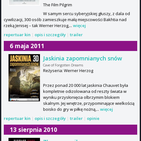
The Film Pilgrim
W samym sercu syberyjskiej głuszy, z dala od
cywilizacji, 300 osób zamieszkuje małą miejscowości Bakhtia nad
rzeką Jenisej – tak Werner Herzog,...
więcej
repertuar kin
|
opis i szczegóły
|
trailer
6 maja 2011
Jaskinia zapomnianych snów
Cave of Forgotten Dreams
Reżyseria: Werner Herzog
Przez ponad 20 000 lat jaskinia Chauvet była
kompletnie odizolowana od reszty świata w
wyniku przysłonięcia olbrzymim blokiem
skalnym. Jej wnętrze, przypominające wielkością
boisko do gry w piłkę nożną,...
więcej
repertuar kin
|
opis i szczegóły
|
trailer
|
opinie
13 sierpnia 2010