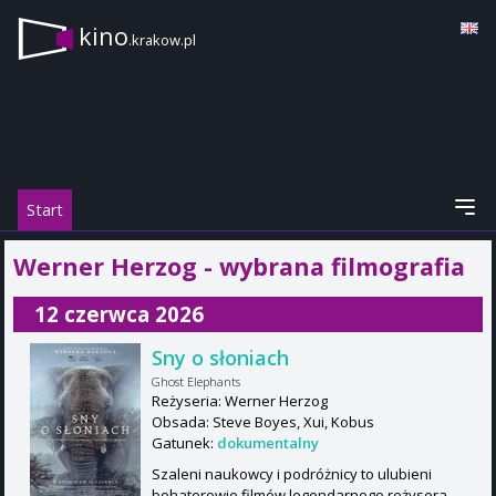
kino
.krakow.pl
Start
Werner Herzog - wybrana filmografia
12 czerwca 2026
Sny o słoniach
Ghost Elephants
Reżyseria: Werner Herzog
Obsada: Steve Boyes, Xui, Kobus
Gatunek:
dokumentalny
Szaleni naukowcy i podróżnicy to ulubieni
bohaterowie filmów legendarnego reżysera