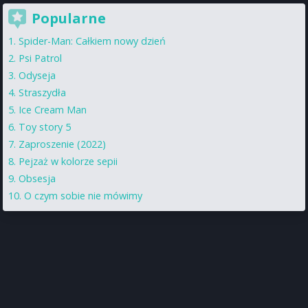
Popularne
Spider-Man: Całkiem nowy dzień
Psi Patrol
Odyseja
Straszydła
Ice Cream Man
Toy story 5
Zaproszenie (2022)
Pejzaż w kolorze sepii
Obsesja
O czym sobie nie mówimy