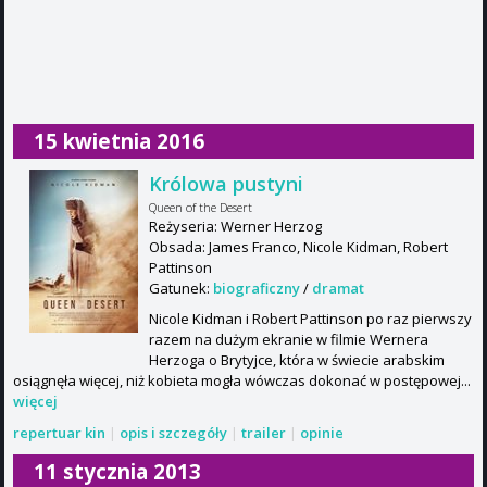
15 kwietnia 2016
Królowa pustyni
Queen of the Desert
Reżyseria: Werner Herzog
Obsada: James Franco, Nicole Kidman, Robert
Pattinson
Gatunek:
biograficzny
/
dramat
Nicole Kidman i Robert Pattinson po raz pierwszy
razem na dużym ekranie w filmie Wernera
Herzoga o Brytyjce, która w świecie arabskim
osiągnęła więcej, niż kobieta mogła wówczas dokonać w postępowej...
więcej
repertuar kin
|
opis i szczegóły
|
trailer
|
opinie
11 stycznia 2013