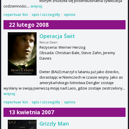
którym znudziła się postindustrialna cywilizacja
codzienności....
więcej
repertuar kin
|
opis i szczegóły
|
opinie
22 lutego 2008
Operacja Świt
Rescue Dawn
Reżyseria: Werner Herzog
Obsada: Christian Bale, Steve Zahn, Jeremy
Davies
Dieter (BALE) marzył o lataniu już jako dziecko,
dorastając w Niemczech w czasie wojny. Jako as
amerykańskiego lotnictwa Dengler zostaje
wysłany w swoją pierwszą misję nad Laos, gdzie zostaje zestrzelony...
więcej
repertuar kin
|
opis i szczegóły
|
opinie
13 kwietnia 2007
Grizzly Man