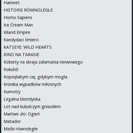
Hamnet
HISTORIE RÓWNOLEGŁE
Homo Sapiens
Ice Cream Man
Inland Empire
Kandydaci śmierci
KATSEYE: WILD HEARTS
KINO NA TARASIE
Kobiety na skraju załamania nerwowego
Kokuhō
Kopnęłabym cię, gdybym mogła
Kronika wypadków miłosnych
Kumotry
Legalna blondynka
Lot nad kukułczym gniazdem
Martwe zło: Ogień
Matador
Matki równoległe