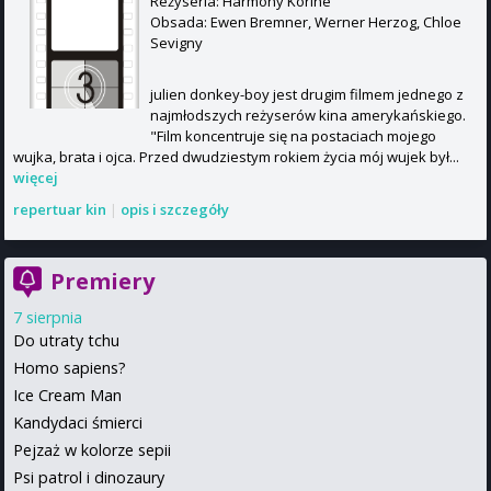
Reżyseria: Harmony Korine
Obsada: Ewen Bremner, Werner Herzog, Chloe
Sevigny
julien donkey-boy jest drugim filmem jednego z
najmłodszych reżyserów kina amerykańskiego.
"Film koncentruje się na postaciach mojego
wujka, brata i ojca. Przed dwudziestym rokiem życia mój wujek był...
więcej
repertuar kin
|
opis i szczegóły
Premiery
7 sierpnia
Do utraty tchu
Homo sapiens?
Ice Cream Man
Kandydaci śmierci
Pejzaż w kolorze sepii
Psi patrol i dinozaury