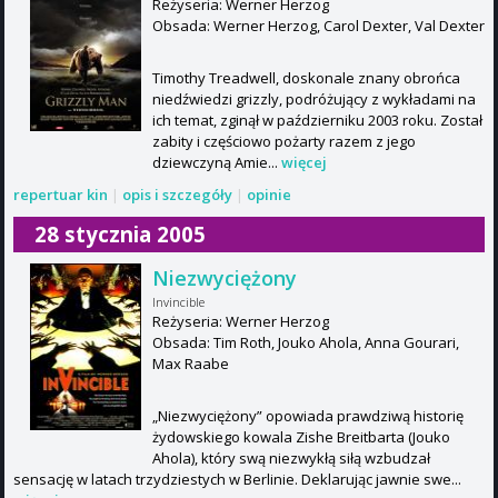
Reżyseria: Werner Herzog
Obsada: Werner Herzog, Carol Dexter, Val Dexter
Timothy Treadwell, doskonale znany obrońca
niedźwiedzi grizzly, podróżujący z wykładami na
ich temat, zginął w październiku 2003 roku. Został
zabity i częściowo pożarty razem z jego
dziewczyną Amie...
więcej
repertuar kin
|
opis i szczegóły
|
opinie
28 stycznia 2005
Niezwyciężony
Invincible
Reżyseria: Werner Herzog
Obsada: Tim Roth, Jouko Ahola, Anna Gourari,
Max Raabe
„Niezwyciężony” opowiada prawdziwą historię
żydowskiego kowala Zishe Breitbarta (Jouko
Ahola), który swą niezwykłą siłą wzbudzał
sensację w latach trzydziestych w Berlinie. Deklarując jawnie swe...