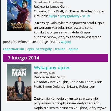
Guardians of the Galaxy
Reżyseria: James Gunn
Obsada: Chris Pratt, Vin Diesel, Bradley Cooper
Gatunek:
akcja
/
przygodowy
/
sci-fi
„Strażnicy Galaktyki” to najnowsza produkcja z
uniwersum Marvela, inspirowana serią
komiksów o tym samym tytule. Grupa
superherosów, których zadaniem jest strzec
porządku w kosmosie podbije kina 1...
więcej
repertuar kin
|
opis i szczegóły
|
trailer
|
opinie
7 lutego 2014
Wykapany ojciec
The Delivery Man
Reżyseria: Ken Scott
Obsada: Vince Vaughn, Cobie Smulders, Chris
Pratt, Simon Delaney, Brittany Robertson
Znakomita komedia o tym, że za wszystkie
przyjemności przyjdzie nam kiedyś zapłacić.
Najdojrzalsza rola Vince’a Vaughna, który zrywa