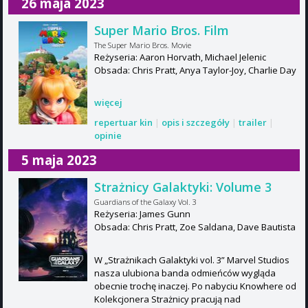
26 maja 2023
Super Mario Bros. Film
The Super Mario Bros. Movie
Reżyseria: Aaron Horvath, Michael Jelenic
Obsada: Chris Pratt, Anya Taylor-Joy, Charlie Day
więcej
repertuar kin
|
opis i szczegóły
|
trailer
|
opinie
5 maja 2023
Strażnicy Galaktyki: Volume 3
Guardians of the Galaxy Vol. 3
Reżyseria: James Gunn
Obsada: Chris Pratt, Zoe Saldana, Dave Bautista
W „Strażnikach Galaktyki vol. 3” Marvel Studios
nasza ulubiona banda odmieńców wygląda
obecnie trochę inaczej. Po nabyciu Knowhere od
Kolekcjonera Strażnicy pracują nad