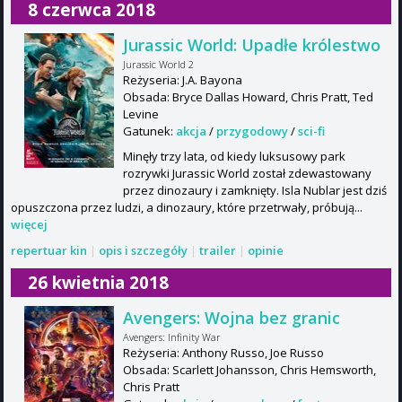
8 czerwca 2018
Jurassic World: Upadłe królestwo
Jurassic World 2
Reżyseria: J.A. Bayona
Obsada: Bryce Dallas Howard, Chris Pratt, Ted
Levine
Gatunek:
akcja
/
przygodowy
/
sci-fi
Minęły trzy lata, od kiedy luksusowy park
rozrywki Jurassic World został zdewastowany
przez dinozaury i zamknięty. Isla Nublar jest dziś
opuszczona przez ludzi, a dinozaury, które przetrwały, próbują...
więcej
repertuar kin
|
opis i szczegóły
|
trailer
|
opinie
26 kwietnia 2018
Avengers: Wojna bez granic
Avengers: Infinity War
Reżyseria: Anthony Russo, Joe Russo
Obsada: Scarlett Johansson, Chris Hemsworth,
Chris Pratt