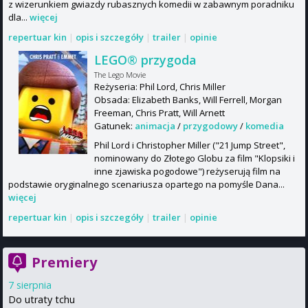
z wizerunkiem gwiazdy rubasznych komedii w zabawnym poradniku
dla...
więcej
repertuar kin
|
opis i szczegóły
|
trailer
|
opinie
LEGO® przygoda
The Lego Movie
Reżyseria: Phil Lord, Chris Miller
Obsada: Elizabeth Banks, Will Ferrell, Morgan
Freeman, Chris Pratt, Will Arnett
Gatunek:
animacja
/
przygodowy
/
komedia
Phil Lord i Christopher Miller ("21 Jump Street",
nominowany do Złotego Globu za film "Klopsiki i
inne zjawiska pogodowe") reżyserują film na
podstawie oryginalnego scenariusza opartego na pomyśle Dana...
więcej
repertuar kin
|
opis i szczegóły
|
trailer
|
opinie
Premiery
7 sierpnia
Do utraty tchu