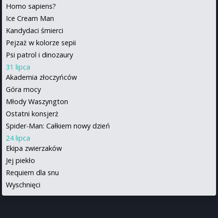
Homo sapiens?
Ice Cream Man
Kandydaci śmierci
Pejzaż w kolorze sepii
Psi patrol i dinozaury
31 lipca
Akademia złoczyńców
Góra mocy
Młody Waszyngton
Ostatni konsjerż
Spider-Man: Całkiem nowy dzień
24 lipca
Ekipa zwierzaków
Jej piekło
Requiem dla snu
Wyschnięci