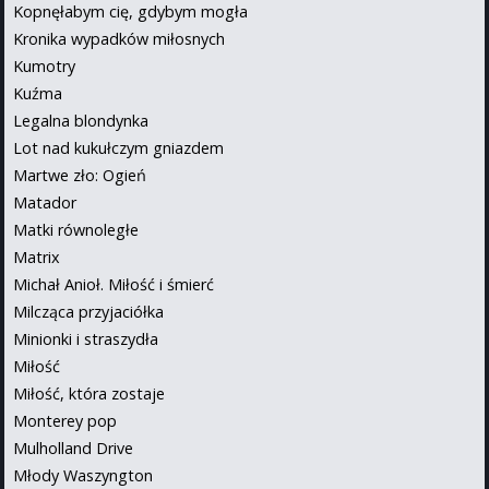
Kopnęłabym cię, gdybym mogła
Kronika wypadków miłosnych
Kumotry
Kuźma
Legalna blondynka
Lot nad kukułczym gniazdem
Martwe zło: Ogień
Matador
Matki równoległe
Matrix
Michał Anioł. Miłość i śmierć
Milcząca przyjaciółka
Minionki i straszydła
Miłość
Miłość, która zostaje
Monterey pop
Mulholland Drive
Młody Waszyngton