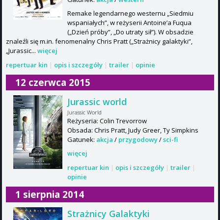
Remake legendarnego westernu „Siedmiu
wspaniałych”, w reżyserii Antoine’a Fuqua
(„Dzień próby”, „Do utraty sił”). W obsadzie
znaleźli się m.in. fenomenalny Chris Pratt („Strażnicy galaktyki”,
„Jurassic...
więcej
repertuar kin
|
opis i szczegóły
|
trailer
|
opinie
12 czerwca 2015
Jurassic world
Jurassic World
Reżyseria: Colin Trevorrow
Obsada: Chris Pratt, Judy Greer, Ty Simpkins
Gatunek:
akcja
/
przygodowy
/
sci-fi
więcej
repertuar kin
|
opis i szczegóły
|
trailer
|
opinie
1 sierpnia 2014
Strażnicy Galaktyki