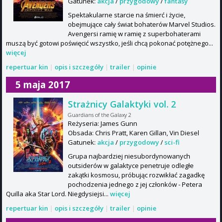
Gatunek:
akcja
/
przygodowy
/
fantasy
Spektakularne starcie na śmierć i życie,
obejmujące cały świat bohaterów Marvel Studios.
Avengersi ramię w ramię z superbohaterami
muszą być gotowi poświęcić wszystko, jeśli chcą pokonać potężnego...
więcej
repertuar kin
|
opis i szczegóły
|
trailer
|
opinie
5 maja 2017
Strażnicy Galaktyki vol. 2
Guardians of the Galaxy 2
Reżyseria: James Gunn
Obsada: Chris Pratt, Karen Gillan, Vin Diesel
Gatunek:
akcja
/
przygodowy
/
sci-fi
Grupa najbardziej niesubordynowanych
outsiderów w galaktyce penetruje odległe
zakątki kosmosu, próbując rozwikłać zagadkę
pochodzenia jednego z jej członków - Petera
Quilla aka Star Lord. Niegdysiejsi...
więcej
repertuar kin
|
opis i szczegóły
|
trailer
|
opinie