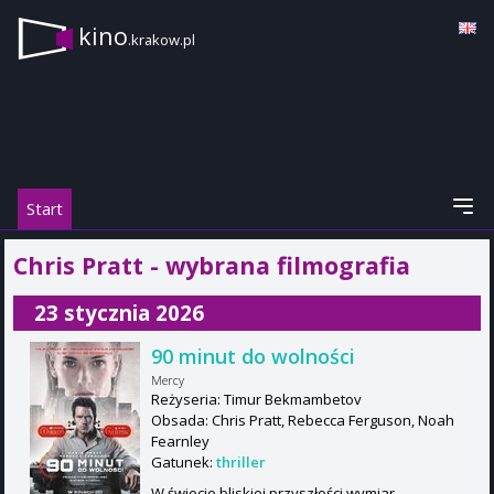
kino
.krakow.pl
Start
Chris Pratt - wybrana filmografia
23 stycznia 2026
90 minut do wolności
Mercy
Reżyseria: Timur Bekmambetov
Obsada: Chris Pratt, Rebecca Ferguson, Noah
Fearnley
Gatunek:
thriller
W świecie bliskiej przyszłości wymiar