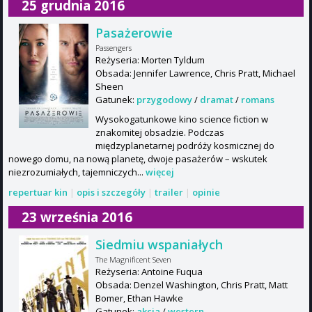
25 grudnia 2016
Pasażerowie
Passengers
Reżyseria: Morten Tyldum
Obsada: Jennifer Lawrence, Chris Pratt, Michael
Sheen
Gatunek:
przygodowy
/
dramat
/
romans
Wysokogatunkowe kino science fiction w
znakomitej obsadzie. Podczas
międzyplanetarnej podróży kosmicznej do
nowego domu, na nową planetę, dwoje pasażerów – wskutek
niezrozumiałych, tajemniczych...
więcej
repertuar kin
|
opis i szczegóły
|
trailer
|
opinie
23 września 2016
Siedmiu wspaniałych
The Magnificent Seven
Reżyseria: Antoine Fuqua
Obsada: Denzel Washington, Chris Pratt, Matt
Bomer, Ethan Hawke
Gatunek:
akcja
/
western