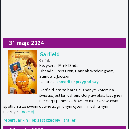
31 maja 2024
Garfield
Garfield
Reżyseria: Mark Dindal
Obsada: Chris Pratt, Hannah Waddingham,
Samuel L. Jackson
Gatunek:
komedia
/
przygodowy
Garfield jest najbardziej znanym kotem na
świecie. Jest leniuchem, który uwielbia lasagne i
nie cierpi poniedziałków. Po nieoczekiwanym
spotkaniu ze swoim dawno zaginionym ojcem – niechlujnym
ulicznym...
więcej
repertuar kin
|
opis i szczegóły
|
trailer