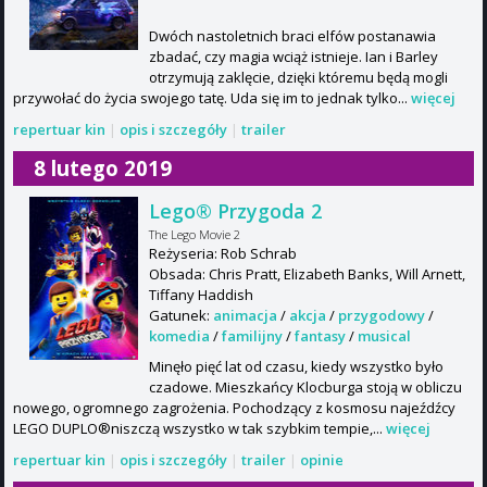
Dwóch nastoletnich braci elfów postanawia
zbadać, czy magia wciąż istnieje. Ian i Barley
otrzymują zaklęcie, dzięki któremu będą mogli
przywołać do życia swojego tatę. Uda się im to jednak tylko...
więcej
repertuar kin
|
opis i szczegóły
|
trailer
8 lutego 2019
Lego® Przygoda 2
The Lego Movie 2
Reżyseria: Rob Schrab
Obsada: Chris Pratt, Elizabeth Banks, Will Arnett,
Tiffany Haddish
Gatunek:
animacja
/
akcja
/
przygodowy
/
komedia
/
familijny
/
fantasy
/
musical
Minęło pięć lat od czasu, kiedy wszystko było
czadowe. Mieszkańcy Klocburga stoją w obliczu
nowego, ogromnego zagrożenia. Pochodzący z kosmosu najeźdźcy
LEGO DUPLO®niszczą wszystko w tak szybkim tempie,...
więcej
repertuar kin
|
opis i szczegóły
|
trailer
|
opinie