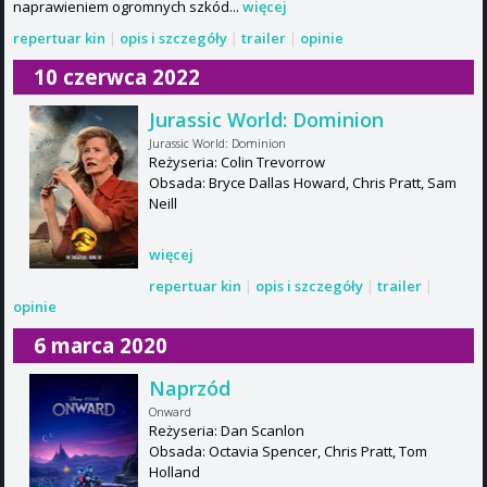
naprawieniem ogromnych szkód...
więcej
repertuar kin
|
opis i szczegóły
|
trailer
|
opinie
10 czerwca 2022
Jurassic World: Dominion
Jurassic World: Dominion
Reżyseria: Colin Trevorrow
Obsada: Bryce Dallas Howard, Chris Pratt, Sam
Neill
więcej
repertuar kin
|
opis i szczegóły
|
trailer
|
opinie
6 marca 2020
Naprzód
Onward
Reżyseria: Dan Scanlon
Obsada: Octavia Spencer, Chris Pratt, Tom
Holland