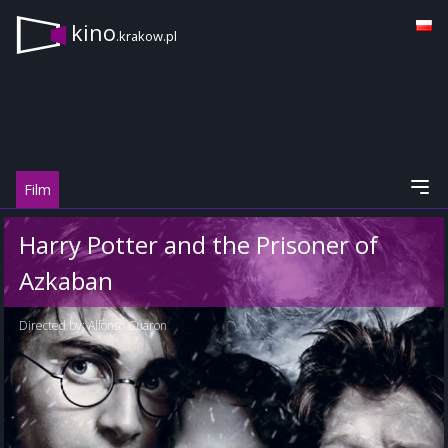
kino
.krakow.pl
Film
Harry Potter and the Prisoner of
Azkaban
Directed by:
Alfonso Cuaron