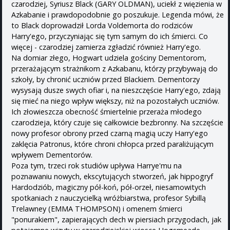
czarodziej, Syriusz Black (GARY OLDMAN), uciekł z więzienia w
Azkabanie i prawdopodobnie go poszukuje. Legenda mówi, że
to Black doprowadził Lorda Voldemorta do rodziców
Harry'ego, przyczyniając się tym samym do ich śmierci. Co
więcej - czarodziej zamierza zgładzić również Harry'ego.
Na domiar złego, Hogwart udziela gościny Dementorom,
przerażającym strażnikom z Azkabanu, którzy przybywają do
szkoły, by chronić uczniów przed Blackiem. Dementorzy
wysysają dusze swych ofiar i, na nieszczęście Harry'ego, zdają
się mieć na niego wpływ większy, niż na pozostałych uczniów.
Ich złowieszcza obecność śmiertelnie przeraża młodego
czarodzieja, który czuje się całkowicie bezbronny. Na szczęście
nowy profesor obrony przed czarną magią uczy Harry'ego
zaklęcia Patronus, które chroni chłopca przed paraliżującym
wpływem Dementorów.
Poza tym, trzeci rok studiów upływa Harrye'mu na
poznawaniu nowych, ekscytujących stworzeń, jak hippogryf
Hardodziób, magiczny pół-koń, pół-orzeł, niesamowitych
spotkaniach z nauczycielką wróżbiarstwa, profesor Sybillą
Trelawney (EMMA THOMPSON) i omenem śmierci
"ponurakiem", zapierających dech w piersiach przygodach, jak