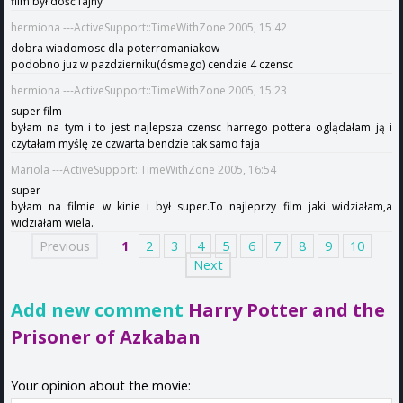
film był dość fajny
hermiona ---ActiveSupport::TimeWithZone 2005, 15:42
dobra wiadomosc dla poterromaniakow
podobno juz w pazdzierniku(ósmego) cendzie 4 czensc
hermiona ---ActiveSupport::TimeWithZone 2005, 15:23
super film
byłam na tym i to jest najlepsza czensc harrego pottera oglądałam ją i
czytałam myślę ze czwarta bendzie tak samo faja
Mariola ---ActiveSupport::TimeWithZone 2005, 16:54
super
byłam na filmie w kinie i był super.To najleprzy film jaki widziałam,a
widziałam wiela.
Previous
1
2
3
4
5
6
7
8
9
10
Next
Add new comment
Harry Potter and the
Prisoner of Azkaban
Your opinion about the movie: