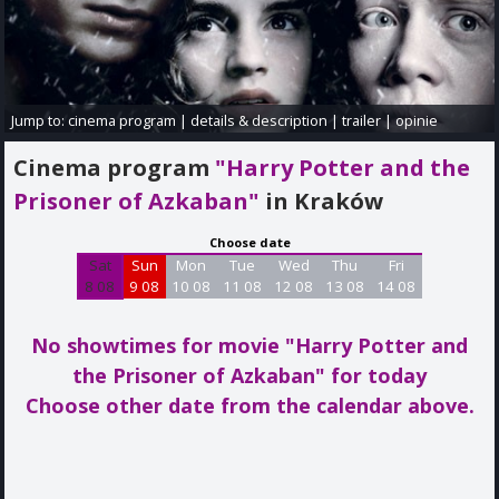
Jump to:
cinema program
|
details & description
|
trailer
|
opinie
Cinema program
"Harry Potter and the
Prisoner of Azkaban"
in Kraków
Choose date
Sat
Sun
Mon
Tue
Wed
Thu
Fri
8 08
9 08
10 08
11 08
12 08
13 08
14 08
No showtimes for movie "Harry Potter and
the Prisoner of Azkaban"
for today
Choose other date from the calendar above.