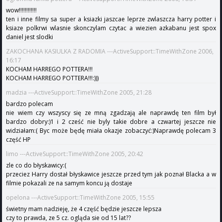
wow!!!!!!!!!!!!
ten i inne filmy sa super a ksiazki jaszcae leprze zwlaszcza harry potter i
ksiaze polkrwi wlasnie skonczylam czytac a wiezien azkabanu jest spox
daniel jest slodki
ZAKOCHANA KASIULKA Z RADOMIA ---ActiveSupport::TimeWithZone 2006,
16:17
KOCHAM HARREGO POTTERA!!!
KOCHAM HARREGO POTTERA!!!:)))
madzia ---ActiveSupport::TimeWithZone 2005, 21:28
bardzo polecam
nie wiem czy wszyscy się ze mną zgadzają ale naprawdę ten film był
bardzo dobry:)1 i 2 cześć nie byly takie dobre a czwartej jeszcze nie
widziałam:( Byc może będę miała okazje zobaczyć:)Naprawdę polecam 3
część HP
limo ---ActiveSupport::TimeWithZone 2005, 20:42
zle co do błyskawicy:(
przeciez Harry dostał błyskawice jeszcze przed tym jak poznał Blacka a w
filmie pokazali ze na samym koncu ją dostaje
opelona ---ActiveSupport::TimeWithZone 2005, 15:55
świetny mam nadzieję, że 4 część będzie jeszcze lepsza
czy to prawda, ze 5 cz. ogląda sie od 15 lat??