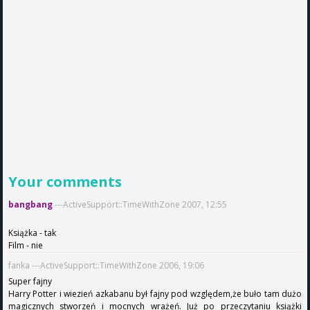
Your comments
bangbang
---ActiveSupport::TimeWithZone 2007, 12:55
Książka - tak
Film - nie
fanka ---ActiveSupport::TimeWithZone 2006, 19:06
Super fajny
Harry Potter i wiezień azkabanu był fajny pod względem,że buło tam dużo
magicznych stworzeń i mocnych wrażeń. Już po przeczytaniu książki