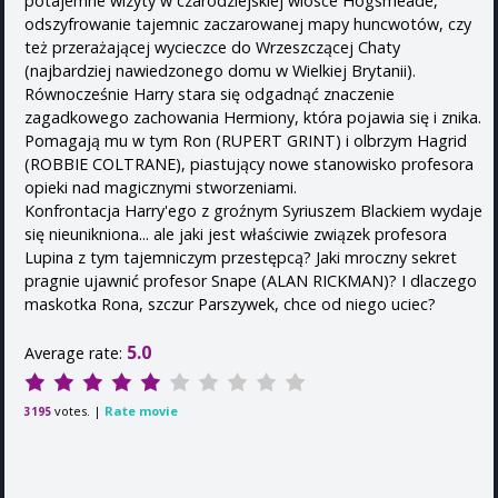
potajemne wizyty w czarodziejskiej wiosce Hogsmeade,
odszyfrowanie tajemnic zaczarowanej mapy huncwotów, czy
też przerażającej wycieczce do Wrzeszczącej Chaty
(najbardziej nawiedzonego domu w Wielkiej Brytanii).
Równocześnie Harry stara się odgadnąć znaczenie
zagadkowego zachowania Hermiony, która pojawia się i znika.
Pomagają mu w tym Ron (RUPERT GRINT) i olbrzym Hagrid
(ROBBIE COLTRANE), piastujący nowe stanowisko profesora
opieki nad magicznymi stworzeniami.
Konfrontacja Harry'ego z groźnym Syriuszem Blackiem wydaje
się nieunikniona... ale jaki jest właściwie związek profesora
Lupina z tym tajemniczym przestępcą? Jaki mroczny sekret
pragnie ujawnić profesor Snape (ALAN RICKMAN)? I dlaczego
maskotka Rona, szczur Parszywek, chce od niego uciec?
5.0
Average rate:
votes. |
Rate movie
3195