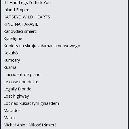
If I Had Legs I'd Kick You
Inland Empire
KATSEYE: WILD HEARTS
KINO NA TARASIE
Kandydaci śmierci
Kjaerlighet
Kobiety na skraju załamania nerwowego
Kokuhō
Kumotry
Kuźma
L'accident de piano
Le cose non dette
Legally Blonde
Lost highway
Lot nad kukułczym gniazdem
Matador
Matrix
Michał Anioł. Miłość i śmierć