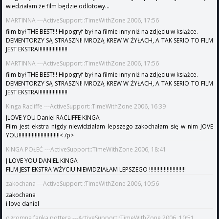
wiedziałam że film będzie odlotowy...
MARTINNA ---ActiveSupport::TimeWithZone 2006, 17:56
film był THE BEST!!! Hipogryf był na filmie inny niż na zdjęciu w książce.
DEMENTORZY SĄ STRASZNI! MROŻĄ KREW W ŻYŁACH, A TAK SERIO TO FILM
JEST EKSTRA!!!!!!!!!!!!!!!!!!!!
MARTINNA ---ActiveSupport::TimeWithZone 2006, 17:56
film był THE BEST!!! Hipogryf był na filmie inny niż na zdjęciu w książce.
DEMENTORZY SĄ STRASZNI! MROŻĄ KREW W ŻYŁACH, A TAK SERIO TO FILM
JEST EKSTRA!!!!!!!!!!!!!!!!!!!!
Kinga Racliffe ---ActiveSupport::TimeWithZone 2006, 16:39
JLOVE YOU Daniel RACLIFFE KINGA
Film jest ekstra nigdy niewidziałam lepszego zakochałam się w nim JOVE
YOU!!!!!!!!!!!!!!!!!!!!!!!!!!!!< /p>
KINGA POŁEĆ ---ActiveSupport::TimeWithZone 2006, 18:41
J LOVE YOU DANIEL KINGA
FILM JEST EKSTRA WŻYCIU NIEWIDZIAŁAM LEPSZEGO !!!!!!!!!!!!!!!!!!!!!!!!!
zakochana ---ActiveSupport::TimeWithZone 2006, 10:56
zakochana
i love daniel
ogromna fanka pottera ---ActiveSupport::TimeWithZone 2006, 10:51