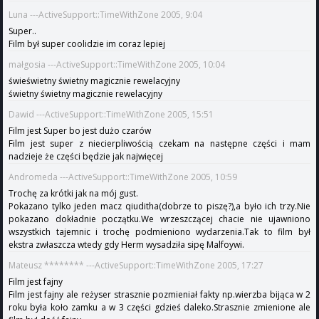
Luna ---ActiveSupport::TimeWithZone 2005, 9:04
Super..
Film był super coolidzie im coraz lepiej
małgosia ---ActiveSupport::TimeWithZone 2005, 10:04
świeświetny świetny magicznie rewelacyjny
świetny świetny magicznie rewelacyjny
Dawid ---ActiveSupport::TimeWithZone 2005, 15:51
Film jest Super bo jest dużo czarów
Film jest super z niecierpliwością czekam na następne części i mam
nadzieje że części będzie jak najwięcej
Andromeda ---ActiveSupport::TimeWithZone 2005, 10:59
Trochę za krótki jak na mój gust.
Pokazano tylko jeden macz qiuditha(dobrze to piszę?),a było ich trzy.Nie
pokazano dokładnie początku.We wrzeszczącej chacie nie ujawniono
wszystkich tajemnic i trochę podmieniono wydarzenia.Tak to film był
ekstra zwłaszcza wtedy gdy Herm wysadziła sipę Malfoywi.
Mateusz ******** ---ActiveSupport::TimeWithZone 2005, 17:27
Film jest fajny
Film jest fajny ale reżyser strasznie pozmieniał fakty np.wierzba bijąca w 2
roku była koło zamku a w 3 części gdzieś daleko.Strasznie zmienione ale