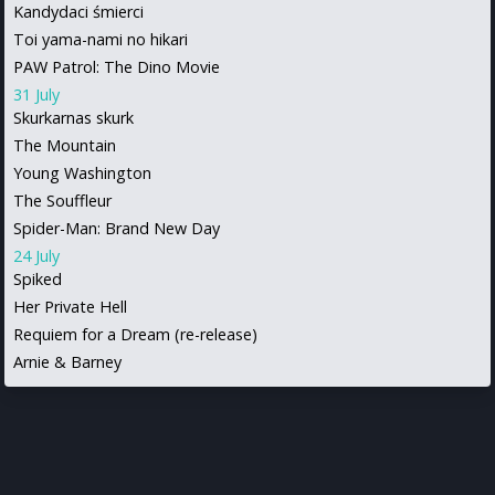
Kandydaci śmierci
Toi yama-nami no hikari
PAW Patrol: The Dino Movie
31 July
Skurkarnas skurk
The Mountain
Young Washington
The Souffleur
Spider-Man: Brand New Day
24 July
Spiked
Her Private Hell
Requiem for a Dream (re-release)
Arnie & Barney