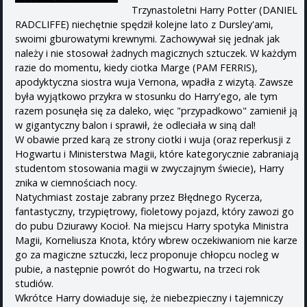
Trzynastoletni Harry Potter (DANIEL
RADCLIFFE) niechętnie spędził kolejne lato z Dursley'ami,
swoimi gburowatymi krewnymi. Zachowywał się jednak jak
należy i nie stosował żadnych magicznych sztuczek. W każdym
razie do momentu, kiedy ciotka Marge (PAM FERRIS),
apodyktyczna siostra wuja Vernona, wpadła z wizytą. Zawsze
była wyjątkowo przykra w stosunku do Harry'ego, ale tym
razem posunęła się za daleko, więc "przypadkowo" zamienił ją
w gigantyczny balon i sprawił, że odleciała w siną dal!
W obawie przed karą ze strony ciotki i wuja (oraz reperkusji z
Hogwartu i Ministerstwa Magii, które kategorycznie zabraniają
studentom stosowania magii w zwyczajnym świecie), Harry
znika w ciemnościach nocy.
Natychmiast zostaje zabrany przez Błędnego Rycerza,
fantastyczny, trzypiętrowy, fioletowy pojazd, który zawozi go
do pubu Dziurawy Kocioł. Na miejscu Harry spotyka Ministra
Magii, Korneliusza Knota, który wbrew oczekiwaniom nie karze
go za magiczne sztuczki, lecz proponuje chłopcu nocleg w
pubie, a następnie powrót do Hogwartu, na trzeci rok
studiów.
Wkrótce Harry dowiaduje się, że niebezpieczny i tajemniczy