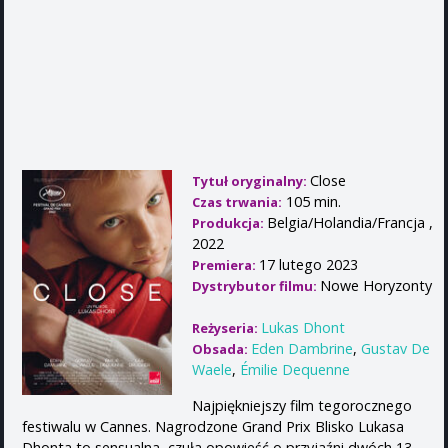
Close
Tytuł oryginalny:
105 min.
Czas trwania:
Belgia/Holandia/Francja ,
Produkcja:
2022
17 lutego 2023
Premiera:
Nowe Horyzonty
Dystrybutor filmu:
Lukas Dhont
Reżyseria:
Eden Dambrine
,
Gustav De
Obsada:
Waele
,
Émilie Dequenne
Najpiękniejszy film tegorocznego
festiwalu w Cannes. Nagrodzone Grand Prix Blisko Lukasa
Dhonta to sensualna, czuła opowieść o przyjaźni dwóch 13-