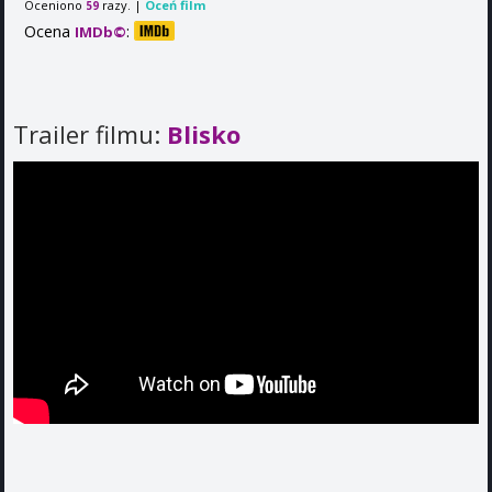
Oceniono
razy. |
Oceń film
59
Ocena
:
IMDb©
Trailer filmu:
Blisko