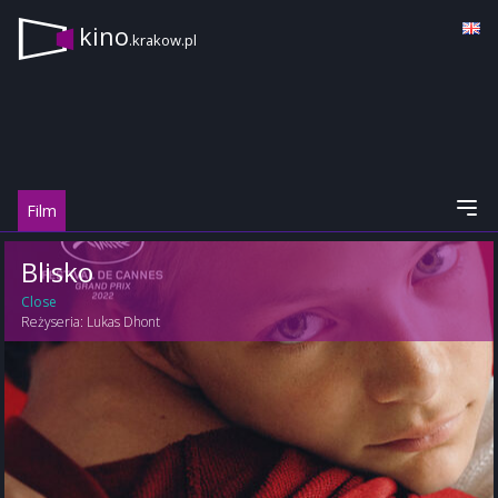
kino
.krakow.pl
Film
Blisko
Close
Reżyseria:
Lukas Dhont