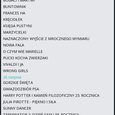
BOGACI I MARTWI
BUNTOWNIK
FRANCES HA
KRĘCIOŁEK
KSIĘGA PUSTYNI
MARZYCIELKI
NAZNACZONY: WYJŚCIE Z MROCZNEGO WYMIARU
NOWA FALA
O CZYM WIE MARIELLE
PUCIO KOCHA ZWIERZAKI
VIVALDI I JA
WRONG GIRLS
28 sierpnia
GORZKIE ŚWIĘTA
GWIAZDOZBIÓR PSA
HARRY POTTER I KAMIEŃ FILOZOFICZNY 25. ROCZNICA
JULIA PIROTTE - PIĘKNO I SIŁA
SUNNY DANCER
TERMINATOR 2: DZIEŃ SĄDU 35. ROCZNICA