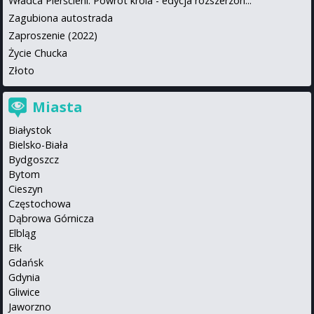
Władca Pierścieni: Powrót króla - edycja rozszerzon...
Zagubiona autostrada
Zaproszenie (2022)
Życie Chucka
Złoto
Miasta
Białystok
Bielsko-Biała
Bydgoszcz
Bytom
Cieszyn
Częstochowa
Dąbrowa Górnicza
Elbląg
Ełk
Gdańsk
Gdynia
Gliwice
Jaworzno