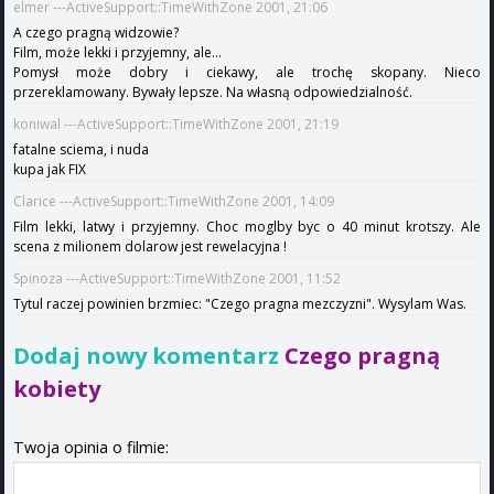
elmer ---ActiveSupport::TimeWithZone 2001, 21:06
A czego pragną widzowie?
Film, może lekki i przyjemny, ale...
Pomysł może dobry i ciekawy, ale trochę skopany. Nieco
przereklamowany. Bywały lepsze. Na własną odpowiedzialność.
koniwal ---ActiveSupport::TimeWithZone 2001, 21:19
fatalne sciema, i nuda
kupa jak FIX
Clarice ---ActiveSupport::TimeWithZone 2001, 14:09
Film lekki, latwy i przyjemny. Choc moglby byc o 40 minut krotszy. Ale
scena z milionem dolarow jest rewelacyjna !
Spinoza ---ActiveSupport::TimeWithZone 2001, 11:52
Tytul raczej powinien brzmiec: "Czego pragna mezczyzni". Wysylam Was.
Dodaj nowy komentarz
Czego pragną
kobiety
Twoja opinia o filmie: