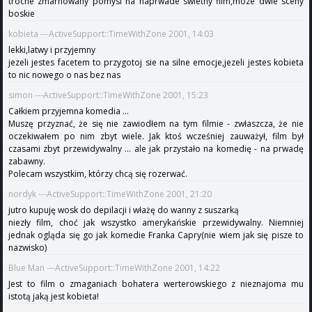
troche zmarnowany pomysl na naprwade swietny film,moze dwie sceny
boskie
kobieta ---ActiveSupport::TimeWithZone 2001, 14:03
lekki,latwy i przyjemny
jezeli jestes facetem to przygotoj sie na silne emocje,jezeli jestes kobieta
to nic nowego o nas bez nas
simon ---ActiveSupport::TimeWithZone 2001, 15:23
Całkiem przyjemna komedia ...
Muszę przyznać, że się nie zawiodłem na tym filmie - zwłaszcza, że nie
oczekiwałem po nim zbyt wiele. Jak ktoś wcześniej zauważył, film był
czasami zbyt przewidywalny ... ale jak przystało na komedię - na prwadę
zabawny.
Polecam wszystkim, którzy chcą się rozerwać.
nordyk ---ActiveSupport::TimeWithZone 2001, 21:20
jutro kupuję wosk do depilacji i włażę do wanny z suszarką
niezły film, choć jak wszystko amerykańskie przewidywalny. Niemniej
jednak ogląda się go jak komedie Franka Capry(nie wiem jak się pisze to
nazwisko)
Blue Man ---ActiveSupport::TimeWithZone 2001, 14:22
Jest to film o zmaganiach bohatera werterowskiego z nieznajoma mu
istotą jaką jest kobieta!