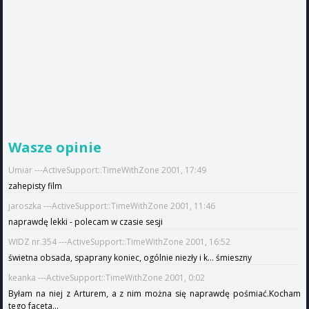
Wasze opinie
Umiar ---ActiveSupport::TimeWithZone 2001, 17:49
zahepisty film
jaroszka ---ActiveSupport::TimeWithZone 2001, 11:46
naprawdę lekki - polecam w czasie sesji
WIDZ nr.354 ---ActiveSupport::TimeWithZone 2001, 16:52
świetna obsada, spaprany koniec, ogólnie niezły i k... śmieszny
keanka ---ActiveSupport::TimeWithZone 2001, 0:02
Byłam na niej z Arturem, a z nim można się naprawdę pośmiać.Kocham
tego faceta...