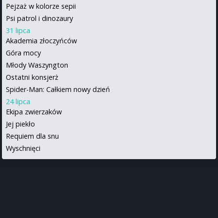
Pejzaż w kolorze sepii
Psi patrol i dinozaury
31 lipca
Akademia złoczyńców
Góra mocy
Młody Waszyngton
Ostatni konsjerż
Spider-Man: Całkiem nowy dzień
24 lipca
Ekipa zwierzaków
Jej piekło
Requiem dla snu
Wyschnięci