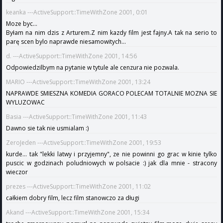
keanka ---ActiveSupport::TimeWithZone 2001, 0:01
Moze byc...
Byłam na nim dzis z Arturem.Z nim kazdy film jest fajny.A tak na serio to
parę scen bylo naprawde niesamowitych...
d. ---ActiveSupport::TimeWithZone 2001, 14:56
Odpowiedzilbym na pytanie w tytule ale cenzura nie pozwala.
MARIO ---ActiveSupport::TimeWithZone 2001, 13:24
NAPRAWDE SMIESZNA KOMEDIA GORACO POLECAM TOTALNIE MOZNA SIE
WYLUZOWAC
Basia ---ActiveSupport::TimeWithZone 2001, 11:43
Dawno sie tak nie usmialam :)
ZeroJeden ---ActiveSupport::TimeWithZone 2001, 19:53
kurde... tak "lekki latwy i przyjemny", ze nie powinni go grac w kinie tylko
puscic w godzinach poludniowych w polsacie :) jak dla mnie - stracony
wieczor
prezes ---ActiveSupport::TimeWithZone 2001, 11:02
całkiem dobry film, lecz film stanowczo za długi
Akand ---ActiveSupport::TimeWithZone 2001, 15:34