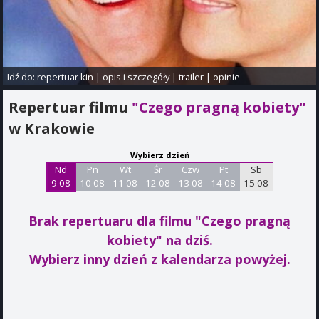
Idź do:
repertuar kin
|
opis i szczegóły
|
trailer
|
opinie
Repertuar filmu
"Czego pragną kobiety"
w Krakowie
Wybierz dzień
Nd
Pn
Wt
Śr
Czw
Pt
Sb
9 08
10 08
11 08
12 08
13 08
14 08
15 08
Brak repertuaru dla filmu "Czego pragną
kobiety"
na dziś.
Wybierz inny dzień z kalendarza powyżej.