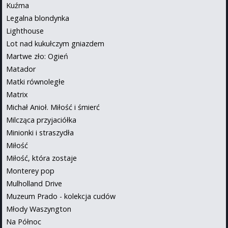
Kuźma
Legalna blondynka
Lighthouse
Lot nad kukułczym gniazdem
Martwe zło: Ogień
Matador
Matki równoległe
Matrix
Michał Anioł. Miłość i śmierć
Milcząca przyjaciółka
Minionki i straszydła
Miłość
Miłość, która zostaje
Monterey pop
Mulholland Drive
Muzeum Prado - kolekcja cudów
Młody Waszyngton
Na Północ