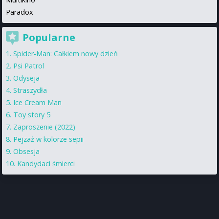
Paradox
Popularne
Spider-Man: Całkiem nowy dzień
Psi Patrol
Odyseja
Straszydła
Ice Cream Man
Toy story 5
Zaproszenie (2022)
Pejzaż w kolorze sepii
Obsesja
Kandydaci śmierci