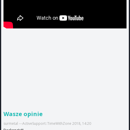
Wasze opinie
surmetal ---ActiveSupport::TimeWithZone 2018, 14:20