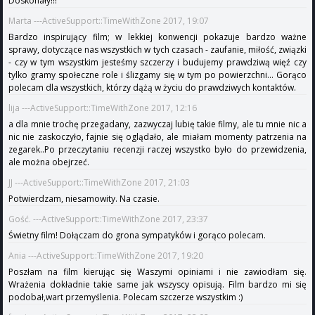
Doskonały!!!
Marta ---ActiveSupport::TimeWithZone 2017, 19:07
Bardzo inspirujący film; w lekkiej konwencji pokazuje bardzo ważne
sprawy, dotyczące nas wszystkich w tych czasach - zaufanie, miłość, związki
- czy w tym wszystkim jesteśmy szczerzy i budujemy prawdziwą więź czy
tylko gramy społeczne role i ślizgamy się w tym po powierzchni... Gorąco
polecam dla wszystkich, którzy dążą w życiu do prawdziwych kontaktów.
lija ---ActiveSupport::TimeWithZone 2017, 12:16
a dla mnie trochę przegadany, zazwyczaj lubię takie filmy, ale tu mnie nic a
nic nie zaskoczyło, fajnie się oglądało, ale miałam momenty patrzenia na
zegarek..Po przeczytaniu recenzji raczej wszystko było do przewidzenia,
ale można obejrzeć.
JJ ---ActiveSupport::TimeWithZone 2017, 21:03
Potwierdzam, niesamowity. Na czasie.
Gość. ---ActiveSupport::TimeWithZone 2017, 23:37
Świetny film! Dołączam do grona sympatyków i gorąco polecam.
Ania ---ActiveSupport::TimeWithZone 2017, 19:20
Poszłam na film kierując się Waszymi opiniami i nie zawiodłam się.
Wrażenia dokładnie takie same jak wszyscy opisują. Film bardzo mi się
podobał,wart przemyślenia. Polecam szczerze wszystkim :)