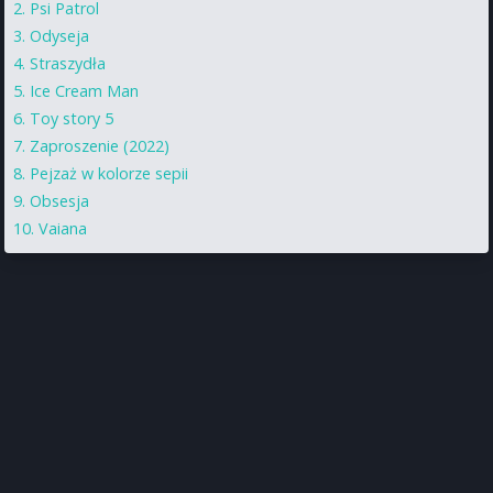
Psi Patrol
Odyseja
Straszydła
Ice Cream Man
Toy story 5
Zaproszenie (2022)
Pejzaż w kolorze sepii
Obsesja
Vaiana