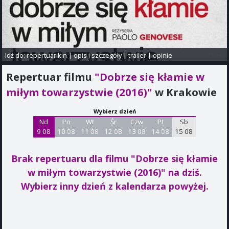
Idź do:
repertuar kin
|
opis i szczegóły
|
trailer
|
opinie
Repertuar filmu
"Dobrze się kłamie w
miłym towarzystwie (2016)"
w Krakowie
Wybierz dzień
Nd
Pn
Wt
Śr
Czw
Pt
Sb
9 08
10 08
11 08
12 08
13 08
14 08
15 08
Brak repertuaru dla filmu "Dobrze się kłamie
w miłym towarzystwie (2016)"
na dziś.
Wybierz inny dzień z kalendarza powyżej.