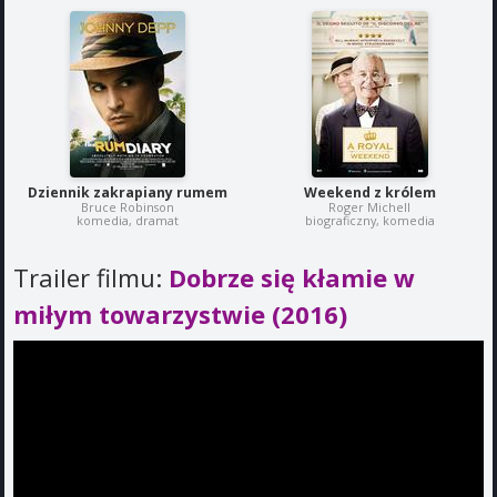
Dziennik zakrapiany rumem
Weekend z królem
Bruce Robinson
Roger Michell
komedia, dramat
biograficzny, komedia
Trailer filmu:
Dobrze się kłamie w
miłym towarzystwie (2016)