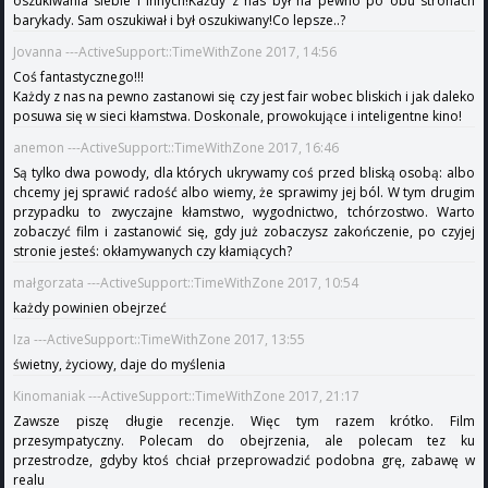
oszukiwania siebie i innych!Każdy z nas był na pewno po obu stronach
barykady. Sam oszukiwał i był oszukiwany!Co lepsze..?
Jovanna ---ActiveSupport::TimeWithZone 2017, 14:56
Coś fantastycznego!!!
Każdy z nas na pewno zastanowi się czy jest fair wobec bliskich i jak daleko
posuwa się w sieci kłamstwa. Doskonale, prowokujące i inteligentne kino!
anemon ---ActiveSupport::TimeWithZone 2017, 16:46
Są tylko dwa powody, dla których ukrywamy coś przed bliską osobą: albo
chcemy jej sprawić radość albo wiemy, że sprawimy jej ból. W tym drugim
przypadku to zwyczajne kłamstwo, wygodnictwo, tchórzostwo. Warto
zobaczyć film i zastanowić się, gdy już zobaczysz zakończenie, po czyjej
stronie jesteś: okłamywanych czy kłamiących?
małgorzata ---ActiveSupport::TimeWithZone 2017, 10:54
każdy powinien obejrzeć
Iza ---ActiveSupport::TimeWithZone 2017, 13:55
świetny, życiowy, daje do myślenia
Kinomaniak ---ActiveSupport::TimeWithZone 2017, 21:17
Zawsze piszę długie recenzje. Więc tym razem krótko. Film
przesympatyczny. Polecam do obejrzenia, ale polecam tez ku
przestrodze, gdyby ktoś chciał przeprowadzić podobna grę, zabawę w
realu