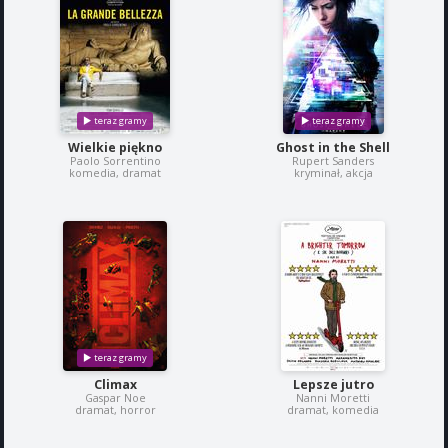
Wielkie piękno
Ghost in the Shell
Paolo Sorrentino
Rupert Sanders
komedia, dramat
kryminał, akcja
Climax
Lepsze jutro
Gaspar Noe
Nanni Moretti
dramat, horror
dramat, komedia