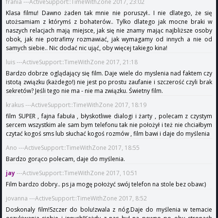
frania ---ActiveSupport::TimeWithZone 2017, 23:02
Klasa filmu! Dawno żaden tak mnie nie poruszył.. I nie dlatego, że się
utożsamiam z którymś z bohaterów.. Tylko dlatego jak mocne braki w
naszych relacjach mają miejsce, jak się nie znamy mając najbliższe osoby
obok, jak nie potrafimy rozmawiać, jak wymagamy od innych a nie od
samych siebie.. Nic dodać nic ująć, oby więcej takiego kina!
luis ---ActiveSupport::TimeWithZone 2017, 21:18
Bardzo dobrze oglądający się film. Daje wiele do myslenia nad faktem czy
istotą związku (każdego!) nie jest po prostu zaufanie i szczerość czyli brak
sekretów? Jeśli tego nie ma - nie ma związku. Świetny film.
krakus ---ActiveSupport::TimeWithZone 2017, 18:19
film SUPER , fajna fabuła , błyskotliwe dialogi i żarty , polecam z czystym
sercem wszystkim ale sam bym telefonu tak nie położył i też nie chciałbym
czytać kogoś sms lub słuchać kogoś rozmów , film bawi i daje do myślenia
Ano ---ActiveSupport::TimeWithZone 2017, 18:55
Bardzo gorąco polecam, daje do myślenia.
jay
---ActiveSupport::TimeWithZone 2017, 10:51
Film bardzo dobry.. ps ja mogę położyć swój telefon na stole bez obaw:)
jovanna ---ActiveSupport::TimeWithZone 2017, 8:52
Doskonaly film!Szczer do bolu!zwala z nóg.Daje do myślenia w temacie