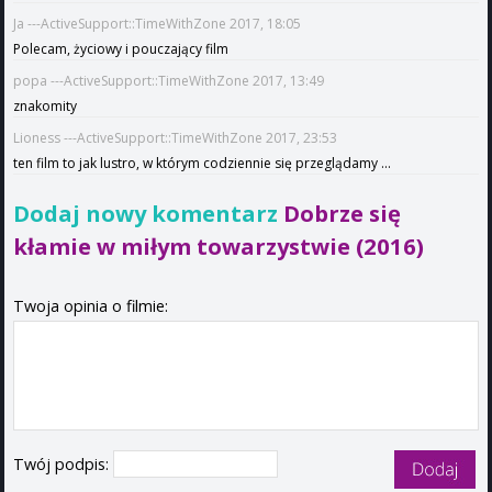
Ja ---ActiveSupport::TimeWithZone 2017, 18:05
Polecam, życiowy i pouczający film
popa ---ActiveSupport::TimeWithZone 2017, 13:49
znakomity
Lioness ---ActiveSupport::TimeWithZone 2017, 23:53
ten film to jak lustro, w którym codziennie się przeglądamy ...
Dodaj nowy komentarz
Dobrze się
kłamie w miłym towarzystwie (2016)
Twoja opinia o filmie:
Twój podpis: