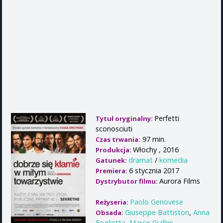
Perfetti
Tytuł oryginalny:
sconosciuti
97 min.
Czas trwania:
Włochy , 2016
Produkcja:
dramat
/
komedia
Gatunek:
6 stycznia 2017
Premiera:
Aurora Films
Dystrybutor filmu:
Paolo Genovese
Reżyseria:
Giuseppe Battiston
,
Anna
Obsada:
Foglietta
,
Marco Giallini