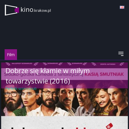
kino
.krakow.pl
Film
Dobrze się kłamie w miłym
towarzystwie (2016)
Perfetti sconosciuti
Reżyseria:
Paolo Genovese