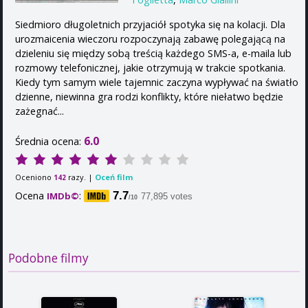
Siedmioro długoletnich przyjaciół spotyka się na kolacji. Dla
urozmaicenia wieczoru rozpoczynają zabawę polegającą na
dzieleniu się między sobą treścią każdego SMS-a, e-maila lub
rozmowy telefonicznej, jakie otrzymują w trakcie spotkania.
Kiedy tym samym wiele tajemnic zaczyna wypływać na światło
dzienne, niewinna gra rodzi konflikty, które niełatwo będzie
zażegnać...
6.0
Średnia ocena:
Oceniono
razy. |
Oceń film
142
Ocena
:
7.7
IMDb©
77,895 votes
/10
Podobne filmy