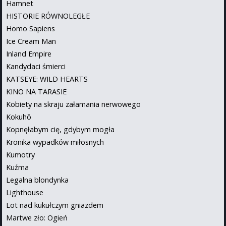
Hamnet
HISTORIE RÓWNOLEGŁE
Homo Sapiens
Ice Cream Man
Inland Empire
Kandydaci śmierci
KATSEYE: WILD HEARTS
KINO NA TARASIE
Kobiety na skraju załamania nerwowego
Kokuhō
Kopnęłabym cię, gdybym mogła
Kronika wypadków miłosnych
Kumotry
Kuźma
Legalna blondynka
Lighthouse
Lot nad kukułczym gniazdem
Martwe zło: Ogień