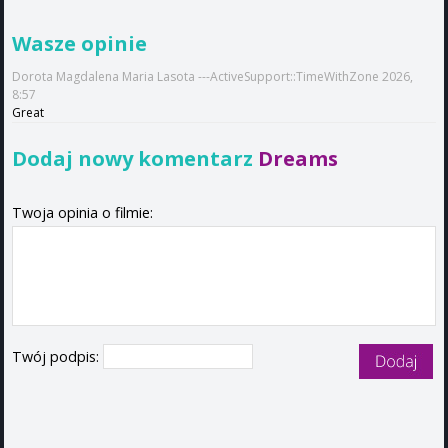
Wasze opinie
Dorota Magdalena Maria Lasota ---ActiveSupport::TimeWithZone 2026,
8:57
Great
Dodaj nowy komentarz
Dreams
Twoja opinia o filmie:
Twój podpis: