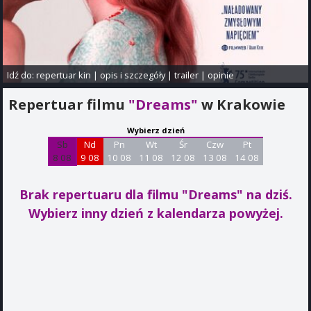
Idź do:
repertuar kin
|
opis i szczegóły
|
trailer
|
opinie
Repertuar filmu
"Dreams"
w Krakowie
Wybierz dzień
Sb
Nd
Pn
Wt
Śr
Czw
Pt
8 08
9 08
10 08
11 08
12 08
13 08
14 08
Brak repertuaru dla filmu "Dreams"
na dziś.
Wybierz inny dzień z kalendarza powyżej.