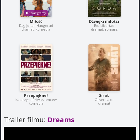
Miłość
Dźwięki miłości
Dag Johan Haugerud
Eva Libertad
dramat, komedia
dramat, romans
Przepiękne!
Sirat
Katarzyna Priwieziencew
Oliver Laxe
komedia
dramat
Trailer filmu:
Dreams