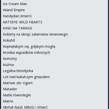
Ice Cream Man
Inland Empire
Kandydaci śmierci
KATSEYE: WILD HEARTS
KINO NA TARASIE
Kobiety na skraju załamania nerwowego
Kokuhō
Kopnęłabym cię, gdybym mogła
Kronika wypadków miłosnych
Kumotry
Kuźma
Legalna blondynka
Lot nad kukułczym gniazdem
Martwe zło: Ogień
Matador
Matki równoległe
Matrix
Michał Anioł. Miłość i śmierć