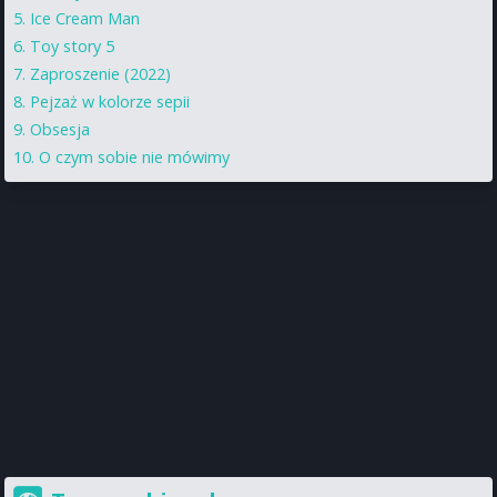
Ice Cream Man
Toy story 5
Zaproszenie (2022)
Pejzaż w kolorze sepii
Obsesja
O czym sobie nie mówimy