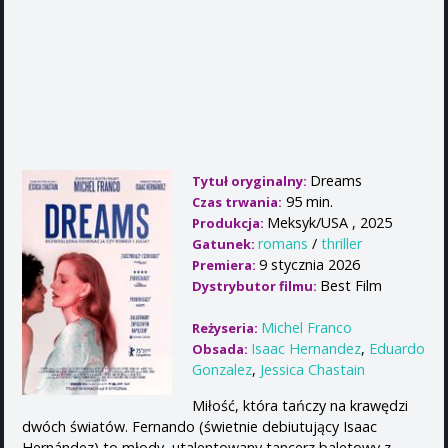
Dreams
Tytuł oryginalny:
95 min.
Czas trwania:
Meksyk/USA , 2025
Produkcja:
romans
/
thriller
Gatunek:
9 stycznia 2026
Premiera:
Best Film
Dystrybutor filmu:
Michel Franco
Reżyseria:
Isaac Hernandez
,
Eduardo
Obsada:
Gonzalez
,
Jessica Chastain
Miłość, która tańczy na krawędzi
dwóch światów. Fernando (świetnie debiutujący Isaac
Hernández) to młody, utalentowany tancerz baletowy z