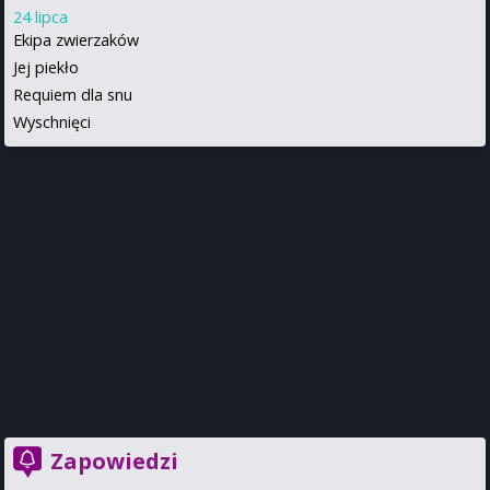
24 lipca
Ekipa zwierzaków
Jej piekło
Requiem dla snu
Wyschnięci
Zapowiedzi