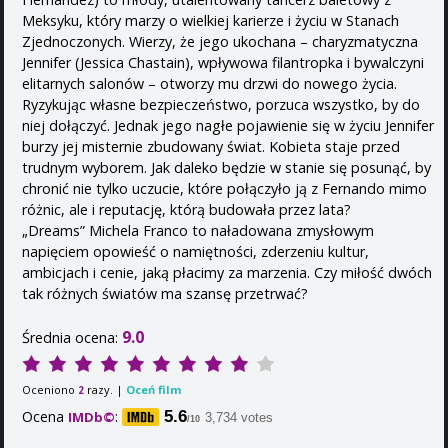
Meksyku, który marzy o wielkiej karierze i życiu w Stanach
Zjednoczonych. Wierzy, że jego ukochana – charyzmatyczna
Jennifer (Jessica Chastain), wpływowa filantropka i bywalczyni
elitarnych salonów – otworzy mu drzwi do nowego życia.
Ryzykując własne bezpieczeństwo, porzuca wszystko, by do
niej dołączyć. Jednak jego nagłe pojawienie się w życiu Jennifer
burzy jej misternie zbudowany świat. Kobieta staje przed
trudnym wyborem. Jak daleko będzie w stanie się posunąć, by
chronić nie tylko uczucie, które połączyło ją z Fernando mimo
różnic, ale i reputację, którą budowała przez lata?
„Dreams” Michela Franco to naładowana zmysłowym
napięciem opowieść o namiętności, zderzeniu kultur,
ambicjach i cenie, jaką płacimy za marzenia. Czy miłość dwóch
tak różnych światów ma szansę przetrwać?
9.0
Średnia ocena:
Oceniono
razy. |
Oceń film
2
Ocena
:
5.6
IMDb©
3,734 votes
/10