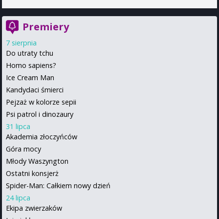
Premiery
7 sierpnia
Do utraty tchu
Homo sapiens?
Ice Cream Man
Kandydaci śmierci
Pejzaż w kolorze sepii
Psi patrol i dinozaury
31 lipca
Akademia złoczyńców
Góra mocy
Młody Waszyngton
Ostatni konsjerż
Spider-Man: Całkiem nowy dzień
24 lipca
Ekipa zwierzaków