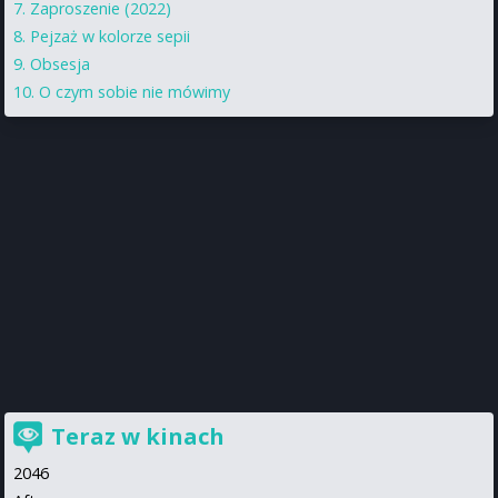
Zaproszenie (2022)
Pejzaż w kolorze sepii
Obsesja
O czym sobie nie mówimy
Teraz w kinach
2046