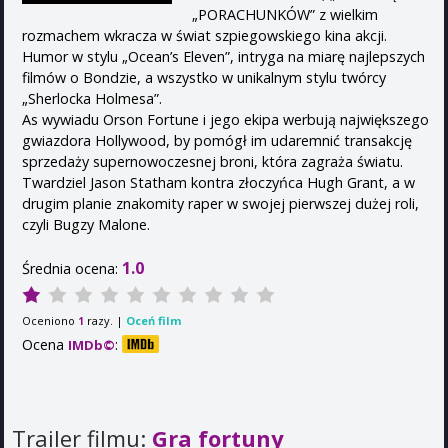
„PORACHUNKÓW” z wielkim
rozmachem wkracza w świat szpiegowskiego kina akcji.
Humor w stylu „Ocean’s Eleven”, intryga na miarę najlepszych
filmów o Bondzie, a wszystko w unikalnym stylu twórcy
„Sherlocka Holmesa”.
As wywiadu Orson Fortune i jego ekipa werbują największego
gwiazdora Hollywood, by pomógł im udaremnić transakcję
sprzedaży supernowoczesnej broni, która zagraża światu.
Twardziel Jason Statham kontra złoczyńca Hugh Grant, a w
drugim planie znakomity raper w swojej pierwszej dużej roli,
czyli Bugzy Malone.
1.0
Średnia ocena:
Oceniono
razy. |
Oceń film
1
Ocena
:
IMDb©
Trailer filmu:
Gra fortuny