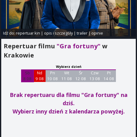
Idź do:
repertuar kin
|
opis i szczegóły
|
trailer
|
opinie
Repertuar filmu
"Gra fortuny"
w
Krakowie
Wybierz dzień
Sb
Nd
Pn
Wt
Śr
Czw
Pt
8 08
9 08
10 08
11 08
12 08
13 08
14 08
Brak repertuaru dla filmu "Gra fortuny"
na
dziś.
Wybierz inny dzień z kalendarza powyżej.