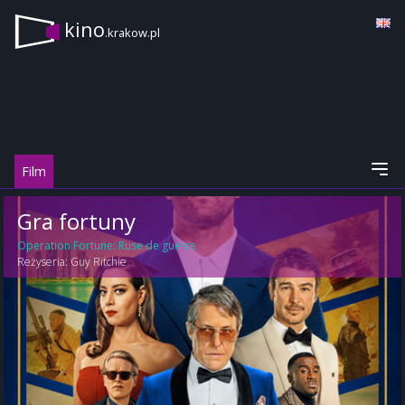
kino
.krakow.pl
Film
Gra fortuny
Operation Fortune: Ruse de guerre
Reżyseria:
Guy Ritchie