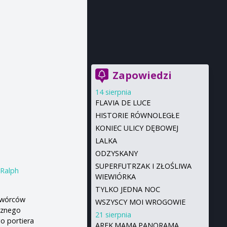
Zapowiedzi
14 sierpnia
FLAVIA DE LUCE
HISTORIE RÓWNOLEGŁE
KONIEC ULICY DĘBOWEJ
LALKA
ODZYSKANY
SUPERFUTRZAK I ZŁOŚLIWA
,
Ralph
WIEWIÓRKA
TYLKO JEDNA NOC
 twórców
WSZYSCY MOI WROGOWIE
cznego
21 sierpnia
o portiera
AREK.MAMA.PANORAMA