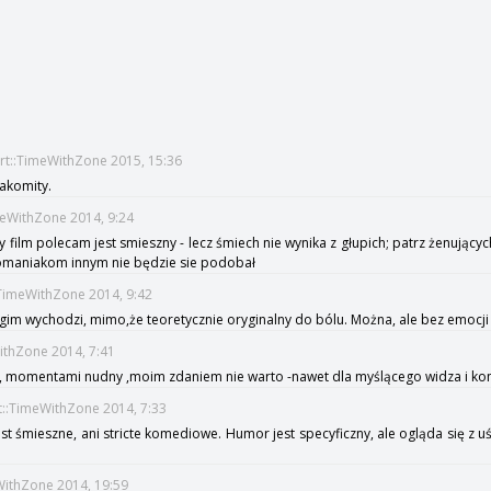
ort::TimeWithZone 2015, 15:36
nakomity.
meWithZone 2014, 9:24
 film polecam jest smieszny - lecz śmiech nie wynika z głupich; patrz żenują
nomaniakom innym nie będzie sie podobał
:TimeWithZone 2014, 9:42
im wychodzi, mimo,że teoretycznie oryginalny do bólu. Można, ale bez emocji i
ithZone 2014, 7:41
o , momentami nudny ,moim zdaniem nie warto -nawet dla myślącego widza i k
t::TimeWithZone 2014, 7:33
st śmieszne, ani stricte komediowe. Humor jest specyficzny, ale ogląda się z 
WithZone 2014, 19:59