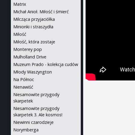
Matrix
Michał Anioł. Miłość i śmierć
Milcząca przyjaciółka
Minionki i straszydła
Miłość
Miłość, która zostaje
Monterey pop
Mulholland Drive
Muzeum Prado - kolekcja cudów
Młody Waszyngton
Na Północ
Nienawiść
Niesamowite przygody
skarpetek
Niesamowite przygody
skarpetek 3. Ale kosmos!
Niewinni czarodzieje
Norymberga