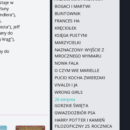
staje w
BOGACI I MARTWI
rtuny
BUNTOWNIK
dlera”),
,
FRANCES HA
ta”), Jeff
KRĘCIOŁEK
wany do
KSIĘGA PUSTYNI
 krąg”),
MARZYCIELKI
NAZNACZONY: WYJŚCIE Z
ny do
MROCZNEGO WYMIARU
NOWA FALA
O CZYM WIE MARIELLE
PUCIO KOCHA ZWIERZAKI
VIVALDI I JA
WRONG GIRLS
28 sierpnia
GORZKIE ŚWIĘTA
GWIAZDOZBIÓR PSA
HARRY POTTER I KAMIEŃ
FILOZOFICZNY 25. ROCZNICA