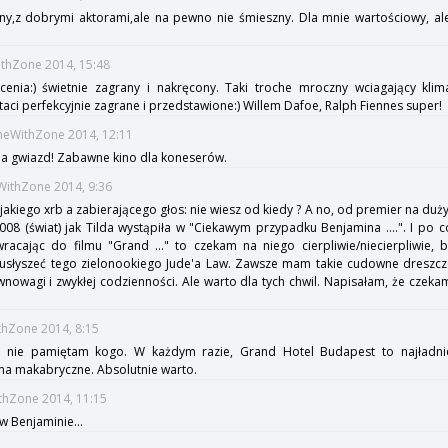
tny,z dobrymi aktorami,ale na pewno nie śmieszny. Dla mnie wartościowy, al
ithZone 2014, 15:48
enia:) świetnie zagrany i nakręcony. Taki troche mroczny wciagający klim
taci perfekcyjnie zagrane i przedstawione:) Willem Dafoe, Ralph Fiennes super!
imeWithZone 2014, 12:11
jada gwiazd! Zabawne kino dla koneserów.
eWithZone 2014, 9:36
iego xrb a zabierającego głos: nie wiesz od kiedy ? A no, od premier na duży
008 (świat) jak Tilda wystąpiła w "Ciekawym przypadku Benjamina ....". I po 
wracając do filmu "Grand ..." to czekam na niego cierpliwie/niecierpliwie,
 usłyszeć tego zielonookiego Jude'a Law. Zawsze mam takie cudowne dreszcze
wnowagi i zwykłej codzienności. Ale warto dla tych chwil. Napisałam, że czek
thZone 2014, 8:15
ż nie pamiętam kogo. W każdym razie, Grand Hotel Budapest to najładniej
a makabryczne. Absolutnie warto.
ithZone 2014, 11:15
w Benjaminie...