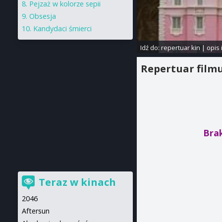
Pejzaż w kolorze sepii
Obsesja
Kandydaci śmierci
Idź do:
repertuar kin
|
opis 
Repertuar film
Bra
Teraz w kinach
2046
Aftersun