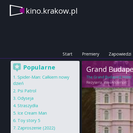
kino.krakow.pl
Start
Premiery
Zapowiedzi
Popularne
Grand Budape
Spider-Man: Całkiem nowy
The Grand Budapest Hotel
Reżyseria:
Wes Anderson
dzień
Psi Patrol
Odyseja
Straszydła
Ice Cream Man
Toy story 5
Zaproszenie (2022)