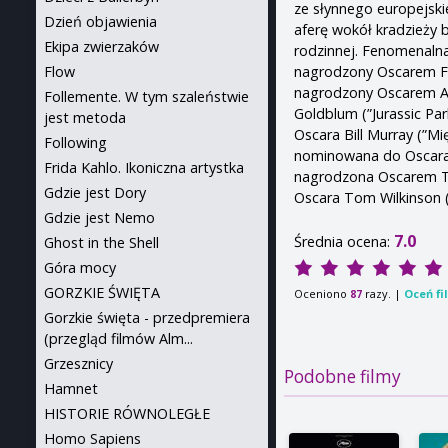
ze słynnego europejski
Dzień objawienia
aferę wokół kradzieży
Ekipa zwierzaków
rodzinnej. Fenomenalna
nagrodzony Oscarem F.
Flow
nagrodzony Oscarem Adr
Follemente. W tym szaleństwie
Goldblum (”Jurassic P
jest metoda
Oscara Bill Murray (”
Following
nominowana do Oscara 
Frida Kahlo. Ikoniczna artystka
nagrodzona Oscarem Ti
Gdzie jest Dory
Oscara Tom Wilkinson (
Gdzie jest Nemo
7.0
Średnia ocena:
Ghost in the Shell
Góra mocy
GORZKIE ŚWIĘTA
Oceniono
razy. |
Oceń fi
87
Gorzkie święta - przedpremiera
(przegląd filmów Alm...
Grzesznicy
Podobne filmy
Hamnet
HISTORIE RÓWNOLEGŁE
Homo Sapiens