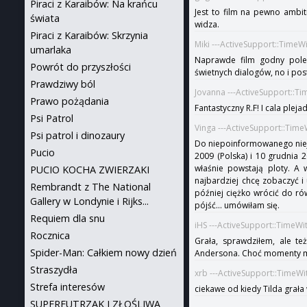
Piraci z Karaibów: Na krańcu
Jest to film na pewno ambi
świata
widza.
Piraci z Karaibów: Skrzynia
Miki ---ActiveSupport::TimeW
umarlaka
Naprawde film godny polec
Powrót do przyszłości
świetnych dialogów, no i pos
Prawdziwy ból
Jovanna ---ActiveSupport::T
Prawo pożądania
Fantastyczny R.F! I cala ple
Psi Patrol
Vinga ---ActiveSupport::Tim
Psi patrol i dinozaury
Do niepoinformowanego niejak
Pucio
2009 (Polska) i 10 grudnia 2
właśnie powstają ploty. A 
PUCIO KOCHA ZWIERZAKI
najbardziej chcę zobaczyć i
Rembrandt z The National
później ciężko wrócić do ró
Gallery w Londynie i Rijks...
pójść... umówiłam się.
Requiem dla snu
iHS ---ActiveSupport::TimeWi
Rocznica
Grała, sprawdziłem, ale te
Spider-Man: Całkiem nowy dzień
Andersona. Choć momenty m
Straszydła
xrb ---ActiveSupport::TimeW
Strefa interesów
ciekawe od kiedy Tilda grała 
SUPERFUTRZAK I ZŁOŚLIWA