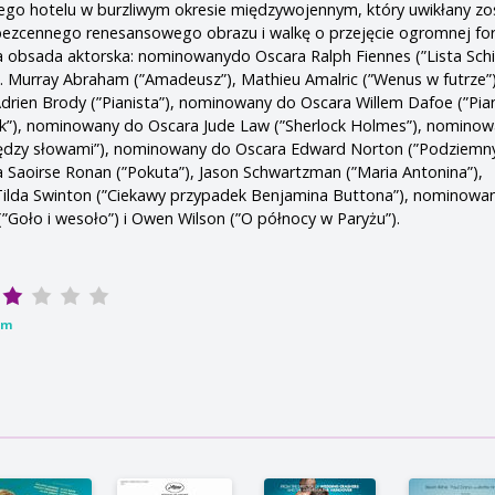
ego hotelu w burzliwym okresie międzywojennym, który uwikłany zo
 bezcennego renesansowego obrazu i walkę o przejęcie ogromnej fo
 obsada aktorska: nominowanydo Oscara Ralph Fiennes (”Lista Schin
 Murray Abraham (”Amadeusz”), Mathieu Amalric (”Wenus w futrze”)
ien Brody (”Pianista”), nominowany do Oscara Willem Dafoe (”Pianis
ark”), nominowany do Oscara Jude Law (”Sherlock Holmes”), nomino
Między słowami”), nominowany do Oscara Edward Norton (”Podziemny
Saoirse Ronan (”Pokuta”), Jason Schwartzman (”Maria Antonina”),
lda Swinton (”Ciekawy przypadek Benjamina Buttona”), nominowa
”Goło i wesoło”) i Owen Wilson (”O północy w Paryżu”).
lm