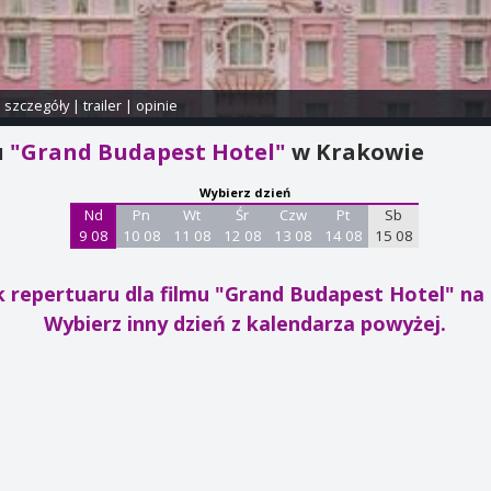
i szczegóły
|
trailer
|
opinie
u
"Grand Budapest Hotel"
w Krakowie
Wybierz dzień
Nd
Pn
Wt
Śr
Czw
Pt
Sb
9 08
10 08
11 08
12 08
13 08
14 08
15 08
k repertuaru dla filmu "Grand Budapest Hotel"
na 
Wybierz inny dzień z kalendarza powyżej.