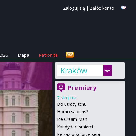
Zaloguj się
|
Załóż konto
2026
Mapa
Patronite
Kraków
Premiery
7 sierpnia
Do utraty tchu
Homo sapiens?
Ice Cream Man
Kandydaci śmierci
Pejzaż w kolorze sepii