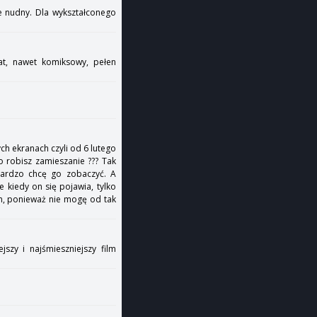
e nudny. Dla wykształconego
at, nawet komiksowy, pełen
ch ekranach czyli od 6 lutego
co robisz zamieszanie ??? Tak
 bardzo chcę go zobaczyć. A
 kiedy on się pojawia, tylko
am, ponieważ nie mogę od tak
szy i najśmieszniejszy film