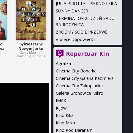
JULIA PIROTTE - PIĘKNO I SIŁA
SUNNY DANCER
TERMINATOR 2: DZIEŃ SĄDU
35. ROCZNICA
ZRÓBMY SOBIE PRZERWĘ
»
więcej zapowiedzi
do
Sylwester w
wa
Nowym Jorku
Repertuar Kin
ni
Garry Marshall
komedia, romans
Agrafka
Cinema City Bonarka
Cinema City Galeria Kazimierz
Cinema City Zakopianka
Galeria Bronowice Mikro
IMAX
Kijów
Kino Kika
Kino Mikro
Kino Pod Baranami