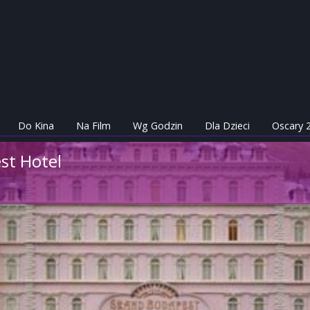
Do Kina
Na Film
Wg Godzin
Dla Dzieci
Oscary 
st Hotel