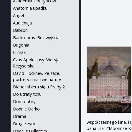
Akademia złoczyńców
Anatomia upadku
Angel
Audiencja
Babilon
Backrooms. Bez wyjścia
Bugonia
Climax
Czas Apokalipsy: Wersja
Reżyserska
David Hockney. Pejzaże,
portrety i martwe natury
Diabeł ubiera się u Prady 2
Do utraty tchu
Dom dobry
Donnie Darko
Drama
współczesnego kina, łą
Drugie życie
pana lisa” i”Moonrise 
Dzieci z Bullerbyn