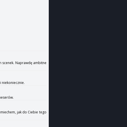
cych scenek. Naprawdę ambitne
 niekoniecznie.
oneserów.
uśmiechem, jak do Ciebie tego