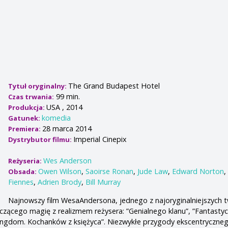
The Grand Budapest Hotel
Tytuł oryginalny:
99 min.
Czas trwania:
USA , 2014
Produkcja:
komedia
Gatunek:
28 marca 2014
Premiera:
Imperial Cinepix
Dystrybutor filmu:
Wes Anderson
Reżyseria:
Owen Wilson
,
Saoirse Ronan
,
Jude Law
,
Edward Norton
Obsada:
Fiennes
,
Adrien Brody
,
Bill Murray
Najnowszy film WesaAndersona, jednego z najoryginalniejszych
czącego magię z realizmem reżysera: ”Genialnego klanu”, ”Fantasty
Kingdom. Kochanków z księżyca”. Niezwykłe przygody ekscentryczneg