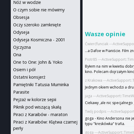
Nóż w wodzie
O czym sobie nie mówimy
Obsesja
Oczy szeroko zamknięte
Odyseja
Wasze opinie
Odyseja Kosmiczna - 2001
Ćwierćfunciak ---ActiveSupp
Ojczyzna
...a Dafoe w Pianiście. Film z
Ona
Piotr85 ---ActiveSupport::Ti
One to One: John & Yoko
Byłem na nim w kwietiu dobry
Osiem i pół
kino. Polecam dojrzałym ki
Ostatni konsjerż
z Krakowa ---ActiveSupport:
Pamiętniki Tatusia Muminka
Jednym okiem wchodzi a drug
Parasite
jaga ---ActiveSupport::TimeW
Pejzaż w kolorze sepii
Ciekawy ,ale nic specjalneg
Piknik pod wiszącą skałą
Twój podpis ---ActiveSuppor
Piraci z Karaibów - maraton
goga - Kino Andersona nie je
Piraci z Karaibów: Klątwa czarnej
typu "kreskówka" trafia.
perły
goga ---ActiveSupport::Time