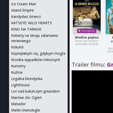
Ice Cream Man
Inland Empire
Kandydaci śmierci
KATSEYE: WILD HEARTS
KINO NA TARASIE
Kobiety na skraju załamania
Wielkie piękno
nerwowego
Paolo Sorrentino
z
komedia, dramat
Kokuhō
Nic
kom
Kopnęłabym cię, gdybym mogła
Kronika wypadków miłosnych
Trailer filmu:
G
Kumotry
Kuźma
Legalna blondynka
Lighthouse
Lot nad kukułczym gniazdem
Martwe zło: Ogień
Matador
Matki równoległe