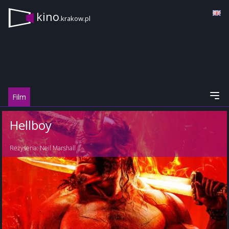
kino
.krakow.pl
Film
Hellboy
Reżyseria:
Neil Marshall