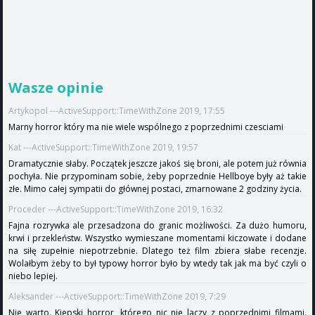
Wasze opinie
Artykopol ---ActiveSupport::TimeWithZone 2019, 17:55
Marny horror który ma nie wiele wspólnego z poprzednimi czesciami
Kat ---ActiveSupport::TimeWithZone 2019, 19:57
Dramatycznie słaby. Początek jeszcze jakoś się broni, ale potem już równia
pochyła. Nie przypominam sobie, żeby poprzednie Hellboye były aż takie
złe. Mimo całej sympatii do głównej postaci, zmarnowane 2 godziny życia.
Proceder ---ActiveSupport::TimeWithZone 2019, 16:32
Fajna rozrywka ale przesadzona do granic możliwości. Za dużo humoru,
krwi i przekleństw. Wszystko wymieszane momentami kiczowate i dodane
na siłę zupełnie niepotrzebnie. Dlatego też film zbiera słabe recenzje.
Wolałbym żeby to był typowy horror było by wtedy tak jak ma być czyli o
niebo lepiej.
Aleksander ---ActiveSupport::TimeWithZone 2019, 7:29
Nie warto. Kiepski horror, którego nic nie laczy z poprzednimi filmami.