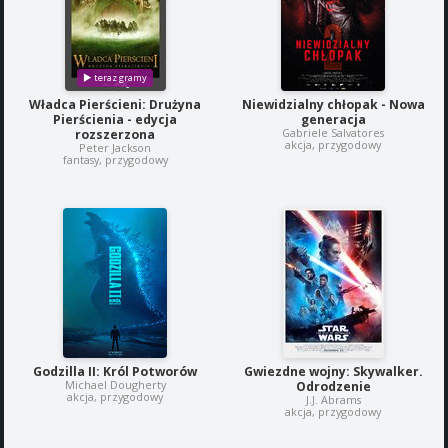
Władca Pierścieni: Drużyna
Niewidzialny chłopak - Nowa
Pierścienia - edycja
generacja
Gabriele Salvatores
rozszerzona
akcja, przygodowy
Peter Jackson
fantasy, przygodowy
Godzilla II: Król Potworów
Gwiezdne wojny: Skywalker.
Michael Dougherty
Odrodzenie
akcja, przygodowy
J.J. Abrams
akcja, przygodowy