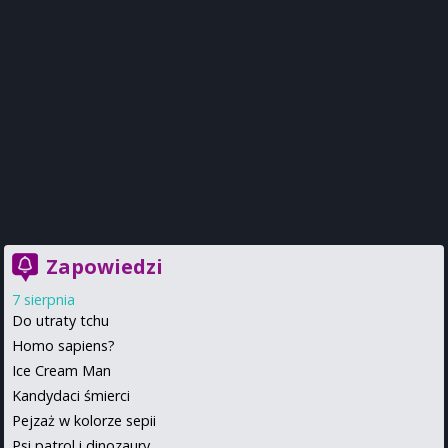
Zapowiedzi
7 sierpnia
Do utraty tchu
Homo sapiens?
Ice Cream Man
Kandydaci śmierci
Pejzaż w kolorze sepii
Psi patrol i dinozaury