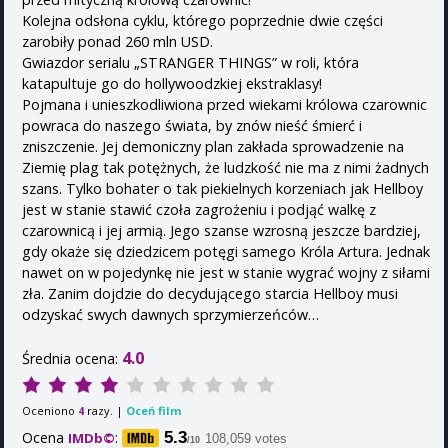
Kolejna odsłona cyklu, którego poprzednie dwie części
zarobiły ponad 260 mln USD.
Gwiazdor serialu „STRANGER THINGS” w roli, która
katapultuje go do hollywoodzkiej ekstraklasy!
Pojmana i unieszkodliwiona przed wiekami królowa czarownic
powraca do naszego świata, by znów nieść śmierć i
zniszczenie. Jej demoniczny plan zakłada sprowadzenie na
Ziemię plag tak potężnych, że ludzkość nie ma z nimi żadnych
szans. Tylko bohater o tak piekielnych korzeniach jak Hellboy
jest w stanie stawić czoła zagrożeniu i podjąć walkę z
czarownicą i jej armią. Jego szanse wzrosną jeszcze bardziej,
gdy okaże się dziedzicem potęgi samego Króla Artura. Jednak
nawet on w pojedynkę nie jest w stanie wygrać wojny z siłami
zła. Zanim dojdzie do decydującego starcia Hellboy musi
odzyskać swych dawnych sprzymierzeńców…
4.0
Średnia ocena:
Oceniono
razy. |
Oceń film
4
Ocena
:
5.3
IMDb©
108,059 votes
/10