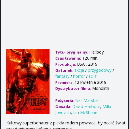
Hellboy
Tytuł oryginalny:
120 min.
Czas trwania:
USA , 2019
Produkcja:
akcja
/
przygodowy
/
Gatunek:
fantasy
/
horror
/
sci-fi
12 kwietnia 2019
Premiera:
Monolith
Dystrybutor filmu:
Neil Marshall
Reżyseria:
David Harbour
,
Milla
Obsada:
Jovovich
,
Ian McShane
Kultowy superbohater z piekła rodem powraca, by ocalić świat
przed mityczną królową czarownic!