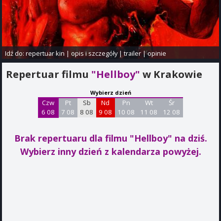
Idź do:
repertuar kin
|
opis i szczegóły
|
trailer
|
opinie
Repertuar filmu
"Hellboy"
w Krakowie
Wybierz dzień
Czw
Pt
Sb
Nd
Pn
Wt
Śr
6 08
7 08
8 08
9 08
10 08
11 08
12 08
Brak repertuaru dla filmu "Hellboy"
na dziś.
Wybierz inny dzień z kalendarza powyżej.