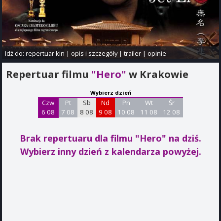
Idź do:
repertuar kin
|
opis i szczegóły
|
trailer
|
opinie
Repertuar filmu
"Hero"
w Krakowie
Wybierz dzień
Czw
Pt
Sb
Nd
Pn
Wt
Śr
6 08
7 08
8 08
9 08
10 08
11 08
12 08
Brak repertuaru dla filmu "Hero"
na dziś.
Wybierz inny dzień z kalendarza powyżej.