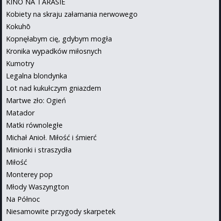
KINO NA TARASIE
Kobiety na skraju załamania nerwowego
Kokuhō
Kopnęłabym cię, gdybym mogła
Kronika wypadków miłosnych
Kumotry
Legalna blondynka
Lot nad kukułczym gniazdem
Martwe zło: Ogień
Matador
Matki równoległe
Michał Anioł. Miłość i śmierć
Minionki i straszydła
Miłość
Monterey pop
Młody Waszyngton
Na Północ
Niesamowite przygody skarpetek