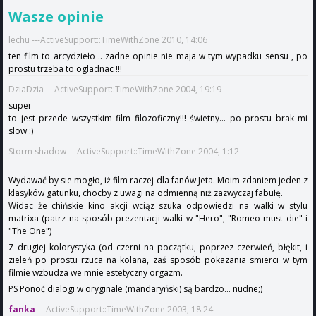
Wasze opinie
lechu ---ActiveSupport::TimeWithZone 2010, 14:06
ten film to arcydzieło .. zadne opinie nie maja w tym wypadku sensu , po
prostu trzeba to ogladnac !!!
DziaDzia ---ActiveSupport::TimeWithZone 2004, 19:19
super
to jest przede wszystkim film filozoficzny!!! świetny... po prostu brak mi
slow :)
Storm shadow ---ActiveSupport::TimeWithZone 2004, 1:12
Wydawać by sie mogło, iż film raczej dla fanów Jeta. Moim zdaniem jeden z
klasyków gatunku, chocby z uwagi na odmienną niż zazwyczaj fabułę.
Widac że chińskie kino akcji wciąz szuka odpowiedzi na walki w stylu
matrixa (patrz na sposób prezentacji walki w "Hero", "Romeo must die" i
"The One")
Z drugiej kolorystyka (od czerni na początku, poprzez czerwień, błękit, i
zieleń po prostu rzuca na kolana, zaś sposób pokazania smierci w tym
filmie wzbudza we mnie estetyczny orgazm.
PS Ponoć dialogi w oryginale (mandaryński) są bardzo... nudne;)
fanka
---ActiveSupport::TimeWithZone 2003, 18:24