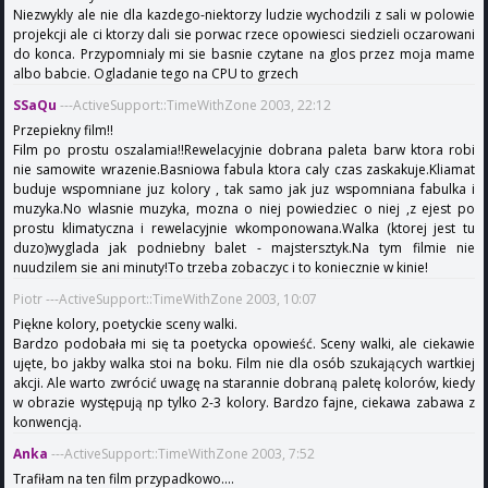
Niezwykly ale nie dla kazdego-niektorzy ludzie wychodzili z sali w polowie
projekcji ale ci ktorzy dali sie porwac rzece opowiesci siedzieli oczarowani
do konca. Przypomnialy mi sie basnie czytane na glos przez moja mame
albo babcie. Ogladanie tego na CPU to grzech
SSaQu
---ActiveSupport::TimeWithZone 2003, 22:12
Przepiekny film!!
Film po prostu oszalamia!!Rewelacyjnie dobrana paleta barw ktora robi
nie samowite wrazenie.Basniowa fabula ktora caly czas zaskakuje.Kliamat
buduje wspomniane juz kolory , tak samo jak juz wspomniana fabulka i
muzyka.No wlasnie muzyka, mozna o niej powiedziec o niej ,z ejest po
prostu klimatyczna i rewelacyjnie wkomponowana.Walka (ktorej jest tu
duzo)wyglada jak podniebny balet - majstersztyk.Na tym filmie nie
nuudzilem sie ani minuty!To trzeba zobaczyc i to koniecznie w kinie!
Piotr ---ActiveSupport::TimeWithZone 2003, 10:07
Piękne kolory, poetyckie sceny walki.
Bardzo podobała mi się ta poetycka opowieść. Sceny walki, ale ciekawie
ujęte, bo jakby walka stoi na boku. Film nie dla osób szukających wartkiej
akcji. Ale warto zwrócić uwagę na starannie dobraną paletę kolorów, kiedy
w obrazie występują np tylko 2-3 kolory. Bardzo fajne, ciekawa zabawa z
konwencją.
Anka
---ActiveSupport::TimeWithZone 2003, 7:52
Trafiłam na ten film przypadkowo....