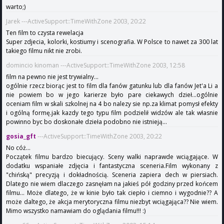
warto;)
Jarek ---ActiveSupport::TimeWithZone 2003, 20:22
Ten film to czysta rewelacja
Super zdjecia, kolorki, kostiumy i scenografia. W Polsce to nawet za 300 lat
takiego filmu nikt nie zrobi.
domincio kinoman ---ActiveSupport::TimeWithZone 2003, 12:58
film na pewno nie jest trywialny...
ogólnie rzecz biorąc jest to film dla fanów gatunku lub dla fanów Jet'a Li a
nie powiem bo w jego karierze było pare ciekawych dzieł...ogólnie
oceniam film w skali szkolnej na 4 bo nalezy sie np.za klimat pomysł efekty
i ogólną formę.jak kazdy tego typu film podzielił widzów ale tak własnie
powinno byc bo doskonałe dzieła podobno nie istnieją...
gosia_gft
---ActiveSupport::TimeWithZone 2003, 20:22
No cóż...
Początek filmu bardzo biecujący. Sceny walki naprawde wciągające. W
dodatku wspaniałe zdjęcia i fantastyczna sceneria.Film wykonany z
"chińską" precyzją i dokładnością. Sceneria zapiera dech w piersiach.
Dlatego nie wiem dlaczego zasnęłam na jakieś pół godziny przed końcem
filmu... Może dlatego, że w kinie było tak ciepło i ciemno i wygodnie?? A
może daltego, że akcja merytoryczna filmu niezbyt wciągająca?? Nie wiem.
Mimo wszystko namawiam do oglądania filmu!!! :)