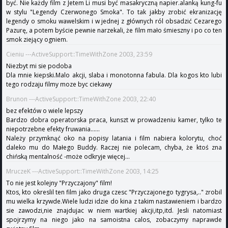
być. Nie każdy film z Jetem Li musi być masakryczną napier.alanką kung-fu
w stylu "Legendy Czerwonego Smoka". To tak jakby zrobić ekranizację
legendy o smoku wawelskim i w jednej z głównych ról obsadzić Cezarego
Pazurę, a potem byście pewnie narzekali, że film mało śmieszny i po co ten
smok ziejący ogniem.
Cieniu ---ActiveSupport::TimeWithZone 2003, 23:59
Niezbyt mi sie podoba
Dla mnie kiepski.Malo akcji, slaba i monotonna fabula. Dla kogos kto lubi
tego rodzaju filmy moze byc ciekawy
Brunon ---ActiveSupport::TimeWithZone 2003, 22:40
bez efektów o wiele lepszy
Bardzo dobra operatorska praca, kunszt w prowadzeniu kamer, tylko te
niepotrzebne efekty fruwania......
Należy przymknąć oko na popisy latania i film nabiera kolorytu, choć
daleko mu do Małego Buddy. Raczej nie polecam, chyba, że ktoś zna
chińską mentalność -może odkryje więcej...
MruczeK ---ActiveSupport::TimeWithZone 2003, 14:25
To nie jest kolejny "Przyczajony" film!
Ktos, kto okreslil ten film jako druga czesc "Przyczajonego tygrysa,.." zrobil
mu wielka krzywde.Wiele ludzi idzie do kina z takim nastawieniem i bardzo
sie zawodzi,nie znajdujac w niem wartkiej akcji,itp,itd. Jesli natomiast
spojrzymy na niego jako na samoistna calos, zobaczymy naprawde