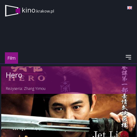
kino
.krakow.pl
Film
Hero
Reżyseria:
Zhang Yimou