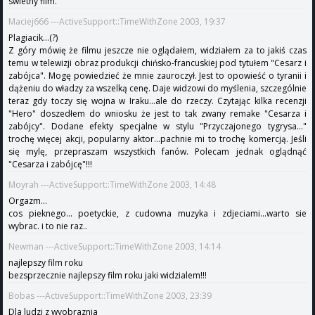
swietny film.
Maciej666 ---ActiveSupport::TimeWithZone 2003, 19:37
Plagiacik...(?)
Z góry mówię że filmu jeszcze nie oglądałem, widziałem za to jakiś czas
temu w telewizji obraz produkcji chińsko-francuskiej pod tytułem "Cesarz i
zabójca". Mogę powiedzieć że mnie zauroczył. Jest to opowieść o tyranii i
dążeniu do władzy za wszelką cenę. Daje widzowi do myślenia, szczególnie
teraz gdy toczy się wojna w Iraku...ale do rzeczy. Czytając kilka recenzji
"Hero" doszedłem do wniosku że jest to tak zwany remake "Cesarza i
zabójcy". Dodane efekty specjalne w stylu "Przyczajonego tygrysa..."
trochę więcej akcji, popularny aktor...pachnie mi to trochę komercją. Jeśli
się mylę, przepraszam wszystkich fanów. Polecam jednak oglądnąć
"Cesarza i zabójcę"!!!
Moyrah ---ActiveSupport::TimeWithZone 2003, 14:48
Orgazm...
cos pieknego... poetyckie, z cudowna muzyka i zdjeciami...warto sie
wybrac. i to nie raz..
Newman ---ActiveSupport::TimeWithZone 2003, 14:14
najlepszy film roku
bezsprzecznie najlepszy film roku jaki widzialem!!!
Bobas ---ActiveSupport::TimeWithZone 2003, 23:39
Dla ludzi z wyobraznia