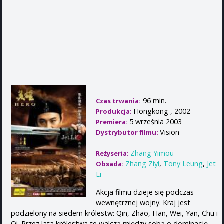
96 min.
Czas trwania:
Hongkong , 2002
Produkcja:
5 września 2003
Premiera:
Vision
Dystrybutor filmu:
Zhang Yimou
Reżyseria:
Zhang Ziyi
,
Tony Leung
,
Jet
Obsada:
Li
Akcja filmu dzieje się podczas
wewnętrznej wojny. Kraj jest
podzielony na siedem królestw: Qin, Zhao, Han, Wei, Yan, Chu i
Qi. Przez lata królestwa te walczą między sobą o dominację.