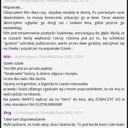
raven66 ---ActiveSupport::TimeWithZone 2003, 15:14
Wspaniały ...
Obejrzałem film dwa razy, obydwa niestety w domq. Po pierwszym razie
stwierdziłem, że muszę koniecznie zobaczyć go w kinie. Teraz właśnie
skończyłem oglądać go drugi raz i szukam kina, gdzie jeszcze go
wyświetlają.
Film jest niesamowicie poetycki i baśniowy, wzruszający do głębi. Myślę że
w czasach kiedy większość rzeczy robiona jest po to, by schlebiać
"gustom" szerokiej publiczności, warto przez dwie godziny zatrzymać się
na chwilę i popatrzeć na wspaniałe Dzieło...
Niki
---ActiveSupport::TimeWithZone 2003, 13:59
dzieło sztuki
Ten film jest po prostu piękny!
"Smakowite" kolory, b.dobre zdjęcia i muzyka.
Uczta dla ciała i dla ducha.
Oparty na legendzie, a legenda to często mieszanka
prawdy i baśni (dlatego zgadzam się z moim poprzednikiem, że nie ma co
wybrzydzać na latanie).
Na pewno WARTO wybrać się na "Hero" do kina, aby ZOBACZYĆ GO w
całej okazałości NA DUŻYM EKRANIE!
Shig
---ActiveSupport::TimeWithZone 2003, 10:17
Takie tam dopowiedzenie
Wybrzydzacie, że mało akcji, dużo latania itp. To jest kurde baśń i tak miało