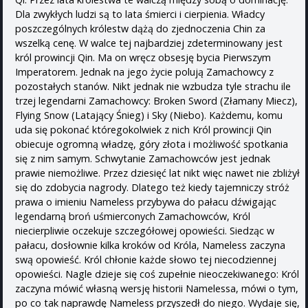
Dla zwykłych ludzi są to lata śmierci i cierpienia. Władcy
poszczególnych królestw dążą do zjednoczenia Chin za
wszelką cenę. W walce tej najbardziej zdeterminowany jest
król prowincji Qin. Ma on wręcz obsesję bycia Pierwszym
Imperatorem. Jednak na jego życie polują Zamachowcy z
pozostałych stanów. Nikt jednak nie wzbudza tyle strachu ile
trzej legendarni Zamachowcy: Broken Sword (Złamany Miecz),
Flying Snow (Latający Śnieg) i Sky (Niebo). Każdemu, komu
uda się pokonać któregokolwiek z nich Król prowincji Qin
obiecuje ogromną władzę, góry złota i możliwość spotkania
się z nim samym. Schwytanie Zamachowców jest jednak
prawie niemożliwe. Przez dziesięć lat nikt więc nawet nie zbliżył
się do zdobycia nagrody. Dlatego też kiedy tajemniczy stróż
prawa o imieniu Nameless przybywa do pałacu dźwigając
legendarną broń uśmierconych Zamachowców, Król
niecierpliwie oczekuje szczegółowej opowieści. Siedząc w
pałacu, dosłownie kilka kroków od Króla, Nameless zaczyna
swą opowieść. Król chłonie każde słowo tej niecodziennej
opowieści. Nagle dzieje się coś zupełnie nieoczekiwanego: Król
zaczyna mówić własną wersję historii Namelessa, mówi o tym,
po co tak naprawdę Nameless przyszedł do niego. Wydaje się,