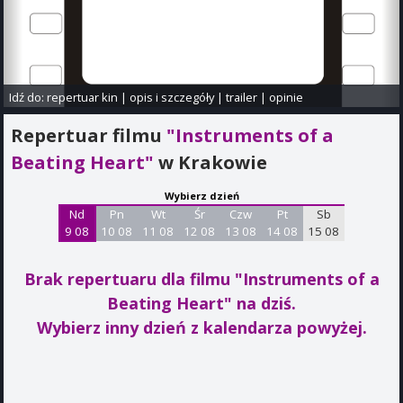
Idź do:
repertuar kin
|
opis i szczegóły
|
trailer
|
opinie
Repertuar filmu
"Instruments of a
Beating Heart"
w Krakowie
Wybierz dzień
Nd
Pn
Wt
Śr
Czw
Pt
Sb
9 08
10 08
11 08
12 08
13 08
14 08
15 08
Brak repertuaru dla filmu "Instruments of a
Beating Heart"
na dziś.
Wybierz inny dzień z kalendarza powyżej.