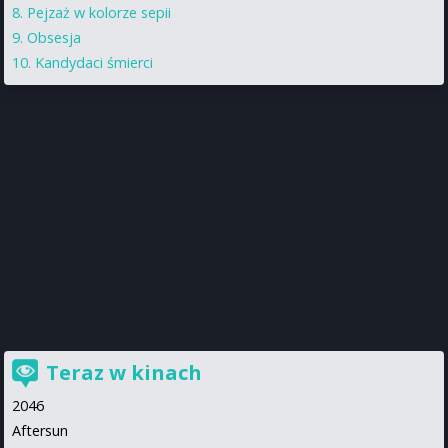
Pejzaż w kolorze sepii
Obsesja
Kandydaci śmierci
Teraz w kinach
2046
Aftersun