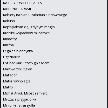
KATSEYE: WILD HEARTS
KINO NA TARASIE
Kobiety na skraju załamania nerwowego
Kokuhō
Kopnęłabym cię, gdybym mogła
Kronika wypadków miłosnych
Kumotry
Kuźma
Legalna blondynka
Lighthouse
Lot nad kukułczym gniazdem
Martwe zło: Ogień
Matador
Matki równoległe
Matrix
Michał Anioł. Miłość i śmierć
Milcząca przyjaciółka
Minionki i straszydła