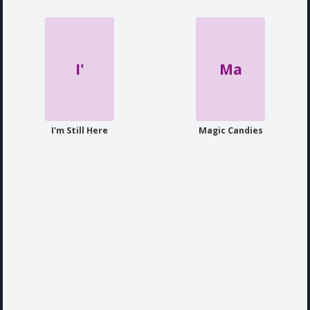
I'
Ma
I'm Still Here
Magic Candies