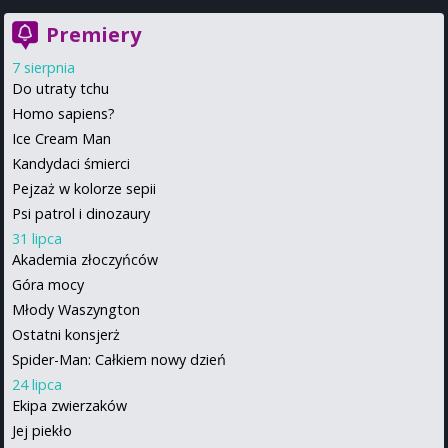
Premiery
7 sierpnia
Do utraty tchu
Homo sapiens?
Ice Cream Man
Kandydaci śmierci
Pejzaż w kolorze sepii
Psi patrol i dinozaury
31 lipca
Akademia złoczyńców
Góra mocy
Młody Waszyngton
Ostatni konsjerż
Spider-Man: Całkiem nowy dzień
24 lipca
Ekipa zwierzaków
Jej piekło