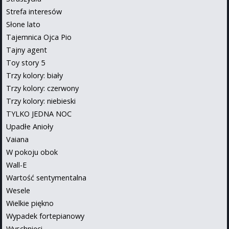
Strefa interesów
Słone lato
Tajemnica Ojca Pio
Tajny agent
Toy story 5
Trzy kolory: biały
Trzy kolory: czerwony
Trzy kolory: niebieski
TYLKO JEDNA NOC
Upadłe Anioły
Vaiana
W pokoju obok
Wall-E
Wartość sentymentalna
Wesele
Wielkie piękno
Wypadek fortepianowy
Wyschnięci