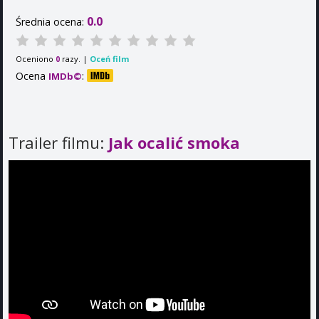
0.0
Średnia ocena:
Oceniono
razy. |
Oceń film
0
Ocena
:
IMDb©
Trailer filmu:
Jak ocalić smoka