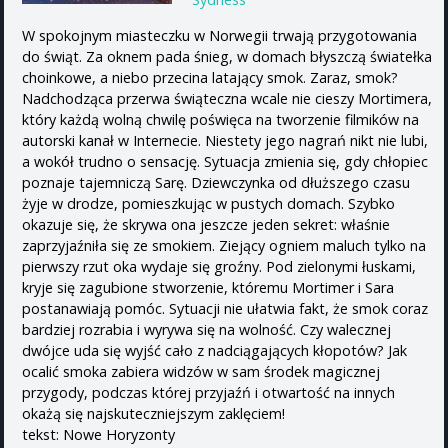
W spokojnym miasteczku w Norwegii trwają przygotowania
do świąt. Za oknem pada śnieg, w domach błyszczą światełka
choinkowe, a niebo przecina latający smok. Zaraz, smok?
Nadchodząca przerwa świąteczna wcale nie cieszy Mortimera,
który każdą wolną chwilę poświęca na tworzenie filmików na
autorski kanał w Internecie. Niestety jego nagrań nikt nie lubi,
a wokół trudno o sensację. Sytuacja zmienia się, gdy chłopiec
poznaje tajemniczą Sarę. Dziewczynka od dłuższego czasu
żyje w drodze, pomieszkując w pustych domach. Szybko
okazuje się, że skrywa ona jeszcze jeden sekret: właśnie
zaprzyjaźniła się ze smokiem. Ziejący ogniem maluch tylko na
pierwszy rzut oka wydaje się groźny. Pod zielonymi łuskami,
kryje się zagubione stworzenie, któremu Mortimer i Sara
postanawiają pomóc. Sytuacji nie ułatwia fakt, że smok coraz
bardziej rozrabia i wyrywa się na wolność. Czy walecznej
dwójce uda się wyjść cało z nadciągających kłopotów? Jak
ocalić smoka zabiera widzów w sam środek magicznej
przygody, podczas której przyjaźń i otwartość na innych
okażą się najskuteczniejszym zaklęciem!
tekst: Nowe Horyzonty