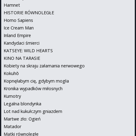
Hamnet
HISTORIE RÓWNOLEGŁE
Homo Sapiens
Ice Cream Man
Inland Empire
Kandydaci śmierci
KATSEYE: WILD HEARTS
KINO NA TARASIE
Kobiety na skraju załamania nerwowego
Kokuhō
Kopnęłabym cię, gdybym mogła
Kronika wypadków miłosnych
Kumotry
Legalna blondynka
Lot nad kukułczym gniazdem
Martwe zło: Ogień
Matador
Matki równoległe