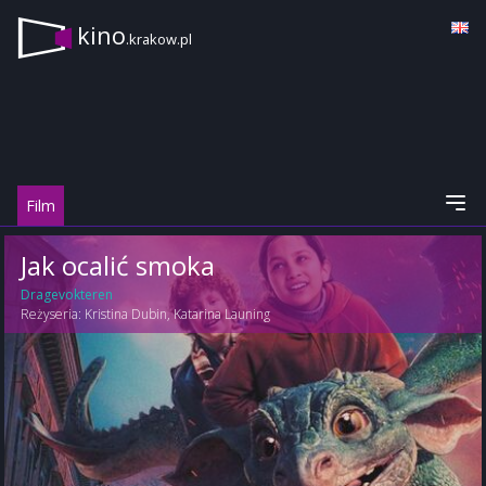
kino
.krakow.pl
Film
Jak ocalić smoka
Dragevokteren
Reżyseria:
Kristina Dubin
,
Katarina Launing