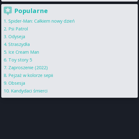
Popularne
Spider-Man: Całkiem nowy dzień
Psi Patrol
Odyseja
Straszydła
Ice Cream Man
Toy story 5
Zaproszenie (2022)
Pejzaż w kolorze sepii
Obsesja
Kandydaci śmierci