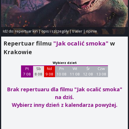
Idź do:
repertuar kin
|
opis i szczegóły
|
trailer
|
opinie
Repertuar filmu
"Jak ocalić smoka"
w
Krakowie
Wybierz dzień
Pt
Sb
Nd
Pn
Wt
Śr
Czw
7 08
8 08
9 08
10 08
11 08
12 08
13 08
Brak repertuaru dla filmu "Jak ocalić smoka"
na dziś.
Wybierz inny dzień z kalendarza powyżej.