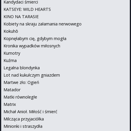
Kandydaci śmierci
KATSEYE: WILD HEARTS
KINO NA TARASIE
Kobiety na skraju załamania nerwowego
Kokuhō
Kopnęłabym cię, gdybym mogła
Kronika wypadków miłosnych
Kumotry
Kuźma
Legalna blondynka
Lot nad kukułczym gniazdem
Martwe zło: Ogień
Matador
Matki równoległe
Matrix
Michał Anioł. Miłość i śmierć
Milcząca przyjaciółka
Minionki i straszydła