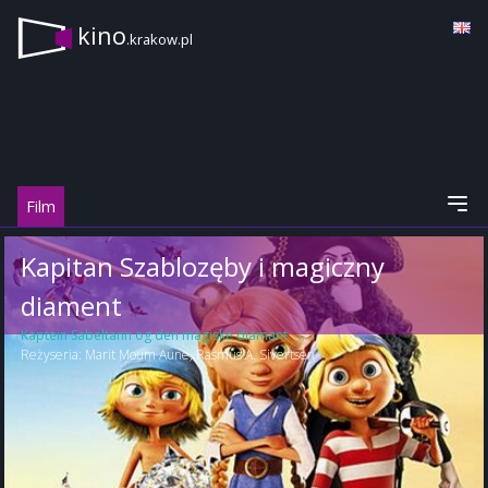
kino
.krakow.pl
Film
Kapitan Szablozęby i magiczny
diament
Kaptein Sabeltann og den magiske diamant
Reżyseria:
Marit Moum Aune
,
Rasmus A. Sivertsen