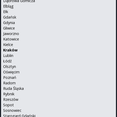
Dąbrowa Górnicza
Elbląg
Ełk
Gdańsk
Gdynia
Gliwice
Jaworzno
Katowice
Kielce
Kraków
Lublin
Łódź
Olsztyn
Oświęcim
Poznań
Radom
Ruda Śląska
Rybnik
Rzeszów
Sopot
Sosnowiec
Starogard Gdański