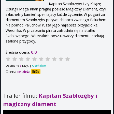
Kapitan Szablozęby i zły Książę
Dżungli Maga Khan pragną posiąść Magiczny Diament, czyli
szlachetny kamień spełniający każde życzenie. W pogoni za
diamentem Szablozęby porywa chłopca zwanego Paluchem.
Na pomoc Paluchowi rusza jego najlepsza przyjaciółka,
Weronika. W przebraniu pirata zatrudnia się na statku
Szablozębego. Wszystkich poszukiwaczy diamentu czekają
szalone przygody.
0.0
Średnia ocena:
Oceniono
razy. |
Oceń film
0
Ocena
:
IMDb©
Trailer filmu:
Kapitan Szablozęby i
magiczny diament