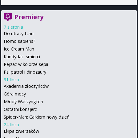
Premiery
7 sierpnia
Do utraty tchu
Homo sapiens?
Ice Cream Man
Kandydaci śmierci
Pejzaż w kolorze sepii
Psi patrol i dinozaury
31 lipca
Akademia złoczyńców
Góra mocy
Młody Waszyngton
Ostatni konsjerż
Spider-Man: Całkiem nowy dzień
24 lipca
Ekipa zwierzaków