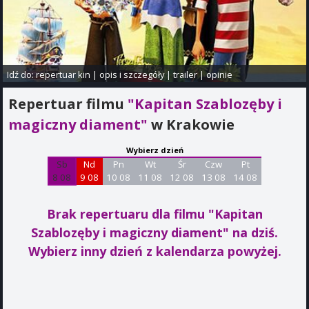
Idź do:
repertuar kin
|
opis i szczegóły
|
trailer
|
opinie
Repertuar filmu
"Kapitan Szablozęby i
magiczny diament"
w Krakowie
Wybierz dzień
Sb
Nd
Pn
Wt
Śr
Czw
Pt
8 08
9 08
10 08
11 08
12 08
13 08
14 08
Brak repertuaru dla filmu "Kapitan
Szablozęby i magiczny diament"
na dziś.
Wybierz inny dzień z kalendarza powyżej.