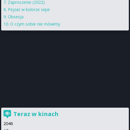
Zaproszenie (2022)
Pejzaż w kolorze sepii
Obsesja
O czym sobie nie mówimy
Teraz w kinach
2046