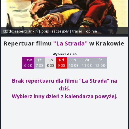
Idź do:
repertuar kin
|
opis i szczegóły
|
trailer
|
opinie
Repertuar filmu
"La Strada"
w Krakowie
Wybierz dzień
Czw
Pt
Sb
Nd
Pn
Wt
Śr
6 08
7 08
8 08
9 08
10 08
11 08
12 08
Brak repertuaru dla filmu "La Strada"
na
dziś.
Wybierz inny dzień z kalendarza powyżej.