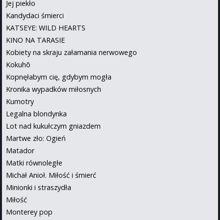
Jej piekło
Kandydaci śmierci
KATSEYE: WILD HEARTS
KINO NA TARASIE
Kobiety na skraju załamania nerwowego
Kokuhō
Kopnęłabym cię, gdybym mogła
Kronika wypadków miłosnych
Kumotry
Legalna blondynka
Lot nad kukułczym gniazdem
Martwe zło: Ogień
Matador
Matki równoległe
Michał Anioł. Miłość i śmierć
Minionki i straszydła
Miłość
Monterey pop