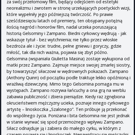
za swój przełomowy film, będący odejściem od estetyki
neorealizmu i zwrotem w stronę urzekających poetyckich wizji,
które wypełniły jego późniejszą twórczość. Po prawie
sześćdziesięciu latach od premiery, ten obsypany potężną
ilością nagród i honorów film, nadal urzeka poruszającą
historią Gelsominy i Zampano. Biedni cyrkowcy wędrują - jak
wskazuje tytuł - bez wytchnienia; nie tylko przez włoskie
bezdroża ale i życie: trudne, pełne gniewu i goryczy, gdzie
miłość, tak dla nich ważna, pojawia się zbyt późno.
Gelsomina (wspaniała Giulietta Masina) zostaje wykupiona od
matki przez Zampano. Zajmuje miejsce swojej zmarłej siostry,
by towarzyszyć siłaczowi w wędrownych pokazach. Zampano
(Anthony Quinn) od początku podle traktuje lekko opóźnioną i
wrażliwą dziewczynę. Mimo tego Gelsomina pomaga mu w
występach. Zampano rozrywa łańcuchy a ona grą na werblu
zabawia publiczność i zbiera pieniądze. Kiedy raz zgnębiona
okrucieństwem mężczyzny ucieka, poznaje innego cyrkowego
artystę – linoskoczka „Szalonego”. Ten próbuje ją przekonać
do wspólnego życia. Poniżana i bita Gelsomina nie jest jednak
w stanie wyrwać się spod przemożnego wpływu Zampano.
Siłacz odnajduje ją i zabiera do małego cyrku, w którym z
czasem pojawia się i linoskoczek. Nienawidzący się mężczyźni