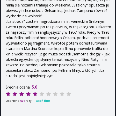
ranią się nożami i trafiają do więzienia. „Szalony” opuszcza je
pierwszy i chce uciec z Gelsominą. Jednak Zampano również
wychodzi na wolność...
„La strada” została nagrodzona m. in. weneckim Srebrnym
Lwem i przyznanym po raz pierwszy, w tej kategorii, Oskarem
za najlepszy film nieanglojęzyczny w 1957 roku. Kiedy w 1993
roku Fellini odbierał honorowego Oskara, podczas ceremonii
wyświetlono jej fragment. Wkrótce potem odrestaurowana
staraniem Martina Scorsese kopia filmu ponownie trafiła do
kin a wielki reżyser i jego muza odeszli „samotną drogą” - jak
określa egzystencję słynny temat muzyczny Nino Roty – na
zawsze. Po biednej Gelsominie pozostała tylko smutna
piosenka i płacz Zampano, po Fellinim filmy, z których „La
strada” jest najpiękniejszym.
5.0
Średnia ocena:
Oceniono
razy. |
Oceń film
601