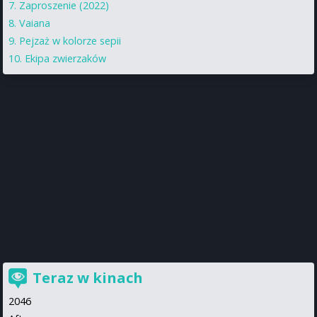
Zaproszenie (2022)
Vaiana
Pejzaż w kolorze sepii
Ekipa zwierzaków
Teraz w kinach
2046