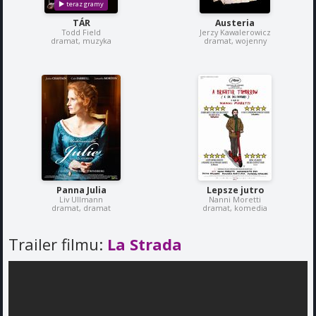
TÁR
Austeria
Todd Field
Jerzy Kawalerowicz
dramat, muzyka
dramat, wojenny
Panna Julia
Lepsze jutro
Liv Ullmann
Nanni Moretti
dramat, dramat
dramat, komedia
Trailer filmu:
La Strada