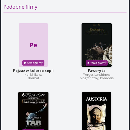
Podobne filmy
Pe
Pejzaż w kolorze sepii
Faworyta
Kei Ishikawa
Yorgos Lanthimos
dramat
biograficzny, komedia