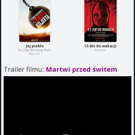
Jej piekło
13 dni do wakacji
Nicolas Winding Refn
horror
horror
Trailer filmu:
Martwi przed świtem