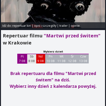
Idź do:
repertuar kin
|
opis i szczegóły
|
trailer
|
opinie
Repertuar filmu
"Martwi przed świtem"
w Krakowie
Wybierz dzień
Pt
Sb
Nd
Pn
Wt
Śr
Czw
7 08
8 08
9 08
10 08
11 08
12 08
13 08
Brak repertuaru dla filmu "Martwi przed
świtem"
na dziś.
Wybierz inny dzień z kalendarza powyżej.