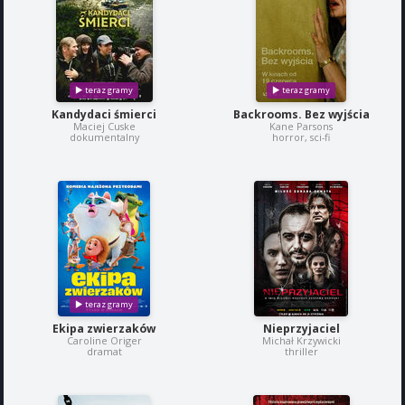
Kandydaci śmierci
Backrooms. Bez wyjścia
Maciej Cuske
Kane Parsons
dokumentalny
horror, sci-fi
Ekipa zwierzaków
Nieprzyjaciel
Caroline Origer
Michał Krzywicki
dramat
thriller