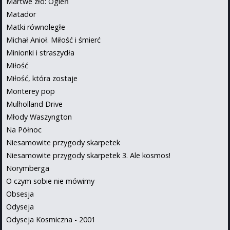
Martwe zło: Ogień
Matador
Matki równoległe
Michał Anioł. Miłość i śmierć
Minionki i straszydła
Miłość
Miłość, która zostaje
Monterey pop
Mulholland Drive
Młody Waszyngton
Na Północ
Niesamowite przygody skarpetek
Niesamowite przygody skarpetek 3. Ale kosmos!
Norymberga
O czym sobie nie mówimy
Obsesja
Odyseja
Odyseja Kosmiczna - 2001