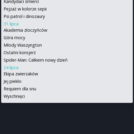
Kandydaci śmierci
Pejzaż w kolorze sepii
Psi patrol i dinozaury
31 lipca
Akademia złoczyńców
Góra mocy
Młody Waszyngton
Ostatni konsjerż
Spider-Man: Całkiem nowy dzień
24 lipca
Ekipa zwierzaków
Jej piekło
Requiem dla snu
Wyschnięci