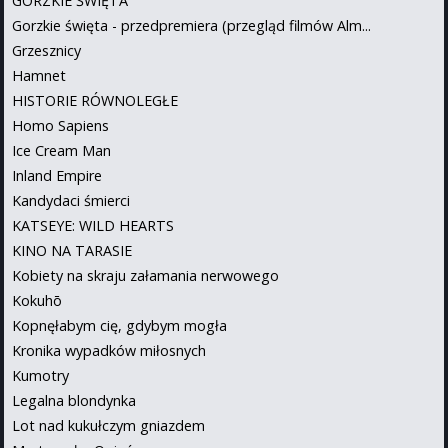
GORZKIE ŚWIĘTA
Gorzkie święta - przedpremiera (przegląd filmów Alm...
Grzesznicy
Hamnet
HISTORIE RÓWNOLEGŁE
Homo Sapiens
Ice Cream Man
Inland Empire
Kandydaci śmierci
KATSEYE: WILD HEARTS
KINO NA TARASIE
Kobiety na skraju załamania nerwowego
Kokuhō
Kopnęłabym cię, gdybym mogła
Kronika wypadków miłosnych
Kumotry
Legalna blondynka
Lot nad kukułczym gniazdem