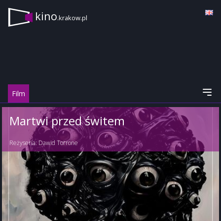
kino
.krakow.pl
Film
Martwi przed świtem
Reżyseria:
Dawid Torrone