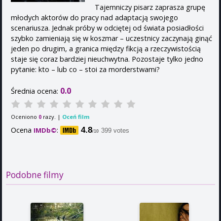
Tajemniczy pisarz zaprasza grupę
młodych aktorów do pracy nad adaptacją swojego
scenariusza. Jednak próby w odciętej od świata posiadłości
szybko zamieniają się w koszmar – uczestnicy zaczynają ginąć
jeden po drugim, a granica między fikcją a rzeczywistością
staje się coraz bardziej nieuchwytna. Pozostaje tylko jedno
pytanie: kto – lub co – stoi za morderstwami?
0.0
Średnia ocena:
Oceniono
razy. |
Oceń film
0
Ocena
:
4.8
IMDb©
399 votes
/10
Podobne filmy