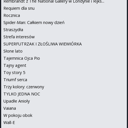
Rembrandt z The National Gallery w Londynie i Rijks...
Requiem dla snu
Rocznica
Spider-Man: Całkiem nowy dzień
Straszydła
Strefa interesów
SUPERFUTRZAK I ZŁOŚLIWA WIEWIÓRKA
Słone lato
Tajemnica Ojca Pio
Tajny agent
Toy story 5
Triumf serca
Trzy kolory: czerwony
TYLKO JEDNA NOC
Upadłe Anioły
Vaiana
W pokoju obok
Wall-E