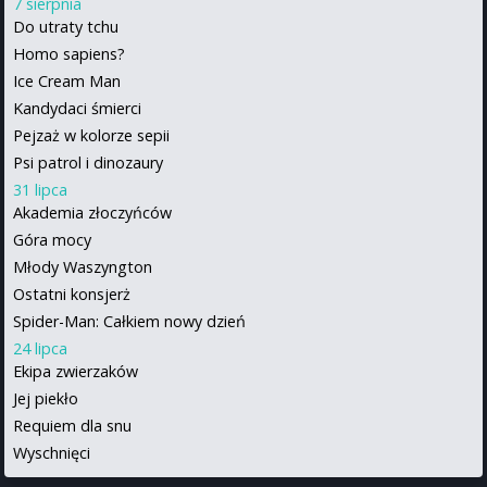
7 sierpnia
Do utraty tchu
Homo sapiens?
Ice Cream Man
Kandydaci śmierci
Pejzaż w kolorze sepii
Psi patrol i dinozaury
31 lipca
Akademia złoczyńców
Góra mocy
Młody Waszyngton
Ostatni konsjerż
Spider-Man: Całkiem nowy dzień
24 lipca
Ekipa zwierzaków
Jej piekło
Requiem dla snu
Wyschnięci