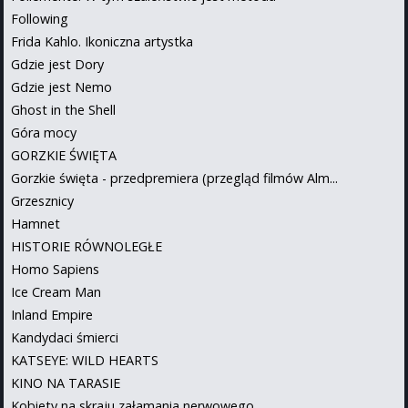
Following
Frida Kahlo. Ikoniczna artystka
Gdzie jest Dory
Gdzie jest Nemo
Ghost in the Shell
Góra mocy
GORZKIE ŚWIĘTA
Gorzkie święta - przedpremiera (przegląd filmów Alm...
Grzesznicy
Hamnet
HISTORIE RÓWNOLEGŁE
Homo Sapiens
Ice Cream Man
Inland Empire
Kandydaci śmierci
KATSEYE: WILD HEARTS
KINO NA TARASIE
Kobiety na skraju załamania nerwowego