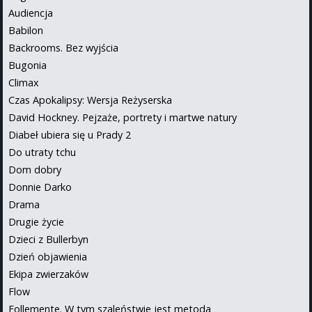
Audiencja
Babilon
Backrooms. Bez wyjścia
Bugonia
Climax
Czas Apokalipsy: Wersja Reżyserska
David Hockney. Pejzaże, portrety i martwe natury
Diabeł ubiera się u Prady 2
Do utraty tchu
Dom dobry
Donnie Darko
Drama
Drugie życie
Dzieci z Bullerbyn
Dzień objawienia
Ekipa zwierzaków
Flow
Follemente. W tym szaleństwie jest metoda