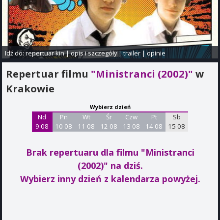
Idź do:
repertuar kin
|
opis i szczegóły
|
trailer
|
opinie
Repertuar filmu
"Ministranci (2002)"
w
Krakowie
Wybierz dzień
Nd
Pn
Wt
Śr
Czw
Pt
Sb
9 08
10 08
11 08
12 08
13 08
14 08
15 08
Brak repertuaru dla filmu "Ministranci
(2002)"
na dziś.
Wybierz inny dzień z kalendarza powyżej.