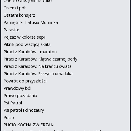
One to One: John & Yoko
Osiem i pół
Ostatni konsjerż
Pamiętniki Tatusia Muminka
Parasite
Pejzaż w kolorze sepii
Piknik pod wiszącą skałą
Piraci z Karaibów - maraton
Piraci z Karaibów: Klątwa czarnej perły
Piraci z Karaibów: Na krańcu świata
Piraci z Karaibów: Skrzynia umarlaka
Powrót do przyszłości
Prawdziwy ból
Prawo pożądania
Psi Patrol
Psi patrol i dinozaury
Pucio
PUCIO KOCHA ZWIERZAKI