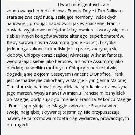
Dwóch inteligentnych, ale
zbuntowanych młodzieńców - Francis Doyle i Tim Sullivan -
stara się zwalczyć nudę, szalejące hormony i wściekłych
nauczycieli, próbując nadać życiu jakieś znaczenie. Francis
posiada wyjątkowe umiejętności rysownicze, tworzy więc dla
siebie i innych kolegów swoiste alter ego: superbohaterów.
Kiedy surowa siostra Assumpta (Jodie Foster), brzydka
jednonoga zakonnica konfiskuje ich prace, zaczynają się
kłopoty. Chłopcy coraz częściej wkraczają w świat fantazji,
wyobrażając siebie jako herosów, a siostrę Assumptę jako
bandytę na wielkim motocyklu. Chłopcy znacznie łatwiej
dogadują się z ojcem Casseyem (Vincent D'Onofrio). Frank
jest beznadziejnie zakochany w Margie Flynn (Jenna Malone).
Tim stara się namówić przyjaciela na spotkanie z dziewczyną
jego marzeń. Wysyła nawet w imieniu Francisa miłosny liścik
do Maggie, podpisując go imieniem Francisa. W końcu Maggie
i Francis spotykają się. Maggie zwierza się Francisowi ze
swojej najgłębiej skrywanej tajemnicy. Nie przypuszczają
nawet, że ta rozmowa rozpęta ciąg wydarzeń, prowadzących
do tragedii...