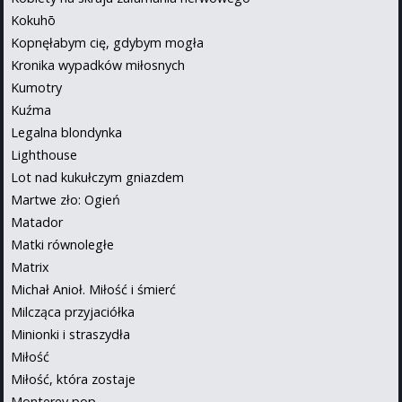
Kokuhō
Kopnęłabym cię, gdybym mogła
Kronika wypadków miłosnych
Kumotry
Kuźma
Legalna blondynka
Lighthouse
Lot nad kukułczym gniazdem
Martwe zło: Ogień
Matador
Matki równoległe
Matrix
Michał Anioł. Miłość i śmierć
Milcząca przyjaciółka
Minionki i straszydła
Miłość
Miłość, która zostaje
Monterey pop