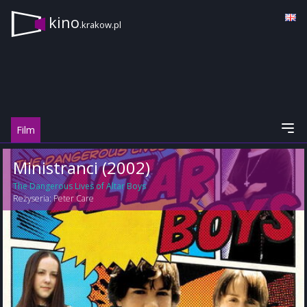
kino
.krakow.pl
Film
Ministranci (2002)
The Dangerous Lives of Altar Boys
Reżyseria:
Peter Care